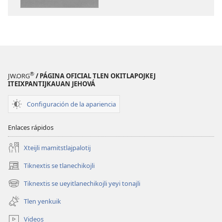
pakilistli
®
JW.ORG
/ PÁGINA OFICIAL TLEN OKITLAPOJKEJ
ITEIXPANTIJKAUAN JEHOVÁ
Configuración de la apariencia
Enlaces rápidos
Xteijli mamitstlajpalotij
Tiknextis se tlanechikojli
(abre
una
Tiknextis se ueyitlanechikojli yeyi tonajli
(abre
nueva
una
ventana)
Tlen yenkuik
nueva
ventana)
Videos