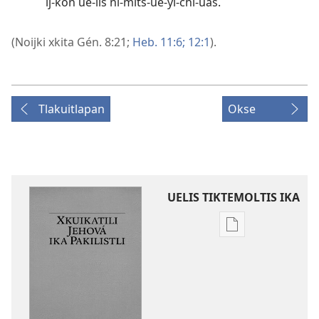
ij-kon ue-lis ni-mits-ue-yi-chi-uas.
(Noijki xkita
Gén. 8:21;
Heb. 11:6;
12:1
).
Tlakuitlapan
Okse
UELIS TIKTEMOLTIS IKA
Kenon
tikintemoltis
amatlajkuiloltin
Xkuikatili
Jehová
ika