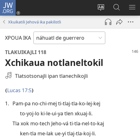
JW.ORG
Iniciar
sesión
Xpatili
Xtejtemo
MA
(abre
tlajtojli
ipan
ME
Xkuikatili Jehová ika pakilistli
una
ipan sitio
jw.org
nueva
XPOUA IKA
ventana)
TLAKUIKAJLI 118
Xchikaua notlaneltokil
Seleccione
Tlatsotsonajli ipan tlanechikojli
una
grabación
Lucas 17:5
(
)
de
1.
Pam-pa no-chi-mej ti-tlaj-tla-ko-lej-kej
audio
to-yoj-lo ki-le-ui-ya tlen xkuaj-li.
Tla xok mo-tech Jeho-vá ti-tla-nel-to-kaj
ken-tla me-lak ue-yi tlaj-tla-koj-li.