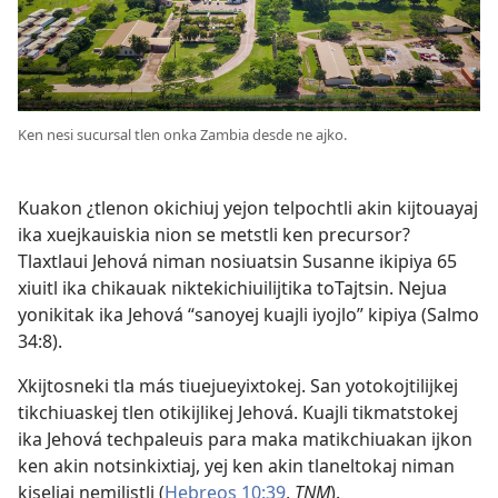
Ken nesi sucursal tlen onka Zambia desde ne ajko.
Kuakon ¿tlenon okichiuj yejon telpochtli akin kijtouayaj
ika xuejkauiskia nion se metstli ken precursor?
Tlaxtlaui Jehová niman nosiuatsin Susanne ikipiya 65
xiuitl ika chikauak niktekichiuilijtika toTajtsin. Nejua
yonikitak ika Jehová “sanoyej kuajli iyojlo” kipiya (
Salmo
34:8
).
Xkijtosneki tla más tiuejueyixtokej. San yotokojtilijkej
tikchiuaskej tlen otikijlikej Jehová. Kuajli tikmatstokej
ika Jehová techpaleuis para maka matikchiuakan ijkon
ken akin notsinkixtiaj, yej ken akin tlaneltokaj niman
kiseliaj nemilistli (
Hebreos 10:39
,
TNM
).