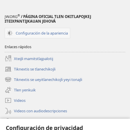
®
JW.ORG
/ PÁGINA OFICIAL TLEN OKITLAPOJKEJ
ITEIXPANTIJKAUAN JEHOVÁ
Configuración de la apariencia
Enlaces rápidos
Xteijli mamitstlajpalotij
Tiknextis se tlanechikojli
(abre
una
Tiknextis se ueyitlanechikojli yeyi tonajli
(abre
nueva
una
ventana)
Tlen yenkuik
nueva
ventana)
Videos
Videos con audiodescripciones
Xtejtemo
Configuración de privacidad