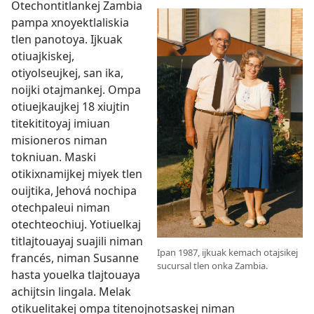
Otechontitlankej Zambia
pampa xnoyektlaliskia
tlen panotoya. Ijkuak
otiuajkiskej,
otiyolseujkej, san ika,
noijki otajmankej. Ompa
otiuejkaujkej 18 xiujtin
titekititoyaj imiuan
misioneros niman
tokniuan. Maski
otikixnamijkej miyek tlen
ouijtika, Jehová nochipa
otechpaleui niman
otechteochiuj. Yotiuelkaj
titlajtouayaj suajili niman
Ipan 1987, ijkuak kemach otajsikej
francés, niman Susanne
sucursal tlen onka Zambia.
hasta youelka tlajtouaya
achijtsin lingala. Melak
otikuelitakej ompa titenojnotsaskej niman