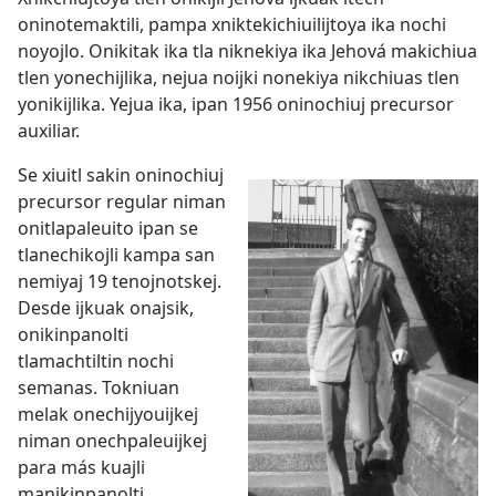
oninotemaktili, pampa xniktekichiuilijtoya ika nochi
noyojlo. Onikitak ika tla niknekiya ika Jehová makichiua
tlen yonechijlika, nejua noijki nonekiya nikchiuas tlen
yonikijlika. Yejua ika, ipan 1956 oninochiuj precursor
auxiliar.
Se xiuitl sakin oninochiuj
precursor regular niman
onitlapaleuito ipan se
tlanechikojli kampa san
nemiyaj 19 tenojnotskej.
Desde ijkuak onajsik,
onikinpanolti
tlamachtiltin nochi
semanas. Tokniuan
melak onechijyouijkej
niman onechpaleuijkej
para más kuajli
manikinpanolti