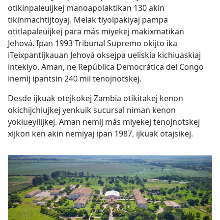
otikinpaleuijkej manoapolaktikan 130 akin
tikinmachtijtoyaj. Melak tiyolpakiyaj pampa
otitlapaleuijkej para más miyekej makixmatikan
Jehová. Ipan 1993 Tribunal Supremo okijto ika
iTeixpantijkauan Jehová oksejpa ueliskia kichiuaskiaj
intekiyo. Aman, ne República Democrática del Congo
inemij ipantsin 240 mil tenojnotskej.
Desde ijkuak otejkokej Zambia otikitakej kenon
okichijchiujkej yenkuik sucursal niman kenon
yokiueyilijkej. Aman nemij más miyekej tenojnotskej
xijkon ken akin nemiyaj ipan 1987, ijkuak otajsikej.