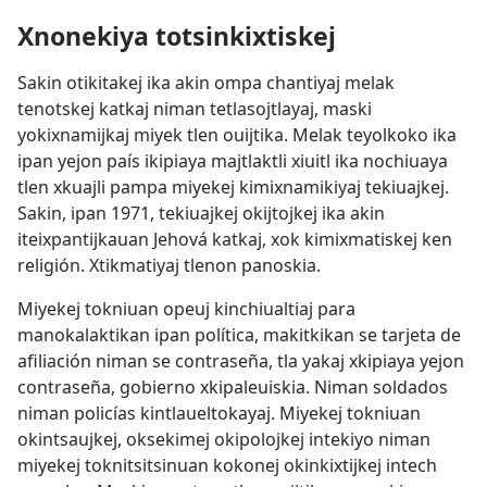
Xnonekiya totsinkixtiskej
Sakin otikitakej ika akin ompa chantiyaj melak
tenotskej katkaj niman tetlasojtlayaj, maski
yokixnamijkaj miyek tlen ouijtika. Melak teyolkoko ika
ipan yejon país ikipiaya majtlaktli xiuitl ika nochiuaya
tlen xkuajli pampa miyekej kimixnamikiyaj tekiuajkej.
Sakin, ipan 1971, tekiuajkej okijtojkej ika akin
iteixpantijkauan Jehová katkaj, xok kimixmatiskej ken
religión. Xtikmatiyaj tlenon panoskia.
Miyekej tokniuan opeuj kinchiualtiaj para
manokalaktikan ipan política, makitkikan se tarjeta de
afiliación niman se contraseña, tla yakaj xkipiaya yejon
contraseña, gobierno xkipaleuiskia. Niman soldados
niman policías kintlaueltokayaj. Miyekej tokniuan
okintsaujkej, oksekimej okipolojkej intekiyo niman
miyekej toknitsitsinuan kokonej okinkixtijkej intech