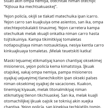
siuatl akin ompa nemiya, otechitak niman otechijli:
“Kijtoua ika mechtsakuaskej”.
Yejon policía, okijli se tlakatl matechuika ipan icarro.
Yejon carro san kuajkuiya ome asientos, san ika, ompa
otechtepotskalakti tinauimej. Yejon carretera kampa
otechuikak melak xkuajli onkatka niman carro hasta
tsijtsikuiniya. Kampa tikimitkiyaj tomaletas
notlapoujtiaya niman notsauktiaya, nesiya kentla carro
kinkuajkuaya tomaletas. ¡Melak teuetskiti katka!
Maski tejuamej xtikmatiyaj kanon chantiyaj oksekimej
misioneros, yejon policía kema kimatstoya. Ijkuak
otajsikej, xakaj ompa nemiya, pampa misioneros
oyajkaj uejueyimej tlanechikoltin ipan okseki países
niman oksekimej oyajkej de vacaciones. Kuakon,
tinemiyaj kiyauak, melak titonalmikiyaj niman
xtikmatiyaj tlenon tikchiuaskej. San ika, melak kuajli
otomachilijkej ijkuak oajsik se tokniuj akin xuejka
chantiya. Yejon policía, san kinekiya techkixtilis tomin.