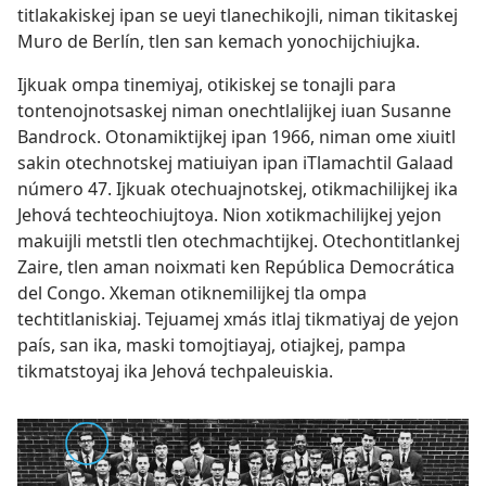
titlakakiskej ipan se ueyi tlanechikojli, niman tikitaskej
Muro de Berlín, tlen san kemach yonochijchiujka.
Ijkuak ompa tinemiyaj, otikiskej se tonajli para
tontenojnotsaskej niman onechtlalijkej iuan Susanne
Bandrock. Otonamiktijkej ipan 1966, niman ome xiuitl
sakin otechnotskej matiuiyan ipan iTlamachtil Galaad
número 47. Ijkuak otechuajnotskej, otikmachilijkej ika
Jehová techteochiujtoya. Nion xotikmachilijkej yejon
makuijli metstli tlen otechmachtijkej. Otechontitlankej
Zaire, tlen aman noixmati ken República Democrática
del Congo. Xkeman otiknemilijkej tla ompa
techtitlaniskiaj. Tejuamej xmás itlaj tikmatiyaj de yejon
país, san ika, maski tomojtiayaj, otiajkej, pampa
tikmatstoyaj ika Jehová techpaleuiskia.