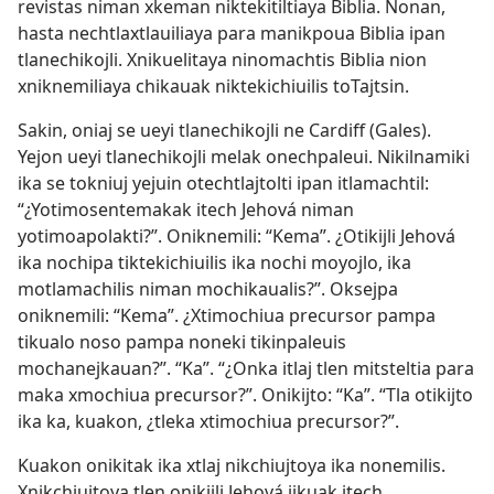
revistas niman xkeman niktekitiltiaya Biblia. Nonan,
hasta nechtlaxtlauiliaya para manikpoua Biblia ipan
tlanechikojli. Xnikuelitaya ninomachtis Biblia nion
xniknemiliaya chikauak niktekichiuilis toTajtsin.
Sakin, oniaj se ueyi tlanechikojli ne Cardiff (Gales).
Yejon ueyi tlanechikojli melak onechpaleui. Nikilnamiki
ika se tokniuj yejuin otechtlajtolti ipan itlamachtil:
“¿Yotimosentemakak itech Jehová niman
yotimoapolakti?”. Oniknemili: “Kema”. ¿Otikijli Jehová
ika nochipa tiktekichiuilis ika nochi moyojlo, ika
motlamachilis niman mochikaualis?”. Oksejpa
oniknemili: “Kema”. ¿Xtimochiua precursor pampa
tikualo noso pampa noneki tikinpaleuis
mochanejkauan?”. “Ka”. “¿Onka itlaj tlen mitsteltia para
maka xmochiua precursor?”. Onikijto: “Ka”. “Tla otikijto
ika ka, kuakon, ¿tleka xtimochiua precursor?”.
Kuakon onikitak ika xtlaj nikchiujtoya ika nonemilis.
Xnikchiujtoya tlen onikijli Jehová ijkuak itech