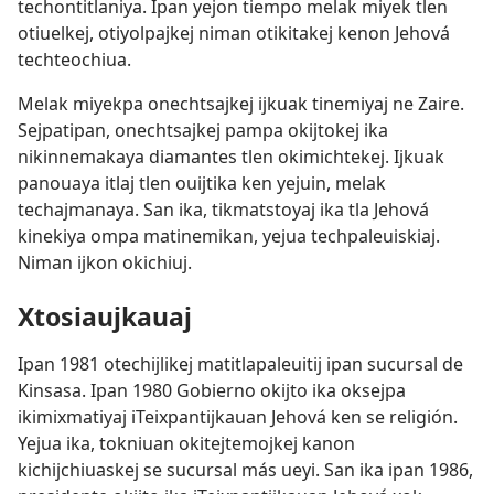
techontitlaniya. Ipan yejon tiempo melak miyek tlen
otiuelkej, otiyolpajkej niman otikitakej kenon Jehová
techteochiua.
Melak miyekpa onechtsajkej ijkuak tinemiyaj ne Zaire.
Sejpatipan, onechtsajkej pampa okijtokej ika
nikinnemakaya diamantes tlen okimichtekej. Ijkuak
panouaya itlaj tlen ouijtika ken yejuin, melak
techajmanaya. San ika, tikmatstoyaj ika tla Jehová
kinekiya ompa matinemikan, yejua techpaleuiskiaj.
Niman ijkon okichiuj.
Xtosiaujkauaj
Ipan 1981 otechijlikej matitlapaleuitij ipan sucursal de
Kinsasa. Ipan 1980 Gobierno okijto ika oksejpa
ikimixmatiyaj iTeixpantijkauan Jehová ken se religión.
Yejua ika, tokniuan okitejtemojkej kanon
kichijchiuaskej se sucursal más ueyi. San ika ipan 1986,