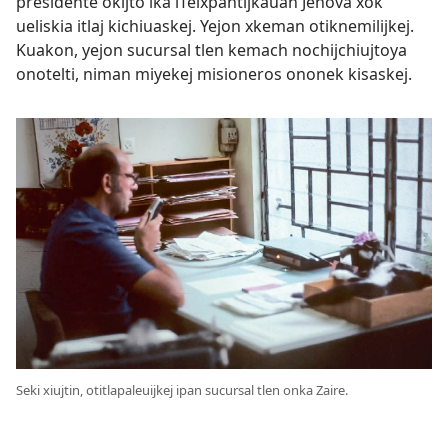
presidente okijto ika iTeixpantijkauan Jehová xok
ueliskia itlaj kichiuaskej. Yejon xkeman otiknemilijkej.
Kuakon, yejon sucursal tlen kemach nochijchiujtoya
onotelti, niman miyekej misioneros ononek kisaskej.
Seki xiujtin, otitlapaleuijkej ipan sucursal tlen onka Zaire.