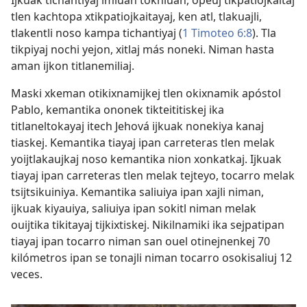
tlen kachtopa xtikpatiojkaitayaj, ken atl, tlakuajli,
tlakentli noso kampa tichantiyaj (
1 Timoteo 6:8
). Tla
tikpiyaj nochi yejon, xitlaj más noneki. Niman hasta
aman ijkon titlanemiliaj.
Maski xkeman otikixnamijkej tlen okixnamik apóstol
Pablo, kemantika ononek tikteititiskej ika
titlaneltokayaj itech Jehová ijkuak nonekiya kanaj
tiaskej. Kemantika tiayaj ipan carreteras tlen melak
yoijtlakaujkaj noso kemantika nion xonkatkaj. Ijkuak
tiayaj ipan carreteras tlen melak tejteyo, tocarro melak
tsijtsikuiniya. Kemantika saliuiya ipan xajli niman,
ijkuak kiyauiya, saliuiya ipan sokitl niman melak
ouijtika tikitayaj tijkixtiskej. Nikilnamiki ika sejpatipan
tiayaj ipan tocarro niman san ouel otinejnenkej 70
kilómetros ipan se tonajli niman tocarro osokisaliuj 12
veces.