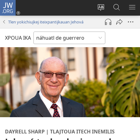
JW.ORG
Iniciar
sesión
Xpatili
Xtejtemo
MA
(abre
tlajtojli
ipan
ME
Tlen yokichiujkej iteixpantijkauan Jehová
una
ipan sitio
jw.org
nueva
XPOUA IKA
ventana)
DAYRELL SHARP | TLAJTOUA ITECH INEMILIS