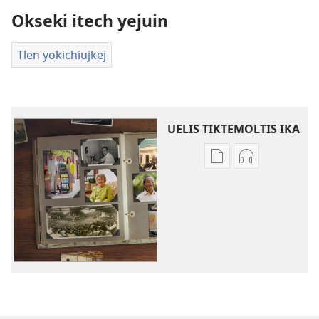
Okseki itech yejuin
Tlen yokichiujkej
UELIS TIKTEMOLTIS IKA
Kenon
Kenon
tikintemoltis
tikintemoltis
amatlajkuiloltin
grabaciones
Tlen
tlen
yokichiujkej
nokakij
iteixpantijkauan
Tlen
Jehová
yokichiujkej
iteixpantijka
Jehová