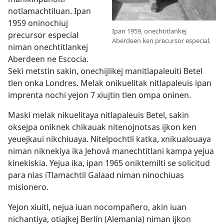
notlamachtiluan. Ipan
1959 oninochiuj
Ipan 1959, onechtitlankej
precursor especial
Aberdeen ken precursor especial.
niman onechtitlankej
Aberdeen ne Escocia.
Seki metstin sakin, onechijlikej manitlapaleuiti Betel
tlen onka Londres. Melak onikuelitak nitlapaleuis ipan
imprenta nochi yejon 7 xiujtin tlen ompa oninen.
Maski melak nikuelitaya nitlapaleuis Betel, sakin
oksejpa oniknek chikauak nitenojnotsas ijkon ken
yeuejkaui nikchiuaya. Nitelpochtli katka, xnikualouaya
niman niknekiya ika Jehová manechtitlani kampa yejua
kinekiskia. Yejua ika, ipan 1965 oniktemilti se solicitud
para nias iTlamachtil Galaad niman ninochiuas
misionero.
Yejon xiuitl, nejua iuan nocompañero, akin iuan
nichantiya, otiajkej Berlín (Alemania) niman ijkon