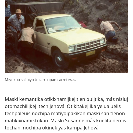
Miyekpa saliuiya tocarro ipan carreteras.
Maski kemantika otikixnamijkej tlen ouijtika, más nisiuj
otomachilijkej itech Jehová. Otikitakej ika yejua uelis
techpaleuis nochipa matiyolpakikan maski san tlenon
matikixnamiktokan. Maski Susanne más kuelita nemis
tochan, nochipa okinek yas kampa Jehová