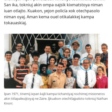
San ika, tokniuj akin ompa oajsik kixmatstoya niman
iuan otlajto. Kuakon, yejon policía xok otechpasolo
niman oyaj. Aman kema ouel otikalakkej kampa
tokauaskiaj.
Ipan 1971, tinemij ixpan kajli kampa tichantiyaj nochimej misioneros
akin titlapaleuijtoyaj ne Zaire. Ijkuakon otechtlajpaloto tokniuj Nathan
Knorr.