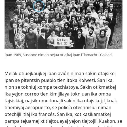
Ipan 1969, Susanne niman nejua otiajkaj ipan iTlamachtil Galaad.
Melak otiuejkaujkej ipan avión niman sakin otajsikej
ipan se pitentsin pueblo tlen itoka Kolwezi. San ika,
nion se tokniuj xompa texchiatoya. Sakin otikmatkej
ika yejon correo tlen kimijliaya tokniuan ika ompa
tajsiskiaj, oajsik ome tonajli sakin ika otajsikej. Ijkuak
tinemiyaj aeropuerto, se policía otechnisiui niman
otechijli itlaj ika francés. San ika, xotikasikamatkej
pampa tejuamej xtitlajtouayaj yejon tlajtojli. Kuakon, se