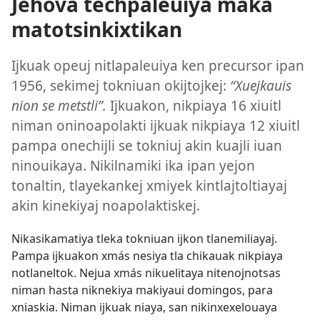
Jehová techpaleuiya maka
matotsinkixtikan
Ijkuak opeuj nitlapaleuiya ken precursor ipan
1956, sekimej tokniuan okijtojkej:
“Xuejkauis
nion se metstli”.
Ijkuakon, nikpiaya 16 xiuitl
niman oninoapolakti ijkuak nikpiaya 12 xiuitl
pampa onechijli se tokniuj akin kuajli iuan
ninouikaya. Nikilnamiki ika ipan yejon
tonaltin, tlayekankej xmiyek kintlajtoltiayaj
akin kinekiyaj noapolaktiskej.
Nikasikamatiya tleka tokniuan ijkon tlanemiliayaj.
Pampa ijkuakon xmás nesiya tla chikauak nikpiaya
notlaneltok. Nejua xmás nikuelitaya nitenojnotsas
niman hasta niknekiya makiyaui domingos, para
xniaskia. Niman ijkuak niaya, san nikinxexelouaya