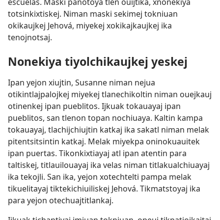
escuelas. Maski panotoya tlen ouijtika, xnonekiya
totsinkixtiskej. Niman maski sekimej tokniuan
okikaujkej Jehová, miyekej xokikajkaujkej ika
tenojnotsaj.
Nonekiya tiyolchikaujkej yeskej
Ipan yejon xiujtin, Susanne niman nejua
otikintlajpalojkej miyekej tlanechikoltin niman ouejkauj
otinenkej ipan pueblitos. Ijkuak tokauayaj ipan
pueblitos, san tlenon topan nochiuaya. Kaltin kampa
tokauayaj, tlachijchiujtin katkaj ika sakatl niman melak
pitentsitsintin katkaj. Melak miyekpa oninokuauitek
ipan puertas. Tikonkixtiayaj atl ipan atentin para
taltiskej, titlauilouayaj ika velas niman titlakualchiuayaj
ika tekojli. San ika, yejon xotechtelti pampa melak
tikuelitayaj tiktekichiuiliskej Jehová. Tikmatstoyaj ika
para yejon otechuajtitlankaj.
Ijkuak tichantiyaj imiuan tokniuan, opeuj tikpatiojkaitaj