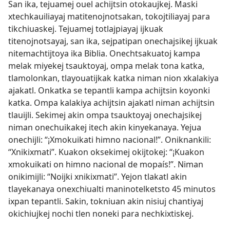
San ika, tejuamej ouel achijtsin otokaujkej. Maski
xtechkauiliayaj matitenojnotsakan, tokojtiliayaj para
tikchiuaskej. Tejuamej totlajpiayaj ijkuak
titenojnotsayaj, san ika, sejpatipan onechajsikej ijkuak
nitemachtijtoya ika Biblia. Onechtsakuatoj kampa
melak miyekej tsauktoyaj, ompa melak tona katka,
tlamolonkan, tlayouatijkak katka niman nion xkalakiya
ajakatl. Onkatka se tepantli kampa achijtsin koyonki
katka. Ompa kalakiya achijtsin ajakatl niman achijtsin
tlauijli. Sekimej akin ompa tsauktoyaj onechajsikej
niman onechuikakej itech akin kinyekanaya. Yejua
onechijli: “¡Xmokuikati himno nacional!”. Oniknankili:
“Xnikixmati”. Kuakon oksekimej okijtokej: “¡Kuakon
xmokuikati on himno nacional de mopaís!”. Niman
onikimijli: “Noijki xnikixmati”. Yejon tlakatl akin
tlayekanaya onexchiualti maninotelketsto 45 minutos
ixpan tepantli. Sakin, tokniuan akin nisiuj chantiyaj
okichiujkej nochi tlen noneki para nechkixtiskej.