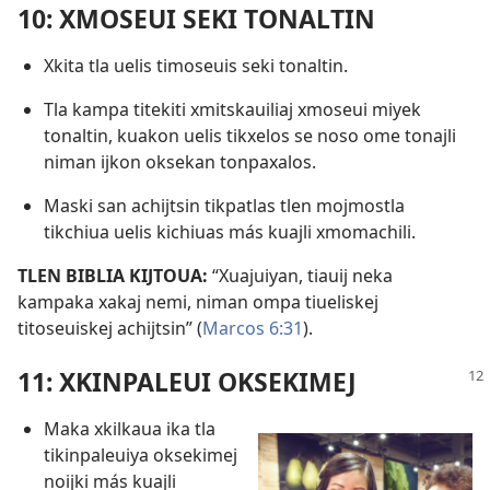
10: XMOSEUI SEKI TONALTIN
Xkita tla uelis timoseuis seki tonaltin.
Tla kampa titekiti xmitskauiliaj xmoseui miyek
tonaltin, kuakon uelis tikxelos se noso ome tonajli
niman ijkon oksekan tonpaxalos.
Maski san achijtsin tikpatlas tlen mojmostla
tikchiua uelis kichiuas más kuajli xmomachili.
TLEN BIBLIA KIJTOUA:
“Xuajuiyan, tiauij neka
kampaka xakaj nemi, niman ompa tiueliskej
titoseuiskej achijtsin” (
Marcos 6:31
).
11: XKINPALEUI OKSEKIMEJ
Maka xkilkaua ika tla
tikinpaleuiya oksekimej
noijki más kuajli