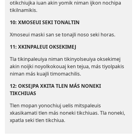
otikchiujka iuan akin yomik niman ijkon nochipa
tikilnamikis.
10: XMOSEUI SEKI TONALTIN
Xmoseui maski san se tonajli noso seki horas.
11: XKINPALEUI OKSEKIMEJ
Tla tikinpaleuiya niman tikinyolseuiya oksekimej
akin noijki noyolkokouaj ken tejua, más tiyolpakis
niman más kuajli timomachilis.
12: OKSEJPA XKITA TLEN MÁS NONEKI
TIKCHIUAS
Tlen mopan yonochiuj uelis mitspaleuis
xkasikamati tlen más noneki tikchiuas. Tla noneki,
xpatla seki tlen tikchiua.