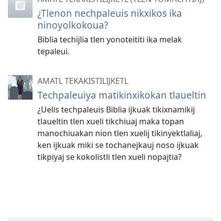
¿Tlenon nechpaleuis nikxikos ika
ninoyolkokoua?
Biblia techijlia tlen yonoteititi ika melak
tepaleui.
AMATL TEKAKISTILIJKETL
Techpaleuiya matikinxikokan tlaueltin
¿Uelis techpaleuis Biblia ijkuak tikixnamikij
tlaueltin tlen xueli tikchiuaj maka topan
manochiuakan nion tlen xuelij tikinyektlaliaj,
ken ijkuak miki se tochanejkauj noso ijkuak
tikpiyaj se kokolistli tlen xueli nopajtia?