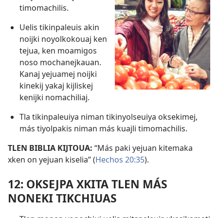
timomachilis.
Uelis tikinpaleuis akin
noijki noyolkokouaj ken
tejua, ken moamigos
noso mochanejkauan.
Kanaj yejuamej noijki
kinekij yakaj kijliskej
kenijki nomachiliaj.
Tla tikinpaleuiya niman tikinyolseuiya oksekimej,
más tiyolpakis niman más kuajli timomachilis.
TLEN BIBLIA KIJTOUA:
“Más paki yejuan kitemaka
xken on yejuan kiselia” (
Hechos 20:35
).
12: OKSEJPA XKITA TLEN MÁS
NONEKI TIKCHIUAS