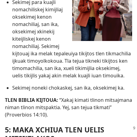
Sekimej para kuajli
nomachiliskej kimijliaj
oksekimej kenon
nomachiliaj, san ika,
oksekimej xkinekij
kiteijliskej kenon
nomachiliaj. Sekimej
kijtouaj ika melak tepaleuiya tikijtos tlen tikmachilia
ijkuak timoyolkokoua. Tla tejua tikneki tikijtos ken
timomachilia, san ika, xueli tikimijlia oksekimej,
uelis tikijlis yakaj akin melak kuajli iuan timouika.
Sekimej noneki chokaskej, san ika, oksekimej ka.
TLEN BIBLIA KIJTOUA:
“Xakaj kimati tlinon mitsajmana
niman tlinon mitspaktia. Yej, san tejua tikmati”
(
Proverbios 14:10
).
5: MAKA XCHIUA TLEN UELIS