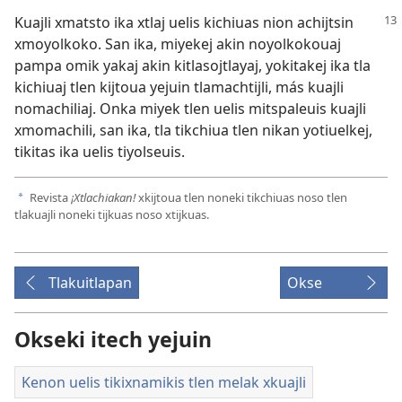
Kuajli xmatsto ika xtlaj uelis kichiuas nion achijtsin
xmoyolkoko. San ika, miyekej akin noyolkokouaj
pampa omik yakaj akin kitlasojtlayaj, yokitakej ika tla
kichiuaj tlen kijtoua yejuin tlamachtijli, más kuajli
nomachiliaj. Onka miyek tlen uelis mitspaleuis kuajli
xmomachili, san ika, tla tikchiua tlen nikan yotiuelkej,
tikitas ika uelis tiyolseuis.
Revista
¡Xtlachiakan!
xkijtoua tlen noneki tikchiuas noso tlen
a
tlakuajli noneki tijkuas noso xtijkuas.
Tlakuitlapan
Okse
Okseki itech yejuin
Kenon uelis tikixnamikis tlen melak xkuajli