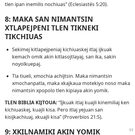
tlen ipan inemilis nochiuas” (
Eclesiastés 5:20
).
8: MAKA SAN NIMANTSIN
XTLAPEJPENI TLEN TIKNEKI
TIKCHIUAS
Sekimej kitlapejpeniaj kichiuaskej itlaj ijkuak
kemach omik akin kitlasojtlayaj, san ika, sakin
noyolkuepaj.
Tla tiueli, xmochia achijtsin. Maka nimantsin
xmochanpatla, maka xkajkaua motekiyo noso maka
nimantsin xpopolo tlen kipiaya akin yomik.
TLEN BIBLIA KIJTOUA:
“Ijkuak itlaj kuajli kinemiliaj ken
kichiuaskej, kuajli kisa. Pero itlaj yejuan san
kisijkachiuaj, xkuajli kisa” (
Proverbios 21:5
).
9: XKILNAMIKI AKIN YOMIK