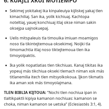
6: KUAJLI XKUI MOTIEMPO
Sekimej yokitakej ika kinpaleuiya kijliskej yakaj tlen
kimachiliaj. San ika, yolik kichiuaj. Kachtopa
noteltiaj, yauej konchiuaj itlaj okse niman sakin
oksejpa uajnokuepaj.
Uelis mitspaleuis tla timouika imiuan moamigos
noso tla tikintejtemoua oksekimej. Noijki tla
timomachtia itlaj noso tiktejtemoua tlen ika
timoyolpaktis.
Ika yolik nopatlatias tlen tikchiuas. Kanaj tikitas ika
yopeuj más tikchiua okseki tlemach niman xok más
titlanemilia itech tlen mitsyolkokoua. Ijkon tikmatis
ika aman xok más timoyolajmana.
TLEN BIBLIA KIJTOUA:
“Nochi tlen nochiua ipan in
tlaltikpaktli kipiya kamanon nochiuas: kamanon se
choka, niman kamanon se uetska” (
Eclesiastés 3:1,
4
).