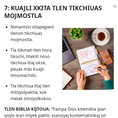
7: KUAJLI XKITA TLEN TIKCHIUAS
MOJMOSTLA
Nimantsin xtlapejpeni
tlenon tikchiuas
mojmostla.
Tla itikmati tlen hora
tikochi, titekiti noso
tikchiua itlaj okse,
peuas más kuajli
timomachilis.
Tla tikchiua itlaj tlen
mitsyolpaktia, xok
melak timoyolkokos.
TLEN BIBLIA KIJTOUA:
“Pampa Dios kitemiltia ipan
iyojlo ikan miyek paktli, xsanoyej kontematstikaj on