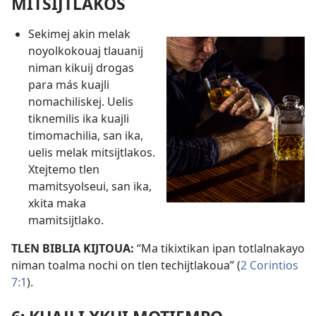
MITSIJTLAKOS
Sekimej akin melak
noyolkokouaj tlauanij
niman kikuij drogas
para más kuajli
nomachiliskej. Uelis
tiknemilis ika kuajli
timomachilia, san ika,
uelis melak mitsijtlakos.
Xtejtemo tlen
mamitsyolseui, san ika,
xkita maka
mamitsijtlako.
TLEN BIBLIA KIJTOUA:
“Ma tikixtikan ipan totlalnakayo
niman toalma nochi on tlen techijtlakoua” (
2 Corintios
7:1
).