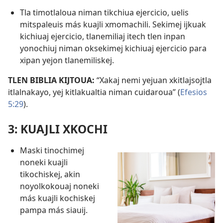
Tla timotlaloua niman tikchiua ejercicio, uelis
mitspaleuis más kuajli xmomachili. Sekimej ijkuak
kichiuaj ejercicio, tlanemiliaj itech tlen inpan
yonochiuj niman oksekimej kichiuaj ejercicio para
xipan yejon tlanemiliskej.
TLEN BIBLIA KIJTOUA:
“Xakaj nemi yejuan xkitlajsojtla
itlalnakayo, yej kitlakualtia niman cuidaroua” (
Efesios
5:29
).
3: KUAJLI XKOCHI
Maski tinochimej
noneki kuajli
tikochiskej, akin
noyolkokouaj noneki
más kuajli kochiskej
pampa más siauij.