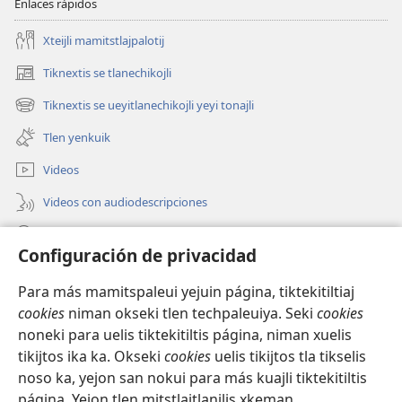
Enlaces rápidos
Xteijli mamitstlajpalotij
Tiknextis se tlanechikojli
(abre
una
Tiknextis se ueyitlanechikojli yeyi tonajli
(abre
nueva
una
ventana)
Tlen yenkuik
nueva
ventana)
Videos
Videos con audiodescripciones
Xtejtemo
Configuración de privacidad
Donaciones
(abre
Para más mamitspaleui yejuin página, tiktekitiltiaj
una
cookies
niman okseki tlen techpaleuiya. Seki
cookies
nueva
Biblioteca ipan Internet Watchtower
noneki para uelis tiktekitiltis página, niman xuelis
(abre
ventana)
una
tikijtos ika ka. Okseki
cookies
uelis tikijtos tla tikselis
®
JW Hub
nueva
noso ka, yejon san nokui para más kuajli tiktekitiltis
(abre
ventana)
una
página. Yejon tlen mitstlajtlanilis xkeman