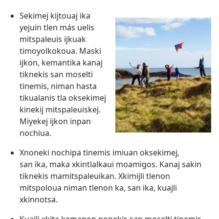
Sekimej kijtouaj ika
yejuin tlen más uelis
mitspaleuis ijkuak
timoyolkokoua. Maski
ijkon, kemantika kanaj
tiknekis san moselti
tinemis, niman hasta
tikualanis tla oksekimej
kinekij mitspaleuiskej.
Miyekej ijkon inpan
nochiua.
Xnoneki nochipa tinemis imiuan oksekimej,
san ika, maka xkintlalkaui moamigos. Kanaj sakin
tiknekis mamitspaleuikan. Xkimijli tlenon
mitspoloua niman tlenon ka, san ika, kuajli
xkinnotsa.