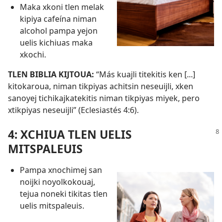
Maka xkoni tlen melak
kipiya cafeína niman
alcohol pampa yejon
uelis kichiuas maka
xkochi.
TLEN BIBLIA KIJTOUA:
“Más kuajli titekitis ken [...]
kitokaroua, niman tikpiyas achitsin neseuijli, xken
sanoyej tichikajkatekitis niman tikpiyas miyek, pero
xtikpiyas neseuijli” (
Eclesiastés 4:6
).
4: XCHIUA TLEN UELIS
MITSPALEUIS
Pampa xnochimej san
noijki noyolkokouaj,
tejua noneki tikitas tlen
uelis mitspaleuis.