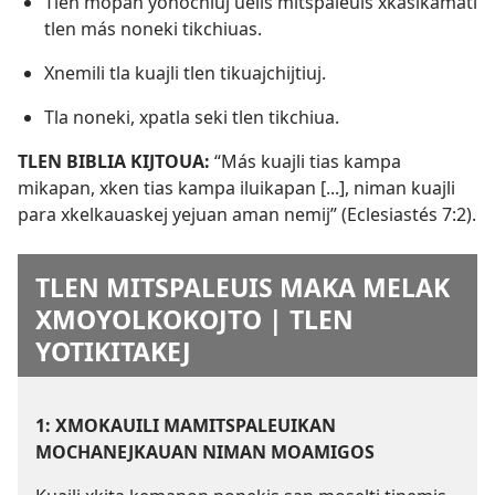
Tlen mopan yonochiuj uelis mitspaleuis xkasikamati
tlen más noneki tikchiuas.
Xnemili tla kuajli tlen tikuajchijtiuj.
Tla noneki, xpatla seki tlen tikchiua.
TLEN BIBLIA KIJTOUA:
“Más kuajli tias kampa
mikapan, xken tias kampa iluikapan [...], niman kuajli
para xkelkauaskej yejuan aman nemij” (
Eclesiastés 7:2
).
TLEN MITSPALEUIS MAKA MELAK
XMOYOLKOKOJTO | TLEN
YOTIKITAKEJ
1: XMOKAUILI MAMITSPALEUIKAN
MOCHANEJKAUAN NIMAN MOAMIGOS