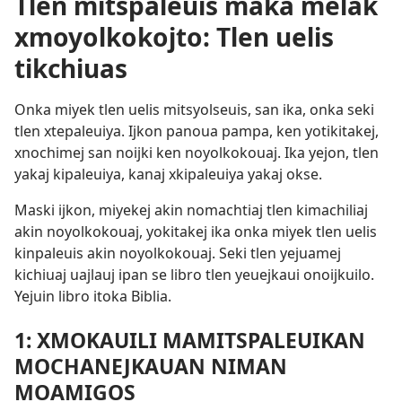
Tlen mitspaleuis maka melak
xmoyolkokojto: Tlen uelis
tikchiuas
Onka miyek tlen uelis mitsyolseuis, san ika, onka seki
tlen xtepaleuiya. Ijkon panoua pampa, ken yotikitakej,
xnochimej san noijki ken noyolkokouaj. Ika yejon, tlen
yakaj kipaleuiya, kanaj xkipaleuiya yakaj okse.
Maski ijkon, miyekej akin nomachtiaj tlen kimachiliaj
akin noyolkokouaj, yokitakej ika onka miyek tlen uelis
kinpaleuis akin noyolkokouaj. Seki tlen yejuamej
kichiuaj uajlauj ipan se libro tlen yeuejkaui onoijkuilo.
Yejuin libro itoka Biblia.
1: XMOKAUILI MAMITSPALEUIKAN
MOCHANEJKAUAN NIMAN
MOAMIGOS