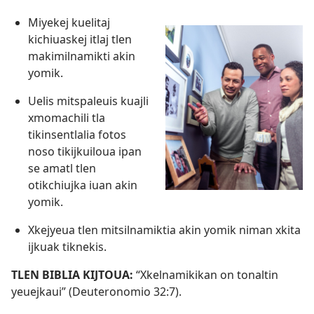
Miyekej kuelitaj
kichiuaskej itlaj tlen
makimilnamikti akin
yomik.
Uelis mitspaleuis kuajli
xmomachili tla
tikinsentlalia fotos
noso tikijkuiloua ipan
se amatl tlen
otikchiujka iuan akin
yomik.
Xkejyeua tlen mitsilnamiktia akin yomik niman xkita
ijkuak tiknekis.
TLEN BIBLIA KIJTOUA:
“Xkelnamikikan on tonaltin
yeuejkaui” (
Deuteronomio 32:7
).