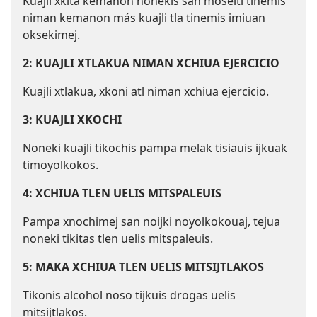
Kuajli xkita kemanon nonekis san moselti tinemis
niman kemanon más kuajli tla tinemis imiuan
oksekimej.
2: KUAJLI XTLAKUA NIMAN XCHIUA EJERCICIO
Kuajli xtlakua, xkoni atl niman xchiua ejercicio.
3: KUAJLI XKOCHI
Noneki kuajli tikochis pampa melak tisiauis ijkuak
timoyolkokos.
4: XCHIUA TLEN UELIS MITSPALEUIS
Pampa xnochimej san noijki noyolkokouaj, tejua
noneki tikitas tlen uelis mitspaleuis.
5: MAKA XCHIUA TLEN UELIS MITSIJTLAKOS
Tikonis alcohol noso tijkuis drogas uelis
mitsijtlakos.