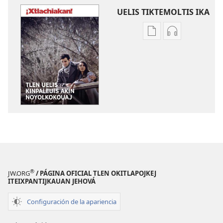
UELIS TIKTEMOLTIS IKA
Kenon
Kenon
tikintemoltis
tikintemoltis
amatlajkuiloltin
grabaciones
¡XTLACHIAKAN!
tlen
Tlen
nokakij
uelis
¡XTLACHIAKA
kinpaleuis
Tlen
akin
uelis
noyolkokouaj
kinpaleuis
akin
noyolkokoua
®
JW.ORG
/ PÁGINA OFICIAL TLEN OKITLAPOJKEJ
ITEIXPANTIJKAUAN JEHOVÁ
Configuración de la apariencia