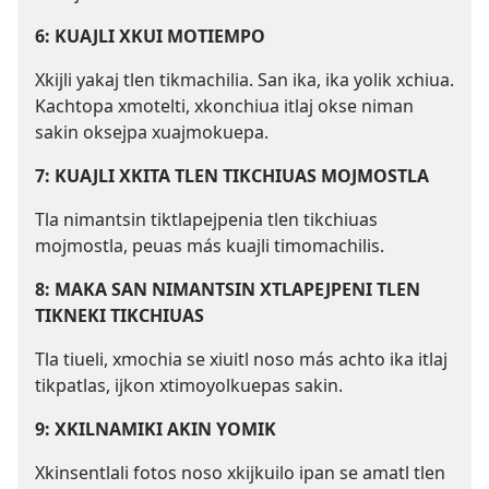
6: KUAJLI XKUI MOTIEMPO
Xkijli yakaj tlen tikmachilia. San ika, ika yolik xchiua.
Kachtopa xmotelti, xkonchiua itlaj okse niman
sakin oksejpa xuajmokuepa.
7: KUAJLI XKITA TLEN TIKCHIUAS MOJMOSTLA
Tla nimantsin tiktlapejpenia tlen tikchiuas
mojmostla, peuas más kuajli timomachilis.
8: MAKA SAN NIMANTSIN XTLAPEJPENI TLEN
TIKNEKI TIKCHIUAS
Tla tiueli, xmochia se xiuitl noso más achto ika itlaj
tikpatlas, ijkon xtimoyolkuepas sakin.
9: XKILNAMIKI AKIN YOMIK
Xkinsentlali fotos noso xkijkuilo ipan se amatl tlen