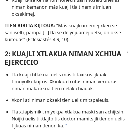
Kuajli xkita kemanon nonekis san moselti tinemis
niman kemanon más kuajli tla tinemis imiuan
oksekimej.
TLEN BIBLIA KIJTOUA:
“Más kuajli omemej xken se
san iselti, pampa [...] tla se de yejuamej uetsi, on okse
kuiteuas” (
Eclesiastés 4:9, 10
).
2: KUAJLI XTLAKUA NIMAN XCHIUA
EJERCICIO
Tla kuajli titlakua, uelis más titlaxikos ijkuak
timoyolkokojtos. Xkinkua frutas niman verduras
niman maka xkua tlen melak chiauak.
Xkoni atl niman okseki tlen uelis mitspaleuis.
Tla xtiapismiki, miyekpa xtlakua maski san achijtsin.
Noijki uelis tiktlajtoltis doctor mamitsijli tlenon uelis
tijkuas niman tlenon ka.
a