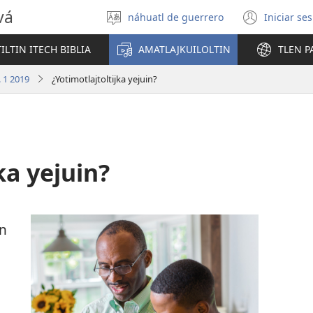
vá
náhuatl de guerrero
Iniciar se
Xtlapejpeni
(abre
tlajtojli
una
LTIN ITECH BIBLIA
AMATLAJKUILOLTIN
TLEN P
nuev
venta
 1 2019
¿Yotimotlajtoltijka yejuin?
ka yejuin?
an