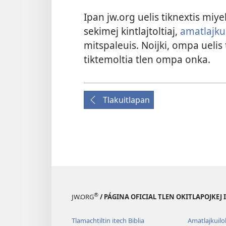
Ipan jw.org uelis tiknextis miye
sekimej kintlajtoltiaj,
amatlajkui
mitspaleuis. Noijki, ompa uelis 
tiktemoltia tlen ompa onka.
Tlakuitlapan
®
JW.ORG
/ PÁGINA OFICIAL TLEN OKITLAPOJKEJ
Tlamachtiltin itech Biblia
Amatlajkuilol