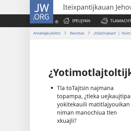
JW.ORG
Iteixpantijkauan Jeho
IPEUJYAN
TLAMACHTI
Amatlajkuiloltin
Revistas
¡Xtlachiakan! | Núm.
¿Yotimotlajtoltij
Tla toTajtsin najmana
topampa, ¿tleka uejkaujtip
yokitekauili matitlajyouikan
niman manochiua tlen
xkuajli?