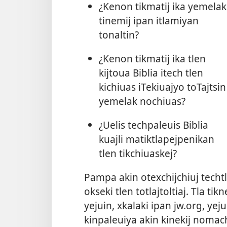
¿Kenon tikmatij ika yemelak
tinemij ipan itlamiyan
tonaltin?
¿Kenon tikmatij ika tlen
kijtoua Biblia itech tlen
kichiuas iTekiuajyo toTajtsin
yemelak nochiuas?
¿Uelis techpaleuis Biblia
kuajli matiktlapejpenikan
tlen tikchiuaskej?
Pampa akin otexchijchiuj techtl
okseki tlen totlajtoltiaj. Tla ti
yejuin, xkalaki ipan jw.org, yej
kinpaleuiya akin kinekij nomacht