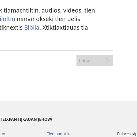
k tlamachtiltin, audios, videos, tlen
loltin
niman okseki tlen uelis
tiknextis
Biblia
. Xtiktlaxtlauas tla
Okse
 ITEIXPANTIJKAUAN JEHOVÁ
tin
Tlen panotika
Enlaces rá