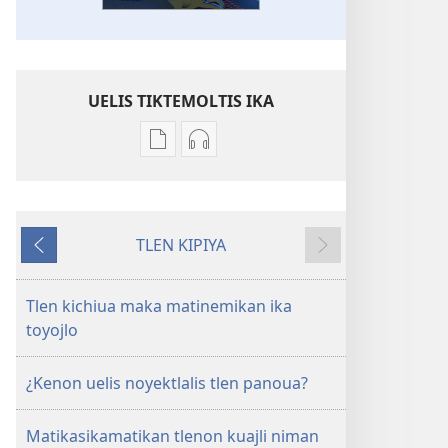
UELIS TIKTEMOLTIS IKA
Kenon
Kenon
tikintemoltis
tikintemoltis
amatlajkuiloltin
grabaciones
¡XTLACHIAKAN!
tlen
TLEN KIPIYA
¿Kemanon
nokakij
Tlakuitlapan
Okse
tinemiskej
¡XTLACHIAKAN!
ika
¿Kemanon
Tlen kichiua maka matinemikan ika
toyojlo?
tinemiskej
toyojlo
ika
toyojlo?
¿Kenon uelis noyektlalis tlen panoua?
Matikasikamatikan tlenon kuajli niman