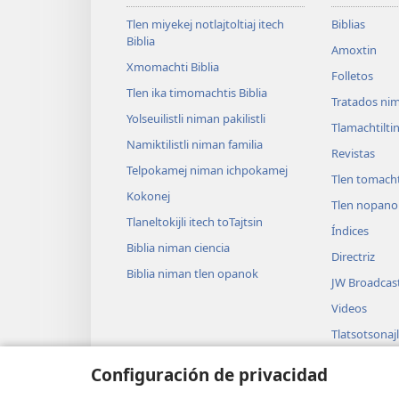
Tlen miyekej notlajtoltiaj itech
Biblias
Biblia
Amoxtin
Xmomachti Biblia
Folletos
Tlen ika timomachtis Biblia
Tratados nim
Yolseuilistli niman pakilistli
Tlamachtilti
Namiktilistli niman familia
Revistas
Telpokamej niman ichpokamej
Tlen tomacht
Kokonej
Tlen nopanol
Tlaneltokijli itech toTajtsin
Índices
Biblia niman ciencia
Directriz
Biblia niman tlen opanok
JW Broadcas
Videos
Tlatsotsonajl
Tlamauisolti
Configuración de privacidad
Tlapoualtin i