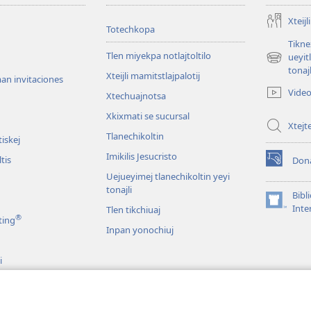
Xteijl
Totechkopa
Tikne
Tlen miyekpa notlajtoltilo
ueyit
(abre
tonajl
Xteijli mamitstlajpalotij
una
an invitaciones
nueva
Vide
Xtechuajnotsa
n
ventana)
Xkixmati se sucursal
Xtej
Tlanechikoltin
iskej
Imikilis Jesucristo
tis
Don
(abre
Uejueyimej tlanechikoltin yeyi
una
tonajli
nueva
Bibl
ventana)
(abre
Inte
Tlen tikchiuaj
®
ting
una
Inpan yonochiuj
nueva
ventana)
i
n (Audio)
tech Biblia tlen