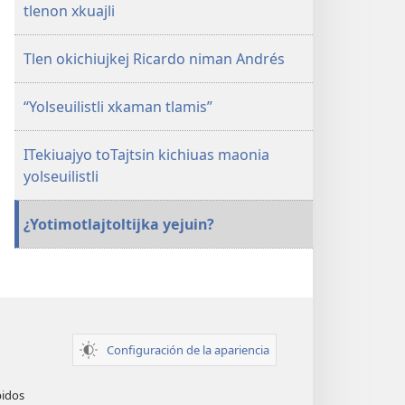
tlenon xkuajli
Tlen okichiujkej Ricardo niman Andrés
“Yolseuilistli xkaman tlamis”
ITekiuajyo toTajtsin kichiuas maonia
yolseuilistli
¿Yotimotlajtoltijka yejuin?
Configuración de la apariencia
pidos