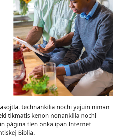
asojtla, technankilia nochi yejuin niman
kneki tikmatis kenon nonankilia nochi
uin página tlen onka ipan Internet
iskej Biblia.