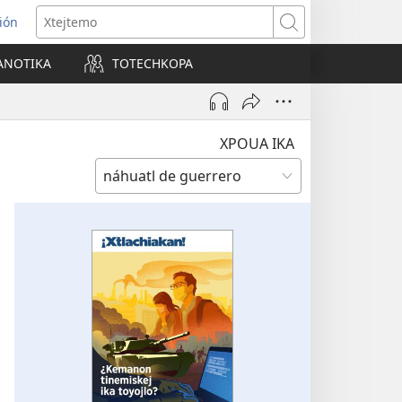
sión
Xtejtemo
ANOTIKA
TOTECHKOPA
a
na)
XPOUA IKA