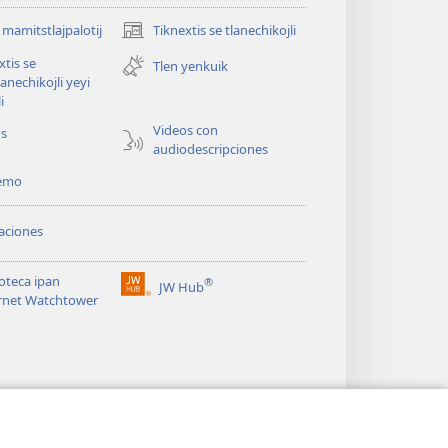
i mamitstlajpalotij
Tiknextis se tlanechikojli
(abre
una
xtis se
Tlen yenkuik
nueva
lanechikojli yeyi
ventana)
i
Videos con
os
audiodescripciones
temo
aciones
ioteca ipan
®
JW Hub
(abre
rnet Watchtower
una
nueva
ventana)