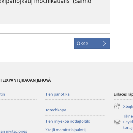
kipanojkauj mochikaualis” (
Salmo
Okse
 ITEIXPANTIJKAUAN JEHOVÁ
tin
Tlen panotika
Enlaces rá
Xteijl
Totechkopa
Tikne
Tlen miyekpa notlajtoltilo
ueyit
(abre
tonajl
Xteijli mamitstlajpalotij
una
an invitaciones