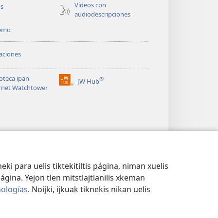
Videos con
os
audiodescripciones
temo
aciones
ioteca ipan
®
JW Hub
(abre
rnet Watchtower
una
nueva
ventana)
ki para uelis tiktekitiltis página, niman xuelis
 página. Yejon tlen mitstlajtlanilis xkeman
nologías
. Noijki, ijkuak tiknekis nikan uelis
TLATKI
|
CONFIGURACIÓN DE PRIVACIDAD