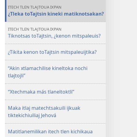
ITECH TLEN TLAJTOUA IXPAN
¿Tleka toTajtsin kineki matiknotsakan?
ITECH TLEN TLAJTOUA IXPAN
Tiknotsas toTajtsin, ¿kenon mitspaleuis?
¿Tikita kenon toTajtsin mitspaleuijtika?
“Akin xtlamachilise kineltoka nochi
tlajtojli”
“Xtechmaka más tlaneltoktli”
Maka itlaj matechtsakuili ijkuak
tiktekichiuiliaj Jehová
Matitlanemilikan itech tlen kichikaua