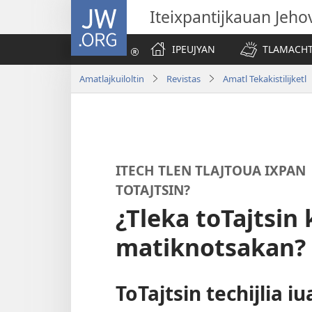
JW.ORG
Iteixpantijkauan Jeho
IPEUJYAN
TLAMACHTI
Amatlajkuiloltin
Revistas
Amatl Tekakistilijket
ITECH TLEN TLAJTOUA IXPAN 
TOTAJTSIN?
¿Tleka toTajtsin 
matiknotsakan?
ToTajtsin techijlia 