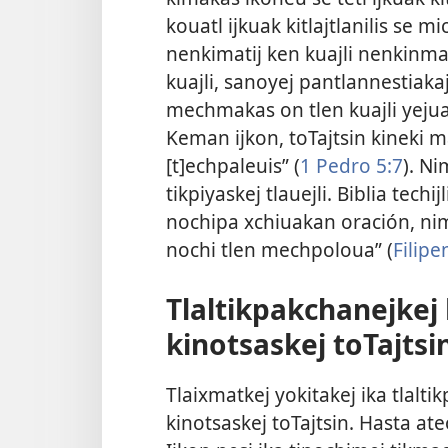
kouatl ijkuak kitlajtlanilis se m
nenkimatij ken kuajli nenkinm
kuajli, sanoyej pantlannestiaka
mechmakas on tlen kuajli yejuan 
Keman ijkon, toTajtsin kineki 
[t]echpaleuis” (
1 Pedro 5:7
). Ni
tikpiyaskej tlauejli. Biblia techi
nochipa xchiuakan oración, niman
nochi tlen mechpoloua” (
Filipe
Tlaltikpakchanejkej 
kinotsaskej toTajtsi
Tlaixmatkej yokitakej ika tlalti
kinotsaskej toTajtsin. Hasta ate