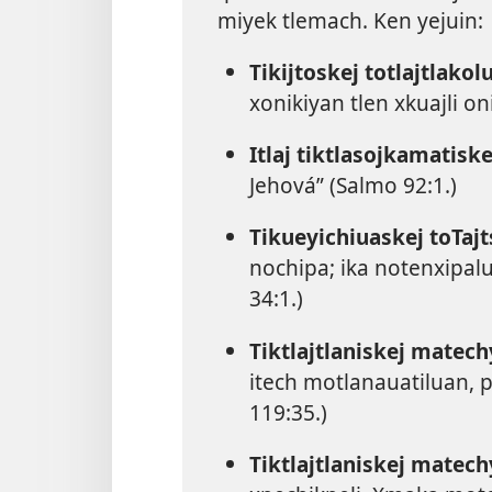
miyek tlemach. Ken yejuin:
Tikijtoskej totlajtlakol
xonikiyan tlen xkuajli oni
Itlaj tiktlasojkamatiske
Jehová” (
Salmo 92:1
.)
Tikueyichiuaskej toTajt
nochipa; ika notenxipal
34:1
.)
Tiktlajtlaniskej matec
itech motlanauatiluan, p
119:35
.)
Tiktlajtlaniskej matec