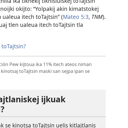
ilia ika tiknekij tiknisiuiskej toTajtsin
noijki okijto: “Yolpakij akin kimatstokej
n ualeua itech toTajtsin” (
Mateo 5:3
,
TNM
).
uaj tlen ualeua itech toTajtsin tla
 toTajtsin?
ación Pew kijtoua ika 11% itech ateos niman
kinotsaj toTajtsin maski san sejpa ipan se
ajtlaniskej ijkuak
n?
ak se kinotsa toTajtsin uelis kitlajtlanis