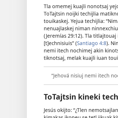
Tla omemej kuajli nonotsaj yej
ToTajtsin noijki techijlia matik
touikaskej. Yejua techijlia: 
nenuajlaskej niman ninnexchiui
(
Jeremías 29:
12
). Tla titlajtouaj
[t]echnisiuis” (
Santiago 4:8
). Ni
nemi itech nochimej akin kinots
tiknotsaj, melak kuajli iuan tou
“Jehová nisiuj nemi itech no
ToTajtsin kineki tec
Jesús okijto: “¿Tlen nemotsajl
kimakas ikoneu se tetl ijkuak kit