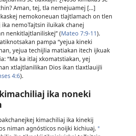
ichin? Aman, tej, tla nemejuamej [...]
akaskej nemokoneuan tlajtlamach on tlen
j ika nemoTajtsin iluikak chanej
nenkitlajtlaniliskej” (
Mateo 7:
9-
11
).
matiknotsakan pampa “yejua kineki
man, yejua techijlia matiakan itech ijkuak
jlia: “Ma ka itlaj xkomatstiakan, yej
 xtlajtlanilikan Dios ikan tlaxtlauijli
nses 4:6
).
kimachiliaj ika noneki
n
kpakchanejkej kimachiliaj ika kinekij
os niman agnósticos noijki kichiuaj.
*