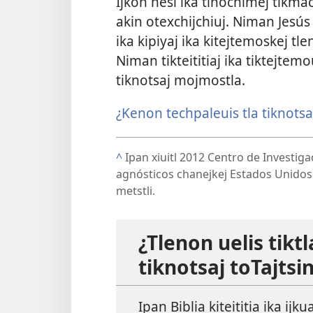
Ijkon nesi ika tinochimej tikmach
akin otexchijchiuj. Niman Jesús 
ika kipiyaj ika kitejtemoskej tle
Niman tikteititiaj ika tiktejtemo
tiknotsaj mojmostla.
¿Kenon techpaleuis tla tiknotsa
^
Ipan xiuitl 2012 Centro de Investig
agnósticos chanejkej Estados Unidos 
metstli.
¿Tlenon uelis tiktl
tiknotsaj toTajtsi
Ipan Biblia kiteititia ika ijku