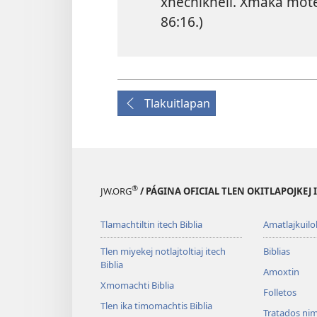
xnechikneli. Xmaka mote
86:16
.)
Tlakuitlapan
®
JW.ORG
/ PÁGINA OFICIAL TLEN OKITLAPOJKEJ
Tlamachtiltin itech Biblia
Amatlajkuilol
Tlen miyekej notlajtoltiaj itech
Biblias
Biblia
Amoxtin
Xmomachti Biblia
Folletos
Tlen ika timomachtis Biblia
Tratados nim