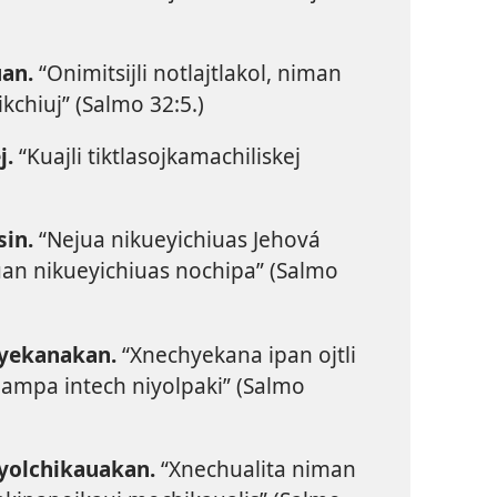
uan.
“Onimitsijli notlajtlakol, niman
kchiuj” (
Salmo 32:5
.)
j.
“Kuajli tiktlasojkamachiliskej
sin.
“Nejua nikueyichiuas Jehová
uan nikueyichiuas nochipa” (
Salmo
hyekanakan.
“Xnechyekana ipan ojtli
ampa intech niyolpaki” (
Salmo
hyolchikauakan.
“Xnechualita niman