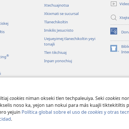
nueva
Vide
Xtechuajnotsa
n
ventana)
Xkixmati se sucursal
Xtej
Tlanechikoltin
iskej
Imikilis Jesucristo
tis
Don
(abre
Uejueyimej tlanechikoltin yeyi
una
tonajli
nueva
Bibl
ventana)
(abre
Inte
Tlen tikchiuaj
®
ting
una
Inpan yonochiuj
nueva
ventana)
i
n (Audio)
tech Biblia tlen
ualtsin makakisti
ltiaj
cookies
niman okseki tlen techpaleuiya. Seki
cookies
none
 tikselis noso ka, yejon san nokui para más kuajli tiktekitiltis
eero yejuin
Política global sobre el uso de
cookies
y otras tec
cidad
.
 Society of Pennsylvania.
KEN NOTLAJTLANI MANOTEKITILTI
|
TLEN MO