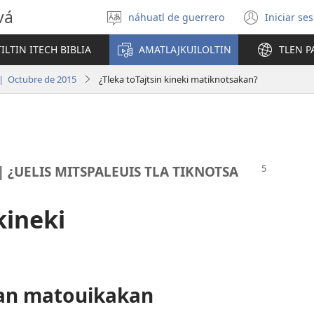
vá
náhuatl de guerrero
Iniciar se
Xtlapejpeni
(abre
tlajtojli
una
LTIN ITECH BIBLIA
AMATLAJKUILOLTIN
TLEN P
nuev
venta
l | Octubre de 2015
¿Tleka toTajtsin kineki matiknotsakan?
| ¿UELIS MITSPALEUIS TLA TIKNOTSA
kineki
iuan matouikakan