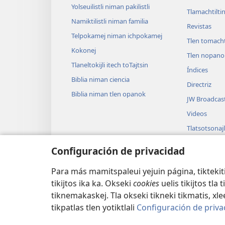
Yolseuilistli niman pakilistli
Tlamachtilti
Namiktilistli niman familia
Revistas
Telpokamej niman ichpokamej
Tlen tomacht
Kokonej
Tlen nopanol
Tlaneltokijli itech toTajtsin
Índices
Biblia niman ciencia
Directriz
Biblia niman tlen opanok
JW Broadcas
Videos
Tlatsotsonajl
Tlamauisolti
Configuración de privacidad
Tlapoualtin i
onoyektlali k
Para más mamitspaleui yejuin página, tiktekiti
tikijtos ika ka. Okseki
cookies
uelis tikijtos tla
tiknemakaskej. Tla okseki tikneki tikmatis, xl
tikpatlas tlen yotiktlali
Configuración de priva
Copyright
© 2026 Watch Tower Bible and Tract