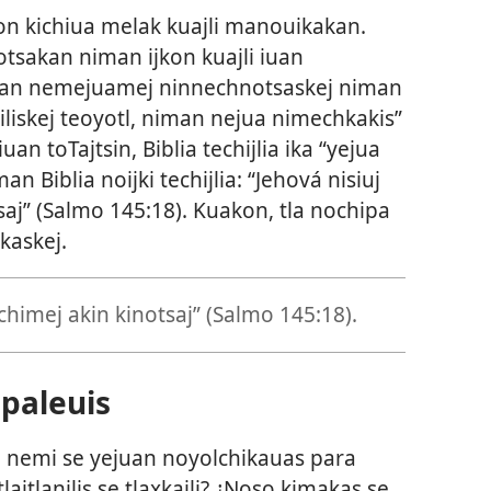
on kichiua melak kuajli manouikakan.
notsakan niman ijkon kuajli iuan
“Niman nemejuamej ninnechnotsaskej niman
liskej teoyotl, niman nejua nimechkakis”
 iuan toTajtsin, Biblia techijlia ika “yejua
man Biblia noijki techijlia: “Jehová nisiuj
aj” (
Salmo 145:
18
). Kuakon, tla nochipa
ikaskej.
chimej akin kinotsaj” (
Salmo 145:18
).
hpaleuis
an nemi se yejuan noyolchikauas para
lajtlanilis se tlaxkajli? ¿Noso kimakas se