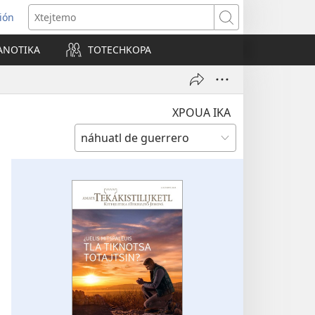
sión
Xtejtemo
ANOTIKA
TOTECHKOPA
a
na)
XPOUA IKA