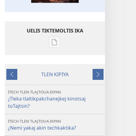
UELIS TIKTEMOLTIS IKA
Kenon
tikintemoltis
amatlajkuiloltin
AMATL
TLEN KIPIYA
TEKAKISTILIJKETL
Tlakuitlapan
Okse
¿Uelis
mitspaleuis tla
ITECH TLEN TLAJTOUA IXPAN
tiknotsa
¿Tleka tlaltikpakchanejkej kinotsaj
toTajtsin?
toTajtsin?
ITECH TLEN TLAJTOUA IXPAN
¿Nemi yakaj akin techkaktika?