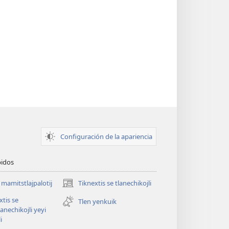
Configuración de la apariencia
pidos
i mamitstlajpalotij
Tiknextis se tlanechikojli
(abre
una
xtis se
Tlen yenkuik
nueva
lanechikojli yeyi
ventana)
i