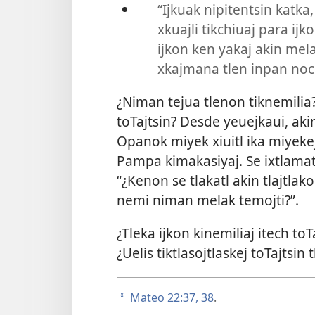
“Ijkuak nipitentsin katka,
xkuajli tikchiuaj para ijk
ijkon ken yakaj akin mel
xkajmana tlen inpan noc
¿Niman tejua tlenon tiknemilia? 
toTajtsin? Desde yeuejkaui, akin 
Opanok miyek xiuitl ika miyekej 
Pampa kimakasiyaj. Se ixtlamatki
“¿Kenon se tlakatl akin tlajtlako
nemi niman melak temojti?”.
¿Tleka ijkon kinemiliaj itech to
¿Uelis tiktlasojtlaskej toTajtsin
Mateo 22:37, 38
.
a