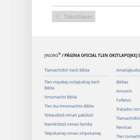
Tlakuitlapan
®
JW.ORG
/ PÁGINA OFICIAL TLEN OKITLAPOJKEJ
Tlamachtiltin itech Biblia
Amatlajkuilol
Tlen miyekej notlajtoltiaj itech
Biblias
Biblia
Amoxtin
Xmomachti Biblia
Folletos
Tlen ika timomachtis Biblia
Tratados nim
Yolseuilistli niman pakilistli
Tlamachtilti
Namiktilistli niman familia
Revistas
Telpokamej niman ichpokamej
Tlen tomacht