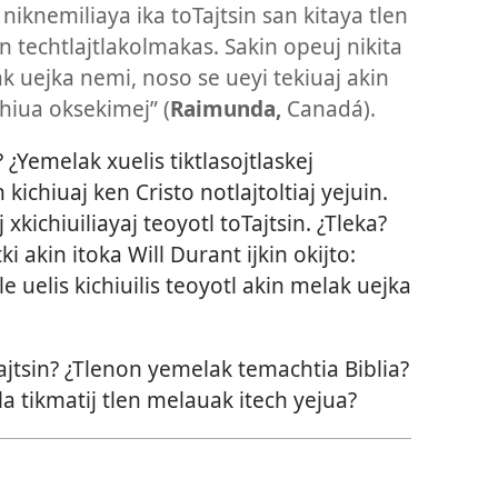
 niknemiliaya ika toTajtsin san kitaya tlen
on techtlajtlakolmakas. Sakin opeuj nikita
ak uejka nemi, noso se ueyi tekiuaj akin
hiua oksekimej” (
Raimunda,
Canadá).
¿Yemelak xuelis tiktlasojtlaskej
kichiuaj ken Cristo notlajtoltiaj yejuin.
xkichiuiliayaj teoyotl toTajtsin. ¿Tleka?
 akin itoka Will Durant ijkin okijto:
le uelis kichiuilis teoyotl akin melak uejka
Tajtsin? ¿Tlenon yemelak temachtia Biblia?
 tla tikmatij tlen melauak itech yejua?