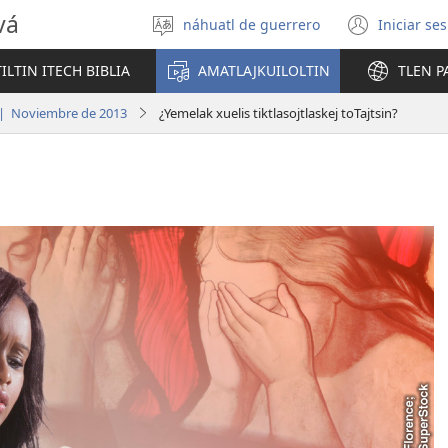
vá
náhuatl de guerrero
Iniciar se
Xtlapejpeni
(abre
tlajtojli
una
LTIN ITECH BIBLIA
AMATLAJKUILOLTIN
TLEN P
nuev
venta
l | Noviembre de 2013
¿Yemelak xuelis tiktlasojtlaskej toTajtsin?