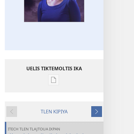
UELIS TIKTEMOLTIS IKA
Kenon
tikintemoltis
amatlajkuiloltin
AMATL
TLEN KIPIYA
TEKAKISTILIJKETL
Tlakuitlapan
Okse
Noviembre
de 2013
ITECH TLEN TLAJTOUA IXPAN