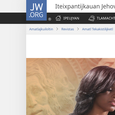
JW.ORG
Iteixpantijkauan Jeho
IPEUJYAN
TLAMACHTI
Amatlajkuiloltin
Revistas
Amatl Tekakistilijket