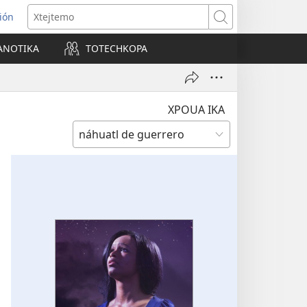
sión
Xtejtemo
ANOTIKA
TOTECHKOPA
a
na)
XPOUA IKA