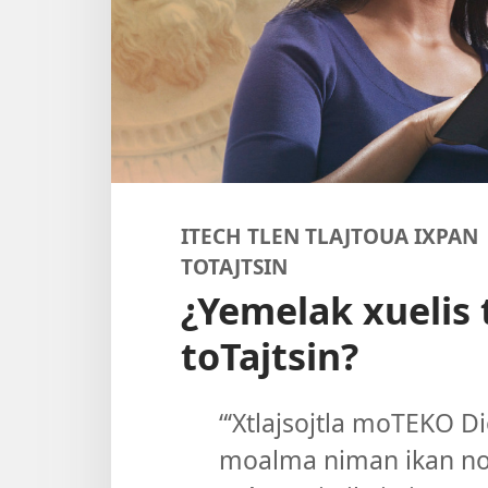
ITECH TLEN TLAJTOUA IXPAN 
TOTAJTSIN
¿Yemelak xuelis t
toTajtsin?
“‘Xtlajsojtla moTEKO D
moalma niman ikan noch