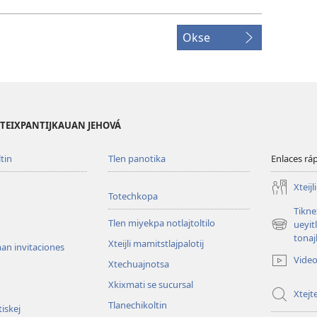
Okse
 ITEIXPANTIJKAUAN JEHOVÁ
tin
Tlen panotika
Enlaces rá
Xteijl
Totechkopa
Tikne
Tlen miyekpa notlajtoltilo
ueyit
(abre
tonajl
Xteijli mamitstlajpalotij
una
an invitaciones
nueva
Vide
Xtechuajnotsa
n
ventana)
Xkixmati se sucursal
Xtej
Tlanechikoltin
iskej