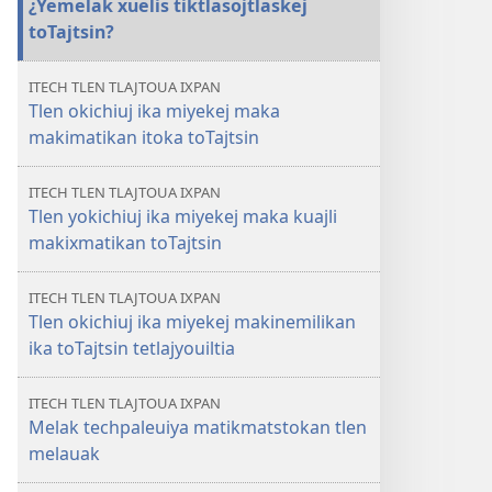
¿Yemelak xuelis tiktlasojtlaskej
toTajtsin?
ITECH TLEN TLAJTOUA IXPAN
Tlen okichiuj ika miyekej maka
makimatikan itoka toTajtsin
ITECH TLEN TLAJTOUA IXPAN
Tlen yokichiuj ika miyekej maka kuajli
makixmatikan toTajtsin
ITECH TLEN TLAJTOUA IXPAN
Tlen okichiuj ika miyekej makinemilikan
ika toTajtsin tetlajyouiltia
ITECH TLEN TLAJTOUA IXPAN
Melak techpaleuiya matikmatstokan tlen
melauak