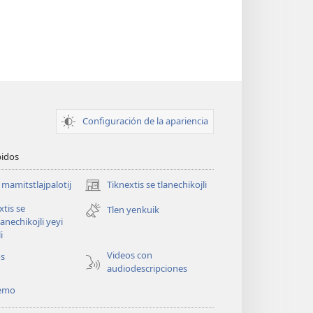
Configuración de la apariencia
pidos
i mamitstlajpalotij
Tiknextis se tlanechikojli
(abre
una
xtis se
Tlen yenkuik
nueva
lanechikojli yeyi
ventana)
i
Videos con
os
audiodescripciones
temo