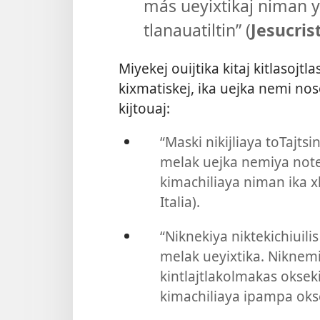
más ueyixtikaj niman y
tlanauatiltin” (
Jesucris
Miyekej ouijtika kitaj kitlasojtl
kixmatiskej, ika uejka nemi noso
kijtouaj:
“Maski nikijliaya toTajts
melak uejka nemiya notec
kimachiliaya niman ika x
Italia).
“Niknekiya niktekichiuilis
melak ueyixtika. Niknemil
kintlajtlakolmakas okseki
kimachiliaya ipampa oks