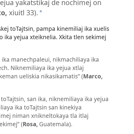
ejua yakatstikaj de nochimej on
to,
xiuitl 33).
a
askej toTajtsin, pampa kinemiliaj ika xuelis
 ika yejua xteiknelia. Xkita tlen sekimej
in ika manechpaleui, nikmachiliaya ika
h. Niknemiliaya ika yejua xtlaj
keman ueliskia nikasikamatis” (
Marco,
 toTajtsin, san ika, niknemiliaya ika yejua
iaya ika toTajtsin san kinekiya
mej niman xnikneltokaya tla itlaj
ekimej” (
Rosa,
Guatemala).