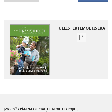
UELIS TIKTEMOLTIS IKA
Kenon
tikintemoltis
amatlajkuiloltin
AMATL
TEKAKISTILIJKET
¿Katlejua
tetlayokolijli
melak
ueyi
kijtosneki?
®
JW.ORG
/ PÁGINA OFICIAL TLEN OKITLAPOJKEJ