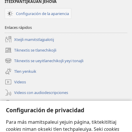
ITEIXPANTIJKAUAN JEHOVÁ
Configuración de la apariencia
Enlaces rápidos
Xteijli mamitstlajpalotij
Tiknextis se tlanechikojli
(abre
una
Tiknextis se ueyitlanechikojli yeyi tonajli
(abre
nueva
una
ventana)
Tlen yenkuik
nueva
ventana)
Videos
Videos con audiodescripciones
Xtejtemo
Configuración de privacidad
Donaciones
(abre
Para más mamitspaleui yejuin página, tiktekitiltiaj
una
cookies
niman okseki tlen techpaleuiya. Seki
cookies
nueva