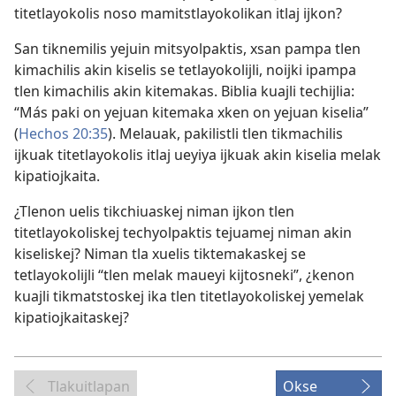
titetlayokolis noso mamitstlayokolikan itlaj ijkon?
San tiknemilis yejuin mitsyolpaktis, xsan pampa tlen
kimachilis akin kiselis se tetlayokolijli, noijki ipampa
tlen kimachilis akin kitemakas. Biblia kuajli techijlia:
“Más paki on yejuan kitemaka xken on yejuan kiselia”
(
Hechos 20:35
). Melauak, pakilistli tlen tikmachilis
ijkuak titetlayokolis itlaj ueyiya ijkuak akin kiselia melak
kipatiojkaita.
¿Tlenon uelis tikchiuaskej niman ijkon tlen
titetlayokoliskej techyolpaktis tejuamej niman akin
kiseliskej? Niman tla xuelis tiktemakaskej se
tetlayokolijli “tlen melak maueyi kijtosneki”, ¿kenon
kuajli tikmatstoskej ika tlen titetlayokoliskej yemelak
kipatiojkaitaskej?
Tlakuitlapan
Okse