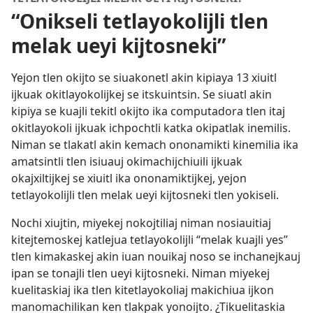
“Onikseli tetlayokolijli tlen
melak ueyi kijtosneki”
Yejon tlen okijto se siuakonetl akin kipiaya 13 xiuitl
ijkuak okitlayokolijkej se itskuintsin. Se siuatl akin
kipiya se kuajli tekitl okijto ika computadora tlen itaj
okitlayokoli ijkuak ichpochtli katka okipatlak inemilis.
Niman se tlakatl akin kemach ononamikti kinemilia ika
amatsintli tlen isiuauj okimachijchiuili ijkuak
okajxiltijkej se xiuitl ika ononamiktijkej, yejon
tetlayokolijli tlen melak ueyi kijtosneki tlen yokiseli.
Nochi xiujtin, miyekej nokojtiliaj niman nosiauitiaj
kitejtemoskej katlejua tetlayokolijli “melak kuajli yes”
tlen kimakaskej akin iuan nouikaj noso se inchanejkauj
ipan se tonajli tlen ueyi kijtosneki. Niman miyekej
kuelitaskiaj ika tlen kitetlayokoliaj makichiua ijkon
manomachilikan ken tlakpak yonoijto. ¿Tikuelitaskia