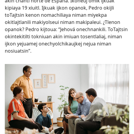
akin chanti norte de España. Ikoneuj omik ijkuak
kipiaya 19 xiuitl. Ijkuak ijkon opanok, Pedro okijli
toTajtsin kenon nomachiliaya niman miyekpa
okitlajtlanili makiyolseui niman makipaleui. ¿Tlenon
opanok? Pedro kijtoua: “Jehová onechnankili. ToTajtsin
okintekitilti tokniuan akin imiuan tosentlaliaj, niman
ijkon yejuamej onechyolchikaujkej nejua niman
nosiuatsin”.