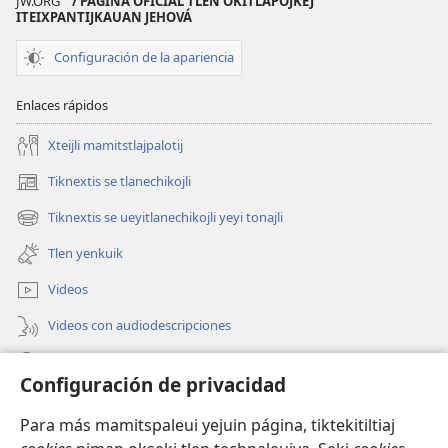
JW.ORG
/ PÁGINA OFICIAL TLEN OKITLAPOJKEJ
ITEIXPANTIJKAUAN JEHOVÁ
Configuración de la apariencia
Enlaces rápidos
Xteijli mamitstlajpalotij
Tiknextis se tlanechikojli
(abre
una
Tiknextis se ueyitlanechikojli yeyi tonajli
(abre
nueva
una
ventana)
Tlen yenkuik
nueva
ventana)
Videos
Videos con audiodescripciones
Xtejtemo
Configuración de privacidad
Donaciones
(abre
Para más mamitspaleui yejuin página, tiktekitiltiaj
una