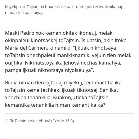
Miyekpa, toTajtsin technankilia ijkuak toamigos techyolchikauaj
niman techpaleuiyaj.
Maski Pedro xok keman okitak ikoneuj, melak
okinpaleui kinotsaskej toTajtsin. Isiuatsin, akin itoka
María del Carmen, kilnamiki: “Ijkuak niknotsaya
toTajtsin onechpaleui manikixnamiki yejuin tlen melak
ouijtika. Nikmatstoya ika Jehová nechasikamatiya,
pampa ijkuak niknotsaya niyolseuiya”.
Biblia niman tlen kijtouaj miyekej, techmachtia ika
toTajtsin kema techkaki ijkuak tiknotsaj. San ika,
xnochipa tenankilia. Kuakon, ¿tleka toTajtsin
kemantika tenankilia niman kemantika ka?
ToTajtsin itoka Jehová (
Éxodo 15:3
).
a