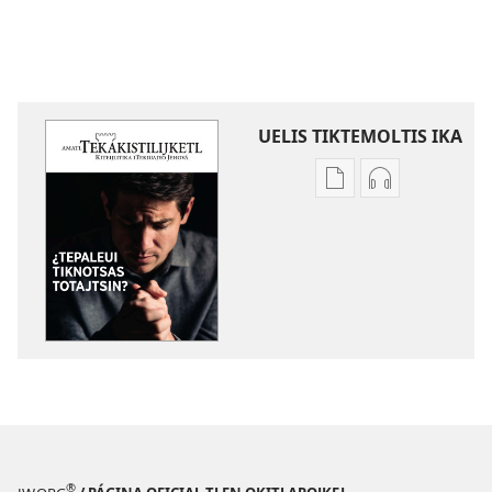
UELIS TIKTEMOLTIS IKA
Kenon
Kenon
tikintemoltis
tikintemoltis
amatlajkuiloltin
grabaciones
AMATL
tlen
TEKAKISTILIJKETL
nokakij
¿Tepaleui
AMATL
tiknotsas
TEKAKISTILIJ
toTajtsin?
¿Tepaleui
tiknotsas
toTajtsin?
®