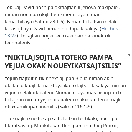
Tekiuaj David nochipa okitlajtlanili Jehová makipaleui
niman nochipa okijli tlen kinemiliaya niman
kimachiliaya (
Salmo 23:1-6
). Niman toTajtsin melak
kitlasojtlaya David niman nochipa kikakiya (
Hechos
13:22
). ToTajtsin noijki techkaki pampa kinektok
techpaleuis.
“NIKTLAJSOJTLA TOTEKO PAMPA
YEJUA OKAK NOUEYIKATSAJTSILIS”
Yejuin tlajtoltin tikinnextiaj ipan Biblia niman akin
okijkuilo kuajli kimatstoya ika toTajtsin kikakiya, niman
yejon melak okipaleui. Nomachiliaya más nisiuj itech
toTajtsin niman yejon okipaleui makixiko tlen xkuajli
okixnamik ipan inemilis (
Salmo 116:1-9
).
Tla kuajli tikneltokaj ika toTajtsin techkaki, nochipa
tiknotsaskej. Matikitakan tlen ipan onochiuj Pedro,