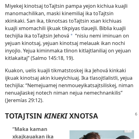
Miyekej kinotsaj toTajtsin pampa yejon kichiua kuajli
manomachilikan, maski kinemiliaj ika toTajtsin
xkinkaki. San ika, tiknotsas toTajtsin xsan kichiuas
kuajli xmomachili ijkuak tikpiyas tlauejli. Biblia kuajli
techijlia ika toTajtsin Jehová
“nisiu nemi iminuan on
a
yejuan kinotsaj, yejuan kinotsaj melauak ikan nochi
inyojlo. Yejua kiminmaka tlinon kitlajtlaniliaj on yejuan
kitlakaitaj” (
Salmo 145:18, 19
).
Kuakon, uelis kuajli tikmatstoskej ika Jehová kinkaki
ijkuak kinotsaj akin kiueyichiuaj. Ika tlasojtlalistli, yejua
techijlia: “Nemejuamej nenmoueyikatsajtsiliskej, niman
nenuajlaskej notech niman nejua nemechnankilis”
(
Jeremías 29:12
).
TOTAJTSIN
KINEKI
XNOTSA
“Maka kaman
xkajkauakan ika