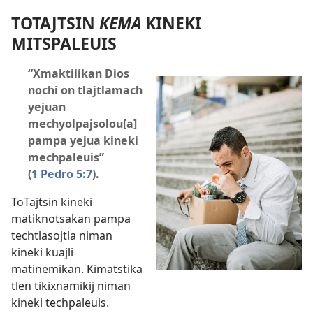
TOTAJTSIN
KEMA
KINEKI
MITSPALEUIS
“Xmaktilikan Dios
nochi on tlajtlamach
yejuan
mechyolpajsolou[a]
pampa yejua kineki
mechpaleuis”
(
1 Pedro 5:7
).
ToTajtsin kineki
matiknotsakan pampa
techtlasojtla niman
kineki kuajli
matinemikan. Kimatstika
tlen tikixnamikij niman
kineki techpaleuis.