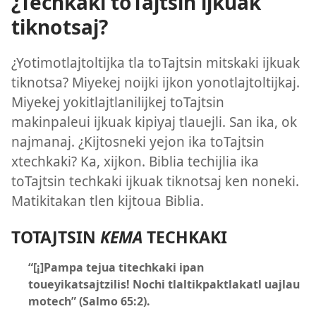
¿Techkaki toTajtsin ijkuak
tiknotsaj?
¿Yotimotlajtoltijka tla toTajtsin mitskaki ijkuak
tiknotsa? Miyekej noijki ijkon yonotlajtoltijkaj.
Miyekej yokitlajtlanilijkej toTajtsin
makinpaleui ijkuak kipiyaj tlauejli. San ika, ok
najmanaj. ¿Kijtosneki yejon ika toTajtsin
xtechkaki? Ka, xijkon. Biblia techijlia ika
toTajtsin techkaki ijkuak tiknotsaj ken noneki.
Matikitakan tlen kijtoua Biblia.
TOTAJTSIN
KEMA
TECHKAKI
“[¡]Pampa tejua titechkaki ipan
toueyikatsajtzilis! Nochi tlaltikpaktlakatl uajlau
motech” (
Salmo 65:2
).