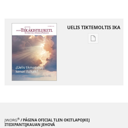
UELIS TIKTEMOLTIS IKA
Kenon
tikintemoltis
amatlajkuiloltin
AMATL
TEKAKISTILIJKET
(TLEN
TOMACHTIAJ)
Noviembre
de 2016 |
¿Uelis
tikmatiskej
kenon
®
JW.ORG
/ PÁGINA OFICIAL TLEN OKITLAPOJKEJ
iluikak?
ITEIXPANTIJKAUAN JEHOVÁ