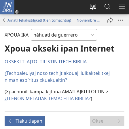
JW.ORG
Iniciar
sesión
Xpatili
Xtejtemo
MA
(abre
tlajtojli
ipan
ME
Amatl Tekakistilijketl (tlen tomachtiaj) | Noviembre de 2016
una
ipan sitio
jw.org
nueva
XPOUA IKA
ventana)
Xpoua okseki ipan Internet
OKSEKI TLAJTOLTILISTIN ITECH BIBLIA
¿Techpaleuiyaj noso techijtlakouaj iluikaktekitkej
niman espíritus xkuakualtin?
(Xpachouili kampa kijtoua AMATLAJKUILOLTIN >
¿TLENON MELAUAK TEMACHTIA BIBLIA?
)
Tlakuitlapan
Okse