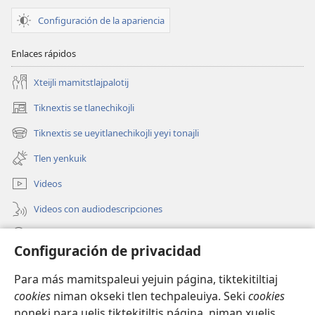
Configuración de la apariencia
Enlaces rápidos
Xteijli mamitstlajpalotij
Tiknextis se tlanechikojli
(abre
una
Tiknextis se ueyitlanechikojli yeyi tonajli
(abre
nueva
una
ventana)
Tlen yenkuik
nueva
ventana)
Videos
Videos con audiodescripciones
Xtejtemo
Configuración de privacidad
Donaciones
(abre
Para más mamitspaleui yejuin página, tiktekitiltiaj
una
cookies
niman okseki tlen techpaleuiya. Seki
cookies
nueva
Biblioteca ipan Internet Watchtower
noneki para uelis tiktekitiltis página, niman xuelis
(abre