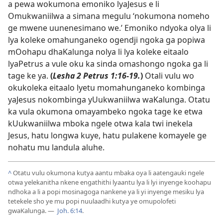
a pewa wokumona emoniko lyaJesus e li
Omukwaniilwa a simana megulu ‘nokumona nomeho
ge mwene uunenesimano we.’ Emoniko ndyoka olya li
lya koleke omahunganeko ogendji ngoka ga popiwa
mOohapu dhaKalunga nolya li lya koleke eitaalo
lyaPetrus a vule oku ka sinda omashongo ngoka ga li
tage ke ya.
(
Lesha
2 Petrus 1:16-19
.
)
Otali vulu wo
okukoleka eitaalo lyetu momahunganeko kombinga
yaJesus nokombinga yUukwaniilwa waKalunga. Otatu
ka vula okumona omayambeko ngoka tage ke etwa
kUukwaniilwa mboka ngele otwa kala twi inekela
Jesus, hatu longwa kuye, hatu pulakene komayele ge
nohatu mu landula aluhe.
^
Otatu vulu okumona kutya aantu mbaka oya li aatengauki ngele
otwa yelekanitha nkene engathithi lyaantu lya li lyi inyenge koohapu
ndhoka a li a popi mosinagoga nankene ya li yi inyenge mesiku lya
tetekele sho ye mu popi nuulaadhi kutya ye omupolofeti
gwaKalunga. —
Joh. 6:14
.