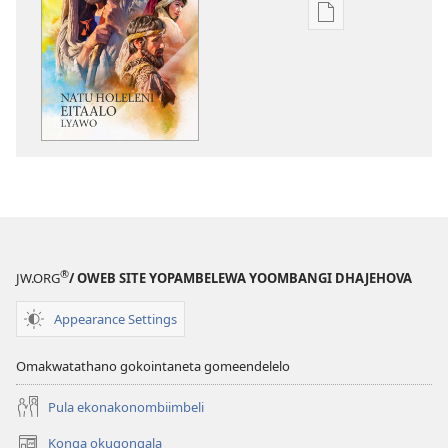
Iileshomwa
yopaelektronika
mbyoka
to
vulu
okutapa
Natu
holeleni
eitaalo
lyawo
®
JW.ORG
/ OWEB SITE YOPAMBELEWA YOOMBANGI DHAJEHOVA
Appearance Settings
Omakwatathano gokointaneta gomeendelelo
Pula ekonakonombiimbeli
Konga okugongala