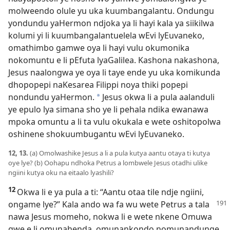
molweendo olule yu uka kuumbangalantu. Ondungu
yondundu yaHermon ndjoka ya li hayi kala ya siikilwa
kolumi yi li kuumbangalantuelela wEvi lyEuvaneko,
omathimbo gamwe oya li hayi vulu okumonika
nokomuntu e li pEfuta lyaGalilea. Kashona nakashona,
Jesus naalongwa ye oya li taye ende yu uka komikunda
dhopopepi naKesarea Filippi noya thiki popepi
nondundu yaHermon.
Jesus okwa li a pula aalanduli
*
ye epulo lya simana sho ye li pehala ndika ewanawa
mpoka omuntu a li ta vulu okukala e wete oshitopolwa
oshinene shokuumbugantu wEvi lyEuvaneko.
12, 13.
(a) Omolwashike Jesus a li a pula kutya aantu otaya ti kutya
oye lye? (b) Oohapu ndhoka Petrus a lombwele Jesus otadhi ulike
ngiini kutya oku na eitaalo lyashili?
12
Okwa li e ya pula a ti: “Aantu otaa tile ndje ngiini,
ongame
lye?” Kala ando wa fa wu wete Petrus a tala
nawa Jesus momeho, nokwa li e wete nkene Omuwa
gwe e li omunahenda, omunankondo nomunandunge.