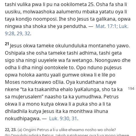
tashi vulika pwa li pu na ookilometa 25. Osha fa sha li
uusiku, molwaashoka aalumentu mbaka yatatu oya li
taya kondjo noomposi. Ihe sho Jesus ta galikana, opwa
ningwa sha shoka she ya pendutha. —
Mat. 17:1;
Luk.
9:28, 29,
32
.
21
Jesus okwa tameke okulunduluka montaneho yawo.
Oshipala she osha tameke tashi adhima, tashi geta
sigo sha ningi uuyelele wa fa wetango. Noonguwo dhe
odha li dha ningi oontokele to. Opo nduno puJesus
opwa holoka aantu yaali gumwe okwa li e lile po
Moses nomukwawo oElia. Oya kundathana naye
nkene “ta ka tsakanitha
ehalo lyaKalunga, sho ta ka
sa muJerusalem” naasho ta ka yumudhwa. Petrus
okwa li a mono kutya okwa li a puka sho a li ta
dhiladhila kutya Jesus ita ka monithwa iihuna
nokudhipagwa. —
Luk. 9:30, 31
.
22, 23.
(a) Ongiini Petrus a li u ulike ehwamo nosho wo ohole?
(b) Ongulohi ndjoka Petrus, Jakob naJohannes oya li ya mono ishewe