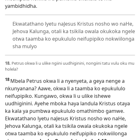
yambidhidha.
Ekwatathano lyetu naJesus Kristus nosho wo naHe,
Jehova Kalunga, otali ka tsikila owala okukoka ngele
otwa taamba ko epukululo neifupipiko nokwiilonga
sha mulyo
18.
Petrus okwa li u ulike ngiini uudhiginini, nongiini tatu vulu oku mu
holela?
18
Mbela Petrus okwa li a nyenyeta, a geya nenge a
nkunyanana? Aawe, okwa li a taamba ko epukululo
neifupipiko. Kungawo, okwa li u ulike ishewe
uudhiginini. Ayehe mboka haya landula Kristus otaya
ka kala ya pumbwa epukululo omathimbo gamwe.
Ekwatathano lyetu naJesus Kristus nosho wo naHe,
Jehova Kalunga, otali ka tsikila owala okukoka ngele
otwa taamba ko epukululo neifupipiko nokwiilonga