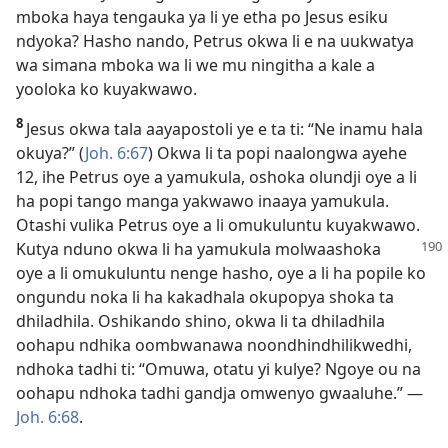
mboka haya tengauka ya li ye etha po Jesus esiku
ndyoka? Hasho nando, Petrus okwa li e na uukwatya
wa simana mboka wa li we mu ningitha a kale a
yooloka ko kuyakwawo.
8
Jesus okwa tala aayapostoli ye e ta ti: “Ne inamu hala
okuya?” (
Joh. 6:67
) Okwa li ta popi naalongwa ayehe
12, ihe Petrus oye a yamukula, oshoka olundji oye a li
ha popi tango manga yakwawo inaaya yamukula.
Otashi vulika Petrus oye a li omukuluntu kuyakwawo.
Kutya nduno okwa li ha yamukula molwaashoka
oye a li omukuluntu nenge hasho, oye a li ha popile ko
ongundu noka li ha kakadhala okupopya shoka ta
dhiladhila. Oshikando shino, okwa li ta dhiladhila
oohapu ndhika oombwanawa noondhindhilikwedhi,
ndhoka tadhi ti: “Omuwa, otatu yi kulye? Ngoye ou na
oohapu ndhoka tadhi gandja omwenyo gwaaluhe.” —
Joh. 6:68
.