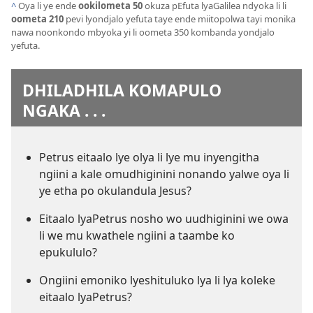
^
Oya li ye ende
ookilometa 50
okuza pEfuta lyaGalilea ndyoka li li
oometa 210
pevi lyondjalo yefuta taye ende miitopolwa tayi monika
nawa noonkondo mbyoka yi li oometa 350 kombanda yondjalo
yefuta.
DHILADHILA KOMAPULO
NGAKA . . .
Petrus eitaalo lye olya li lye mu inyengitha
ngiini a kale omudhiginini nonando yalwe oya li
ye etha po okulandula Jesus?
Eitaalo lyaPetrus nosho wo uudhiginini we owa
li we mu kwathele ngiini a taambe ko
epukululo?
Ongiini emoniko lyeshituluko lya li lya koleke
eitaalo lyaPetrus?