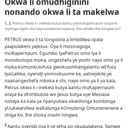
Okwa li omudhiginini
nonando okwa li ta makelwa
1, 2.
Petrus okwa li i inekela kutya aantu yomuKapernaum otaye ki
inyenga ngiini sho taya pulakene kuJesus, ihe oshike sha ningwa po?
PETRUS okwa li ta tongolola a limbililwa iipala
yaapulakeni yaJesus. Oya li mosinagoga
muKapernaum. Egumbo lyaPetrus omo lya li
mondoolopa moka, ongeshefa ye yoohi nayo omo ya li
moka komunkulofuta gwokuumbangalantu wEfuta
lyaGalilea, oyendji yomookuume ke, aatseyikile ye
naanangeshefa mboka e shi, nayo omo ya li ya kala.
Petrus okwa li i inekela kutya aantu muKapernaum
otaya ka dhimbulula wo Jesus kutya oye Mesiasa
notaya ka kala ya nyanyukwa okwiilonga kombinga
yUukwaniilwa waKalunga kOmulongi Omunenenene a
shiga ko. Ihe shoka inashi ningwa.
2
Aantu oyendji oya li ye etha po okupulakena. Yamwe