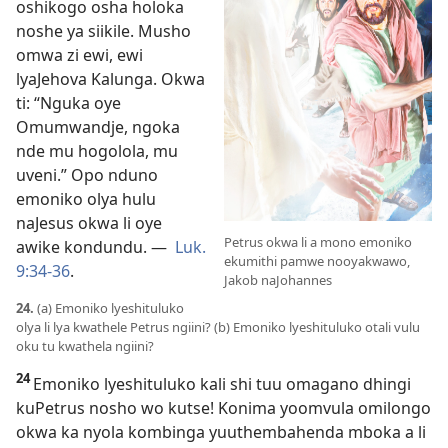
oshikogo osha holoka
noshe ya siikile. Musho
omwa zi ewi, ewi
lyaJehova Kalunga. Okwa
ti: “Nguka oye
Omumwandje, ngoka
nde mu hogolola, mu
uveni.” Opo nduno
emoniko olya hulu
naJesus okwa li oye
Petrus okwa li a mono emoniko
awike kondundu. —
Luk.
ekumithi pamwe nooyakwawo,
9:34-36
.
Jakob naJohannes
24.
(a) Emoniko lyeshituluko
olya li lya kwathele Petrus ngiini? (b) Emoniko lyeshituluko otali vulu
oku tu kwathela ngiini?
24
Emoniko lyeshituluko kali shi tuu omagano dhingi
kuPetrus nosho wo kutse! Konima yoomvula omilongo
okwa ka nyola kombinga yuuthembahenda mboka a li