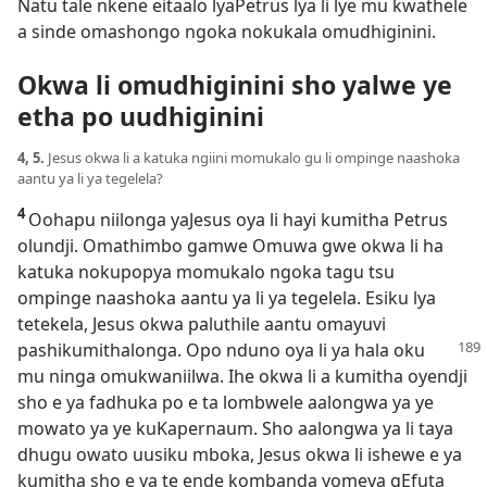
Natu tale nkene eitaalo lyaPetrus lya li lye mu kwathele
a sinde omashongo ngoka nokukala omudhiginini.
Okwa li omudhiginini sho yalwe ye
etha po uudhiginini
4, 5.
Jesus okwa li a katuka ngiini momukalo gu li ompinge naashoka
aantu ya li ya tegelela?
4
Oohapu niilonga yaJesus oya li hayi kumitha Petrus
olundji. Omathimbo gamwe Omuwa gwe okwa li ha
katuka nokupopya momukalo ngoka tagu tsu
ompinge naashoka aantu ya li ya tegelela. Esiku lya
tetekela, Jesus okwa paluthile aantu omayuvi
pashikumithalonga.
Opo nduno oya li ya hala oku
mu ninga omukwaniilwa. Ihe okwa li a kumitha oyendji
sho e ya fadhuka po e ta lombwele aalongwa ya ye
mowato ya ye kuKapernaum. Sho aalongwa ya li taya
dhugu owato uusiku mboka, Jesus okwa li ishewe e ya
kumitha sho e ya te ende kombanda yomeya gEfuta