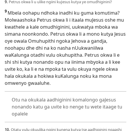
9.
Petrus okwa li u ulike ngiini kuJesus kutya ye omudhiginini?
9
Mbela oohapu ndhoka inadhi ku guma komutima?
Molwaashoka Petrus okwa li i itaala muJesus oshe mu
kwathele a kale omudhiginini, uukwatya mboka wa
simana noonkondo. Petrus okwa li a mono kutya Jesus
oye owala Omuhupithi ngoka Jehova a gandja,
noohapu dhe dhi na ko nasha nUukwaniilwa
waKalunga otadhi vulu okuhupitha. Petrus okwa li e
shi shi kutya nonando opu na iinima mbyoka a li kee
uvite ko, ka li e na mpoka ta vulu okuya ngele okwa
hala okukala a hokiwa kuKalunga noku ka mona
omwenyo gwaaluhe.
Otu na okukala aadhiginini komalongo gaJesus
nonando katu ga uvite ko nenge tu wete itaage tu
opalele
10.
Otatu vulu okuulika ngiini kunena kutya tse aadhiginini ngaashi