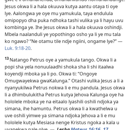
Jesus okwa li a hala okuuva kutya aantu otaya ti oye
lye. Aalongwa ye oye mu yamukula, taya endulula
omipopyo dha puka ndhoka tashi vulika ya li hayu uvu
kombinga ye. Ihe Jesus okwa li a hala okuuva oshindji.
Mbela naalanduli ye yopothingo osho ya li ye mu tala
ko ngawo? “Ne otamu tile ndje ngiini, ongame lye?” —
Luk. 9:18-20
.
13
Natango Petrus oye a yamukula tango. Okwa li a
popi sha yela nonuulaadhi shoka sha li shi itaalwa
koyendji mboka ya li po. Okwa ti: “Ongoye
Omugwayekwa gwaKalunga.” Otashi vulika Jesus a li a
nyanyukilwa Petrus nokwa li e mu pandula. Jesus okwa
li a dhimbulukitha Petrus kutya Jehova Kalunga oye ha
hololele mboka ye na eitaalo lyashili oshili ndjoka ya
simana, ihe hamuntu. Petrus okwa li a kwathelwa u
uve oshili yimwe ya simana ndjoka Jehova a li e mu
hololele kutya Mesiasa nenge Kristus ngoka a kala u
uvanekwa nale olye. —
Lesha
Mateus 16:16, 17
.