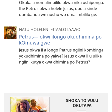
Okukala nomalimbililo okwa nika oshiponga.
Ihe Petrus okwa holele Jesus, opo a sinde
uumbanda we nosho wo omalimbililo ge.
NATU HOLELENI EITAALO LYAWO
Petrus​— okwi ilongo okudhimina po
kOmuwa gwe
Jesus okwa li a longo Petrus ngiini kombinga
yokudhimina po yalwe? Jesus okwa li u ulike
ngiini kutya okwa dhimina po Petrus?
SHOKA TO VULU
OKUTAPA