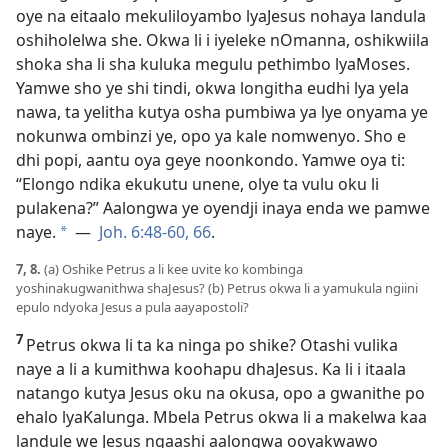
oye na eitaalo mekuliloyambo lyaJesus nohaya landula
oshiholelwa she. Okwa li i iyeleke nOmanna, oshikwiila
shoka sha li sha kuluka megulu pethimbo lyaMoses.
Yamwe sho ye shi tindi, okwa longitha eudhi lya yela
nawa, ta yelitha kutya osha pumbiwa ya lye onyama ye
nokunwa ombinzi ye, opo ya kale nomwenyo. Sho e
dhi popi, aantu oya geye noonkondo. Yamwe oya ti:
“Elongo ndika ekukutu unene, olye ta vulu oku li
pulakena?” Aalongwa ye oyendji inaya enda we pamwe
naye.
—
Joh. 6:48-60,
66
.
*
7, 8.
(a) Oshike Petrus a li kee uvite ko kombinga
yoshinakugwanithwa shaJesus? (b) Petrus okwa li a yamukula ngiini
epulo ndyoka Jesus a pula aayapostoli?
7
Petrus okwa li ta ka ninga po shike? Otashi vulika
naye a li a kumithwa koohapu dhaJesus. Ka li i itaala
natango kutya Jesus oku na okusa, opo a gwanithe po
ehalo lyaKalunga. Mbela Petrus okwa li a makelwa kaa
landule we Jesus ngaashi aalongwa ooyakwawo