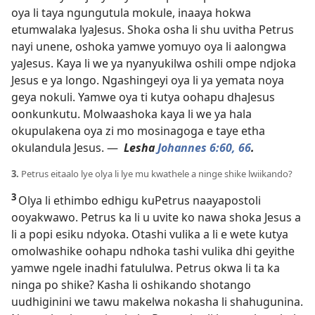
oya li taya ngungutula mokule, inaaya hokwa
etumwalaka lyaJesus. Shoka osha li shu uvitha Petrus
nayi unene, oshoka yamwe yomuyo oya li aalongwa
yaJesus. Kaya li we ya nyanyukilwa oshili ompe ndjoka
Jesus e ya longo. Ngashingeyi oya li ya yemata noya
geya nokuli. Yamwe oya ti kutya oohapu dhaJesus
oonkunkutu. Molwaashoka kaya li we ya hala
okupulakena oya zi mo mosinagoga e taye etha
okulandula Jesus. —
Lesha
Johannes 6:60,
66
.
3.
Petrus eitaalo lye olya li lye mu kwathele a ninge shike lwiikando?
3
Olya li ethimbo edhigu kuPetrus naayapostoli
ooyakwawo. Petrus ka li u uvite ko nawa shoka Jesus a
li a popi esiku ndyoka. Otashi vulika a li e wete kutya
omolwashike oohapu ndhoka tashi vulika dhi geyithe
yamwe ngele inadhi fatululwa. Petrus okwa li ta ka
ninga po shike? Kasha li oshikando shotango
uudhiginini we tawu makelwa nokasha li shahugunina.