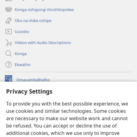
(patulula
epandja
Konga oshigongi shoshitopolwa
(patulula
epe)
epandja
Oku na shike oshipe
epe)
Uuvidio
Videos with Audio Descriptions
Konga
Ekwatho
Omayambidhidho
(patulula
epandja
Privacy Settings
epe)
ONGULUMAMBO KOINTANETA
(patulula
To provide you with the best possible experience, we
epandja
®
use cookies and similar technologies. Some cookies
JW Hub
epe)
(patulula
are necessary to make our website work and cannot
epandja
Opolohalama yo-
JW Library
epe)
be refused. You can accept or decline the use of
additional cookies, which we use only to improve