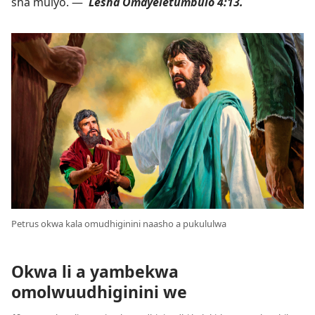
sha mulyo. —
Lesha
Omayeletumbulo 4:13
.
Petrus okwa kala omudhiginini naasho a pukululwa
Okwa li a yambekwa
omolwuudhiginini we