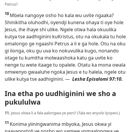
Petrus?
10
Mbela nangoye osho ho kala wu uvite ngaaka?
Shinikitha oluhodhi, oyendji kunena ohaya ti oye hole
Jesus, ihe ihaye shi ulike. Ngele otwa hala okuulika
kutya tse aadhiginini kuKristus, otu na okukala tu hole
omalongo ge ngaashi Petrus a li e ga hole. Otu na oku
gi ilonga, oku gu uva ko nokuvulika kugo, nonando
otage tu kumitha molwaashoka katu ga uvite ko
nenge tu wete itaage tu opalele. Otatu ka mona owala
omwenyo gwaaluhe ngoka Jesus e tu halela, ngele otu
ulike kutya tse aadhiginini. —
Lesha
Episalomi 97:10
.
Ina etha po uudhiginini we sho a
pukululwa
11.
Jesus okwa li a fala aalongwa ye peni? (Tala wo enyolo lyopevi.)
11
Konima yiiningwanima mbyoka, Jesus okwa yi
naayapostoli ye nosho wo yamwe yomaalongwa ye