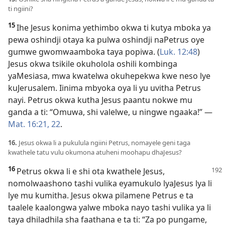
ti ngiini?
15
Ihe Jesus konima yethimbo okwa ti kutya mboka ya
pewa oshindji otaya ka pulwa oshindji naPetrus oye
gumwe gwomwaamboka taya popiwa. (
Luk. 12:48
)
Jesus okwa tsikile okuholola oshili kombinga
yaMesiasa, mwa kwatelwa okuhepekwa kwe neso lye
kuJerusalem. Iinima mbyoka oya li yu uvitha Petrus
nayi. Petrus okwa kutha Jesus paantu nokwe mu
ganda a ti: “Omuwa, shi valelwe, u ningwe ngaaka!” —
Mat. 16:21, 22
.
16.
Jesus okwa li a pukulula ngiini Petrus, nomayele geni taga
kwathele tatu vulu okumona atuheni moohapu dhaJesus?
16
Petrus okwa li e shi ota kwathele Jesus,
nomolwaashono tashi vulika eyamukulo lyaJesus lya li
lye mu kumitha. Jesus okwa pilamene Petrus e ta
taalele kaalongwa yalwe mboka nayo tashi vulika ya li
taya dhiladhila sha faathana e ta ti: “Za po pungame,