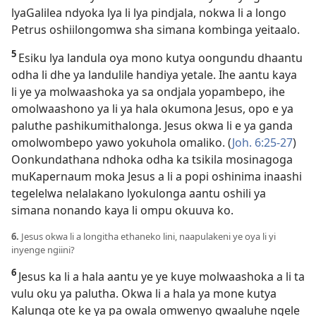
lyaGalilea ndyoka lya li lya pindjala, nokwa li a longo
Petrus oshiilongomwa sha simana kombinga yeitaalo.
5
Esiku lya landula oya mono kutya oongundu dhaantu
odha li dhe ya landulile handiya yetale. Ihe aantu kaya
li ye ya molwaashoka ya sa ondjala yopambepo, ihe
omolwaashono ya li ya hala okumona Jesus, opo e ya
paluthe pashikumithalonga. Jesus okwa li e ya ganda
omolwombepo yawo yokuhola omaliko. (
Joh. 6:25-27
)
Oonkundathana ndhoka odha ka tsikila mosinagoga
muKapernaum moka Jesus a li a popi oshinima inaashi
tegelelwa nelalakano lyokulonga aantu oshili ya
simana nonando kaya li ompu okuuva ko.
6.
Jesus okwa li a longitha ethaneko lini, naapulakeni ye oya li yi
inyenge ngiini?
6
Jesus ka li a hala aantu ye ye kuye molwaashoka a li ta
vulu oku ya palutha. Okwa li a hala ya mone kutya
Kalunga ote ke ya pa owala omwenyo gwaaluhe ngele