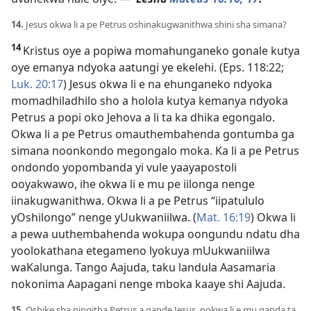
14.
Jesus okwa li a pe Petrus oshinakugwanithwa shini sha simana?
14
Kristus oye a popiwa momahunganeko gonale kutya
oye emanya ndyoka aatungi ye ekelehi. (
Eps. 118:22;
Luk. 20:17
) Jesus okwa li e na ehunganeko ndyoka
momadhiladhilo sho a holola kutya kemanya ndyoka
Petrus a popi oko Jehova a li ta ka dhika egongalo.
Okwa li a pe Petrus omauthembahenda gontumba ga
simana noonkondo megongalo moka. Ka li a pe Petrus
ondondo yopombanda yi vule yaayapostoli
ooyakwawo, ihe okwa li e mu pe iilonga nenge
iinakugwanithwa. Okwa li a pe Petrus “iipatululo
yOshilongo” nenge yUukwaniilwa. (
Mat. 16:19
) Okwa li
a pewa uuthembahenda wokupa oongundu ndatu dha
yoolokathana etegameno lyokuya mUukwaniilwa
waKalunga. Tango Aajuda, taku landula Aasamaria
nokonima Aapagani nenge mboka kaaye shi Aajuda.
15.
Oshike sha ningitha Petrus a gande Jesus, nokwa li e mu ganda ta