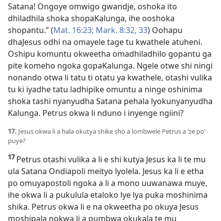
Satana! Ongoye omwigo gwandje, oshoka ito
dhiladhila shoka shopaKalunga, ihe ooshoka
shopantu.” (
Mat. 16:23;
Mark. 8:32, 33
) Oohapu
dhaJesus odhi na omayele tage tu kwathele atuheni.
Oshipu komuntu okweetha omadhiladhilo gopantu ga
pite komeho ngoka gopaKalunga. Ngele otwe shi ningi
nonando otwa li tatu ti otatu ya kwathele, otashi vulika
tu ki iyadhe tatu ladhipike omuntu a ninge oshinima
shoka tashi nyanyudha Satana pehala lyokunyanyudha
Kalunga. Petrus okwa li nduno i inyenge ngiini?
17.
Jesus okwa li a hala okutya shike sho a lombwele Petrus a ‘ze po’
puye?
17
Petrus otashi vulika a li e shi kutya Jesus ka li te mu
ula Satana Ondiapoli meityo lyolela. Jesus ka li e etha
po omuyapostoli ngoka a li a mono uuwanawa muye,
ihe okwa li a pukulula etaloko lye lya puka moshinima
shika. Petrus okwa li e na okweetha po okuya Jesus
moshipala nokwa li a pumbwa okukala te mu