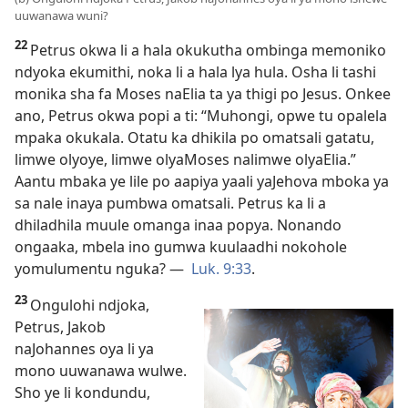
uuwanawa wuni?
22
Petrus okwa li a hala okukutha ombinga memoniko
ndyoka ekumithi, noka li a hala lya hula. Osha li tashi
monika sha fa Moses naElia ta ya thigi po Jesus. Onkee
ano, Petrus okwa popi a ti: “Muhongi, opwe tu opalela
mpaka okukala. Otatu ka dhikila po omatsali gatatu,
limwe olyoye, limwe olyaMoses nalimwe olyaElia.”
Aantu mbaka ye lile po aapiya yaali yaJehova mboka ya
sa nale inaya pumbwa omatsali. Petrus ka li a
dhiladhila muule omanga inaa popya. Nonando
ongaaka, mbela ino gumwa kuulaadhi nokohole
yomulumentu nguka? —
Luk. 9:33
.
23
Ongulohi ndjoka,
Petrus, Jakob
naJohannes oya li ya
mono uuwanawa wulwe.
Sho ye li kondundu,