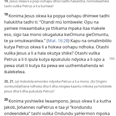
19.
Jesus okwa li a popi oohapu dhini tadhi halukitha, nomolwashike
tashi vulika Petrus a li a kumwa?
19
Konima Jesus okwa ka popya oohapu dhimwe tadhi
halukitha tadhi ti: “Otandi mú lombwele: Opu na
yamwe mwaambaka ya thikama mpaka itaa makele
eso, sigo taa mono okugaluka kwOmuna gwOmuntu,
te ya omukwaniilwa.” (
Mat. 16:28
) Kapu na omalimbililo
kutya Petrus okwa li a hokwa oohapu ndhoka. Otashi
vulika Jesus a li a hala okutya shike? Otashi vulika
Petrus a li ti ipula kutya epukululo
ndyoka a li opo a
pewa otali ti kutya ita pewa we uuthembahenda wi
ikalekelwa.
20, 21.
(a) Hokolola emoniko ndyoka Petrus a li a mono. (b) Ongiini
oonkundathana ndhoka dha li dha ningwa kaantu mboka ya holokele
Jesus dha li dha pukulula Petrus?
20
Konima yoshiwike lwaampono, Jesus okwa li a kutha
Jakob, Johannes naPetrus e taa yi “kondundu
ondeendeka” tashi vulika Ondundu yaHermon mpoka