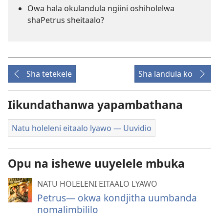
Owa hala okulandula ngiini oshiholelwa
shaPetrus sheitaalo?
Sha tetekele
Sha landula ko
Iikundathanwa yapambathana
Natu holeleni eitaalo lyawo — Uuvidio
Opu na ishewe uuyelele mbuka
NATU HOLELENI EITAALO LYAWO
Petrus​— okwa kondjitha uumbanda
nomalimbililo