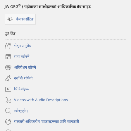
®
JW.ORG
/ यहोवाका साक्षीहरूको आधिकारिक वेब साइट
पेजको सेटिङ
द्रुत लिङ्क
भेट्‌न अनुरोध
सभा खोज्ने
(ब्राउजरको
अर्को
अधिवेशन खोज्ने
(ब्राउजरको
ट्याबमा
अर्को
नयाँ
नयाँ के थपियो
ट्याबमा
पृष्ठ
नयाँ
खुल्नेछ)
भिडियोहरू
पृष्ठ
खुल्नेछ)
Videos with Audio Descriptions
खोज्नुहोस्‌
सरकारी अधिकारी र पत्रकारहरूका लागि जानकारी