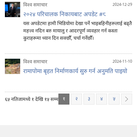
विश्‍व समाचार
2024-12-29
२०२४ परिचालक निकायबाट अपडेट #८
यस अपडेटमा हामी भिडियोमा देखा पर्ने भाइबहिनीहरूलाई बढ्‌तै
महत्त्व नदिन बरु मायालु र आदरपूर्ण व्यवहार गर्न कस्ता
कुराहरूमा ध्यान दिन सक्छौँ, चर्चा गर्नेछौँ।
विश्‍व समाचार
2024-11-10
रामापोमा बृहत निर्माणकार्य सुरु गर्न अनुमति पाइयो
१
२
३
४
५
६५ नतिजामध्ये १ देखि १५ सम्म
अर्को