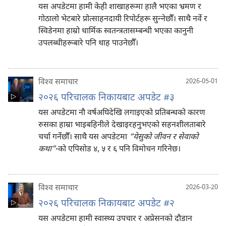
यस अपडेटमा हामी केही शाखाहरूमा हालै भएका भ्रमण र
गोठालो भेटबारे प्रोत्साहनदायी रिपोर्टहरू सुन्‍नेछौँ। साथै नर्वे र
स्विडेनमा हाम्रो धार्मिक स्वतन्त्रतासम्बन्धी भएका कानुनी
उपलब्धीहरूबारे पनि थाह पाउनेछौँ।
विश्‍व समाचार
2026-05-01
२०२६ परिचालक निकायबाट अपडेट #३
यस अपडेटमा नौ वर्षअघिदेखि लगाइएको प्रतिबन्धको कारण
रुसका हाम्रा भाइबहिनीले देखाइरहनुभएको सहनशीलताबारे
चर्चा गर्नेछौँ। साथै यस अपडेटमा
“येसुको जीवन र सेवाको
कथा”
-को एपिसोड ४, ५ र ६ पनि विमोचन गरिनेछ।
विश्‍व समाचार
2026-03-20
२०२६ परिचालक निकायबाट अपडेट #२
यस अपडेटमा हामी स्वास्थ्य उपचार र अप्रेसनको दौडान