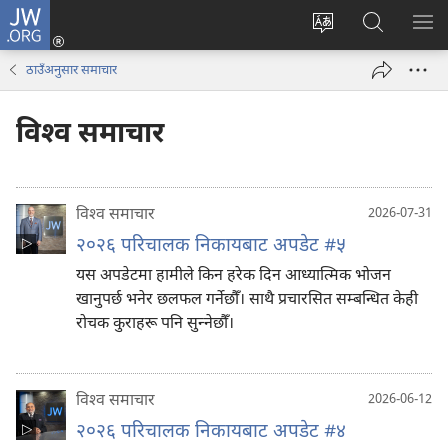
JW.ORG
प्रवेश
(ब्राउजरको
वेब
JW.ORG
मेनु
अर्को
साइटको
मा
देखा
ठाउँअनुसार समाचार
ट्याबमा
भाषा
खोज्नुहोस्‌
नयाँ
परिवर्तन
विश्‍व समाचार
पृष्ठ
गर्ने
खुल्नेछ)
विश्‍व समाचार
2026-07-31
२०२६ परिचालक निकायबाट अपडेट #५
यस अपडेटमा हामीले किन हरेक दिन आध्यात्मिक भोजन
खानुपर्छ भनेर छलफल गर्नेछौँ। साथै प्रचारसित सम्बन्धित केही
रोचक कुराहरू पनि सुन्‍नेछौँ।
विश्‍व समाचार
2026-06-12
२०२६ परिचालक निकायबाट अपडेट #४