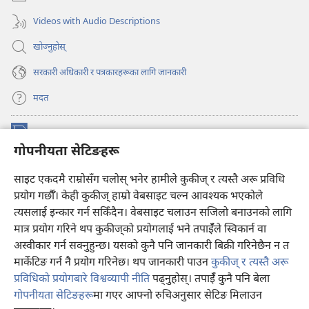
पृष्ठ
खुल्नेछ)
Videos with Audio Descriptions
खोज्नुहोस्‌
सरकारी अधिकारी र पत्रकारहरूका लागि जानकारी
मदत
अनुदान
(ब्राउजरको
गोपनीयता सेटिङहरू
अर्को
ट्याबमा
प्रहरीधरहरा अनलाइन लाइब्रेरी
नयाँ
(ब्राउजरको
साइट एकदमै राम्रोसँग चलोस् भनेर हामीले कुकीज् र त्यस्तै अरू प्रविधि
पृष्ठ
अर्को
प्रयोग गर्छौँ। केही कुकीज्‌ हाम्रो वेबसाइट चल्न आवश्यक भएकोले
®
JW Hub
खुल्नेछ)
ट्याबमा
(ब्राउजरको
त्यसलाई इन्कार गर्न सकिँदैन। वेबसाइट चलाउन सजिलो बनाउनको लागि
नयाँ
अर्को
मात्र प्रयोग गरिने थप कुकीज्‌को प्रयोगलाई भने तपाईँले स्विकार्न वा
पृष्ठ
JW लाइब्रेरी
एप
ट्याबमा
खुल्नेछ)
अस्वीकार गर्न सक्नुहुन्छ। यसको कुनै पनि जानकारी बिक्री गरिनेछैन न त
नयाँ
मार्केटिङ गर्न नै प्रयोग गरिनेछ। थप जानकारी पाउन
कुकीज् र त्यस्तै अरू
पृष्ठ
खुल्नेछ)
प्रविधिको प्रयोगबारे विश्वव्यापी नीति
पढ्नुहोस्। तपाईँ कुनै पनि बेला
गोपनीयता सेटिङहरू
मा गएर आफ्नो रुचिअनुसार सेटिङ मिलाउन
Copyright
© 2026 Watch Tower Bible and Tract Society of Pennsylvania.