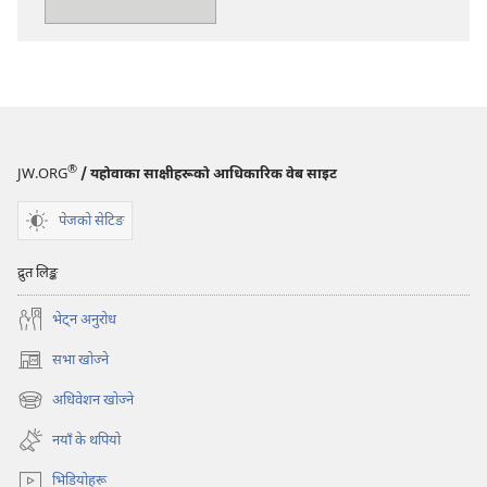
‘हर्षोल्लासका
साथ
गीत
गाऔँ’
®
JW.ORG
/ यहोवाका साक्षीहरूको आधिकारिक वेब साइट
पेजको सेटिङ
द्रुत लिङ्क
भेट्‌न अनुरोध
सभा खोज्ने
(ब्राउजरको
अर्को
अधिवेशन खोज्ने
(ब्राउजरको
ट्याबमा
अर्को
नयाँ
नयाँ के थपियो
ट्याबमा
पृष्ठ
नयाँ
खुल्नेछ)
भिडियोहरू