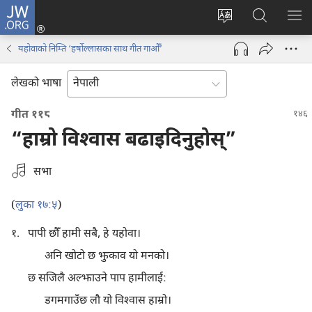
JW.ORG
प्रवेश
(ब्राउजरको
वेब
JW.ORG
मेनु
अर्को
साइटको
मा
देखा
यहोवाको निम्ति ‘हर्षोल्लासका साथ गीत गाऔँ’
ट्याबमा
भाषा
खोज्नुहोस्‌
नयाँ
परिवर्तन
लेखको भाषा
पृष्ठ
गर्ने
खुल्नेछ)
गीत ११८
“हाम्रो विश्‍वास बढाइदिनुहोस्‌”
एउटा
सभा
अडियो
रेकर्डिङ
(
)
लुका १७:५
रोज्नुहोस्
१.
पापी छौँ हामी सबै, हे यहोवा।
अनि खोटो छ झुकाव यो मनको।
छ सजिलै अल्झाउने पाप हामीलाई:
डगमगाउँछ लौ यो विश्‍वास हाम्रो।