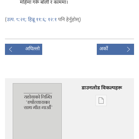
महिमा गरूँ बोली र काममा।
(
उत्प. ८:२१;
हिब्रू ११:६;
१२:१
पनि हेर्नुहोस्‌)
अघिल्लो
अर्को
डाउनलोड विकल्पहरू
प्रकाशन
डाउनलोडका
विकल्प
यहोवाको
निम्ति