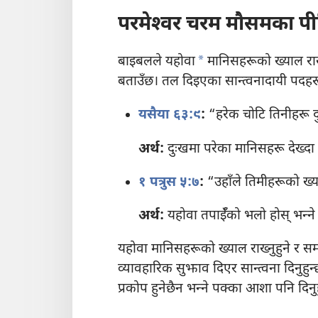
परमेश्‍वर चरम मौसमका पीड
a
बाइबलले यहोवा
मानिसहरूको ख्याल राख्न
बताउँछ। तल दिइएका सान्त्वनादायी पदहरू व
यसैया ६३:९
:
“हरेक चोटि तिनीहरू दुः
अर्थ:
दुःखमा परेका मानिसहरू देख्दा 
१ पत्रुस ५:७
:
“उहाँले तिमीहरूको ख्या
अर्थ:
यहोवा तपाईँको भलो होस्‌ भन्‍ने 
यहोवा मानिसहरूको ख्याल राख्नुहुने र सम
व्यावहारिक सुझाव दिएर सान्त्वना दिनुह
प्रकोप हुनेछैन भन्‍ने पक्का आशा पनि दिन