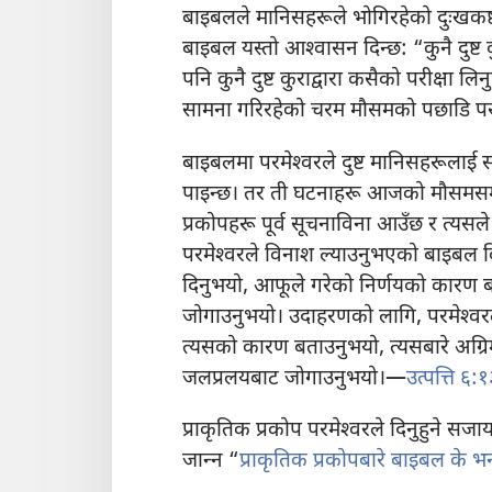
बाइबलले मानिसहरूले भोगिरहेको दुःखकष्टको
बाइबल यस्तो आश्‍वासन दिन्छ: “कुनै दुष्ट क
पनि कुनै दुष्ट कुराद्वारा कसैको परीक्षा लिनुह
सामना गरिरहेको चरम मौसमको पछाडि परमे
बाइबलमा परमेश्‍वरले दुष्ट मानिसहरूलाई 
पाइन्छ। तर ती घटनाहरू आजको मौसमसम्ब
प्रकोपहरू पूर्व सूचनाविना आउँछ र त्य
परमेश्‍वरले विनाश ल्याउनुभएको बाइबल विव
दिनुभयो, आफूले गरेको निर्णयको कारण 
जोगाउनुभयो। उदाहरणको लागि, परमेश्‍वरले
त्यसको कारण बताउनुभयो, त्यसबारे अग्र
जलप्रलयबाट जोगाउनुभयो।—
उत्पत्ति ६:१
प्राकृतिक प्रकोप परमेश्‍वरले दिनुहुने सज
जान्‍न “
प्राकृतिक प्रकोपबारे बाइबल के भ