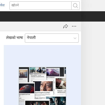
्रवेश
ब्राउजरको
खोज्ने
र्को
्याबमा
याँ
ष्ठ
ुल्नेछ)
लेखको भाषा