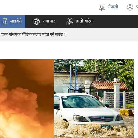
नेपाली
प
भाषा
(
रोज्ने
अ
लाइब्रेरी
समाचार
हाम्रो बारेमा
ट
न
े चरम मौसमका पीडितहरूलाई मदत गर्न सक्छ?
पृ
ख