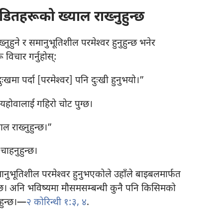
ितहरूको ख्याल राख्नुहुन्छ
ुहुने र समानुभूतिशील परमेश्‍वर हुनुहुन्छ भनेर
िचार गर्नुहोस्‌:
खमा पर्दा [परमेश्‍वर] पनि दुःखी हुनुभयो।”
यहोवालाई गहिरो चोट पुग्छ।
ल राख्नुहुन्छ।”
चाहनुहुन्छ।
ानुभूतिशील परमेश्‍वर हुनुभएकोले उहाँले बाइबलमार्फत
ुन्छ। अनि भविष्यमा मौसमसम्बन्धी कुनै पनि किसिमको
ुहुन्छ।—
२ कोरिन्थी १:३, ४
.