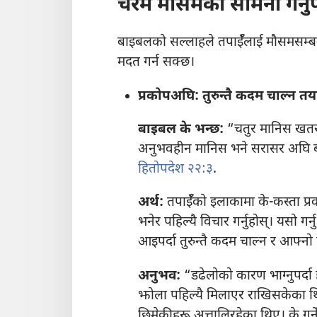
चरम मौसमको सामना गर्नुपर
बाइबलको सल्लाहले तपाईँलाई मौसमसम्बन्
मदत गर्न सक्छ।
प्रकोपअघि: तुरुन्तै कदम चाल्न तयार
बाइबल के भन्छ:
“चतुर मानिस खतर
अनुभवहीन मानिस भने सरासर अघि ब
हितोपदेश २२:३
.
अर्थ:
तपाईँको इलाकामा के-कस्ता प्
भनेर पहिल्यै विचार गर्नुहोस्‌। यसो गर्
आइपर्दा तुरुन्तै कदम चाल्न र आफ्न
अनुभव:
“डढेलोको कारण भाग्नुपर्द
झोला पहिल्यै मिलाएर राखिसकेका थि
छिमेकीहरू अत्तालिरहेका थिए। के गर्न