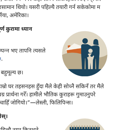
सामान थियो। यसरी पहिल्यै तयारी गर्न सकेकोमा म
निया, अमेरिका।
र्ण कुरामा ध्यान
पन्‍न भए तापनि त्यसले
५
.
बहुमूल्य छ।
्रो घर तहसनहस हुँदा मैले केही सोच्नै सकिनँ तर मैले
ग्र प्रार्थना गरेँ। हामीले भौतिक कुराहरू गुमाउनुपरे
ानचाहिँ जोगियो।”—लेस्ली, फिलिपिन्स।
स्‌।