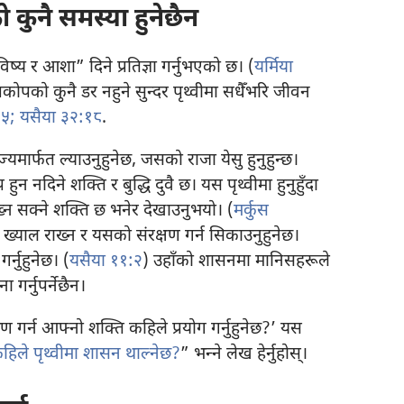
ुनै समस्या हुनेछैन
य र आशा” दिने प्रतिज्ञा गर्नुभएको छ। (
यर्मिया
रकोपको कुनै डर नहुने सुन्दर पृथ्वीमा सधैँभरि जीवन
५;
यसैया ३२:१८
.
ाज्यमार्फत ल्याउनुहुनेछ, जसको राजा येसु हुनुहुन्छ।
ुन नदिने शक्‍ति र बुद्धि दुवै छ। यस पृथ्वीमा हुनुहुँदा
न सक्ने शक्‍ति छ भनेर देखाउनुभयो। (
मर्कुस
 ख्याल राख्न र यसको संरक्षण गर्न सिकाउनुहुनेछ।
र्नुहुनेछ। (
यसैया ११:२
) उहाँको शासनमा मानिसहरूले
गर्नुपर्नेछैन।
रण गर्न आफ्नो शक्‍ति कहिले प्रयोग गर्नुहुनेछ?’ यस
कहिले पृथ्वीमा शासन थाल्नेछ?
” भन्‍ने लेख हेर्नुहोस्‌।