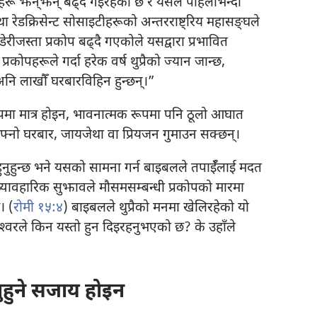
ोपहरू झन्‌झन्‌ बढ्‌दै गइरहेको छ र यसले पहिलाभन्दा
था रेडक्रिसेन्ट सोसाइटीहरूको अन्तरराष्ट्रिय महासङ्‌घले
ेरीजस्ता प्रकोप बढ्‌दै गएकोले यसद्वारा प्रभावित
्रकोपहरूले गर्दा हरेक वर्ष थुप्रैको ज्यान जान्छ,
ि लाखौँ घरबारविहिन हुन्छन्‌।”
ूपमा मात्र होइन, भावनात्मक रूपमा पनि ठूलो आघात
आफ्नो घरबार, जायजेथा वा प्रियजन गुमाउन सक्छन्‌।
हुनुहुन्छ भने यसको सामना गर्न बाइबलले तपाईँलाई मदत
व्यावहारिक सुझावले मौसमसम्बन्धी प्रकोपको मारमा
। (
रोमी १५:४
) बाइबलले थुप्रैको मनमा खेलिरहेको यो
रमेश्‍वरले किन यस्तो हुन दिइरहनुभएको छ? के उहाँले
ुहुने सजाय होइन