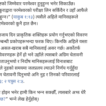
 जिम्मेवार परमेश्‍वर हुनुहुन्‍न भनेर सिकाउँछ।
ुराद्वारा परमेश्‍वरको परीक्षा लिन सकिँदैन र उहाँ आफैले
ुन्‍न।” (
याकुब १:१३
) त्यसैले अहिले मानिसहरूले
श्‍वरको कुनै हात छैन।
सजाय दिन प्राकृतिक शक्‍तिहरू प्रयोग गर्नुभएको विवरण
न्धी प्रकोपहरूभन्दा फरक थिए। किनकि अहिले यस्ता
सले असल-खराब सबै मानिसलाई असर गर्छ। अर्कोतर्फ
रणहरू हेर्ने हो भने उहाँले त्यसबारे अग्रिम चेतावनी
बताउनुभयो र निर्दोष मानिसहरूलाई विनाशबाट
 नुहको समयमा जलप्रलय ल्याउने निर्णय गर्नुहुँदा
िम चेतावनी दिनुभयो अनि नुह र तिनको परिवारलाई
३;
२ पत्रुस २:५
.
ाय होइन भनेर हामी किन भन्‍न सक्छौँ, त्यसबारे अझ धेरै
न्छ?
” भन्‍ने लेख हेर्नुहोस्‌।