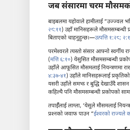
जब संसारमा चरम मौसमको क
बाइबलमा यहोवाले हामीलाई “उज्ज्वल भविष्
२९:११
) उहाँ मानिसहरूले मौसमसम्बन्धी प्
बिताएको चाहनुहुन्छ।—
उत्पत्ति १:२८;
२:१
परमेश्‍वरले त्यस्तो संसार आफ्नो स्वर्गीय र
(
मत्ति ६:१०
) येसुसित मौसमसम्बन्धी प्रकोप ह
उहाँले आफूसित मौसमलाई नियन्त्रणमा राख्
४:३७-४१
) उहाँले मानिसहरूलाई प्रकृतिको
यसरी उहाँले समझ र बुद्धि देखाउँदै शासन ग
कहिल्यै पनि मौसमसम्बन्धी प्रकोपको सामना 
तपाईँलाई लाग्ला, ‘येसुले मौसमलाई नियन्त्
प्रश्‍नको जवाफ पाउन “
ईश्‍वरको राज्यले 