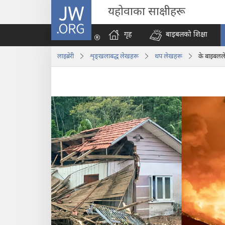
JW.ORG
यहोवाका साक्षीहरू
गृह
बाइबलको शिक्षा
लाइब्रेरी
शृङ्‌खलाबद्ध लेखहरू
थप लेखहरू
के बाइबलल