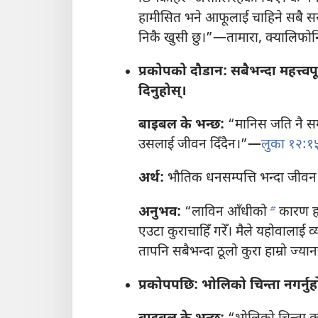
हामीसित भने आफूलाई चाहिने सबै सर
निकै खुसी छु।”—तामारा, क्यालिफोर्
प्रकोपको दौडान: सबैभन्दा महत्त्वपू
दिनुहोस्‌।
बाइबल के भन्छ:
“मानिस जति नै सम्
उसलाई जीवन दिँदैन।”—
लुका १२:१
अर्थ:
भौतिक धनसम्पत्ति भन्दा जीवन 
b
अनुभव:
“लाविन आँधीको
कारण हाम
एउटा कुराचाहिँ गरेँ। मैले यहोवालाई व्य
तापनि सबैभन्दा ठूलो कुरा हाम्रो ज्य
प्रकोपपछि: भोलिको चिन्ता नगर्नुहो