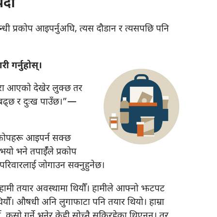
्दा
धी प्रकोप आइपर्नुअघि, त्यस दौडान र त्यसपछि पनि
ी गर्नुहोस्‌।
ा आएको देखेर लुक्छ तर
ढ्‌छ र दुःख पाउँछ।”—
रकोपहरू आइपर्न सक्छ
नुभयो भने तपाईँले प्रकोप
ो परिवारलाई जोगाउन सक्नुहुनेछ।
ा हामी तयार अवस्थामा थियौँ। हामीले आफ्नो झटपट
यौँ। औषधी अनि लुगाफाटा पनि तयार थियो। हाम्रा
े, कसो गर्ने भनेर केही सोच्नै सकिरहेका थिएनन्‌। तर