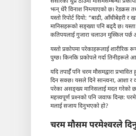
संसारका थुप्रै ठाउँमा मौसमसम्बन्धी प्रक
झन्‌ धेरै विनाश निम्त्याएको छ। रेडक्रस त
यस्तो रिपोर्ट दियो: “बाढी, आँधीबेहरी र खड
मानिसहरूको सङ्‌ख्या पनि बढ्‌दै छ। यस्ता प
कतिपयलाई गुजारा चलाउन मुस्किल पर्छ अन
यस्तो प्रकोपमा परेकाहरूलाई शारीरिक र
पुग्छ। किनकि प्रकोपले गर्दा तिनीहरूले 
यदि तपाईँ पनि चरम मौसमद्वारा प्रभावित 
दिन सक्छ। यसले दिने सान्त्वना, आशा र 
परेका असङ्‌ख्य मानिसलाई मदत गरेको छ
महत्त्वपूर्ण प्रश्‍नको पनि जवाफ दिन्छ: प
मलाई सजाय दिनुभएको हो?
चरम मौसम परमेश्‍वरले दिन