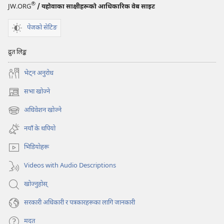
®
JW.ORG
/ यहोवाका साक्षीहरूको आधिकारिक वेब साइट
पेजको सेटिङ
द्रुत लिङ्क
भेट्‌न अनुरोध
सभा खोज्ने
(ब्राउजरको
अर्को
अधिवेशन खोज्ने
(ब्राउजरको
ट्याबमा
अर्को
नयाँ
नयाँ के थपियो
ट्याबमा
पृष्ठ
नयाँ
खुल्नेछ)
भिडियोहरू
पृष्ठ
खुल्नेछ)
Videos with Audio Descriptions
खोज्नुहोस्‌
सरकारी अधिकारी र पत्रकारहरूका लागि जानकारी
मदत