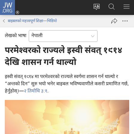
JW.ORG
प्रवेश
(ब्राउजरको
वेब
JW.ORG
मेनु
अर्को
साइटको
मा
देखा
बाइबलको महत्त्वपूर्ण शिक्षा—भिडियो
ट्याबमा
भाषा
खोज्नुहोस्‌
नयाँ
परिवर्तन
लेखको भाषा
पृष्ठ
गर्ने
खुल्नेछ)
परमेश्‍वरको राज्यले इस्वी संवत्‌ १९१४
देखि शासन गर्न थाल्यो
इस्वी संवत्‌ १९१४ मा परमेश्‍वरको राज्यले स्वर्गमा शासन गर्न थाल्यो र
“अन्तको दिन” सुरु भयो भनेर बाइबल भविष्यवाणीले कसरी प्रमाणित गर्छ,
हेर्नुहोस्‌।—
२ तिमोथि ३:१
.