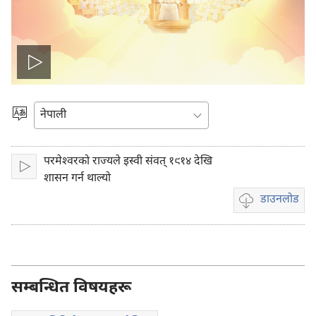
भिडियो
प्ले
भाषा
रोज्ने
गर्ने
परमेश्‍वरको राज्यले इस्वी संवत्‌ १९१४ देखि
प्ले
शासन गर्न थाल्यो
गर्नुहोस्
डाउनलोड
भिडियो
डाउनलोडका
विकल्पहरू
सम्बन्धित विषयहरू