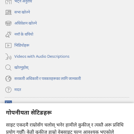
भेट्‌न अनुरोध
सभा खोज्ने
(ब्राउजरको
अर्को
अधिवेशन खोज्ने
(ब्राउजरको
ट्याबमा
अर्को
नयाँ
नयाँ के थपियो
ट्याबमा
पृष्ठ
नयाँ
खुल्नेछ)
भिडियोहरू
पृष्ठ
खुल्नेछ)
Videos with Audio Descriptions
खोज्नुहोस्‌
सरकारी अधिकारी र पत्रकारहरूका लागि जानकारी
मदत
अनुदान
(ब्राउजरको
गोपनीयता सेटिङहरू
अर्को
ट्याबमा
प्रहरीधरहरा अनलाइन लाइब्रेरी
नयाँ
(ब्राउजरको
साइट एकदमै राम्रोसँग चलोस् भनेर हामीले कुकीज् र त्यस्तै अरू प्रविधि
पृष्ठ
अर्को
प्रयोग गर्छौँ। केही कुकीज्‌ हाम्रो वेबसाइट चल्न आवश्यक भएकोले