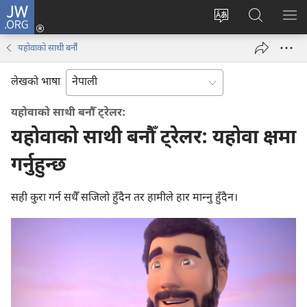
JW.ORG
प्रवेश
(ब्राउजरको
वेब
JW.ORG
मेनु
अर्को
साइटको
मा
देखा
यहोवाको साथी बनौँ
ट्याबमा
भाषा
खोज्नुहोस्‌
नयाँ
परिवर्तन
लेखको भाषा
पृष्ठ
गर्ने
खुल्नेछ)
यहोवाको साथी बनौँ ट्रेलर:
यहोवाको साथी बनौँ ट्रेलर: यहोवा क्षमा
गर्नुहुन्छ
सही कुरा गर्न सधैँ सजिलो हुँदैन तर हामीले हार मान्‍नु हुँदैन।