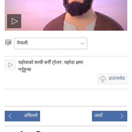
भिडियो
प्ले
भाषा
रोज्ने
गर्ने
यहोवाको साथी बनौँ ट्रेलर: यहोवा क्षमा
प्ले
गर्नुहुन्छ
गर्नुहोस्
डाउनलोड
भिडियो
डाउनलोडका
विकल्पहरू
अघिल्लो
अर्को