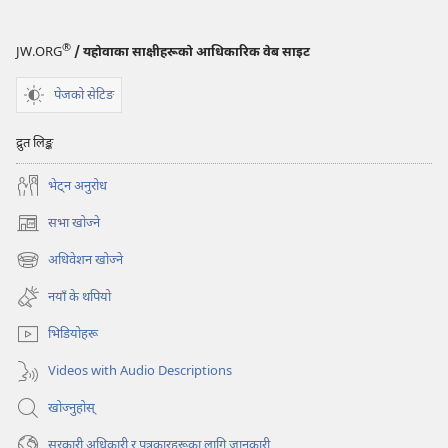
®
JW.ORG
/ यहोवाका साक्षीहरूको आधिकारिक वेब साइट
पेजको सेटिङ
द्रुत लिङ्क
भेट्‌न अनुरोध
सभा खोज्ने
(ब्राउजरको
अर्को
अधिवेशन खोज्ने
(ब्राउजरको
ट्याबमा
अर्को
नयाँ
नयाँ के थपियो
ट्याबमा
पृष्ठ
नयाँ
खुल्नेछ)
भिडियोहरू
पृष्ठ
खुल्नेछ)
Videos with Audio Descriptions
खोज्नुहोस्‌
सरकारी अधिकारी र पत्रकारहरूका लागि जानकारी