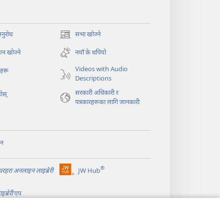
अनुरोध
सभा खोज्ने
(ब्राउजरको
अर्को
न खोज्ने
नयाँ के थपियो
ट्याबमा
नयाँ
Videos with Audio
ोहरू
पृष्ठ
Descriptions
खुल्नेछ)
सरकारी अधिकारी र
ोस्‌
पत्रकारहरूका लागि जानकारी
ान
®
ीधरहरा अनलाइन लाइब्रेरी
JW Hub
(ब्राउजरको
अर्को
ब्रेरी
एप
ट्याबमा
नयाँ
पृष्ठ