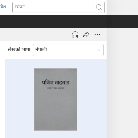
्रवेश
ब्राउजरको
खोज्ने
र्को
्याबमा
याँ
ष्ठ
ुल्नेछ)
लेखको भाषा