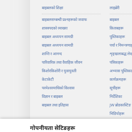
बाइबलको शिक्षा
लाइब्रेरी
बाइबलसम्बन्धी प्रश्‍नहरूको जवाफ
बाइबल
शास्त्रपदको व्याख्या
किताबहरू
बाइबल अध्ययन सामग्री
पुस्तिकाहरू
बाइबल अध्ययन सामग्री
पर्चा र निमन्त्रणा
शान्ति र आनन्द
शृङ्‌खलाबद्ध ल
पारिवारिक तथा वैवाहिक जीवन
पत्रिकाहरू
किशोरकिशोरी र युवायुवती
अभ्यास पुस्तिका
केटाकेटी
कार्यक्रमहरू
परमेश्‍वरमाथिको विश्‍वास
सूचीहरू
विज्ञान र बाइबल
निर्देशिका
बाइबल तथा इतिहास
JW ब्रोडकास्टिङ
भिडियोहरू
सङ्‌गीत
गोपनीयता सेटिङहरू
बाइबलआधारित श