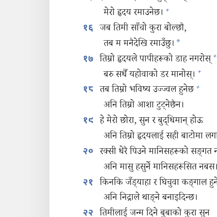
+
मेरो हृदय रमाउनेछ।
जब तिमी साँचो कुरा बोल्छौ,
१६
तब म मनैदेखि रमाउँछु।
*
+
तिम्रो हृदयले पापीहरूको डाह नगरोस्‌
१७
+
बरु सधैँ यहोवाको डर मानोस्‌।
+
तब तिम्रो भविष्य उज्ज्वल हुनेछ
१८
अनि तिम्रो आशा टुट्‌नेछैन।
हे मेरो छोरा, सुन र बुद्धिमान्‌ होऊ
१९
अनि तिम्रो हृदयलाई सही बाटोमा ल
रक्सी धेरै पिउने मानिसहरूको सङ्‌गत 
२०
अनि मासु हसुर्ने मानिसहरूसित नबस
किनकि जँड्‌याहा र घिचुवा कङ्‌गाल हु
२१
अनि निद्राले थाङ्‌ने बनाइदिन्छ।
तिमीलाई जन्म दिने बुबाको कुरा सुन
२२