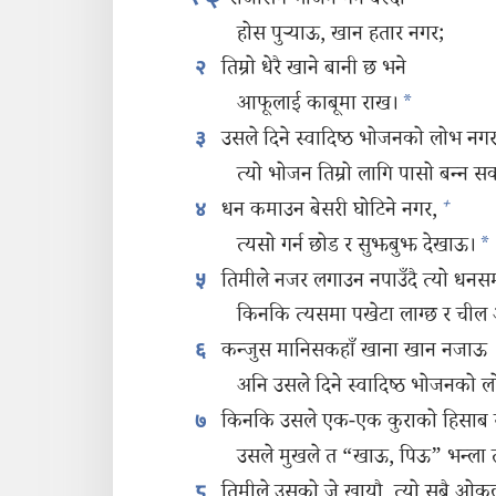
राजासँग भोजन गर्न बस्दा
होस पुऱ्‍याऊ, खान हतार नगर;
तिम्रो धेरै खाने बानी छ भने
२
आफूलाई काबूमा राख।
*
उसले दिने स्वादिष्ठ भोजनको लोभ नगर
३
त्यो भोजन तिम्रो लागि पासो बन्‍न स
+
धन कमाउन बेसरी घोटिने नगर,
४
त्यसो गर्न छोड र सुझबुझ देखाऊ।
*
तिमीले नजर लगाउन नपाउँदै त्यो धनसम्प
५
किनकि त्यसमा पखेटा लाग्छ र चील आ
कन्जुस मानिसकहाँ खाना खान नजाऊ
६
अनि उसले दिने स्वादिष्ठ भोजनको 
किनकि उसले एक-एक कुराको हिसाब र
७
उसले मुखले त “खाऊ, पिऊ” भन्ला तर
तिमीले उसको जे खायौ, त्यो सबै ओकल
८