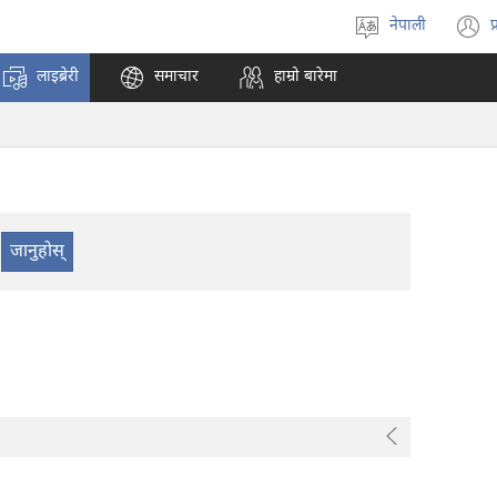
नेपाली
प
भाषा
(
रोज्ने
अ
लाइब्रेरी
समाचार
हाम्रो बारेमा
ट
न
पृ
ख