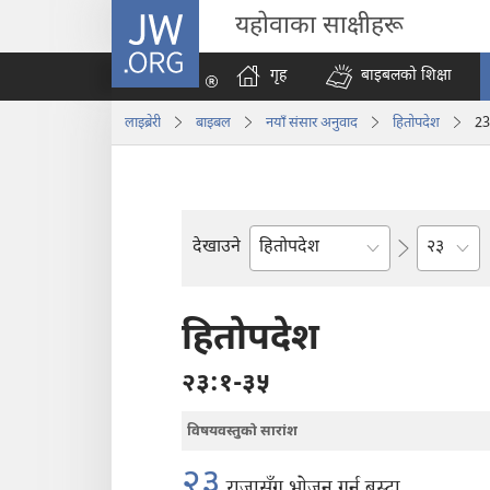
JW.ORG
यहोवाका साक्षीहरू
गृह
बाइबलको शिक्षा
लाइब्रेरी
बाइबल
नयाँ संसार अनुवाद
हितोपदेश
23
अध्याय
देखाउने
बाइबलको
किताब
हितोपदेश
२३:१-३५
विषयवस्तुको सारांश
२३