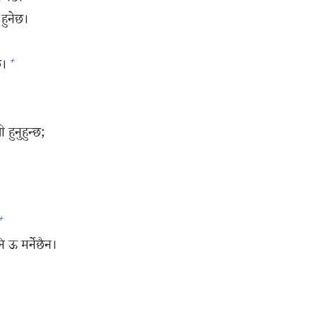
हुनेछ।
+
छ।
हुनुहुन्छ;
+
 ऊ मर्नेछैन।