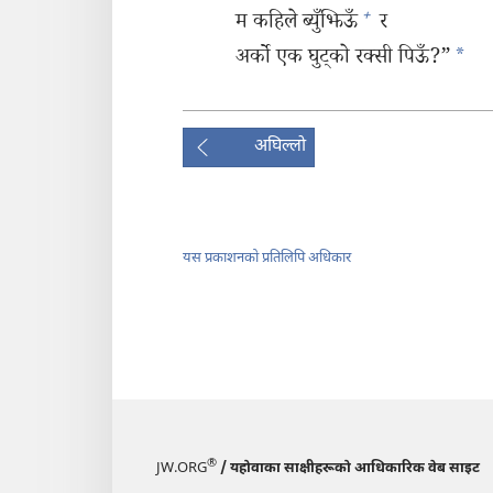
+
म कहिले ब्युँझिऊँ
र
अर्को एक घुट्‌को रक्सी पिऊँ?”
*
अघिल्लो
यस प्रकाशनको प्रतिलिपि अधिकार
®
JW.ORG
/ यहोवाका साक्षीहरूको आधिकारिक वेब साइट