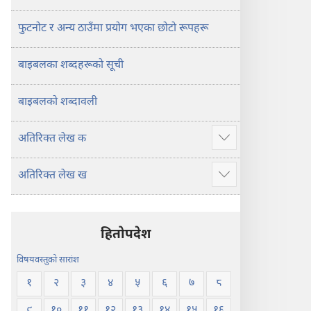
फुटनोट र अन्य ठाउँमा प्रयोग भएका छोटो रूपहरू
बाइबलका शब्दहरूको सूची
बाइबलको शब्दावली
अतिरिक्‍त लेख क
थप
देखाउने
अतिरिक्‍त लेख ख
थप
देखाउने
हितोपदेश
विषयवस्तुको सारांश
१
२
३
४
५
६
७
८
९
१०
११
१२
१३
१४
१५
१६