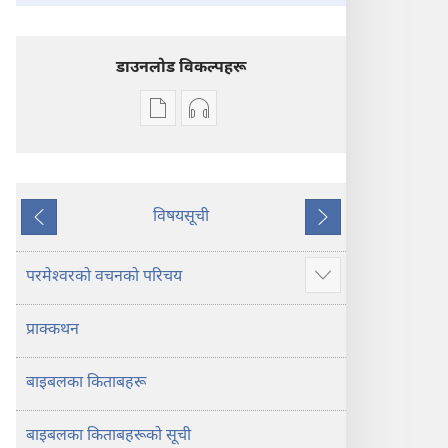
डाउनलोड विकल्पहरू
प्रकाशन
अडियो
डाउनलोडका
डाउनलोडका
विकल्प
विकल्पहरू
पवित्र
पवित्र
बाइबल
बाइबल
विषयसूची
अघिल्लो
अर्को
—
—
नयाँ
नयाँ
परमेश्‍वरको वचनको परिचय
थप
संसार
संसार
देखाउने
अनुवाद
अनुवाद
प्राक्कथन
बाइबलका किताबहरू
बाइबलका किताबहरूको सूची