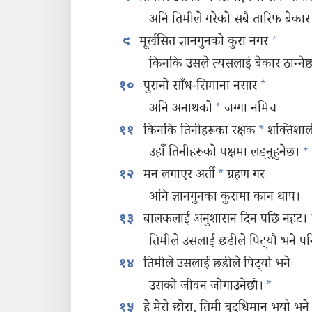
अनि तिमीले गरेको सबै तारिफ बेकार 
+
मूर्खसित ज्ञानगुनको कुरा नगर
९
किनकि उसले त्यसलाई बेकार ठान्‍ने
+
पुरानो साँध-सिमाना नसार
१०
अनि अनाथको
*
जग्गा नमिच
किनकि तिनीहरूका रक्षक
*
शक्‍तिशाली 
११
+
उहाँ तिनीहरूको पक्षमा लड्‌नुहुनेछ।
मन लगाएर अर्ती
*
ग्रहण गर
१२
अनि ज्ञानगुनका कुरामा कान थाप।
बालकलाई अनुशासन दिन पछि नहट।
१३
तिमीले उसलाई छडीले पिट्‌यौ भने पनि
तिमीले उसलाई छडीले पिट्‌यौ भने
१४
उसको जीवन जोगाउनेछौ।
*
हे मेरो छोरा, तिमी बुद्धिमान्‌ भयौ भने
१५