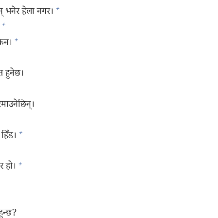
+
 भनेर हेला नगर।
+
+
किन।
त हुनेछ।
माउनेछिन्‌।
+
हिँड।
+
र हो।
ुन्छ?