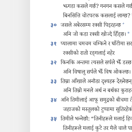
झगडा कसले गर्छ? गनगन कसले गर्
बिनसित्ति चोटपटक कसलाई लाग्छ?
+
जसले अबेरसम्म रक्सी पिइरहन्छ
३०
अनि जो कडा रक्सी खोज्दै हिँड्‌छ।
*
प्यालामा चमचम चम्किने र घाँटीमा सरर्र
३१
रक्सीको रातो रङ्‌गलाई नहेर
किनकि अन्तमा त्यसले सर्पले झैँ डस्छ
३२
अनि विषालु सर्पले झैँ विष ओकल्छ।
तिम्रा आँखाले अनौठा दृश्‍यहरू देख्नेछन्‌
३३
अनि तिम्रो मनले अर्थ न बर्थका कुराहर
अनि तिमीलाई आफू समुद्रको बीचमा तैरि
३४
जहाजको मस्तुलको टुप्पामा सुतिरहेको
तिमीले भन्‍नेछौ: “तिनीहरूले मलाई हिर्
३५
तिनीहरूले मलाई कुटे तर मैले चालै प