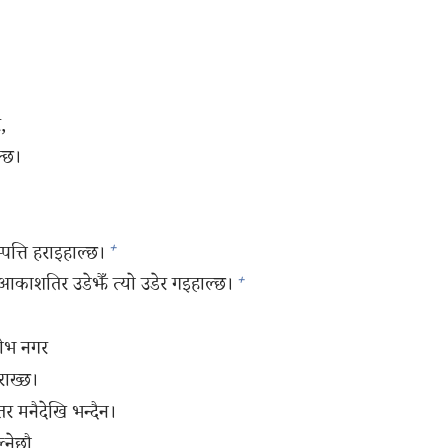
,
क्छ।
+
त्ति हराइहाल्छ।
+
काशतिर उडेझैँ त्यो उडेर गइहाल्छ।
लोभ नगर
ाख्छ।
 मनैदेखि भन्दैन।
्नेछौ