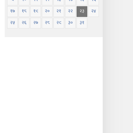
१७
१८
१९
२०
२१
२२
२३
२४
२५
२६
२७
२८
२९
३०
३१