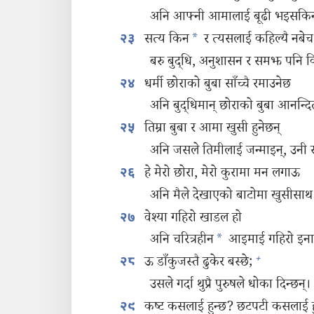
अनि आफ्नी आमालाई बूढी भइसकिन्‌
सत्य किन
*
र त्यसलाई कहिल्यै नबेच
२३
बरु बुद्धि, अनुशासन र समझ पनि 
धर्मी छोराको बुबा साँच्चै रमाउनेछ
२४
अनि बुद्धिमान्‌ छोराको बुबा आनन्दि
तिम्रा बुबा र आमा खुसी हुनेछन्‌
२५
अनि जसले तिमीलाई जन्माइन्‌, उनी र
हे मेरो छोरा, मेरो कुरामा मन लगाऊ
२६
अनि मैले देखाएको बाटोमा खुसीसाथ 
वेश्‍या गहिरो खाडल हो
२७
अनि चरित्रहीन
*
आइमाई गहिरो इना
+
ऊ डाँकुजस्तै ढुकेर बस्छे;
२८
उसले गर्दा थुप्रै पुरुषले धोका दिन्छन्‌।
कष्ट कसलाई हुन्छ? छटपटी कसलाई ह
२९