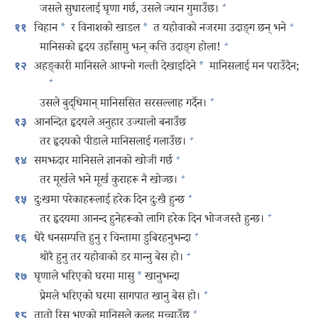
+
जसले सुधारलाई घृणा गर्छ, उसले ज्यान गुमाउँछ।
+
चिहान
*
र विनाशको खाडल
*
त यहोवाको नजरमा उदाङ्‌ग छन्‌ भने
११
+
मानिसको हृदय उहाँसामु झन्‌ कत्ति उदाङ्‌ग होला!
अहङ्‌कारी मानिसले आफ्नो गल्ती देखाइदिने
*
मानिसलाई मन पराउँदैन;
१२
+
+
उसले बुद्धिमान्‌ मानिससित सरसल्लाह गर्दैन।
आनन्दित हृदयले अनुहार उज्यालो बनाउँछ
१३
+
तर हृदयको पीडाले मानिसलाई गलाउँछ।
+
समझदार मानिसले ज्ञानको खोजी गर्छ
१४
+
तर मूर्खले भने मूर्ख कुराहरू नै खोज्छ।
+
दुःखमा परेकाहरूलाई हरेक दिन दुःखै हुन्छ
१५
+
तर हृदयमा आनन्द हुनेहरूको लागि हरेक दिन भोजजस्तै हुन्छ।
+
धेरै धनसम्पत्ति हुनु र चिन्तामा डुबिरहनुभन्दा
१६
+
थोरै हुनु तर यहोवाको डर मान्‍नु बेस हो।
घृणाले भरिएको घरमा मासु
*
खानुभन्दा
१७
+
प्रेमले भरिएको घरमा सागपात खानु बेस हो।
+
तातो रिस भएको मानिसले कलह मच्चाउँछ
१८