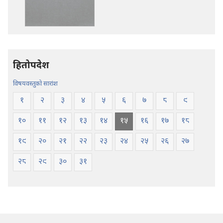
बाइबल
बाइबल
—
—
नयाँ
नयाँ
संसार
संसार
अनुवाद
अनुवाद
हितोपदेश
विषयवस्तुको सारांश
१
२
३
४
५
६
७
८
९
१०
११
१२
१३
१४
१५
१६
१७
१८
१९
२०
२१
२२
२३
२४
२५
२६
२७
२८
२९
३०
३१