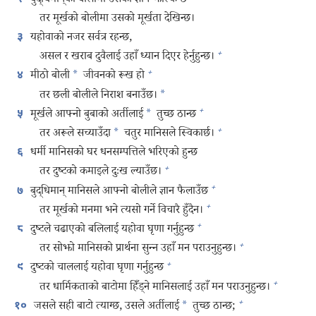
बुद्धिमान्‌को बोलीमा उसको ज्ञान झल्किन्छ
तर मूर्खको बोलीमा उसको मूर्खता देखिन्छ।
यहोवाको नजर सर्वत्र रहन्छ,
३
+
असल र खराब दुवैलाई उहाँ ध्यान दिएर हेर्नुहुन्छ।
+
मीठो बोली
*
जीवनको रूख हो
४
तर छली बोलीले निराश बनाउँछ।
*
+
मूर्खले आफ्नो बुबाको अर्तीलाई
*
तुच्छ ठान्छ
५
+
तर अरूले सच्याउँदा
*
चतुर मानिसले स्विकार्छ।
धर्मी मानिसको घर धनसम्पत्तिले भरिएको हुन्छ
६
+
तर दुष्टको कमाइले दुःख ल्याउँछ।
+
बुद्धिमान्‌ मानिसले आफ्नो बोलीले ज्ञान फैलाउँछ
७
+
तर मूर्खको मनमा भने त्यसो गर्ने विचारै हुँदैन।
+
दुष्टले चढाएको बलिलाई यहोवा घृणा गर्नुहुन्छ
८
+
तर सोझो मानिसको प्रार्थना सुन्‍न उहाँ मन पराउनुहुन्छ।
+
दुष्टको चाललाई यहोवा घृणा गर्नुहुन्छ
९
+
तर धार्मिकताको बाटोमा हिँड्‌ने मानिसलाई उहाँ मन पराउनुहुन्छ।
+
जसले सही बाटो त्याग्छ, उसले अर्तीलाई
*
तुच्छ ठान्छ;
१०