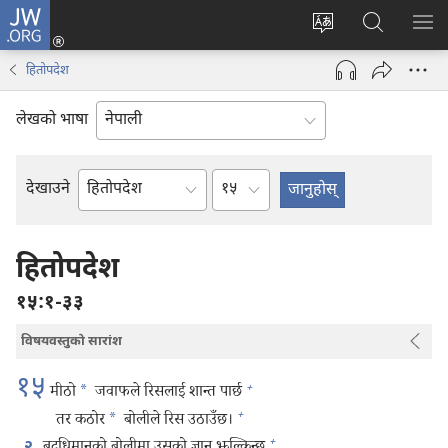
JW.ORG
प्रवेश
(ब्राउजरको
वेब
JW.ORG
मेनु
अर्को
साइटको
मा
देखा
हितोपदेश
ट्याबमा
भाषा
खोज्नुहोस्‌
नयाँ
परिवर्तन
लेखको भाषा
पृष्ठ
गर्ने
खुल्नेछ)
अध्याय
देखाउने
बाइबलको
किताब
हितोपदेश
१५:१-३३
विषयवस्तुको सारांश
१५
+
मीठो
*
जवाफले रिसलाई शान्त पार्छ
+
तर कठोर
*
बोलीले रिस उठाउँछ।
+
२