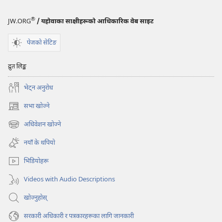
®
JW.ORG
/ यहोवाका साक्षीहरूको आधिकारिक वेब साइट
पेजको सेटिङ
द्रुत लिङ्क
भेट्‌न अनुरोध
सभा खोज्ने
(ब्राउजरको
अर्को
अधिवेशन खोज्ने
(ब्राउजरको
ट्याबमा
अर्को
नयाँ
नयाँ के थपियो
ट्याबमा
पृष्ठ
नयाँ
खुल्नेछ)
भिडियोहरू
पृष्ठ
खुल्नेछ)
Videos with Audio Descriptions
खोज्नुहोस्‌
सरकारी अधिकारी र पत्रकारहरूका लागि जानकारी