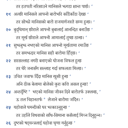
+
तर हतपती नरिसाउने मानिसले झगडा शान्त पार्छ।
+
अल्छी मानिसले आफ्नो बाटोभरि काँडैकाँडा देख्छ
१९
+
तर सोझो मानिसको बाटो राजमार्गजस्तै सम्म हुन्छ।
+
बुद्धिमान्‌ छोराले आफ्नो बुबालाई आनन्दित बनाउँछ
२०
+
तर मूर्ख छोराले आफ्नी आमालाई तुच्छ ठान्छ।
+
सुझबुझ नभएको मानिस आफ्नो मूर्खतामा रमाउँछ
२१
+
तर समझदार मानिस सही बाटोमा हिँड्‌छ।
सरसल्लाह नगरी बनाएको योजना विफल हुन्छ
२२
+
तर धेरै जनासँग सल्लाह गर्दा सफलता मिल्छ।
+
उचित जवाफ दिँदा मानिस खुसी हुन्छ
२३
+
अनि ठीक बेलामा बोलेको कुरा कत्ति असल हुन्छ!
+
अन्तर्दृष्टि
*
भएको मानिस जीवन दिने बाटोतर्फ उक्लन्छ,
२४
+
ऊ तल चिहानतर्फ
*
लैजाने बाटोमा जाँदैन।
+
यहोवाले घमन्डीको घर भत्काउनुहुन्छ
२५
+
तर उहाँले विधवाको साँध-सिमाना कसैलाई मिच्न दिनुहुन्‍न।
+
दुष्टको षड्‌यन्त्रलाई यहोवा घृणा गर्नुहुन्छ
२६