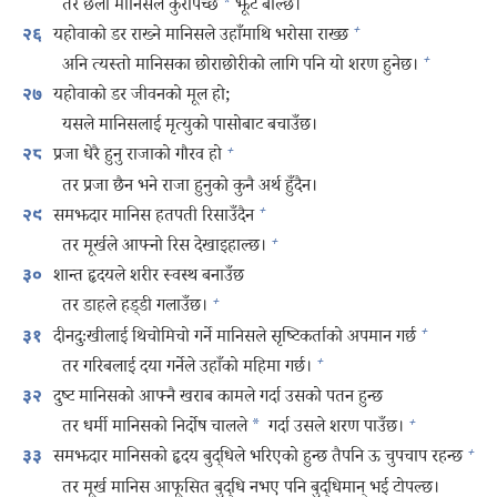
तर छली मानिसले कुरैपिच्छे
*
झूट बोल्छ।
+
यहोवाको डर राख्ने मानिसले उहाँमाथि भरोसा राख्छ
२६
+
अनि त्यस्तो मानिसका छोराछोरीको लागि पनि यो शरण हुनेछ।
यहोवाको डर जीवनको मूल हो;
२७
यसले मानिसलाई मृत्युको पासोबाट बचाउँछ।
+
प्रजा धेरै हुनु राजाको गौरव हो
२८
तर प्रजा छैन भने राजा हुनुको कुनै अर्थ हुँदैन।
+
समझदार मानिस हतपती रिसाउँदैन
२९
+
तर मूर्खले आफ्नो रिस देखाइहाल्छ।
शान्त हृदयले शरीर स्वस्थ बनाउँछ
३०
+
तर डाहले हड्डी गलाउँछ।
+
दीनदुःखीलाई थिचोमिचो गर्ने मानिसले सृष्टिकर्ताको अपमान गर्छ
३१
+
तर गरिबलाई दया गर्नेले उहाँको महिमा गर्छ।
दुष्ट मानिसको आफ्नै खराब कामले गर्दा उसको पतन हुन्छ
३२
+
तर धर्मी मानिसको निर्दोष चालले
*
गर्दा उसले शरण पाउँछ।
+
समझदार मानिसको हृदय बुद्धिले भरिएको हुन्छ तैपनि ऊ चुपचाप रहन्छ
३३
तर मूर्ख मानिस आफूसित बुद्धि नभए पनि बुद्धिमान्‌ भई टोपल्छ।