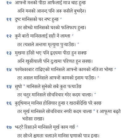
आफ्नो मनको पीडा आफैलाई मात्र थाह हुन्छ
१०
अनि मनको आनन्द पनि अरू कसैले बुझ्दैन।
+
दुष्ट मानिसको घर नष्ट हुन्छ
११
तर सोझो मानिसको घरको फलिफाप हुन्छ।
+
कुनै बाटो मानिसलाई सही नै लाग्ला
१२
+
तर त्यसले अन्तमा मृत्युमा पुऱ्‍याउँछ।
मुखमा हाँसो भए पनि हृदयमा पीडा हुन सक्छ
१३
अनि खुसीयाली पनि दुःखमा परिणत हुन सक्छ।
+
परमेश्‍वरबाट टाढिएको मानिसले आफ्नो कामको नतिजा भोग्छ
१४
+
तर असल मानिसले आफ्नो कामको इनाम पाउँछ।
सुधो
*
मानिसले सुनेको सबै कुरा पत्याउँछ
१५
+
तर चतुर मानिसले सोचविचार गरेर कदम चाल्छ।
बुद्धिमान्‌ मानिस होसियार हुन्छ र खराबीदेखि परै बस्छ
१६
तर मूर्ख मानिसले सोचविचार नगरी कदम चाल्छ
*
र आफूमा बढ्‌तै
भरोसा राख्छ।
+
झट्टै रिसाउने मानिसले मूर्ख काम गर्छ
१७
तर सोच्ने क्षमता चलाउने मानिस घृणाको पात्र हुन्छ।