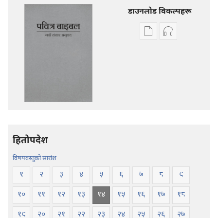
डाउनलोड विकल्पहरू
प्रकाशन
अडियो
डाउनलोडका
डाउनलोडका
विकल्प
विकल्पहरू
पवित्र
पवित्र
बाइबल
बाइबल
—
—
नयाँ
नयाँ
संसार
संसार
अनुवाद
अनुवाद
हितोपदेश
विषयवस्तुको सारांश
१
२
३
४
५
६
७
८
९
१०
११
१२
१३
१४
१५
१६
१७
१८
१९
२०
२१
२२
२३
२४
२५
२६
२७