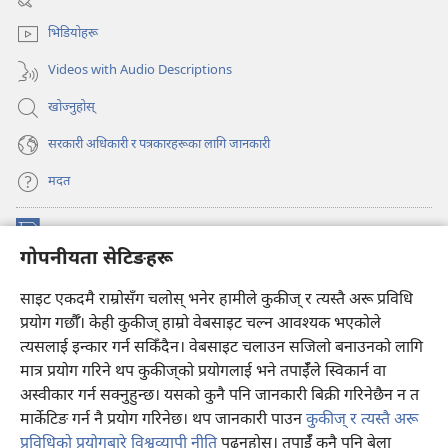
ट्याबमा
पृष्ठ
नयाँ
खुल्नेछ)
भिडियोहरू
पृष्ठ
खुल्नेछ)
Videos with Audio Descriptions
खोज्नुहोस्‌
सरकारी अधिकारी र पत्रकारहरूका लागि जानकारी
मदत
अनुदान
(ब्राउजरको
गोपनीयता सेटिङहरू
अर्को
ट्याबमा
प्रहरीधरहरा अनलाइन लाइब्रेरी
साइट एकदमै राम्रोसँग चलोस् भनेर हामीले कुकीज् र त्यस्तै अरू प्रविधि
नयाँ
(ब्राउजरको
पृष्ठ
अर्को
प्रयोग गर्छौँ। केही कुकीज्‌ हाम्रो वेबसाइट चल्न आवश्यक भएकोले
®
JW Hub
खुल्नेछ)
ट्याबमा
(ब्राउजरको
त्यसलाई इन्कार गर्न सकिँदैन। वेबसाइट चलाउन सजिलो बनाउनको लागि
नयाँ
अर्को
मात्र प्रयोग गरिने थप कुकीज्‌को प्रयोगलाई भने तपाईँले स्विकार्न वा
पृष्ठ
JW लाइब्रेरी
एप
ट्याबमा
खुल्नेछ)
अस्वीकार गर्न सक्नुहुन्छ। यसको कुनै पनि जानकारी बिक्री गरिनेछैन न त
नयाँ
मार्केटिङ गर्न नै प्रयोग गरिनेछ। थप जानकारी पाउन
कुकीज् र त्यस्तै अरू
पृष्ठ
खुल्नेछ)
प्रविधिको प्रयोगबारे विश्वव्यापी नीति
पढ्नुहोस्। तपाईँ कुनै पनि बेला