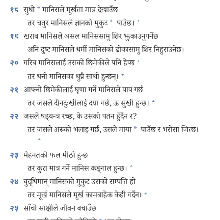
सुधो
*
मानिसले मूर्खता मात्र देखाउँछ
१८
+
तर चतुर मानिसले ज्ञानको मुकुट
*
पाउँछ।
खराब मानिसले असल मानिससामु शिर झुकाउनुपर्नेछ
१९
अनि दुष्ट मानिसले धर्मी मानिसको ढोकासामु शिर निहुराउनेछ।
+
गरिब मानिसलाई उसको छिमेकीले पनि हेप्छ
२०
+
तर धनी मानिसका थुप्रै साथी हुन्छन्‌।
आफ्नो छिमेकीलाई घृणा गर्ने मानिसले पाप गर्छ
२१
+
तर जसले दीनदुःखीलाई दया गर्छ, ऊ सुखी हुन्छ।
जसले षड्‌यन्त्र रच्छ, के उसको पतन हुँदैन र?
२२
तर जसले अरूको भलाइ गर्छ, उसले माया
*
पाउँछ र भरोसा जित्छ।
+
मेहनतको फल मीठो हुन्छ
२३
+
तर कुरा मात्र गर्ने मानिस कङ्‌गाल हुन्छ।
बुद्धिमान्‌ मानिसको मुकुट उसको सम्पत्ति हो
२४
+
तर मूर्ख मानिसले मूर्ख कामबाहेक केही गर्दैन।
साँचो साक्षीले जीवन बचाउँछ
२५