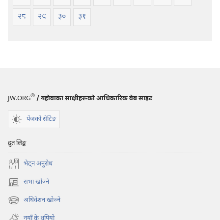
२८
२९
३०
३१
®
JW.ORG
/ यहोवाका साक्षीहरूको आधिकारिक वेब साइट
पेजको सेटिङ
द्रुत लिङ्क
भेट्‌न अनुरोध
सभा खोज्ने
(ब्राउजरको
अर्को
अधिवेशन खोज्ने
(ब्राउजरको
ट्याबमा
अर्को
नयाँ
नयाँ के थपियो