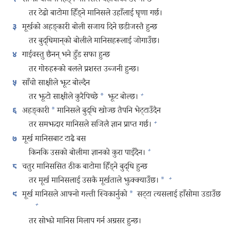
सोझो बाटोमा हिँड्‌ने मानिसले यहोवाको डर मान्छ
तर टेढो बाटोमा हिँड्‌ने मानिसले उहाँलाई घृणा गर्छ।
मूर्खको अहङ्‌कारी बोली सजाय दिने छडीजस्तै हुन्छ
३
तर बुद्धिमान्‌को बोलीले मानिसहरूलाई जोगाउँछ।
गाईवस्तु छैनन्‌ भने डुँड सफा हुन्छ
४
तर गोरुहरूको बलले प्रशस्त उब्जनी हुन्छ।
साँचो साक्षीले झूट बोल्दैन
५
+
तर झूटो साक्षीले कुरैपिच्छे
*
झूट बोल्छ।
अहङ्‌कारी
*
मानिसले बुद्धि खोज्छ तैपनि भेट्टाउँदैन
६
+
तर समझदार मानिसले सजिलै ज्ञान प्राप्त गर्छ।
मूर्ख मानिसबाट टाढै बस
७
+
किनकि उसको बोलीमा ज्ञानको कुरा पाइँदैन।
चतुर मानिससित ठीक बाटोमा हिँड्‌ने बुद्धि हुन्छ
८
+
तर मूर्ख मानिसलाई उसकै मूर्खताले झुक्क्याउँछ।
*
मूर्ख मानिसले आफ्नो गल्ती स्विकार्नुको
*
सट्टा त्यसलाई हाँसोमा उडाउँछ
९
+
तर सोझो मानिस मिलाप गर्न अग्रसर हुन्छ।