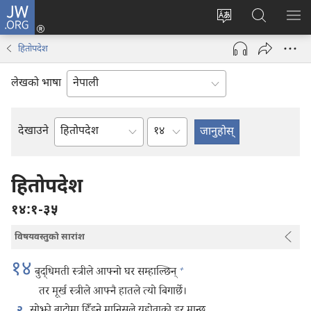
JW.ORG
प्रवेश
(ब्राउजरको
वेब
JW.ORG
मेनु
अर्को
साइटको
मा
देखा
हितोपदेश
ट्याबमा
भाषा
खोज्नुहोस्‌
नयाँ
परिवर्तन
लेखको भाषा
पृष्ठ
गर्ने
खुल्नेछ)
अध्याय
देखाउने
बाइबलको
किताब
हितोपदेश
१४:१-३५
विषयवस्तुको सारांश
१४
+
बुद्धिमती स्त्रीले आफ्नो घर सम्हाल्छिन्‌
तर मूर्ख स्त्रीले आफ्नै हातले त्यो बिगार्छे।
२