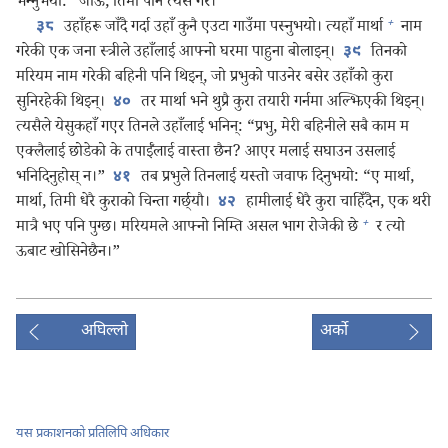
भन्‍नुभयो: “जाऊ, तिमी पनि त्यसै गर।”
+
उहाँहरू जाँदै गर्दा उहाँ कुनै एउटा गाउँमा पस्नुभयो। त्यहाँ मार्था
नाम
३८
गरेकी एक जना स्त्रीले उहाँलाई आफ्नो घरमा पाहुना बोलाइन्‌।
तिनको
३९
मरियम नाम गरेकी बहिनी पनि थिइन्‌, जो प्रभुको पाउनेर बसेर उहाँको कुरा
सुनिरहेकी थिइन्‌।
तर मार्था भने थुप्रै कुरा तयारी गर्नमा अल्झिएकी थिइन्‌।
४०
त्यसैले येसुकहाँ गएर तिनले उहाँलाई भनिन्‌: “प्रभु, मेरी बहिनीले सबै काम म
एक्लैलाई छोडेको के तपाईँलाई वास्ता छैन? आएर मलाई सघाउन उसलाई
भनिदिनुहोस्‌ न।”
तब प्रभुले तिनलाई यस्तो जवाफ दिनुभयो: “ए मार्था,
४१
मार्था, तिमी धेरै कुराको चिन्ता गर्छ्यौ।
हामीलाई धेरै कुरा चाहिँदैन, एक थरी
४२
+
मात्रै भए पनि पुग्छ। मरियमले आफ्नो निम्ति असल भाग रोजेकी छे
र त्यो
ऊबाट खोसिनेछैन।”
अघिल्लो
अर्को
यस प्रकाशनको प्रतिलिपि अधिकार