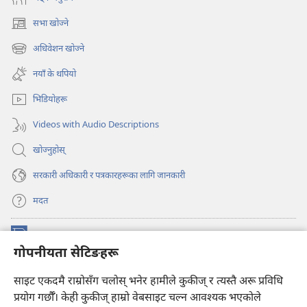
सभा खोज्ने
(ब्राउजरको
अर्को
अधिवेशन खोज्ने
(ब्राउजरको
ट्याबमा
अर्को
नयाँ
नयाँ के थपियो
ट्याबमा
पृष्ठ
नयाँ
खुल्नेछ)
भिडियोहरू
पृष्ठ
खुल्नेछ)
Videos with Audio Descriptions
खोज्नुहोस्‌
सरकारी अधिकारी र पत्रकारहरूका लागि जानकारी
मदत
अनुदान
(ब्राउजरको
गोपनीयता सेटिङहरू
अर्को
ट्याबमा
प्रहरीधरहरा अनलाइन लाइब्रेरी
साइट एकदमै राम्रोसँग चलोस् भनेर हामीले कुकीज् र त्यस्तै अरू प्रविधि
नयाँ
(ब्राउजरको
पृष्ठ
अर्को
प्रयोग गर्छौँ। केही कुकीज्‌ हाम्रो वेबसाइट चल्न आवश्यक भएकोले
®
JW Hub