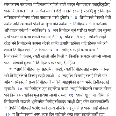
त्यसकारण फसलका मालिकलाई उहाँको बाली काट्‌न खेतालाहरू पठाइदिनुहोस्‌
+
भनेर बिन्ती गर।
त्यसैले जाओ। हेर! म तिमीहरूलाई पठाउँदै छु र तिमीहरू
३
+
ब्वाँसाहरूको बीचमा परेका पाठाहरू जस्तै हुनेछौ।
तिमीहरूले पैसाको थैली
४
+
नबोक अनि खाजाको पोको वा जुत्ता पनि नबोक।
तिमीहरू बाटोमा कसैलाई
अभिवादन गर्नलाई
*
नरोकिओ।
जब तिमीहरू कुनै घरभित्र पस्छौ, तब सुरुमा
५
+
यसो भन: ‘यो घरमा शान्ति छाओस्‌।’
यदि शान्ति चाहने व्यक्‍ति त्यहाँ
६
रहेछ भने तिमीहरूले कामना गरेको शान्ति ऊमाथि रहनेछ। यदि रहेनछ भने त्यो
+
शान्ति तिमीहरूकहाँ नै फर्किआउनेछ।
तिमीहरू त्यही घरमा बस।
७
+
तिनीहरूले जे दिन्छन्‌, त्यही खाओ अनि पिओ
किनकि कामदार आफ्नो ज्याला
+
पाउन योग्यको हुन्छ।
तिमीहरू घरघर चाहार्दै नहिँड।
“साथै तिमीहरू जुन सहरभित्र पस्छौ, त्यहाँ तिमीहरूलाई स्वागत गरिन्छ
८
भने तिनीहरूले जे दिन्छन्‌ त्यही खाओ।
त्यहाँका बिरामीहरूलाई निको पार
९
+
अनि ‘परमेश्‍वरको राज्य तिमीहरूको नजिकै आइपुगेको छ’
भनेर तिनीहरूलाई
सुनाओ।
तर तिमीहरू जुन सहरभित्र पस्छौ, त्यहाँ तिनीहरूले स्वागत गरेनन्‌
१०
भने तिमीहरू त्यहाँको मूलबाटोमा जाओ र भन:
‘हाम्रो खुट्टामा टाँसिएको
११
तिमीहरूको सहरको धुलोसमेत तिमीहरूविरुद्ध साक्षी होस्‌ भनेर टकटक्याउँछौँ।
+
तैपनि तिमीहरूले परमेश्‍वरको राज्य नजिकै आइपुगेको छ भनेर चाहिँ नबिर्स।’
म तिमीहरूलाई भन्छु, त्यस दिन सदोमले भन्दा त्यस सहरले चर्को दण्ड
१२