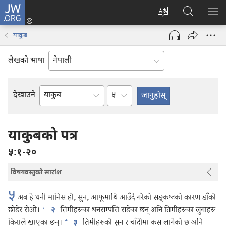
JW.ORG
प्रवेश
(ब्राउजरको
वेब
JW.ORG
मेनु
अर्को
साइटको
मा
देखा
याकुब
ट्याबमा
भाषा
खोज्नुहोस्‌
नयाँ
परिवर्तन
लेखको भाषा
पृष्ठ
गर्ने
खुल्नेछ)
अध्याय
देखाउने
बाइबलको
किताब
याकुबको पत्र
५:१-२०
विषयवस्तुको सारांश
५
अब हे धनी मानिस हो, सुन, आफूमाथि आउँदै गरेको सङ्‌कष्टको कारण डाँको
+
छोडेर रोओ।
तिमीहरूका धनसम्पत्ति सडेका छन्‌ अनि तिमीहरूका लुगाहरू
२
+
किराले खाएका छन्‌।
तिमीहरूको सुन र चाँदीमा कस लागेको छ अनि
३