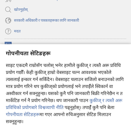
खोज्नुहोस्‌
सरकारी अधिकारी र पत्रकारहरूका लागि जानकारी
मदत
अनुदान
(ब्राउजरको
गोपनीयता सेटिङहरू
अर्को
ट्याबमा
प्रहरीधरहरा अनलाइन लाइब्रेरी
साइट एकदमै राम्रोसँग चलोस् भनेर हामीले कुकीज् र त्यस्तै अरू प्रविधि
नयाँ
(ब्राउजरको
पृष्ठ
अर्को
प्रयोग गर्छौँ। केही कुकीज्‌ हाम्रो वेबसाइट चल्न आवश्यक भएकोले
®
JW Hub
खुल्नेछ)
ट्याबमा
(ब्राउजरको
त्यसलाई इन्कार गर्न सकिँदैन। वेबसाइट चलाउन सजिलो बनाउनको लागि
नयाँ
अर्को
मात्र प्रयोग गरिने थप कुकीज्‌को प्रयोगलाई भने तपाईँले स्विकार्न वा
पृष्ठ
JW लाइब्रेरी
एप
ट्याबमा
खुल्नेछ)
अस्वीकार गर्न सक्नुहुन्छ। यसको कुनै पनि जानकारी बिक्री गरिनेछैन न त
नयाँ
मार्केटिङ गर्न नै प्रयोग गरिनेछ। थप जानकारी पाउन
कुकीज् र त्यस्तै अरू
पृष्ठ
खुल्नेछ)
प्रविधिको प्रयोगबारे विश्वव्यापी नीति
पढ्नुहोस्। तपाईँ कुनै पनि बेला
गोपनीयता सेटिङहरू
मा गएर आफ्नो रुचिअनुसार सेटिङ मिलाउन
Copyright
© 2026 Watch Tower Bible and Tract Society of Pennsylvania.
सक्नुहुन्छ।
वि
प्रयोगका सर्तहरू
|
गोपनीयता नीति
|
गोपनीयता सेटिङहरू