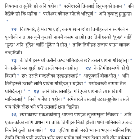
+
विषयमा त सुनेकै छौ अनि यहोवा
*
परमेश्‍वरले तिनलाई दिनुभएको इनाम
पनि
देखेकै छौ कि यहोवा
*
परमेश्‍वर कोमल स्नेहले भरिपूर्ण
*
अनि कृपालु हुनुहुन्छ।
+
विशेषगरि, हे मेरा भाइ हो, कसम खान छोड। तिमीहरूले न स्वर्गको न
१२
पृथ्वीको न त अरू कुनै कुराको नाममै कसम खाओ। तर तिमीहरूको ‘हुन्छ’ चाहिँ
+
‘हुन्छ’ अनि ‘हुँदैन’ चाहिँ ‘हुँदैन’ नै होस्‌
ताकि तिमीहरू सजाय पाउन लायक
नठहरिओ।
+
के तिमीहरूमध्ये कसैले कष्ट भोगिरहेको छ? उसले प्रार्थना गरिरहोस्‌।
१३
+
के कसैको मन खुसी छ? उसले भजन गाओस्‌।
के तिमीहरूमध्ये कोही
१४
+
बिरामी
*
छ? उसले मण्डलीका एल्डरहरूलाई
*
आफूकहाँ बोलाओस्‌
अनि
तिनीहरूले उसको लागि प्रार्थना गरिदेऊन्‌ र यहोवा
*
परमेश्‍वरको नाममा तेल
+
घसिदेऊन्‌।
*
अनि विश्‍वाससहित गरिएको प्रार्थनाले त्यस बिरामी
१५
मानिसलाई
*
निको पार्नेछ र यहोवा
*
परमेश्‍वरले उसलाई उठाउनुहुनेछ। उसले
पाप गरेकै रहेछ भने पनि उसलाई क्षमा दिइनेछ।
+
त्यसकारण एकअर्कासामु आफ्ना पापहरू खुलमखुला स्विकार
अनि
१६
एकअर्काका लागि प्रार्थना गर ताकि तिमीहरू निको होओ। धर्मी मानिसको उत्कट
+
बिन्तीले ठूलो काम गर्छ।
एलिया हाम्रो जस्तै भावना भएका मानिस थिए
१७
तैपनि तिनले पानी नपरोस्‌ भनेर व्यग्र प्रार्थना गर्दा त्यस देशमा साढे तीन वर्षसम्म