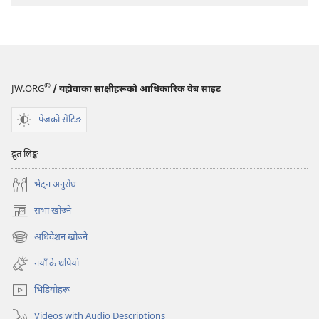
®
JW.ORG
/ यहोवाका साक्षीहरूको आधिकारिक वेब साइट
पेजको सेटिङ
द्रुत लिङ्क
भेट्‌न अनुरोध
सभा खोज्ने
(ब्राउजरको
अर्को
अधिवेशन खोज्ने
(ब्राउजरको
ट्याबमा
अर्को
नयाँ
नयाँ के थपियो
ट्याबमा
पृष्ठ
नयाँ
खुल्नेछ)
भिडियोहरू
पृष्ठ
खुल्नेछ)
Videos with Audio Descriptions