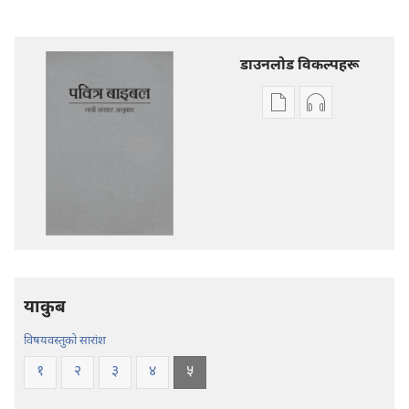
डाउनलोड विकल्पहरू
प्रकाशन
अडियो
डाउनलोडका
डाउनलोडका
विकल्प
विकल्पहरू
पवित्र
पवित्र
बाइबल
बाइबल
—
—
नयाँ
नयाँ
संसार
संसार
अनुवाद
अनुवाद
याकुब
विषयवस्तुको सारांश
१
२
३
४
५