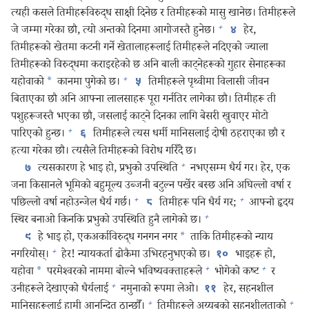
त्यही कसले तिमीहरूविरुद्ध साक्षी दिनेछ र तिमीहरूको मासु खानेछ। तिमीहरूले
+
जे जम्मा गरेका छौ, त्यो अन्तको दिनमा आगोजस्तै हुनेछ।
हेर,
४
तिमीहरूको खेतमा कटनी गर्ने खेतालाहरूलाई तिमीहरूले नदिएको ज्याला
तिमीहरूको विरुद्धमा कराइरहेको छ अनि बाली काट्‌नेहरूको गुहार सेनाहरूका
+
यहोवाको
*
कानमा पुगेको छ।
तिमीहरूले पृथ्वीमा विलासी जीवन
५
बिताएका छौ अनि आफ्ना लालसाहरू पूरा गर्नतिर लागेका छौ। तिमीहरू ती
पशुहरूजस्तै भएका छौ, जसलाई काट्‌ने दिनका लागि बेसरी खुवाएर मोटो
+
पारिएको हुन्छ।
तिमीहरूले त्यस धर्मी मानिसलाई दोषी ठहराएका छौ र
६
हत्या गरेका छौ। त्यसैले तिमीहरूको विरोध गरिँदै छ।
+
त्यसकारण हे भाइ हो, प्रभुको उपस्थिति
नभएसम्म धैर्य गर। हेर, एक
७
जना किसानले भूमिको बहुमूल्य उब्जनी बटुल्न पर्खेर बस्छ अनि अघिल्लो वर्षा र
+
+
पछिल्लो वर्षा नहोउन्जेल धैर्य गर्छ।
तिमीहरू पनि धैर्य गर;
आफ्नो हृदय
८
+
स्थिर बनाओ किनकि प्रभुको उपस्थिति हुनै लागेको छ।
हे भाइ हो, एकअर्काविरुद्ध गनगन नगर
*
ताकि तिमीहरूको न्याय
९
+
नगरियोस्‌।
हेर! न्यायकर्ता ढोकैमा उभिरहनुभएको छ।
भाइहरू हो,
१०
+
+
यहोवा
*
परमेश्‍वरको नाममा बोल्ने भविष्यवक्‍ताहरूले
भोगेको कष्ट
र
+
उनीहरूले देखाएको धैर्यलाई
नमुनाको रूपमा लेओ।
हेर, सहनशील
११
+
+
मानिसहरूलाई हामी आनन्दित ठान्छौँ।
तिमीहरूले अय्युबको सहनशीलताको