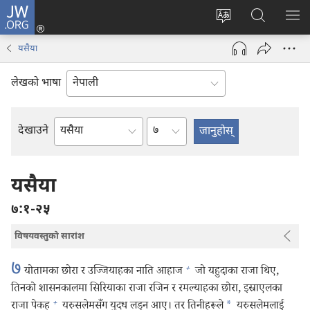
JW.ORG
प्रवेश
(ब्राउजरको
वेब
JW.ORG
मेनु
अर्को
साइटको
मा
देखा
यसैया
ट्याबमा
भाषा
खोज्नुहोस्‌
नयाँ
परिवर्तन
लेखको भाषा
पृष्ठ
गर्ने
खुल्नेछ)
अध्याय
देखाउने
बाइबलको
किताब
यसैया
७:१-२५
विषयवस्तुको सारांश
७
+
योतामका छोरा र उज्जियाहका नाति आहाज
जो यहुदाका राजा थिए,
तिनको शासनकालमा सिरियाका राजा रजिन र रमल्याहका छोरा, इस्राएलका
+
राजा पेकह
यरुसलेमसँग युद्ध लड्‌न आए। तर तिनीहरूले
*
यरुसलेमलाई