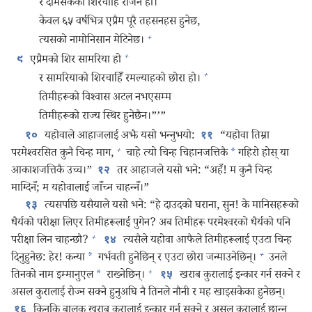
र दमिसकको शिरचाहिँ रजिन हो।
केवल ६५ वर्षभित्र एप्रैम पूरै तहसनहस हुनेछ,
+
त्यसको नामोनिसान मेटिनेछ।
+
एप्रैमको शिर सामरिया हो
९
+
र सामरियाको शिरचाहिँ रमल्याहको छोरा हो।
तिमीहरूको विश्‍वास अटल नभएसम्म
तिमीहरूको राज्य स्थिर हुनेछैन।”’”
यहोवाले आहाजलाई अझै यसो भन्‍नुभयो:
“यहोवा तिम्रा
१०
११
+
परमेश्‍वरसित कुनै चिन्ह माग,
चाहे त्यो चिन्ह चिहानजत्तिकै
*
गहिरो होस्‌ या
आकाशजत्तिकै उच्च।”
तर आहाजले यसो भने: “अहँ! म कुनै चिन्ह
१२
माग्दिनँ; म यहोवालाई जाँच्न चाहन्‍नँ।”
त्यसपछि यसैयाले यसो भने: “हे दाउदको घराना, सुन! के मानिसहरूको
१३
धैर्यको परीक्षा लिएर तिमीहरूलाई पुगेन? अब तिमीहरू परमेश्‍वरको धैर्यको पनि
+
परीक्षा लिन चाहन्छौ?
त्यसैले यहोवा आफैले तिमीहरूलाई एउटा चिन्ह
१४
+
दिनुहुनेछ: हेर! कन्या
*
गर्भवती हुनेछिन्‌ र एउटा छोरा जन्माउनेछिन्‌।
उनले
+
तिनको नाम इम्मानुएल
*
राख्नेछिन्‌।
खराब कुरालाई इन्कार गर्न सक्ने र
१५
असल कुरालाई रोज्न सक्ने हुनुअघि नै तिनले नौनी र मह खाइसकेका हुनेछन्‌।
किनकि बालक खराब कुरालाई इन्कार गर्न सक्ने र असल कुरालाई छान्‍न
१६