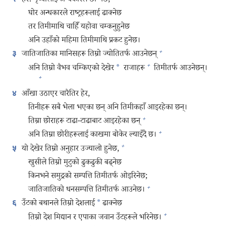
हेर! पृथ्वीलाई अन्धकारले छोप्नेछ,
घोर अन्धकारले राष्ट्रहरूलाई ढाक्नेछ
तर तिमीमाथि चाहिँ यहोवा चम्कनुहुनेछ
अनि उहाँको महिमा तिमीमाथि प्रकट हुनेछ।
+
जातिजातिका मानिसहरू तिम्रो ज्योतितर्फ आउनेछन्‌
३
+
अनि तिम्रो वैभव चम्किएको देखेर
*
राजाहरू
तिमीतर्फ आउनेछन्‌।
+
आँखा उठाएर चारैतिर हेर,
४
तिनीहरू सबै भेला भएका छन्‌ अनि तिमीकहाँ आइरहेका छन्‌।
+
तिम्रा छोराहरू टाढा-टाढाबाट आइरहेका छन्‌
+
अनि तिम्रा छोरीहरूलाई काखमा बोकेर ल्याइँदै छ।
+
यो देखेर तिम्रो अनुहार उज्यालो हुनेछ,
५
खुसीले तिम्रो मुटुको ढुकढुकी बढ्‌नेछ
किनभने समुद्रको सम्पत्ति तिमीतर्फ ओइरिनेछ;
+
जातिजातिको धनसम्पत्ति तिमीतर्फ आउनेछ।
उँटको बथानले तिम्रो देशलाई
*
ढाक्नेछ
६
+
तिम्रो देश मिद्यान र एपाका जवान उँटहरूले भरिनेछ।