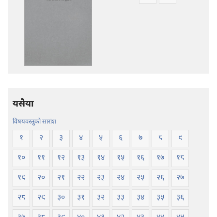
प्रकाशन
अडियो
डाउनलोडका
डाउनलोडका
विकल्प
विकल्पहरू
पवित्र
पवित्र
बाइबल
बाइबल
—
—
नयाँ
नयाँ
संसार
संसार
अनुवाद
अनुवाद
यसैया
विषयवस्तुको सारांश
१
२
३
४
५
६
७
८
९
१०
११
१२
१३
१४
१५
१६
१७
१८
१९
२०
२१
२२
२३
२४
२५
२६
२७
२८
२९
३०
३१
३२
३३
३४
३५
३६