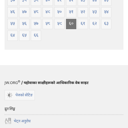
३७
३८
३९
४०
४१
४२
४३
४४
४५
४६
४७
४८
४९
५०
५१
५२
५३
५४
५५
५६
५७
५८
५९
६०
६१
६२
६३
६४
६५
६६
®
JW.ORG
/ यहोवाका साक्षीहरूको आधिकारिक वेब साइट
पेजको सेटिङ
द्रुत लिङ्क
भेट्‌न अनुरोध