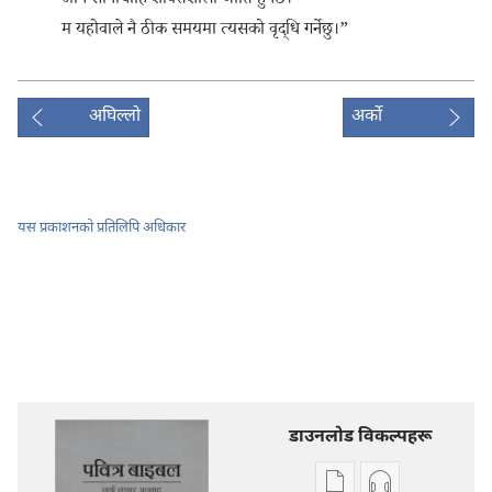
अनि सानोचाहिँ शक्‍तिशाली जाति हुनेछ।
म यहोवाले नै ठीक समयमा त्यसको वृद्धि गर्नेछु।”
अघिल्लो
अर्को
यस प्रकाशनको प्रतिलिपि अधिकार
डाउनलोड विकल्पहरू