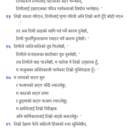
तिनीहरूले तिमीलाई यहोवाको सहर भन्‍नेछन्‌,
+
तिमीलाई इस्राएलका पवित्र परमेश्‍वरको सियोन भन्‍नेछन्‌।
तिम्रो वास्ता गरिएन, तिमीलाई घृणा गरियो अनि तिम्रो बाटो हुँदै कोही गएन
१५
+
तर अब तिमी सदाको लागि गर्व गर्ने कारण हुनेछौ,
+
तिमी पुस्तौँपुस्तासम्म रमाहट गर्ने कारण हुनेछौ।
+
तिमीले जातिजातिको दूध पिउनेछौ,
१६
+
तिमीले राजाहरूका छातीबाट दूध चुस्नेछौ;
तब तिमीले थाह पाउनेछौ, म यहोवा नै तिम्रो उद्धारक हुँ,
+
म याकुबका शक्‍तिशाली परमेश्‍वर तिम्रो मुक्‍तिदाता हुँ।
म तामाको सट्टा सुन
१७
र फलामको सट्टा चाँदी ल्याउनेछु;
म काठको सट्टा तामा
र ढुङ्‌गाको सट्टा फलाम ल्याउनेछु;
म शान्तिलाई तिम्रो निरीक्षक
+
अनि धार्मिकतालाई तिम्रो नाइके बनाउनेछु।
तिम्रो देशमा फेरि कहिल्यै हिंसाको स्वर सुनिनेछैन,
१८