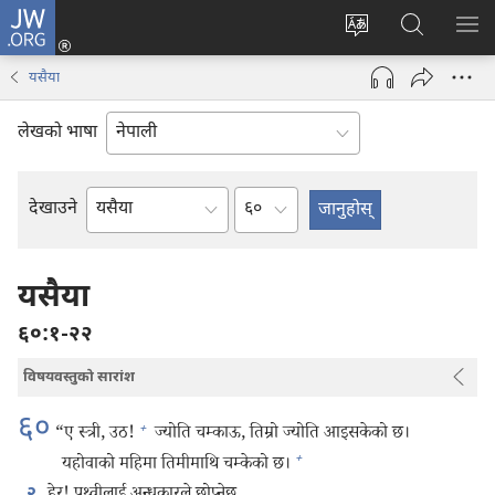
JW.ORG
प्रवेश
(ब्राउजरको
वेब
JW.ORG
मेनु
अर्को
साइटको
मा
देखा
यसैया
ट्याबमा
भाषा
खोज्नुहोस्‌
नयाँ
परिवर्तन
लेखको भाषा
पृष्ठ
गर्ने
खुल्नेछ)
अध्याय
देखाउने
बाइबलको
किताब
यसैया
६०:१-२२
विषयवस्तुको सारांश
६०
+
“ए स्त्री, उठ!
ज्योति चम्काऊ, तिम्रो ज्योति आइसकेको छ।
+
यहोवाको महिमा तिमीमाथि चम्केको छ।
२