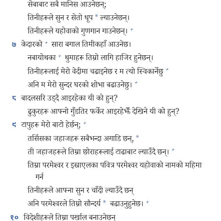
सेबाबाट सबै मानिस आउनेछन्‌;
तिनीहरूले सुन र सेतो धूप
*
ल्याउनेछन्‌।
+
तिनीहरूले यहोवाको गुणगान गाउनेछन्‌।
+
केदारको
सारा बगाल तिमीकहाँ आउनेछ।
७
+
नबायोथका
थुमाहरू तिम्रो लागि हाजिर हुनेछन्‌।
+
तिनीहरूलाई मेरो वेदीमा चढाइनेछ र म त्यो स्विकार्नेछु
+
अनि म मेरो सुन्दर घरको शोभा बढाउनेछु।
बादलसरि उड्‌दै आइरहेका यी को हुन्‌?
८
ढुकुरहरू आफ्नो गुँडतिर फर्केर आइरहेझैँ देखिने यी को हुन्‌?
+
टापुहरू मेरो बाटो हेर्छन्‌;
९
तर्सिसका जहाजहरू सबैभन्दा अगाडि छन्‌,
*
+
ती जहाजहरूले तिम्रा छोराहरूलाई टाढाबाट ल्याउँदै छन्‌।
तिम्रा परमेश्‍वर र इस्राएलका पवित्र परमेश्‍वर यहोवाको नामको महिमा
गर्न
तिनीहरूले आफ्ना सुन र चाँदी ल्याउँदै छन्‌
+
अनि परमेश्‍वरले तिम्रो सौन्दर्य
*
बढाउनुहुनेछ।
विदेशीहरूले तिम्रा पर्खाल बनाउनेछन्‌
१०