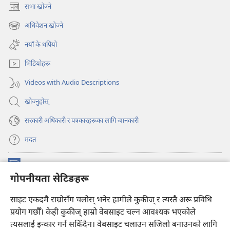
सभा खोज्ने
(ब्राउजरको
अर्को
अधिवेशन खोज्ने
(ब्राउजरको
ट्याबमा
अर्को
नयाँ
नयाँ के थपियो
ट्याबमा
पृष्ठ
नयाँ
खुल्नेछ)
भिडियोहरू
पृष्ठ
खुल्नेछ)
Videos with Audio Descriptions
खोज्नुहोस्‌
सरकारी अधिकारी र पत्रकारहरूका लागि जानकारी
मदत
अनुदान
(ब्राउजरको
गोपनीयता सेटिङहरू
अर्को
ट्याबमा
प्रहरीधरहरा अनलाइन लाइब्रेरी
साइट एकदमै राम्रोसँग चलोस् भनेर हामीले कुकीज् र त्यस्तै अरू प्रविधि
नयाँ
(ब्राउजरको
पृष्ठ
अर्को
प्रयोग गर्छौँ। केही कुकीज्‌ हाम्रो वेबसाइट चल्न आवश्यक भएकोले
®
JW Hub
खुल्नेछ)
ट्याबमा
(ब्राउजरको
त्यसलाई इन्कार गर्न सकिँदैन। वेबसाइट चलाउन सजिलो बनाउनको लागि
नयाँ