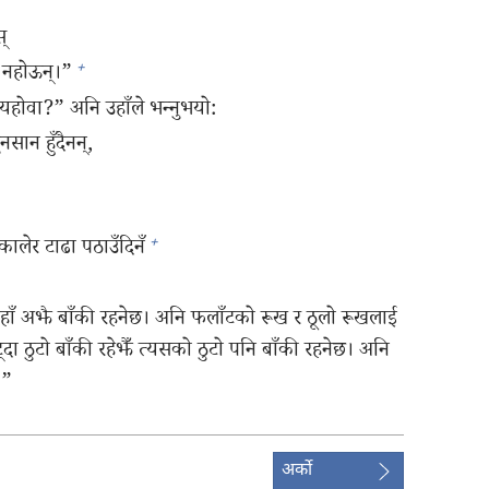
‌
+
 नहोऊन्‌।”
े यहोवा?” अनि उहाँले भन्‍नुभयो:
न हुँदैनन्‌,
+
लेर टाढा पठाउँदिनँ
हाँ अझै बाँकी रहनेछ। अनि फलाँटको रूख र ठूलो रूखलाई
दा ठुटो बाँकी रहेझैँ त्यसको ठुटो पनि बाँकी रहनेछ। अनि
।”
अर्को