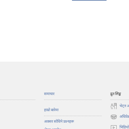
समाचार
द्रुत लिङ्क
भेट्‌न 
हाम्रो बारेमा
अधिवेश
(ब्राउजरको
अक्सर सोधिने प्रश्‍नहरू
अर्को
भिडिय