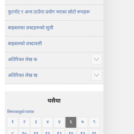
फुटनोट र अन्य ठाउँमा प्रयोग भएका छोटो रूपहरू
बाइबलका शब्दहरूको सूची
बाइबलको शब्दावली
अतिरिक्‍त लेख क
थप
देखाउने
अतिरिक्‍त लेख ख
थप
देखाउने
यसैया
विषयवस्तुको सारांश
१
२
३
४
५
६
७
८
९
१०
११
१२
१३
१४
१५
१६