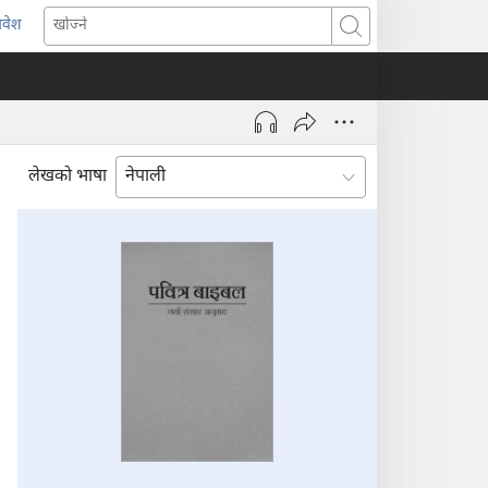
्रवेश
ब्राउजरको
खोज्ने
र्को
्याबमा
याँ
ष्ठ
ुल्नेछ)
लेखको भाषा