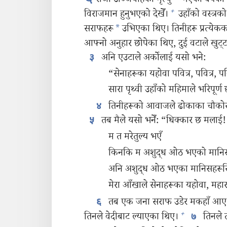
राजा उज्जियाहको मृत्यु
भएको वर्षको क
+
विराजमान हुनुभएको देखेँ।
उहाँको वस्त्रक
सराफहरू
*
उभिएका थिए। तिनीहरू प्रत्येकक
आफ्नो अनुहार छोपेका थिए, दुई वटाले खुट्टा 
अनि एउटाले अर्कोलाई यसो भने:
३
“सेनाहरूका यहोवा पवित्र, पवित्र, पवित
सारा पृथ्वी उहाँको महिमाले भरिपूर्ण
तिनीहरूको आवाजले ढोकाका चौकोसहर
४
तब मैले यसो भनेँ: “धिक्कार छ मलाई!
५
म त मरेतुल्य भएँ
किनकि म अशुद्ध ओठ भएको मानिस 
अनि अशुद्ध ओठ भएका मानिसहरूसि
मेरा आँखाले सेनाहरूका यहोवा, महार
तब एक जना सराफ उडेर मकहाँ आए। ति
६
+
तिनले वेदीबाट ल्याएका थिए।
तिनले त्
७