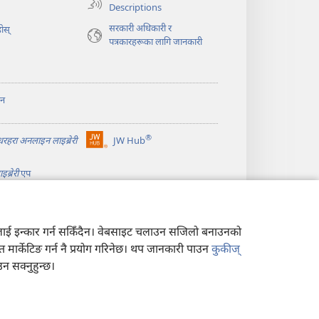
पृष्ठ
Descriptions
खुल्नेछ)
सरकारी अधिकारी र
ोस्‌
पत्रकारहरूका लागि जानकारी
ान
®
ीधरहरा अनलाइन लाइब्रेरी
JW Hub
(ब्राउजरको
अर्को
ब्रेरी
एप
ट्याबमा
नयाँ
पृष्ठ
खुल्नेछ)
त्यसलाई इन्कार गर्न सकिँदैन। वेबसाइट चलाउन सजिलो बनाउनको
न त मार्केटिङ गर्न नै प्रयोग गरिनेछ। थप जानकारी पाउन
कुकीज्
 सक्नुहुन्छ।
ीति
|
गोपनीयता सेटिङहरू