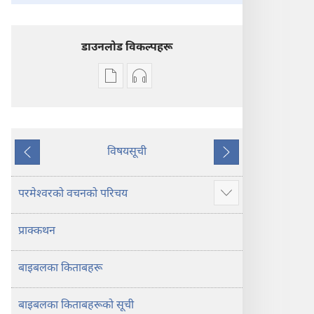
डाउनलोड विकल्पहरू
प्रकाशन
अडियो
डाउनलोडका
डाउनलोडका
विकल्प
विकल्पहरू
पवित्र
पवित्र
बाइबल
बाइबल
विषयसूची
अघिल्लो
अर्को
—
—
नयाँ
नयाँ
परमेश्‍वरको वचनको परिचय
थप
संसार
संसार
देखाउने
अनुवाद
अनुवाद
प्राक्कथन
बाइबलका किताबहरू
बाइबलका किताबहरूको सूची