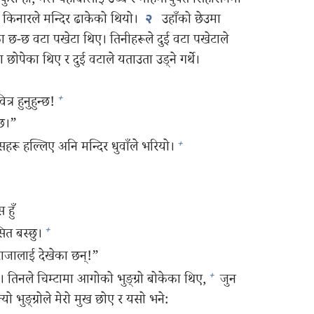
ुरा हो, मैले यहोवालाई उच्च र महिमायुक्‍त सिंहासनमा
ो किनारले मन्दिर ढाकेको थियो।
उहाँको छेउमा
२
ा छ-छ वटा पखेटा थिए। तिनीहरूले दुई वटा पखेटाले
छोपेका थिए र दुई वटाले यताउता उड्‌ने गर्थे।
+
्र हुनुहुन्छ!
 छ।”
+
ू हल्लिए अनि मन्दिर धुवाँले भरियो।
हुँ
+
त बस्छु।
ाजालाई देखेका छन्‌!”
+
नले चिम्टामा आगोको भुङ्‌ग्रो बोकेका थिए,
जुन
यो भुङ्‌ग्रोले मेरो मुख छोए र यसो भने: