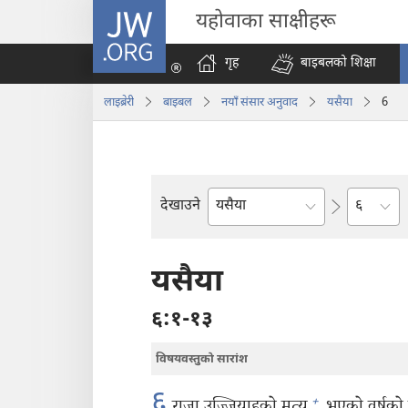
JW.ORG
यहोवाका साक्षीहरू
गृह
बाइबलको शिक्षा
लाइब्रेरी
बाइबल
नयाँ संसार अनुवाद
यसैया
6
अध्याय
देखाउने
बाइबलको
किताब
यसैया
६:१-१३
विषयवस्तुको सारांश
६
+