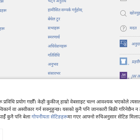
भेट्‌न अनुरोध
ट्याबमा
हरू
नयाँ
हामीसित सम्पर्क गर्नुहोस्‌
ेखहरू
पृष्ठ
खोज्नुह
बेथेल टुर
खुल्नेछ)
सभाहरू
मदत
हरू
स्मरणार्थ
अनुद
अधिवेशनहरू
(ब्राउजरको
अर्को
गतिविधि
ट्याबमा
प्रहर
अनुभव
नयाँ
(ब्राउजरको
पृष्ठ
अर्को
संसारभर
JW लाइ
खुल्नेछ)
ट्याबमा
नयाँ
पृष्ठ
्रव्य नाटकहरू
खुल्नेछ)
अरू प्रविधि प्रयोग गर्छौँ। केही कुकीज्‌ हाम्रो वेबसाइट चल्न आवश्यक भएकोले 
स्विकार्न वा अस्वीकार गर्न सक्नुहुन्छ। यसको कुनै पनि जानकारी बिक्री गरिनेछैन 
पाईँ कुनै पनि बेला
गोपनीयता सेटिङहरू
मा गएर आफ्नो रुचिअनुसार सेटिङ मिलाउन
h Tower Bible and Tract Society of Pennsylvania.
प्रयोगका सर्तहरू
|
गोपनीयता न