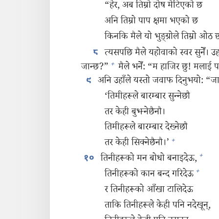
“हेर, अब तिम्रो दोष मेटिएको छ
अनि तिम्रो पाप क्षमा भएको छ
किनकि मैले यो भुङ्‌ग्रोले तिम्रो ओठ
त्यसपछि मैले यहोवाको स्वर सुनेँ। उह
८
+
जान्छ?”
मैले भनेँ: “म हाजिर छु! मलाई प
अनि उहाँले यस्तो जवाफ दिनुभयो: “ज
९
‘तिमीहरूले बारम्बार सुन्‍नेछौ
तर केही बुझ्नेछैनौ।
तिमीहरूले बारम्बार देख्नेछौ
+
तर केही सिक्नेछैनौ।’
+
तिनीहरूको मन बोधो बनाइदेऊ,
१०
+
तिनीहरूको कान बन्द गरिदेऊ
र तिनीहरूको आँखा टालिदेऊ
ताकि तिनीहरूले केही पनि नदेखून्‌,