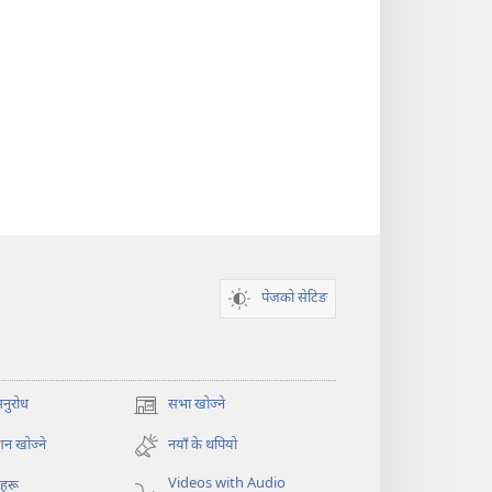
पेजको सेटिङ
अनुरोध
सभा खोज्ने
(ब्राउजरको
अर्को
न खोज्ने
नयाँ के थपियो
ट्याबमा
नयाँ
Videos with Audio
ोहरू