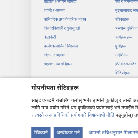
बाइबल अध्ययन सामग्री
पर्चा र निमन्त्रणा
शान्ति र आनन्द
शृङ्‌खलाबद्ध ल
पारिवारिक तथा वैवाहिक जीवन
पत्रिकाहरू
किशोरकिशोरी र युवायुवती
अभ्यास पुस्तिका
केटाकेटी
कार्यक्रमहरू
परमेश्‍वरमाथिको विश्‍वास
सूचीहरू
विज्ञान र बाइबल
निर्देशिका
बाइबल तथा इतिहास
JW ब्रोडकास्टिङ
भिडियोहरू
सङ्‌गीत
गोपनीयता सेटिङहरू
बाइबलआधारित श
साइट एकदमै राम्रोसँग चलोस् भनेर हामीले कुकीज् र त्यस्तै 
लागि मात्र प्रयोग गरिने थप कुकीज्‌को प्रयोगलाई भने तपाईँले 
र त्यस्तै अरू प्रविधिको प्रयोगबारे विश्वव्यापी नीति
पढ्नुहोस्। त
Copyright
© 2026 Watc
स्विकार्ने
अस्वीकार गर्ने
आफ्नो रुचिअनुसार मिलाउने