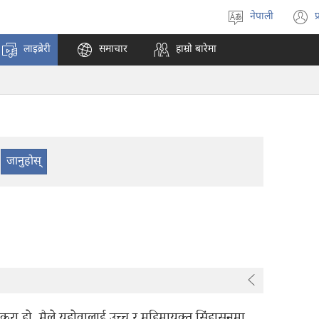
नेपाली
प
भाषा
(
रोज्ने
अ
लाइब्रेरी
समाचार
हाम्रो बारेमा
ट
न
पृ
ख