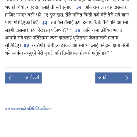
जब अरू सङ्‌गी दासहरूले यी सब देखे, तब तिनीहरू असाध्यै दुःखी भए र जे-जे
भएको थियो, गएर राजालाई ती सबै सुनाए।
अनि राजाले त्यस दासलाई
३२
हाजिर गराएर यसो भने: ‘ए दुष्ट दास, तैँले मसित बिन्ती गर्दा मैले तेरो सबै ऋण
माफ गरिदिएको थिएँ।
तब मैले तँलाई कृपा देखाएझैँ के तैँले पनि आफ्नो
३३
+
सङ्‌गी दासलाई कृपा देखाउनु पर्दैनथ्यो?’
अनि राजा क्रोधित भए र
३४
आफ्नो सबै ऋण नतिरेसम्म त्यस दासलाई थुनिराख्न जेलरहरूको हातमा
सुम्पिदिए।
त्यसैगरि तिमीहरू हरेकले आफ्नो भाइलाई मनैदेखि क्षमा गरेनौ
३५
+
भने स्वर्गमा बस्नुहुने मेरो बुबाले पनि तिमीहरूलाई त्यसै गर्नुहुनेछ।”
अघिल्लो
अर्को
यस प्रकाशनको प्रतिलिपि अधिकार