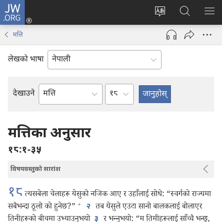
JW.ORG
प्रवेश
(ब्राउजरको
वेब
JW.ORG
मेनु
अर्को
साइटको
मा
देखा
मत्ति
ट्याबमा
भाषा
खोज्नुहोस्‌
नयाँ
परिवर्तन
लेखको भाषा
पृष्ठ
गर्ने
खुल्नेछ)
अध्याय
देखाउने
बाइबलको
किताब
मत्तिका अनुसार
१८:१-३५
विषयवस्तुको सारांश
१८
त्यसबेला चेलाहरू येसुको नजिक आए र उहाँलाई सोधे: “स्वर्गको राज्यमा
+
सबैभन्दा ठूलो को हुनेछ?”
तब येसुले एउटा सानो बालकलाई बोलाएर
२
तिनीहरूको बीचमा उभ्याउनुभयो
र भन्‍नुभयो: “म तिमीहरूलाई साँच्चै भन्छु,
३