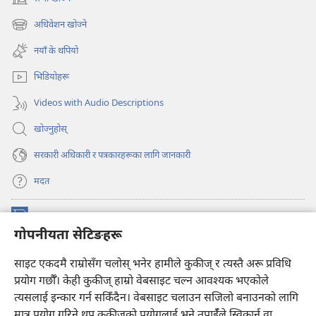
(ब्राउजरको
अर्को
अधिवेशन खोज्ने
(ब्राउजरको
ट्याबमा
अर्को
नयाँ
नयाँ के थपियो
ट्याबमा
पृष्ठ
नयाँ
खुल्नेछ)
भिडियोहरू
पृष्ठ
खुल्नेछ)
Videos with Audio Descriptions
खोज्नुहोस्‌
सरकारी अधिकारी र पत्रकारहरूका लागि जानकारी
मदत
अनुदान
(ब्राउजरको
गोपनीयता सेटिङहरू
अर्को
ट्याबमा
प्रहरीधरहरा अनलाइन लाइब्रेरी
साइट एकदमै राम्रोसँग चलोस् भनेर हामीले कुकीज् र त्यस्तै अरू प्रविधि
नयाँ
(ब्राउजरको
पृष्ठ
अर्को
प्रयोग गर्छौँ। केही कुकीज्‌ हाम्रो वेबसाइट चल्न आवश्यक भएकोले
®
JW Hub
खुल्नेछ)
ट्याबमा
(ब्राउजरको
त्यसलाई इन्कार गर्न सकिँदैन। वेबसाइट चलाउन सजिलो बनाउनको लागि
नयाँ
अर्को
मात्र प्रयोग गरिने थप कुकीज्‌को प्रयोगलाई भने तपाईँले स्विकार्न वा