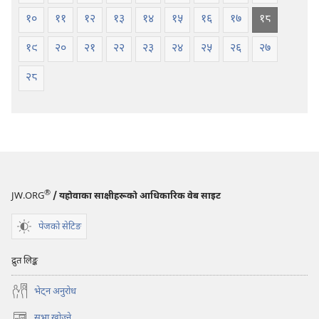
१०
११
१२
१३
१४
१५
१६
१७
१८
१९
२०
२१
२२
२३
२४
२५
२६
२७
२८
®
JW.ORG
/ यहोवाका साक्षीहरूको आधिकारिक वेब साइट
पेजको सेटिङ
द्रुत लिङ्क
भेट्‌न अनुरोध
सभा खोज्ने