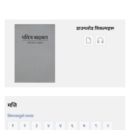
डाउनलोड विकल्पहरू
प्रकाशन
अडियो
डाउनलोडका
डाउनलोडका
विकल्प
विकल्पहरू
पवित्र
पवित्र
बाइबल
बाइबल
—
—
नयाँ
नयाँ
संसार
संसार
अनुवाद
अनुवाद
मत्ति
विषयवस्तुको सारांश
१
२
३
४
५
६
७
८
९