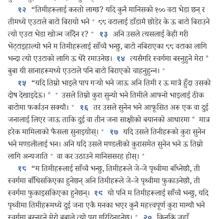
“तिमीहरूलाई कस्तो लाग्छ? यदि कुनै मानिसको १०० वटा भेडा छन्‌ र
१२
+
तीमध्ये एउटाले बाटो बिरायो भने
९९ वटालाई डाँडामै छोडेर के ऊ बाटो बिराउने
+
त्यो एउटा भेडा खोज्न जाँदैन र?
अनि उसले त्यसलाई केही गरी
१३
भेट्टाइहाल्यो भने म तिमीहरूलाई साँच्चै भन्छु, बाटो नबिराएका ९९ वटाका लागि
भन्दा त्यो एउटाको लागि ऊ धेरै रमाउनेछ।
त्यसैगरि स्वर्गमा बस्नुहुने मेरा
*
१४
+
बुबा यी सानाहरूमध्ये एउटाले पनि बाटो बिराएको चाहनुहुन्‍न।
“यदि तिम्रो भाइले पाप गऱ्‍यो भने जाऊ अनि तिमी र ऊ मात्रै हुँदा उसको
१५
+
दोष देखाइदेऊ।
*
उसले तिम्रो कुरा सुन्यो भने तिमीले आफ्नो भाइलाई ठीक
+
बाटोमा फर्काउन सक्यौ।
तर उसले सुनेन भने आफूसित अरू एक वा दुई
१६
जनालाई लिएर जाऊ ताकि दुई वा तीन जना साक्षीको बयानको आधारमा
*
मात्र
+
हरेक मामिलाको फैसला सुनाइयोस्‌।
यदि उसले तिनीहरूको कुरा सुनेन
१७
भने मण्डलीलाई भन। अनि यदि उसले मण्डलीको कुरासमेत सुनेन भने ऊ तिम्रो
+
+
लागि अन्यजाति
वा कर उठाउने मानिससरह होस्‌।
“म तिमीहरूलाई साँच्चै भन्छु, तिमीहरूले जे-जे पृथ्वीमा बाँध्नेछौ, ती
१८
स्वर्गमा बाँधिसकिएका हुनेछन्‌ अनि तिमीहरूले जे-जे पृथ्वीमा फुकाउनेछौ, ती
स्वर्गमा फुकाइसकिएका हुनेछन्‌।
यो पनि म तिमीहरूलाई साँच्चै भन्छु, यदि
१९
पृथ्वीमा तिमीहरूमध्ये दुई जना एकै मनका भएर कुनै महत्त्वपूर्ण कुरा माग्यौ भने
+
स्वर्गमा बस्नुहुने मेरो बुबाले त्यो पूरा गरिदिनुहुनेछ।
किनकि जहाँ
२०