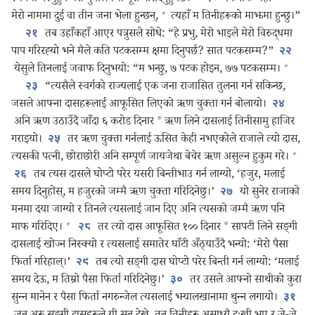
+
मेरो नाममा दुई वा तीन जना भेला हुन्छन्‌,
त्यहाँ म तिनीहरूको माझमा हुन्छु।”
तब उहाँकहाँ आएर पत्रुसले सोधे: “हे प्रभु, मेरो भाइले मेरो विरुद्धमा
२१
पाप गरिरह्‍यो भने मैले कति पटकसम्म क्षमा दिनुपर्छ? सात पटकसम्म?”
२२
+
येसुले तिनलाई जवाफ दिनुभयो: “म भन्छु, ७ पटक होइन, ७७ पटकसम्म।
“त्यसैले स्वर्गको राज्यलाई एक जना राजासित तुलना गर्न सकिन्छ,
२३
जसले आफ्ना दासहरूलाई आफूसित लिएको ऋण चुक्‍ता गर्न बोलायो।
२४
अनि ऋण उठाउँदै जाँदा ६ करोड दिनार
*
ऋण लिने दासलाई तिनीसामु हाजिर
गराइयो।
तर ऋण चुक्‍ता गर्नलाई ऊसित केही नभएकोले राजाले त्यो दास,
२५
+
त्यसकी पत्नी, छोराछोरी अनि सम्पूर्ण जायजेथा बेचेर ऋण असुल्न हुकुम गरे।
तब त्यस दासले घोप्टो परेर यसरी बिन्तीभाउ गर्न लाग्यो, ‘हजुर, मलाई
२६
समय दिनुहोस्‌, म हजुरको जम्मै ऋण चुक्‍ता गरिदिनेछु।’
यो सुनेर राजाको
२७
मनमा दया जाग्यो र तिनले त्यसलाई जान दिए अनि त्यसको जम्मै ऋण पनि
+
माफ गरिदिए।
तर त्यो दास आफूसित १०० दिनार
*
सापटी लिने सङ्‌गी
२८
दासलाई खोज्न निस्क्यो र त्यसलाई समातेर घाँटी अँठ्‌याउँदै भन्यो: ‘मेरो पैसा
फिर्ता गरिहाल्‌।’
तब त्यो सङ्‌गी दास घोप्टो परेर बिन्ती गर्न लाग्यो: ‘मलाई
२९
समय देऊ, म तिम्रो पैसा फिर्ता गरिदिनेछु।’
तर उसले आफ्नो साथीको कुरा
३०
सुन्‍न मानेन र पैसा फिर्ता नगरुन्जेल त्यसलाई झ्यालखानामा थुन्‍न लगायो।
३१