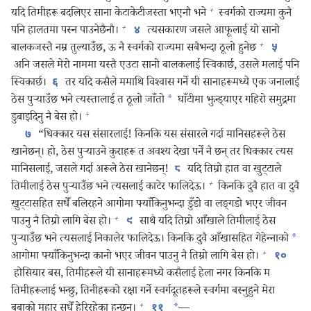
+
यदि तिमीहरू बदलिएर साना केटाकेटीजस्ता भएनौ भने
स्वर्गको राज्यमा कुनै
+
पनि हालतमा पस्न पाउनेछैनौ।
त्यसकारण जसले आफूलाई यो सानो
४
+
बालकजस्तै नम्र तुल्याउँछ, ऊ नै स्वर्गको राज्यमा सबैभन्दा ठूलो हुनेछ
५
अनि जसले मेरो नाममा यस्तै एउटा सानो बालकलाई स्विकार्छ, उसले मलाई पनि
स्विकार्छ।
तर यदि कसैले ममाथि विश्‍वास गर्ने यी सानाहरूमध्ये एक जनालाई
६
ठेस पुऱ्‍याउँछ भने त्यस्तालाई त ठूलो जाँतो
*
घाँटीमा झुन्ड्‌याएर गहिरो समुद्रमा
+
डुबाइदिनु नै बेस हो।
“धिक्कार यस संसारलाई! किनकि यस संसारले गर्दा मानिसहरूले ठेस
७
खानेछन्‌। हो, ठेस पुऱ्‍याउने कुराहरू त अवश्‍य देखा पर्ने नै छन्‌ तर धिक्कार त्यस
मानिसलाई, जसले गर्दा अरूले ठेस खानेछन्‌!
यदि तिम्रो हात वा खुट्टाले
८
+
तिमीलाई ठेस पुऱ्‍याउँछ भने त्यसलाई काटेर फालिदेऊ।
किनकि दुवै हात वा दुवै
खुट्टासहित सधैँ बलिरहने आगोमा फ्याँकिनुभन्दा डुँडो वा लङ्‌गडो भएर जीवन
+
पाउनु नै तिम्रो लागि बेस हो।
साथै यदि तिम्रो आँखाले तिमीलाई ठेस
९
पुऱ्‍याउँछ भने त्यसलाई निकालेर फालिदेऊ। किनकि दुवै आँखासहित गेहेन्‍नाको
*
+
आगोमा फ्याँकिनुभन्दा कानो भएर जीवन पाउनु नै तिम्रो लागि बेस हो।
१०
होसियार बस, तिमीहरूले यी सानाहरूमध्ये कसैलाई हेला नगर किनकि म
तिमीहरूलाई भन्छु, तिनीहरूको रक्षा गर्ने स्वर्गदूतहरूले स्वर्गमा बस्नुहुने मेरा
+
बुबाको मुहार सधैँ हेरिरहेका हुन्छन्‌।
*
—
११