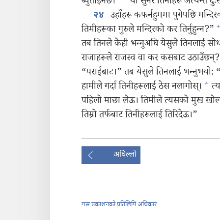
ब्युँताइनेछ।”
यो सुनेर तिनीहरू अत्यन्तै दु
उहाँहरू कफर्नहुममा पुगेपछि मन्दि
२४
+
तिमीहरूका गुरुले मन्दिरको कर तिर्नुहुन्‍न?”
तब तिनले केही भन्‍नुअघि येसुले तिनलाई सो
राजाहरूले राजस्व वा कर कसबाट उठाउँछन्
“पराईबाट।” तब येसुले तिनलाई भन्‍नुभयो: “उ
+
हामीले गर्दा तिनीहरूलाई ठेस नलागोस्‌।
त्य
पहिलो माछा लेऊ। तिमीले त्यसको मुख खोल्
तिम्रो तर्फबाट तिनीहरूलाई तिरिदेऊ।”
अघिल्लो
यस प्रकाशनको प्रतिलिपि अधिकार