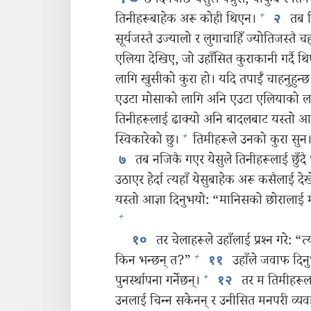
छ दिनपछि येसुले पत्रुस, याकुब र तिनक
+
तिनीहरूबाहेक अरू कोही थिएन।
तब त
२
सूर्यजस्तै उज्यालो र लुगाचाहिँ ज्योतिजस्तै 
एलिया देखिए, जो उहाँसित कुराकानी गर्दै थ
लागि खुसीको कुरा हो। यदि तपाईँ चाहनुहुन्छ
एउटा मोसाको लागि अनि एउटा एलियाको ल
तिनीहरूलाई ढाक्यो अनि बादलबाट यस्तो आवा
+
स्विकारेको छु।
तिमीहरूले उनको कुरा सुन
तब नजिकै गएर येसुले तिनीहरूलाई छुँदै
७
उठाएर हेर्दा त्यहाँ येसुबाहेक अरू कसैलाई देखे
यस्तो आज्ञा दिनुभयो: “मानिसको छोरालाई मृत
+
तर चेलाहरूले उहाँलाई प्रश्‍न गरे:
१०
+
किन भन्छन्‌ त?”
उहाँले जवाफ दिनु
११
+
पुनर्स्थापना गर्नेछन्‌।
तर म तिमीहरूला
१२
उनलाई चिन्‍न सकेनन्‌ र उनीसित मनपरी व्यवह