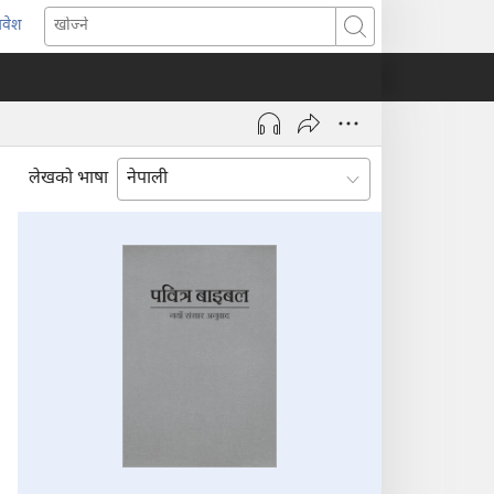
्रवेश
ब्राउजरको
खोज्ने
र्को
्याबमा
याँ
ष्ठ
ुल्नेछ)
लेखको भाषा