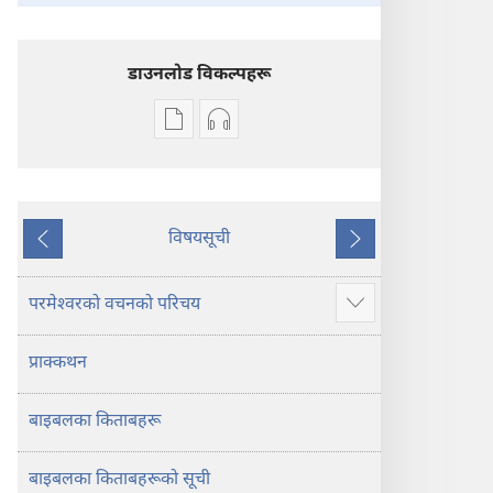
डाउनलोड विकल्पहरू
प्रकाशन
अडियो
डाउनलोडका
डाउनलोडका
विकल्प
विकल्पहरू
पवित्र
पवित्र
बाइबल
बाइबल
विषयसूची
अघिल्लो
अर्को
—
—
नयाँ
नयाँ
परमेश्‍वरको वचनको परिचय
थप
संसार
संसार
देखाउने
अनुवाद
अनुवाद
प्राक्कथन
बाइबलका किताबहरू
बाइबलका किताबहरूको सूची