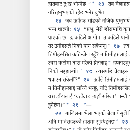
+
हातबाट दुःख भोग्नेछ।”
तब चेलाहरूले
१३
गरिरहनुभएको रहेछ भनेर बुझे।
जब उहाँहरू भीडको नजिकै पुग्नुभय
१४
भन्‍न थाल्यो:
“प्रभु, मेरो छोरामाथि कृप
१५
पाएको छ। ऊ कहिले आगोमा त कहिले पानीम
तर उनीहरूले निको पार्न सकेनन्‌।”
तब य
१७
तिमीहरूसित कतिन्जेल रहूँ? म तिमीहरूलाई
त्यस केटोमा बास गरेको प्रेतलाई
*
हप्काउनुभ
+
निको भइहाल्यो।
त्यसपछि चेलाहरू 
१९
धपाउन सकेनौँ?”
उहाँले तिनीहरूलाई भ
२०
म तिमीहरूलाई साँच्चै भन्छु, यदि तिमीहरूसित
यस डाँडालाई ‘यहाँबाट त्यहाँ सरिजा’ भन्यौ
+
हुनेछैन।”
*
—
२१
गालिलमा भेला भएको बेला येसुले 
२२
+
अनि मानिसहरूको हातमा सुम्पिइनेछ
२३
+