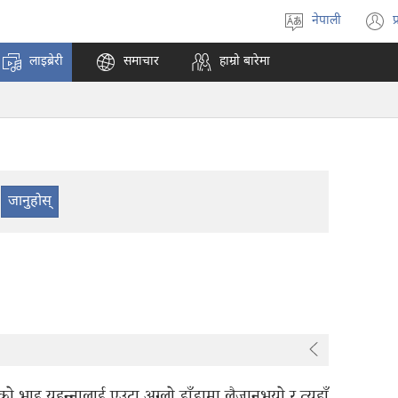
नेपाली
प
भाषा
(
रोज्ने
अ
लाइब्रेरी
समाचार
हाम्रो बारेमा
ट
न
पृ
ख