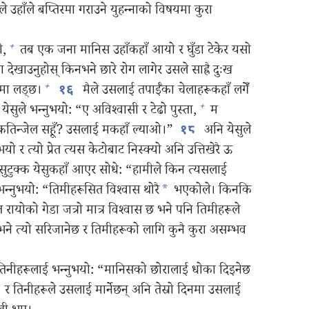
 उहाँले बप्तिस्मा गराउने युहन्‍नाको विषयमा कुरा
+
ो,
तब एक जना मानिस उहाँकहाँ आयो र घुँडा टेकेर यसो
ा देखाउनुहोस्‌ किनभने छारे रोग लागेर उसले साह्रै दुःख
+
ा लड्‌छ।
मैले उसलाई तपाईँका चेलाहरूकहाँ लगेँ
१६
+
ेसुले भन्‍नुभयो: “ए अविश्‍वासी र टेढो पुस्ता,
म
 कतिन्जेल सहूँ? उसलाई मकहाँ ल्याओ।”
अनि येसुले
१८
यो र त्यो प्रेत त्यस केटोबाट निस्क्यो अनि उत्तिखेरै ऊ
सुटुक्क येसुकहाँ आएर सोधे: “हामीले किन त्यसलाई
न्‍नुभयो: “तिमीहरूसित विश्‍वास थोरै
*
भएकोले। किनकि
 रायोको गेडा जत्रो मात्र विश्‍वास छ भने पनि तिमीहरूले
 भने त्यो सरिजानेछ र तिमीहरूको लागि कुनै कुरा असम्भव
तिनीहरूलाई भन्‍नुभयो: “मानिसको छोरालाई धोका दिइनेछ
र तिनीहरूले उसलाई मार्नेछन्‌ अनि तेस्रो दिनमा उसलाई