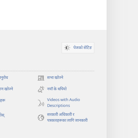
पेजको सेटिङ
अनुरोध
सभा खोज्ने
(ब्राउजरको
अर्को
न खोज्ने
नयाँ के थपियो
ट्याबमा
नयाँ
Videos with Audio
ोहरू
पृष्ठ
Descriptions
खुल्नेछ)
सरकारी अधिकारी र
ोस्‌
पत्रकारहरूका लागि जानकारी