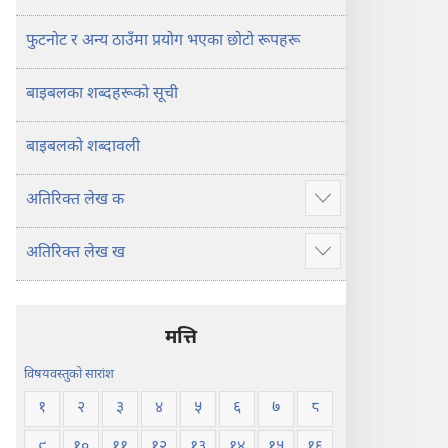
फुटनोट र अन्य ठाउँमा प्रयोग भएका छोटो रूपहरू
बाइबलका शब्दहरूको सूची
बाइबलको शब्दावली
अतिरिक्‍त लेख क
थप
देखाउने
अतिरिक्‍त लेख ख
थप
देखाउने
मत्ति
विषयवस्तुको सारांश
१
२
३
४
५
६
७
८
९
१०
११
१२
१३
१४
१५
१६