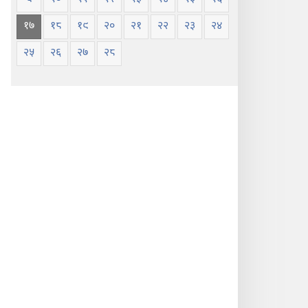
१७
१८
१९
२०
२१
२२
२३
२४
२५
२६
२७
२८