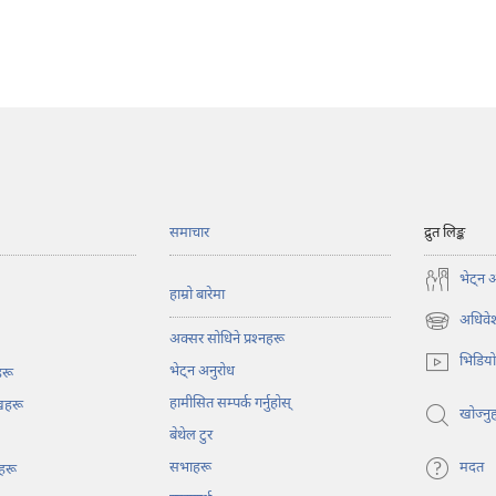
समाचार
द्रुत लिङ्क
भेट्‌न 
हाम्रो बारेमा
अधिवेश
(ब्राउजरको
अक्सर सोधिने प्रश्‍नहरू
अर्को
भिडिय
भेट्‌न अनुरोध
ट्याबमा
हरू
नयाँ
हामीसित सम्पर्क गर्नुहोस्‌
ेखहरू
पृष्ठ
खोज्नुह
बेथेल टुर
खुल्नेछ)
सभाहरू
मदत
हरू