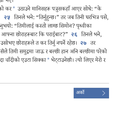
ःखी भए।
रको कर
*
उठाउने मानिसहरू पत्रुसकहाँ आएर सोधे: “के
तिनले भने: “तिर्नुहुन्छ।” तर जब तिनी घरभित्र पसे,
२५
ध्नुभयो: “तिमीलाई कस्तो लाग्छ सिमोन? पृथ्वीका
‌? आफ्ना छोराहरूबाट कि पराईबाट?”
तिनले भने,
२६
सोभए छोराहरूले त कर तिर्नु नपर्ने रहेछ।
तर
२७
सैले तिमी समुद्रमा जाऊ र बल्छी हान अनि बल्छीमा परेको
दा चाँदीको एउटा सिक्का
*
भेट्टाउनेछौ। त्यो लिएर मेरो र
अर्को