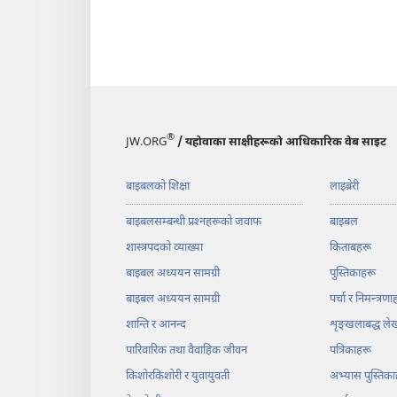
®
JW.ORG
/ यहोवाका साक्षीहरूको आधिकारिक वेब साइट
बाइबलको शिक्षा
लाइब्रेरी
बाइबलसम्बन्धी प्रश्‍नहरूको जवाफ
बाइबल
शास्त्रपदको व्याख्या
किताबहरू
बाइबल अध्ययन सामग्री
पुस्तिकाहरू
बाइबल अध्ययन सामग्री
पर्चा र निमन्त्रणा
शान्ति र आनन्द
शृङ्‌खलाबद्ध ल
पारिवारिक तथा वैवाहिक जीवन
पत्रिकाहरू
किशोरकिशोरी र युवायुवती
अभ्यास पुस्तिका