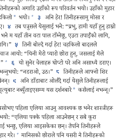
ो भाइ युहन्‍नालाई एउटा अग्लो डाँडामा लैजानुभयो र त्यहाँ
िनीहरूको अगाडि उहाँको रूप परिवर्तन भयो। उहाँको मुहार
+
चहकिलो
*
भयो।
अनि हेर! तिनीहरूसामु मोसा र
३
िए।
तब पत्रुसले येसुलाई भने: “प्रभु, हामी यहाँ हुनु हाम्रो
४
 भने म यहाँ तीन वटा पाल टाँग्नेछु, एउटा तपाईँको लागि,
ागि।”
तिनी बोल्दै गर्दा हेर! चहकिलो बादलले
५
ज आयो: “यिनी मेरो प्यारो छोरा हुन्‌, जसलाई मैले
+
।”
यो सुनेर चेलाहरू घोप्टो परे अनि असाध्यै डराए।
६
 भन्‍नुभयो: “नडराओ, उठ।”
तिनीहरूले आफ्नो शिर
८
नन्‌।
अनि डाँडाबाट ओर्लँदै गर्दा येसुले तिनीहरूलाई
९
्युबाट नब्युँताइएसम्म यस दर्शनबारे
*
कसैलाई नभन्‍नू।”
 “त्यसोभए पहिला एलिया आउनु आवश्‍यक छ भनेर शास्त्रीहरू
भयो: “एलिया पक्कै पहिला आउनेछन्‌ र सबै कुरा
ई भन्छु, एलिया आइसकेका छन्‌। तैपनि तिनीहरूले
+
ार गरे।
मानिसको छोराले पनि यसरी नै तिनीहरूको