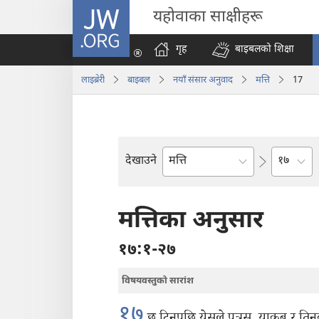
JW.ORG
यहोवाका साक्षीहरू
गृह
बाइबलको शिक्षा
लाइब्रेरी
बाइबल
नयाँ संसार अनुवाद
मत्ति
17
अध्याय
देखाउने
बाइबलको
किताब
मत्तिका अनुसार
१७:१-२७
विषयवस्तुको सारांश
१७