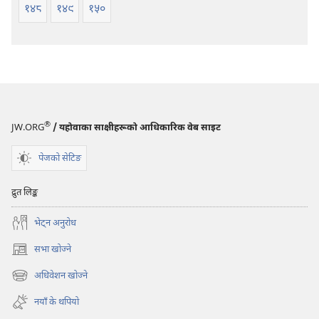
१४८
१४९
१५०
®
JW.ORG
/ यहोवाका साक्षीहरूको आधिकारिक वेब साइट
पेजको सेटिङ
द्रुत लिङ्क
भेट्‌न अनुरोध
सभा खोज्ने
(ब्राउजरको
अर्को
अधिवेशन खोज्ने
(ब्राउजरको
ट्याबमा
अर्को
नयाँ
नयाँ के थपियो
ट्याबमा
पृष्ठ