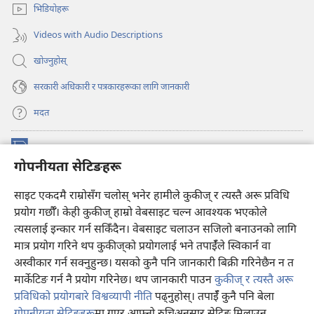
नयाँ
खुल्नेछ)
भिडियोहरू
पृष्ठ
खुल्नेछ)
Videos with Audio Descriptions
खोज्नुहोस्‌
सरकारी अधिकारी र पत्रकारहरूका लागि जानकारी
मदत
अनुदान
(ब्राउजरको
गोपनीयता सेटिङहरू
अर्को
ट्याबमा
प्रहरीधरहरा अनलाइन लाइब्रेरी
नयाँ
(ब्राउजरको
साइट एकदमै राम्रोसँग चलोस् भनेर हामीले कुकीज् र त्यस्तै अरू प्रविधि
पृष्ठ
अर्को
प्रयोग गर्छौँ। केही कुकीज्‌ हाम्रो वेबसाइट चल्न आवश्यक भएकोले
®
JW Hub
खुल्नेछ)
ट्याबमा
(ब्राउजरको
त्यसलाई इन्कार गर्न सकिँदैन। वेबसाइट चलाउन सजिलो बनाउनको लागि
नयाँ
अर्को
मात्र प्रयोग गरिने थप कुकीज्‌को प्रयोगलाई भने तपाईँले स्विकार्न वा
पृष्ठ
JW लाइब्रेरी
एप
ट्याबमा
खुल्नेछ)
अस्वीकार गर्न सक्नुहुन्छ। यसको कुनै पनि जानकारी बिक्री गरिनेछैन न त
नयाँ
मार्केटिङ गर्न नै प्रयोग गरिनेछ। थप जानकारी पाउन
कुकीज् र त्यस्तै अरू
पृष्ठ
खुल्नेछ)
प्रविधिको प्रयोगबारे विश्वव्यापी नीति
पढ्नुहोस्। तपाईँ कुनै पनि बेला