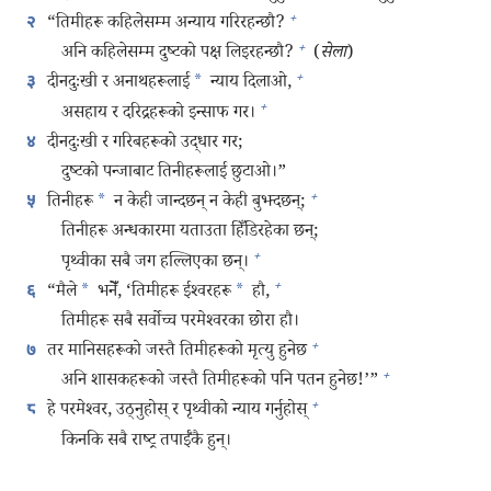
+
“तिमीहरू कहिलेसम्म अन्याय गरिरहन्छौ?
२
+
अनि कहिलेसम्म दुष्टको पक्ष लिइरहन्छौ?
(
सेला
)
+
दीनदुःखी र अनाथहरूलाई
*
न्याय दिलाओ,
३
+
असहाय र दरिद्रहरूको इन्साफ गर।
दीनदुःखी र गरिबहरूको उद्धार गर;
४
दुष्टको पन्जाबाट तिनीहरूलाई छुटाओ।”
+
तिनीहरू
*
न केही जान्दछन्‌ न केही बुझ्दछन्‌;
५
तिनीहरू अन्धकारमा यताउता हिँडिरहेका छन्‌;
+
पृथ्वीका सबै जग हल्लिएका छन्‌।
+
“मैले
*
भनेँ, ‘तिमीहरू ईश्‍वरहरू
*
हौ,
६
तिमीहरू सबै सर्वोच्च परमेश्‍वरका छोरा हौ।
+
तर मानिसहरूको जस्तै तिमीहरूको मृत्यु हुनेछ
७
+
अनि शासकहरूको जस्तै तिमीहरूको पनि पतन हुनेछ!’”
+
हे परमेश्‍वर, उठ्‌नुहोस्‌ र पृथ्वीको न्याय गर्नुहोस्‌
८
किनकि सबै राष्ट्र तपाईँकै हुन्‌।