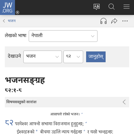
JW.ORG
प्रवेश
(ब्राउजरको
वेब
JW.ORG
मेनु
अर्को
साइटको
मा
देखा
भजन
ट्याबमा
भाषा
खोज्नुहोस्‌
नयाँ
परिवर्तन
लेखको भाषा
पृष्ठ
गर्ने
खुल्नेछ)
अध्याय
देखाउने
बाइबलको
किताब
भजनसङ्‌ग्रह
८२:१-८
विषयवस्तुको सारांश
+
आसापले रचेको भजन।
८२
+
परमेश्‍वर आफ्नो सभामा विराजमान हुनुहुन्छ;
+
ईश्‍वरहरूको
*
बीचमा उहाँले न्याय गर्नुहुन्छ
र यसो भन्‍नुहुन्छ: