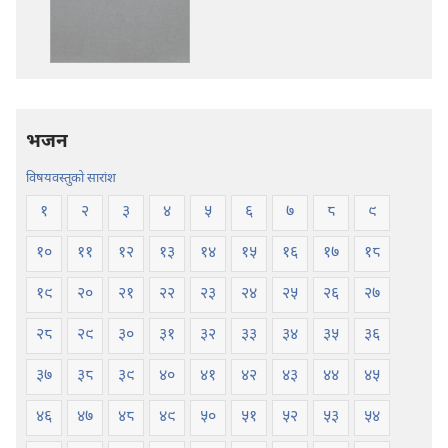
पवित्र
पवित्र
बाइबल
बाइबल
—
—
नयाँ
नयाँ
संसार
संसार
अनुवाद
अनुवाद
भजन
विषयवस्तुको सारांश
१
२
३
४
५
६
७
८
९
१०
११
१२
१३
१४
१५
१६
१७
१८
१९
२०
२१
२२
२३
२४
२५
२६
२७
२८
२९
३०
३१
३२
३३
३४
३५
३६
३७
३८
३९
४०
४१
४२
४३
४४
४५
४६
४७
४८
४९
५०
५१
५२
५३
५४