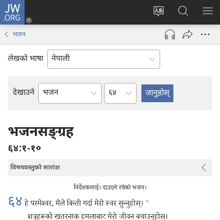
JW.ORG
प्रवेश
(ब्राउजरको
वेब
JW.ORG
मेनु
अर्को
साइटको
मा
देखा
भजन
ट्याबमा
भाषा
खोज्नुहोस्‌
नयाँ
परिवर्तन
लेखको भाषा
पृष्ठ
गर्ने
खुल्नेछ)
अध्याय
देखाउने
बाइबलको
किताब
भजनसङ्‌ग्रह
६४:१-१०
विषयवस्तुको सारांश
निर्देशकलाई। दाउदले रचेको भजन।
६४
+
हे परमेश्‍वर, मैले बिन्ती गर्दा मेरो स्वर सुन्‍नुहोस्‌।
शत्रुहरूको खतरनाक हमलाबाट मेरो जीवन बचाउनुहोस्‌।