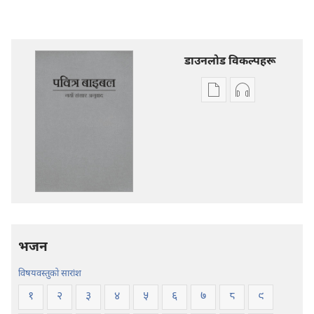
डाउनलोड विकल्पहरू
प्रकाशन
अडियो
डाउनलोडका
डाउनलोडका
विकल्प
विकल्पहरू
पवित्र
पवित्र
बाइबल
बाइबल
—
—
नयाँ
नयाँ
संसार
संसार
अनुवाद
अनुवाद
भजन
विषयवस्तुको सारांश
१
२
३
४
५
६
७
८
९