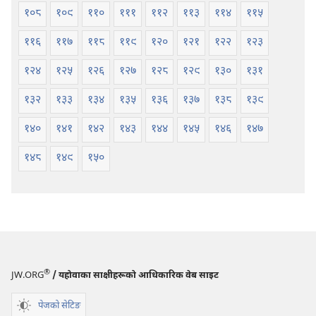
१०८
१०९
११०
१११
११२
११३
११४
११५
११६
११७
११८
११९
१२०
१२१
१२२
१२३
१२४
१२५
१२६
१२७
१२८
१२९
१३०
१३१
१३२
१३३
१३४
१३५
१३६
१३७
१३८
१३९
१४०
१४१
१४२
१४३
१४४
१४५
१४६
१४७
१४८
१४९
१५०
®
JW.ORG
/ यहोवाका साक्षीहरूको आधिकारिक वेब साइट
पेजको सेटिङ