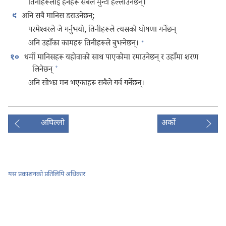
तिनीहरूलाई हेर्नेहरू सबैले मुन्टो हल्लाउनेछन्‌।
अनि सबै मानिस डराउनेछन्‌;
९
परमेश्‍वरले जे गर्नुभयो, तिनीहरूले त्यसको घोषणा गर्नेछन्‌
+
अनि उहाँका कामहरू तिनीहरूले बुझ्नेछन्‌।
धर्मी मानिसहरू यहोवाको साथ पाएकोमा रमाउनेछन्‌ र उहाँमा शरण
१०
+
लिनेछन्‌
अनि सोझा मन भएकाहरू सबैले गर्व गर्नेछन्‌।
अघिल्लो
अर्को
यस प्रकाशनको प्रतिलिपि अधिकार