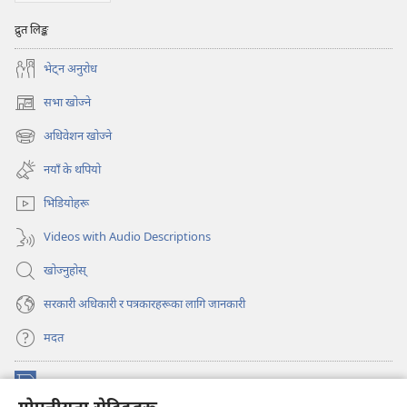
द्रुत लिङ्क
भेट्‌न अनुरोध
सभा खोज्ने
(ब्राउजरको
अर्को
अधिवेशन खोज्ने
(ब्राउजरको
ट्याबमा
अर्को
नयाँ
नयाँ के थपियो
ट्याबमा
पृष्ठ
नयाँ
खुल्नेछ)
भिडियोहरू
पृष्ठ
खुल्नेछ)
Videos with Audio Descriptions
खोज्नुहोस्‌
सरकारी अधिकारी र पत्रकारहरूका लागि जानकारी
मदत
अनुदान
(ब्राउजरको