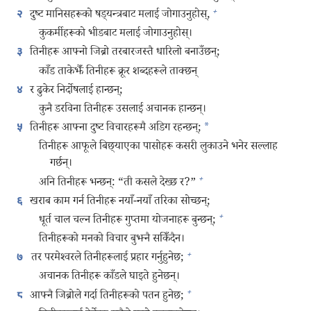
+
दुष्ट मानिसहरूको षड्‌यन्त्रबाट मलाई जोगाउनुहोस्‌,
२
कुकर्मीहरूको भीडबाट मलाई जोगाउनुहोस्‌।
तिनीहरू आफ्नो जिब्रो तरबारजस्तै धारिलो बनाउँछन्‌;
३
काँड ताकेझैँ तिनीहरू क्रूर शब्दहरूले ताक्छन्‌
र ढुकेर निर्दोषलाई हान्छन्‌;
४
कुनै डरविना तिनीहरू उसलाई अचानक हान्छन्‌।
तिनीहरू आफ्ना दुष्ट विचारहरूमै अडिग रहन्छन्‌;
*
५
तिनीहरू आफूले बिछ्याएका पासोहरू कसरी लुकाउने भनेर सल्लाह
गर्छन्‌।
+
अनि तिनीहरू भन्छन्‌: “ती कसले देख्छ र?”
खराब काम गर्न तिनीहरू नयाँ-नयाँ तरिका सोच्छन्‌;
६
+
धूर्त चाल चल्न तिनीहरू गुप्तमा योजनाहरू बुन्छन्‌;
तिनीहरूको मनको विचार बुझ्नै सकिँदैन।
+
तर परमेश्‍वरले तिनीहरूलाई प्रहार गर्नुहुनेछ;
७
अचानक तिनीहरू काँडले घाइते हुनेछन्‌।
+
आफ्नै जिब्रोले गर्दा तिनीहरूको पतन हुनेछ;
८