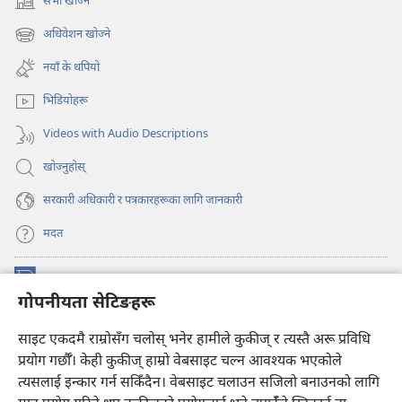
सभा खोज्ने
(ब्राउजरको
अर्को
अधिवेशन खोज्ने
(ब्राउजरको
ट्याबमा
अर्को
नयाँ
नयाँ के थपियो
ट्याबमा
पृष्ठ
नयाँ
खुल्नेछ)
भिडियोहरू
पृष्ठ
खुल्नेछ)
Videos with Audio Descriptions
खोज्नुहोस्‌
सरकारी अधिकारी र पत्रकारहरूका लागि जानकारी
मदत
अनुदान
(ब्राउजरको
गोपनीयता सेटिङहरू
अर्को
ट्याबमा
प्रहरीधरहरा अनलाइन लाइब्रेरी
साइट एकदमै राम्रोसँग चलोस् भनेर हामीले कुकीज् र त्यस्तै अरू प्रविधि
नयाँ
(ब्राउजरको
पृष्ठ
अर्को
प्रयोग गर्छौँ। केही कुकीज्‌ हाम्रो वेबसाइट चल्न आवश्यक भएकोले
®
JW Hub
खुल्नेछ)
ट्याबमा
(ब्राउजरको
त्यसलाई इन्कार गर्न सकिँदैन। वेबसाइट चलाउन सजिलो बनाउनको लागि
नयाँ
अर्को