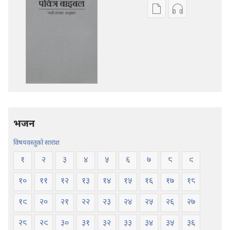
प्रकाशन
अडियो
डाउनलोडका
डाउनलोडका
विकल्प
विकल्पहरू
पवित्र
पवित्र
बाइबल
बाइबल
—
—
नयाँ
नयाँ
संसार
संसार
अनुवाद
अनुवाद
भजन
विषयवस्तुको सारांश
१
२
३
४
५
६
७
८
९
१०
११
१२
१३
१४
१५
१६
१७
१८
१९
२०
२१
२२
२३
२४
२५
२६
२७
२८
२९
३०
३१
३२
३३
३४
३५
३६