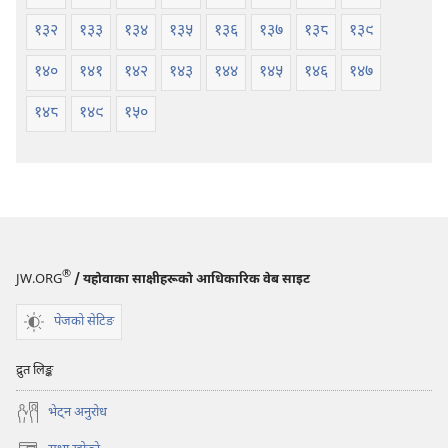
१३२
१३३
१३४
१३५
१३६
१३७
१३८
१३९
१४०
१४१
१४२
१४३
१४४
१४५
१४६
१४७
१४८
१४९
१५०
®
JW.ORG
/ यहोवाका साक्षीहरूको आधिकारिक वेब साइट
पेजको सेटिङ
द्रुत लिङ्क
भेट्‌न अनुरोध