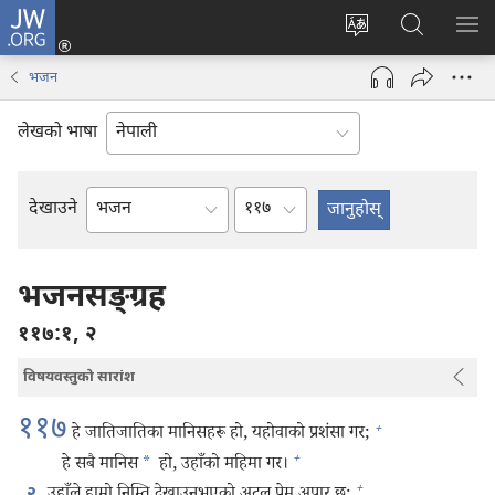
JW.ORG
प्रवेश
(ब्राउजरको
वेब
JW.ORG
मेनु
अर्को
साइटको
मा
देखा
भजन
ट्याबमा
भाषा
खोज्नुहोस्‌
नयाँ
परिवर्तन
लेखको भाषा
पृष्ठ
गर्ने
खुल्नेछ)
अध्याय
देखाउने
बाइबलको
किताब
भजनसङ्‌ग्रह
११७:१, २
विषयवस्तुको सारांश
११७
+
हे जातिजातिका मानिसहरू हो, यहोवाको प्रशंसा गर;
+
हे सबै मानिस
*
हो, उहाँको महिमा गर।
+
२