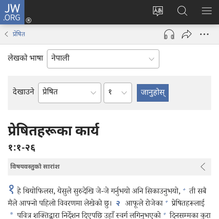
JW.ORG
प्रवेश
(ब्राउजरको
वेब
JW.ORG
मेनु
अर्को
साइटको
मा
देखा
प्रेषित
ट्याबमा
भाषा
खोज्नुहोस्‌
नयाँ
परिवर्तन
लेखको भाषा
पृष्ठ
गर्ने
खुल्नेछ)
अध्याय
देखाउने
बाइबलको
किताब
प्रेषितहरूका कार्य
१:१-२६
विषयवस्तुको सारांश
१
+
हे थियोफिलस, येसुले सुरुदेखि जे-जे गर्नुभयो अनि सिकाउनुभयो,
ती सबै
+
मैले आफ्नो पहिलो विवरणमा लेखेको छु।
आफूले रोजेका
प्रेषितहरूलाई
२
+
*
पवित्र शक्‍तिद्वारा निर्देशन दिएपछि उहाँ स्वर्ग लगिनुभएको
दिनसम्मका कुरा