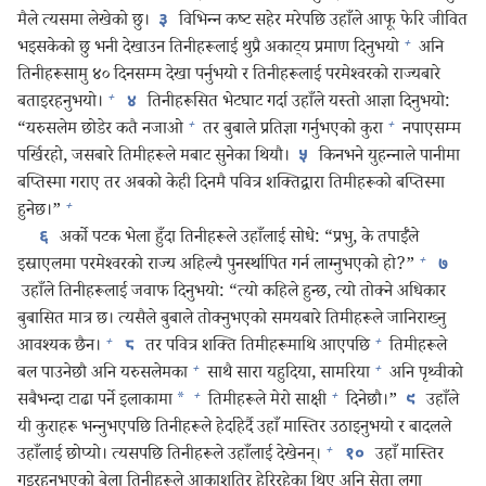
मैले त्यसमा लेखेको छु।
विभिन्‍न कष्ट सहेर मरेपछि उहाँले आफू फेरि जीवित
३
+
भइसकेको छु भनी देखाउन तिनीहरूलाई थुप्रै अकाट्य प्रमाण दिनुभयो
अनि
तिनीहरूसामु ४० दिनसम्म देखा पर्नुभयो र तिनीहरूलाई परमेश्‍वरको राज्यबारे
+
बताइरहनुभयो।
तिनीहरूसित भेटघाट गर्दा उहाँले यस्तो आज्ञा दिनुभयो:
४
+
+
“यरुसलेम छोडेर कतै नजाओ
तर बुबाले प्रतिज्ञा गर्नुभएको कुरा
नपाएसम्म
पर्खिरहो, जसबारे तिमीहरूले मबाट सुनेका थियौ।
किनभने युहन्‍नाले पानीमा
५
बप्तिस्मा गराए तर अबको केही दिनमै पवित्र शक्‍तिद्वारा तिमीहरूको बप्तिस्मा
+
हुनेछ।”
अर्को पटक भेला हुँदा तिनीहरूले उहाँलाई सोधे: “प्रभु, के तपाईँले
६
+
इस्राएलमा परमेश्‍वरको राज्य अहिल्यै पुनर्स्थापित गर्न लाग्नुभएको हो?”
७
उहाँले तिनीहरूलाई जवाफ दिनुभयो: “त्यो कहिले हुन्छ, त्यो तोक्ने अधिकार
बुबासित मात्र छ। त्यसैले बुबाले तोक्नुभएको समयबारे तिमीहरूले जानिराख्नु
+
+
आवश्‍यक छैन।
तर पवित्र शक्‍ति तिमीहरूमाथि आएपछि
तिमीहरूले
८
+
+
बल पाउनेछौ अनि यरुसलेमका
साथै सारा यहुदिया, सामरिया
अनि पृथ्वीको
+
+
सबैभन्दा टाढा पर्ने इलाकामा
*
तिमीहरूले मेरो साक्षी
दिनेछौ।”
उहाँले
९
यी कुराहरू भन्‍नुभएपछि तिनीहरूले हेर्दाहेर्दै उहाँ मास्तिर उठाइनुभयो र बादलले
+
उहाँलाई छोप्यो। त्यसपछि तिनीहरूले उहाँलाई देखेनन्‌।
उहाँ मास्तिर
१०
गइरहनुभएको बेला तिनीहरूले आकाशतिर हेरिरहेका थिए अनि सेता लुगा