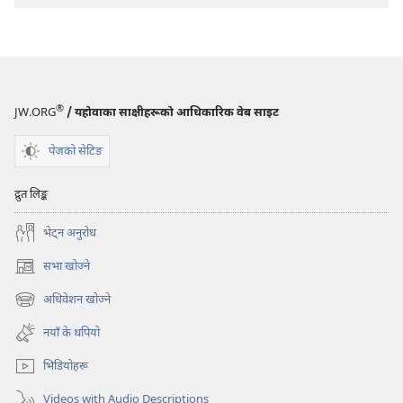
®
JW.ORG
/ यहोवाका साक्षीहरूको आधिकारिक वेब साइट
पेजको सेटिङ
द्रुत लिङ्क
भेट्‌न अनुरोध
सभा खोज्ने
(ब्राउजरको
अर्को
अधिवेशन खोज्ने
(ब्राउजरको
ट्याबमा
अर्को
नयाँ
नयाँ के थपियो
ट्याबमा
पृष्ठ
नयाँ
खुल्नेछ)
भिडियोहरू
पृष्ठ
खुल्नेछ)
Videos with Audio Descriptions