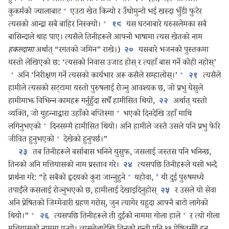
+
कुकर्मको ज्यालाबाट
एउटा खेत किन्यो र उँधोमुन्टो भई खस्दा भुँडी फुटेर
+
त्यसको आन्द्रा सबै बाहिर निस्क्यो।
यस घटनाबारे यरुसलेमका सबै
१९
बासिन्दाले थाह पाए। त्यसैले तिनीहरूले आफ्नो भाषामा त्यस खेतको नाम
हकल्दामा
अर्थात्‌ “रगतको जमिन” राखे।)
यसबारे भजनको पुस्तकमा
२०
यस्तो लेखिएको छ: ‘त्यसको निवास उजाड होस्‌ र त्यहाँ बास गर्ने कोही नहोस्‌’
+
+
अनि ‘निरीक्षण गर्ने त्यसको कार्यभार अरू कसैले सम्हालोस्‌।’
त्यसैले
२१
हामीले त्यसको सट्टामा यस्तो पुरुषलाई रोज्नु आवश्‍यक छ, जो प्रभु येसुले
हामीमाझ विभिन्‍न कामहरू गर्नुहुँदा सधैँ हामीसित थियो,
अर्थात्‌ यस्तो
२२
+
व्यक्‍ति, जो युहन्‍नाद्वारा उहाँको बप्तिस्मा
भएको दिनदेखि उहाँ माथि
+
लगिनुभएको
दिनसम्मै हामीसित थियो। अनि हामीले जस्तै उसले पनि प्रभु फेरि
+
जीवित हुनुभएको
देखेको हुनुपर्छ।”
तब तिनीहरूले बर्साबास भनिने युसुफ, जसलाई जस्तस पनि भनिन्छ,
२३
तिनको अनि मत्तियासको नाम प्रस्ताव गरे।
त्यसपछि तिनीहरूले यसो भन्दै
२४
+
प्रार्थना गरे: “हे सबैको हृदयको कुरा जान्‍नुहुने
यहोवा,
*
यी दुई पुरुषमध्ये
तपाईँले कसलाई रोज्नुभएको छ, हामीलाई देखाइदिनुहोस्‌
र उसले यो सेवा
२५
अनि प्रेषितको जिम्मेवारी ग्रहण गरोस्‌, जुन त्यागेर यहुदा आफ्नै बाटो लागेको
+
+
थियो।”
त्यसपछि तिनीहरूले ती दुईको नाममा गोला हाले
र त्यो गोला
२६