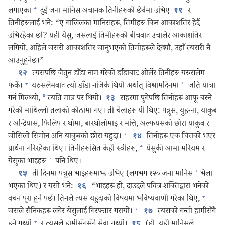
+
लगाएका
दुई जना मानिस अचानक तिनीहरूको छेवैमा उभिए
र
११
तिनीहरूलाई भने: “ए गालिलका मानिसहरू, तिमीहरू किन आकाशतिर हेर्दै
उभिरहेका छौ? यही येसु, जसलाई तिमीहरूको बीचबाट उचालेर आकाशतिर
लगियो, अहिले जसरी आकाशतिर जानुभएको तिमीहरूले देख्यौ, उहाँ त्यसरी नै
आउनुहुनेछ।”
त्यसपछि जैतुन डाँडा नाम गरेको डाँडाबाट ओर्लेर तिनीहरू यरुसलेम
१२
+
फर्के।
यरुसलेमबाट त्यो डाँडा नजिकै थियो अर्थात्‌ विश्रामदिनमा
*
जति यात्रा
गर्न मिल्थ्यो,
*
त्यति मात्र पर थियो।
सहरमा पुगेपछि तिनीहरू आफू बस्ने
१३
गरेको माथिल्लो तलाको कोठामा गए। ती चेलाहरू यी थिए: पत्रुस, युहन्‍ना, याकुब
र अन्द्रियास, फिलिप र थोमा, बारथोलोमाइ र मत्ति, अल्फयसको छोरा याकुब र
+
जोसिलो सिमोन अनि याकुबको छोरा यहुदा।
तिनीहरू एक चित्तको भएर
१४
+
प्रार्थना गरिरहेका थिए। तिनीहरूसित केही स्त्रीहरू,
येसुकी आमा मरियम र
+
येसुका भाइहरू
पनि थिए।
ती दिनमा पत्रुस भाइहरूमाझ उभिए (लगभग १२० जना मानिस
*
भेला
१५
भएका थिए) र यसो भने:
“भाइहरू हो, दाउदले पवित्र शक्‍तिद्वारा भनेको
१६
+
वचन पूरा हुनै पर्छ। तिनले त्यस यहुदाको विषयमा भविष्यवाणी गरेका थिए,
+
जसले सैनिकहरू लगेर येसुलाई गिरफ्तार गरायो।
त्यसको गन्ती हामीसँगै
१७
+
हुने गर्थ्यो
र त्यसले हामीसँगसँगै सेवा गर्थ्यो।
(हो, यही मानिसले
१८