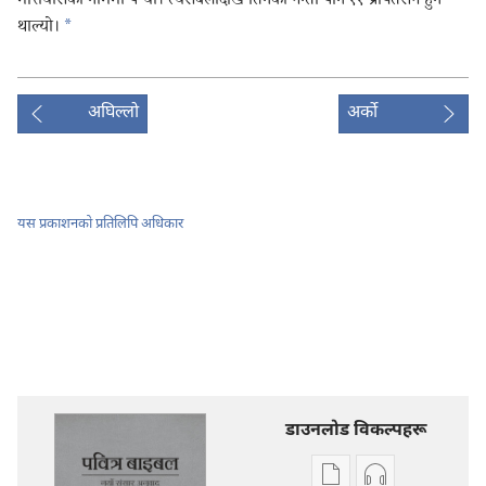
मत्तियासको नाममा पऱ्‍यो। त्यसबेलादेखि तिनको गन्ती पनि ११ प्रेषितसँगै हुन
थाल्यो।
*
अघिल्लो
अर्को
यस प्रकाशनको प्रतिलिपि अधिकार
डाउनलोड विकल्पहरू
प्रकाशन
अडियो