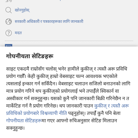
खोज्नुहोस्‌
सरकारी अधिकारी र पत्रकारहरूका लागि जानकारी
मदत
अनुदान
(ब्राउजरको
गोपनीयता सेटिङहरू
अर्को
ट्याबमा
प्रहरीधरहरा अनलाइन लाइब्रेरी
साइट एकदमै राम्रोसँग चलोस् भनेर हामीले कुकीज् र त्यस्तै अरू प्रविधि
नयाँ
(ब्राउजरको
पृष्ठ
अर्को
प्रयोग गर्छौँ। केही कुकीज्‌ हाम्रो वेबसाइट चल्न आवश्यक भएकोले
®
JW Hub
खुल्नेछ)
ट्याबमा
(ब्राउजरको
त्यसलाई इन्कार गर्न सकिँदैन। वेबसाइट चलाउन सजिलो बनाउनको लागि
नयाँ
अर्को
मात्र प्रयोग गरिने थप कुकीज्‌को प्रयोगलाई भने तपाईँले स्विकार्न वा
पृष्ठ
JW लाइब्रेरी
एप
ट्याबमा
खुल्नेछ)
अस्वीकार गर्न सक्नुहुन्छ। यसको कुनै पनि जानकारी बिक्री गरिनेछैन न त
नयाँ
मार्केटिङ गर्न नै प्रयोग गरिनेछ। थप जानकारी पाउन
कुकीज् र त्यस्तै अरू
पृष्ठ
खुल्नेछ)
प्रविधिको प्रयोगबारे विश्वव्यापी नीति
पढ्नुहोस्। तपाईँ कुनै पनि बेला
गोपनीयता सेटिङहरू
मा गएर आफ्नो रुचिअनुसार सेटिङ मिलाउन
Copyright
© 2026 Watch Tower Bible and Tract Society of Pennsylvania.
सक्नुहुन्छ।
वि
प्रयोगका सर्तहरू
|
गोपनीयता नीति
|
गोपनीयता सेटिङहरू