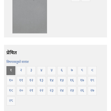
डाउनलोडका
डाउनलोडका
विकल्प
विकल्पहरू
पवित्र
पवित्र
बाइबल
बाइबल
—
—
नयाँ
नयाँ
संसार
संसार
अनुवाद
अनुवाद
प्रेषित
विषयवस्तुको सारांश
१
२
३
४
५
६
७
८
९
१०
११
१२
१३
१४
१५
१६
१७
१८
१९
२०
२१
२२
२३
२४
२५
२६
२७
२८