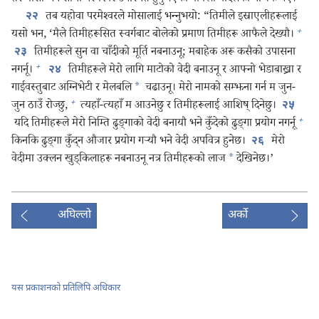
तब यहोवा परमेश्‍वरले मोसालाई भन्‍नुभयो: “तिमीले इस्राएलीहरूलाई
२२
+
यसो भन, ‘मैले तिमीहरूसित स्वर्गबाट बोलेको प्रमाण तिमीहरू आफैले देख्यौ।
तिमीहरूले सुन वा चाँदीको मूर्ति नबनाउनू; मबाहेक अरू कसैको उपासना
२३
+
नगर्नू।
तिमीहरूले मेरो लागि माटोको वेदी बनाउनू र आफ्नो भेडाबाख्रा र
२४
गाईवस्तुबाट अग्निभेटी र मेलबलि
*
चढाउनू। मेरो नामको सम्झना गर्न म जुन-
+
जुन ठाउँ रोज्छु,
त्यहाँ-त्यहाँ म आउनेछु र तिमीहरूलाई आशिष्‌ दिनेछु।
२५
+
यदि तिमीहरूले मेरो निम्ति ढुङ्‌गाको वेदी बनायौ भने कुँदेको ढुङ्‌गा प्रयोग नगर्नू
किनकि ढुङ्‌गा कुँद्‌न औजार प्रयोग गऱ्‍यौ भने वेदी अपवित्र हुनेछ।
मेरो
२६
वेदीमा उक्लन खुड्‌किलाहरू नबनाउनू नत्र तिमीहरूको लाज
*
देखिनेछ।’
अघिल्लो
अर्को
यस प्रकाशनको प्रतिलिपि अधिकार