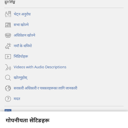
द्रुत लिङ्क
भेट्‌न अनुरोध
सभा खोज्ने
(ब्राउजरको
अर्को
अधिवेशन खोज्ने
(ब्राउजरको
ट्याबमा
अर्को
नयाँ
नयाँ के थपियो
ट्याबमा
पृष्ठ
नयाँ
खुल्नेछ)
भिडियोहरू
पृष्ठ
खुल्नेछ)
Videos with Audio Descriptions
खोज्नुहोस्‌
सरकारी अधिकारी र पत्रकारहरूका लागि जानकारी
मदत
अनुदान
(ब्राउजरको
गोपनीयता सेटिङहरू
अर्को
ट्याबमा