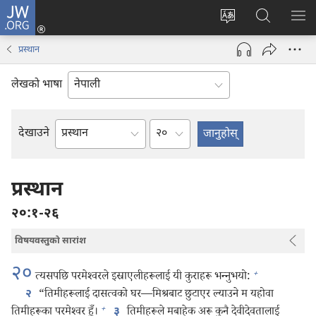
JW.ORG
प्रवेश
(ब्राउजरको
वेब
JW.ORG
मेनु
अर्को
साइटको
मा
देखा
प्रस्थान
ट्याबमा
भाषा
खोज्नुहोस्‌
नयाँ
परिवर्तन
लेखको भाषा
पृष्ठ
गर्ने
खुल्नेछ)
अध्याय
देखाउने
बाइबलको
किताब
प्रस्थान
२०:१-२६
विषयवस्तुको सारांश
२०
+
त्यसपछि परमेश्‍वरले इस्राएलीहरूलाई यी कुराहरू भन्‍नुभयो:
“तिमीहरूलाई दासत्वको घर—मिश्रबाट छुटाएर ल्याउने म यहोवा
२
+
तिमीहरूका परमेश्‍वर हुँ।
तिमीहरूले मबाहेक अरू कुनै देवीदेवतालाई
३