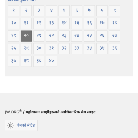
विषयवस्तुको सारांश
१
२
३
४
५
६
७
८
९
१०
११
१२
१३
१४
१५
१६
१७
१८
१९
२०
२१
२२
२३
२४
२५
२६
२७
२८
२९
३०
३१
३२
३३
३४
३५
३६
३७
३८
३९
४०
®
JW.ORG
/ यहोवाका साक्षीहरूको आधिकारिक वेब साइट
पेजको सेटिङ