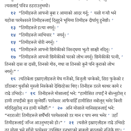
त्यसलाई पवित्र ठहराउनुभयो।
+
“तिमीहरूले आफ्नो बुबा र आमाको आदर गर्नू;
यसो गऱ्‍यौ भने
१२
+
यहोवा परमेश्‍वरले तिमीहरूलाई दिनुहुने भूमिमा तिमीहरू दीर्घायु हुनेछौ।
+
“तिमीहरूले हत्या नगर्नू।
१३
+
“तिमीहरूले व्यभिचार
*
नगर्नू।
१४
+
“तिमीहरूले चोरी नगर्नू।
१५
+
“तिमीहरूले आफ्नो छिमेकीको विरुद्धमा झूटो साक्षी नदिनू।
१६
+
“तिमीहरूले आफ्नो छिमेकीको घरको लोभ नगर्नू। छिमेकीकी पत्नी,
१७
तिनको दास वा दासी, तिनको गोरु, गधा वा तिनको कुनै पनि कुराको लोभ
+
नगर्नू।”
त्यतिबेला इस्राएलीहरूले मेघ गर्जेको, बिजुली चम्केको, सिङ फुकेको र
१८
डाँडाबाट धुवाँको मुस्लो निस्केको देखिरहेका थिए। तिनीहरू डरले थरथर कामे र
+
टाढै उभिरहे।
तिनीहरूले मोसालाई भने: “हामीसित तपाईँ नै बोल्नुहोस्‌ र
१९
हामी तपाईँको कुरा सुन्‍नेछौँ। परमेश्‍वर आफैचाहिँ हामीसित नबोलून्‌ भनेर बिन्ती
+
गरिदिनुहोस्‌ नत्र हामी मर्नेछौँ।”
अनि मोसाले मानिसहरूलाई भने:
२०
+
“नडराओ! तिमीहरूले सधैँभरि परमेश्‍वरको डर मान र पाप नगर भनेर
उहाँ
+
तिमीहरूलाई जाँच्न आउनुभएको हो।”
त्यसैले इस्राएलीहरू टाढै उभिरहे
२१
+
तर मोसा भने साँचो परमेश्‍वर उपस्थित हुनुभएको बाक्लो बादलको नजिकै गए।