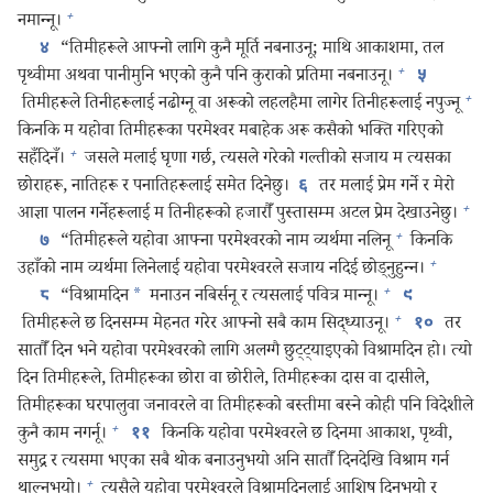
+
नमान्‍नू।
“तिमीहरूले आफ्नो लागि कुनै मूर्ति नबनाउनू; माथि आकाशमा, तल
४
+
पृथ्वीमा अथवा पानीमुनि भएको कुनै पनि कुराको प्रतिमा नबनाउनू।
५
+
तिमीहरूले तिनीहरूलाई नढोग्नू वा अरूको लहलहैमा लागेर तिनीहरूलाई नपुज्नू
किनकि म यहोवा तिमीहरूका परमेश्‍वर मबाहेक अरू कसैको भक्‍ति गरिएको
+
सहँदिनँ।
जसले मलाई घृणा गर्छ, त्यसले गरेको गल्तीको सजाय म त्यसका
छोराहरू, नातिहरू र पनातिहरूलाई समेत दिनेछु।
तर मलाई प्रेम गर्ने र मेरो
६
+
आज्ञा पालन गर्नेहरूलाई म तिनीहरूको हजारौँ पुस्तासम्म अटल प्रेम देखाउनेछु।
+
“तिमीहरूले यहोवा आफ्ना परमेश्‍वरको नाम व्यर्थमा नलिनू
किनकि
७
+
उहाँको नाम व्यर्थमा लिनेलाई यहोवा परमेश्‍वरले सजाय नदिई छोड्‌नुहुन्‍न।
+
“विश्रामदिन
*
मनाउन नबिर्सनू र त्यसलाई पवित्र मान्‍नू।
८
९
+
तिमीहरूले छ दिनसम्म मेहनत गरेर आफ्नो सबै काम सिद्‌ध्याउनू।
तर
१०
सातौँ दिन भने यहोवा परमेश्‍वरको लागि अलग्गै छुट्ट्याइएको विश्रामदिन हो। त्यो
दिन तिमीहरूले, तिमीहरूका छोरा वा छोरीले, तिमीहरूका दास वा दासीले,
तिमीहरूका घरपालुवा जनावरले वा तिमीहरूको बस्तीमा बस्ने कोही पनि विदेशीले
+
कुनै काम नगर्नू।
किनकि यहोवा परमेश्‍वरले छ दिनमा आकाश, पृथ्वी,
११
समुद्र र त्यसमा भएका सबै थोक बनाउनुभयो अनि सातौँ दिनदेखि विश्राम गर्न
+
थाल्नुभयो।
त्यसैले यहोवा परमेश्‍वरले विश्रामदिनलाई आशिष्‌ दिनुभयो र