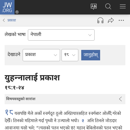
JW.ORG
प्रवेश
(ब्राउजरको
वेब
JW.ORG
मेनु
अर्को
साइटको
मा
देखा
प्रकाश
ट्याबमा
भाषा
खोज्नुहोस्‌
नयाँ
परिवर्तन
लेखको भाषा
पृष्ठ
गर्ने
खुल्नेछ)
अध्याय
देखाउने
बाइबलको
किताब
युहन्‍नालाई प्रकाश
१८:१-२४
विषयवस्तुको सारांश
१८
यसपछि मैले अर्को स्वर्गदूत ठूलो अख्तियारसहित स्वर्गबाट ओर्लँदै गरेको
देखेँ। तिनको महिमाले गर्दा पृथ्वी नै उज्यालो भयो।
अनि तिनले जोडदार
२
आवाजमा यसो भने: “त्यसको पतन भएको छ! महान्‌ बेबिलोनको पतन भएको