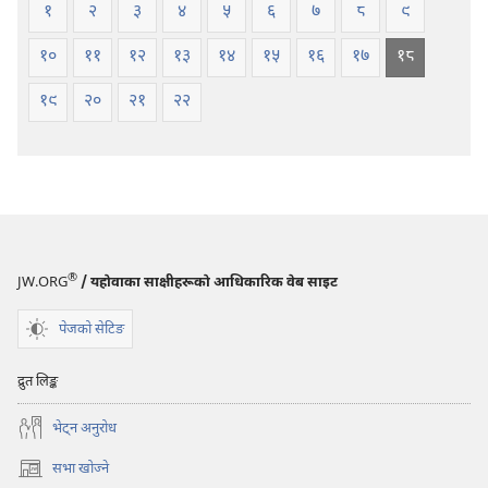
१
२
३
४
५
६
७
८
९
१०
११
१२
१३
१४
१५
१६
१७
१८
१९
२०
२१
२२
®
JW.ORG
/ यहोवाका साक्षीहरूको आधिकारिक वेब साइट
पेजको सेटिङ
द्रुत लिङ्क
भेट्‌न अनुरोध
सभा खोज्ने
(ब्राउजरको