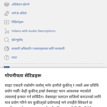
अर्को
अधिवेशन खोज्ने
(ब्राउजरको
ट्याबमा
अर्को
नयाँ
नयाँ के थपियो
ट्याबमा
पृष्ठ
नयाँ
खुल्नेछ)
भिडियोहरू
पृष्ठ
खुल्नेछ)
Videos with Audio Descriptions
खोज्नुहोस्‌
सरकारी अधिकारी र पत्रकारहरूका लागि जानकारी
मदत
अनुदान
(ब्राउजरको
गोपनीयता सेटिङहरू
अर्को
ट्याबमा
प्रहरीधरहरा अनलाइन लाइब्रेरी
साइट एकदमै राम्रोसँग चलोस् भनेर हामीले कुकीज् र त्यस्तै अरू प्रविधि
नयाँ
(ब्राउजरको
पृष्ठ
अर्को
प्रयोग गर्छौँ। केही कुकीज्‌ हाम्रो वेबसाइट चल्न आवश्यक भएकोले
®
JW Hub
खुल्नेछ)
ट्याबमा
(ब्राउजरको
त्यसलाई इन्कार गर्न सकिँदैन। वेबसाइट चलाउन सजिलो बनाउनको लागि
नयाँ
अर्को
मात्र प्रयोग गरिने थप कुकीज्‌को प्रयोगलाई भने तपाईँले स्विकार्न वा
पृष्ठ
JW लाइब्रेरी
एप
ट्याबमा