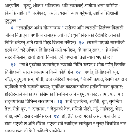
+
आइपर्नेछ—मृत्यु, शोक र अनिकाल। अनि त्यसलाई आगोमा भस्म पारिनेछ
किनकि यहोवा
*
परमेश्‍वर, जसले त्यसको न्याय गर्नुभयो, उहाँ शक्‍तिशाली
+
हुनुहुन्छ।
“त्यससित अवैध यौनसम्बन्ध
*
राखेका अनि त्यससँग निर्लज्ज विलासी
९
जीवन बिताएका पृथ्वीका राजाहरू त्यो जलेर धुवाँ निस्केको देखेपछि त्यसको
निम्ति रुनेछन्‌ अनि छाती पिट्‌दै बिलौना गर्नेछन्‌।
त्यसले पाएको सास्तीको
१०
+
डरले गर्दा टाढै उभिएर तिनीहरूले यसो भन्‍नेछन्‌, ‘हे महान्‌ सहर,
हे बलियो
सहर बेबिलोन, हाय! हाय! किनकि एकै घण्टामा तिम्रो न्याय भएको छ!’
“साथै पृथ्वीका व्यापारीहरू त्यसको निम्ति रुन्छन्‌ र शोक गर्छन्‌ किनकि
११
तिनीहरूको सारा मालसामान किन्‍ने कोही छैन
अर्थात्‌ तिनीहरूको सुन,
१२
चाँदी, बहुमूल्य रत्न, मोती, उच्च कोटिको मलमल,
*
बैजनी कपडा, रेसमी कपडा र
चहकिलो रातो रङ्‌गको कपडा; सुगन्धित काठबाट बनेका हरकिसिमका कुराहरू;
हस्तिदन्तले बनेका हरकिसिमका चिजबिज अनि बहुमूल्य काठ, तामा, फलाम र
सङ्‌गमर्मरका विभिन्‍न सरसामान।
साथै दालचिनी, अलैँची, धूप, सुगन्धित
१३
तेल, सेतो धूप,
*
दाखमद्य,
*
जैतुनको तेल, मसिनो पीठो, गहुँ, गाईवस्तु, भेडा,
घोडा, बग्गी, दास र मानिसहरू।
हो, तैँले इच्छा गरेको असल फल तँबाट
१४
टाढा भएको छ अनि तँसित भएका सबै स्वादिष्ठ खानेकुरा र सुन्दर चिजबिज नष्ट
भएका छन्‌; ती फेरि कहिल्यै पाइनेछैनन्‌।