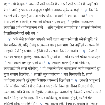
+
छ;
त्यो प्रेतहरू
*
बास गर्ने ठाउँ भएकी छे र यस्तो ठाउँ भएकी छे, जहाँ सबै
+
प्रेत
*
अनि हरप्रकारका अशुद्ध र घृणित चराहरू लुकेर बस्छन्‌!
किनकि
३
त्यसले सबै राष्ट्रलाई आफ्नो अवैध यौनसम्बन्धको
*
कामवासनाको
*
मद्य
+
पियाएकी छे र तिनीहरू त्यसको सिकार भएका छन्‌।
पृथ्वीका राजाहरूले
+
त्यससित अवैध यौनसम्बन्ध राखे
अनि पृथ्वीका व्यापारीहरू
*
त्यसको निर्लज्ज
विलासिताले गर्दा धनी भए।”
अनि मैले स्वर्गबाट आएको अर्को एउटा आवाजले यसो भनेको सुनेँ: “हे
४
मेरा मानिस हो, यदि तिमीहरू त्यसका पापहरूमा भाग लिन चाहँदैनौ र त्यसमाथि
+
आइपर्ने विपत्तिहरू भोग्न चाहँदैनौ भने त्यसबाट निस्केर आओ।
किनभने
५
+
त्यसका पापहरू चुलिएर आकाशसम्मै पुगेको छ
अनि त्यसले गरेका अन्यायहरू
+
*
परमेश्‍वरले सम्झनुभएको छ।
त्यसले अरूलाई जसो गरेकी छे,
६
+
त्यसलाई पनि त्यसै गरियोस्‌,
हो, त्यसले गरेका कामहरूको लागि त्यसलाई दुई
+
+
गुणा सजाय दिइयोस्‌;
त्यसले जुन कचौरामा
मद्य मिसाएकी छे, त्यही
+
कचौरामा त्यसको दुई गुणा मिसाएर त्यसलाई दिइयोस्‌।
त्यसले आफूलाई
७
जति महिमित पारेकी छे र निर्लज्ज भएर जति विलासी जीवन बिताएकी छे,
त्यसलाई त्यति नै सास्ती दिइयोस्‌ र शोकाकुल बनाइयोस्‌। किनकि त्यसले मनमनै
यसो भनिरहन्छे: ‘म महारानी भएर बसेकी छु, म विधवा होइनँ, त्यसैले मैले
+
कहिल्यै शोक गर्नुपर्नेछैनँ।’
त्यसकारण एकै दिनमा त्यसमाथि विपत्तिहरू
८