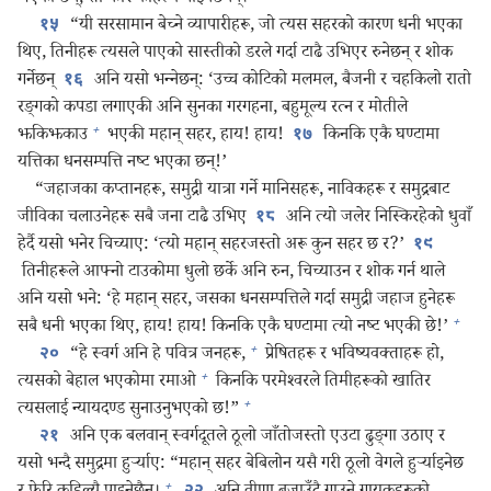
“यी सरसामान बेच्ने व्यापारीहरू, जो त्यस सहरको कारण धनी भएका
१५
थिए, तिनीहरू त्यसले पाएको सास्तीको डरले गर्दा टाढै उभिएर रुनेछन्‌ र शोक
गर्नेछन्‌
अनि यसो भन्‍नेछन्‌: ‘उच्च कोटिको मलमल, बैजनी र चहकिलो रातो
१६
रङ्‌गको कपडा लगाएकी अनि सुनका गरगहना, बहुमूल्य रत्न र मोतीले
+
झकिझकाउ
भएकी महान्‌ सहर, हाय! हाय!
किनकि एकै घण्टामा
१७
यत्तिका धनसम्पत्ति नष्ट भएका छन्‌!’
“जहाजका कप्तानहरू, समुद्री यात्रा गर्ने मानिसहरू, नाविकहरू र समुद्रबाट
जीविका चलाउनेहरू सबै जना टाढै उभिए
अनि त्यो जलेर निस्किरहेको धुवाँ
१८
हेर्दै यसो भनेर चिच्याए: ‘त्यो महान्‌ सहरजस्तो अरू कुन सहर छ र?’
१९
तिनीहरूले आफ्नो टाउकोमा धुलो छर्के अनि रुन, चिच्याउन र शोक गर्न थाले
अनि यसो भने: ‘हे महान्‌ सहर, जसका धनसम्पत्तिले गर्दा समुद्री जहाज हुनेहरू
+
सबै धनी भएका थिए, हाय! हाय! किनकि एकै घण्टामा त्यो नष्ट भएकी छे!’
+
“हे स्वर्ग अनि हे पवित्र जनहरू,
प्रेषितहरू र भविष्यवक्‍ताहरू हो,
२०
+
त्यसको बेहाल भएकोमा रमाओ
किनकि परमेश्‍वरले तिमीहरूको खातिर
+
त्यसलाई न्यायदण्ड सुनाउनुभएको छ!”
अनि एक बलवान्‌ स्वर्गदूतले ठूलो जाँतोजस्तो एउटा ढुङ्‌गा उठाए र
२१
यसो भन्दै समुद्रमा हुर्ऱ्याए: “महान्‌ सहर बेबिलोन यसै गरी ठूलो वेगले हुर्ऱ्याइनेछ
+