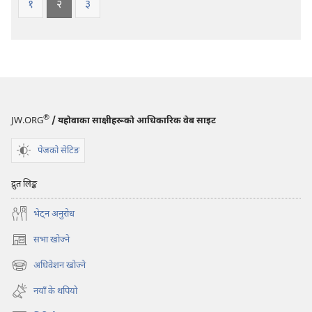
१
२
३
®
JW.ORG
/ यहोवाका साक्षीहरूको आधिकारिक वेब साइट
पेजको सेटिङ
द्रुत लिङ्क
भेट्‌न अनुरोध
सभा खोज्ने
(ब्राउजरको
अर्को
अधिवेशन खोज्ने
(ब्राउजरको
ट्याबमा
अर्को
नयाँ
नयाँ के थपियो
ट्याबमा
पृष्ठ
नयाँ