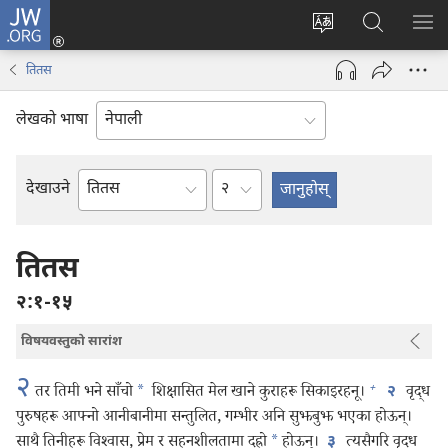
JW.ORG
प्रवेश
(ब्राउजरको
वेब
JW.ORG
मेनु
अर्को
साइटको
मा
देखा
तितस
ट्याबमा
भाषा
खोज्नुहोस्‌
नयाँ
परिवर्तन
लेखको भाषा
पृष्ठ
गर्ने
खुल्नेछ)
अध्याय
देखाउने
बाइबलको
किताब
तितस
२:१-१५
विषयवस्तुको सारांश
२
+
तर तिमी भने साँचो
*
शिक्षासित मेल खाने कुराहरू सिकाइरहनू।
वृद्ध
२
पुरुषहरू आफ्नो आनीबानीमा सन्तुलित, गम्भीर अनि सुझबुझ भएका होऊन्‌।
साथै तिनीहरू विश्‍वास, प्रेम र सहनशीलतामा दह्रो
*
होऊन्‌।
त्यसैगरि वृद्ध
३