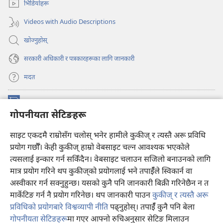
खुल्नेछ)
भिडियोहरू
पृष्ठ
खुल्नेछ)
Videos with Audio Descriptions
खोज्नुहोस्‌
सरकारी अधिकारी र पत्रकारहरूका लागि जानकारी
मदत
अनुदान
(ब्राउजरको
गोपनीयता सेटिङहरू
अर्को
ट्याबमा
प्रहरीधरहरा अनलाइन लाइब्रेरी
साइट एकदमै राम्रोसँग चलोस् भनेर हामीले कुकीज् र त्यस्तै अरू प्रविधि
नयाँ
(ब्राउजरको
पृष्ठ
अर्को
प्रयोग गर्छौँ। केही कुकीज्‌ हाम्रो वेबसाइट चल्न आवश्यक भएकोले
®
JW Hub
खुल्नेछ)
ट्याबमा
(ब्राउजरको
त्यसलाई इन्कार गर्न सकिँदैन। वेबसाइट चलाउन सजिलो बनाउनको लागि
नयाँ
अर्को
मात्र प्रयोग गरिने थप कुकीज्‌को प्रयोगलाई भने तपाईँले स्विकार्न वा
पृष्ठ
JW लाइब्रेरी
एप
ट्याबमा
खुल्नेछ)
अस्वीकार गर्न सक्नुहुन्छ। यसको कुनै पनि जानकारी बिक्री गरिनेछैन न त
नयाँ
मार्केटिङ गर्न नै प्रयोग गरिनेछ। थप जानकारी पाउन
कुकीज् र त्यस्तै अरू
पृष्ठ
खुल्नेछ)
प्रविधिको प्रयोगबारे विश्वव्यापी नीति
पढ्नुहोस्। तपाईँ कुनै पनि बेला
गोपनीयता सेटिङहरू
मा गएर आफ्नो रुचिअनुसार सेटिङ मिलाउन