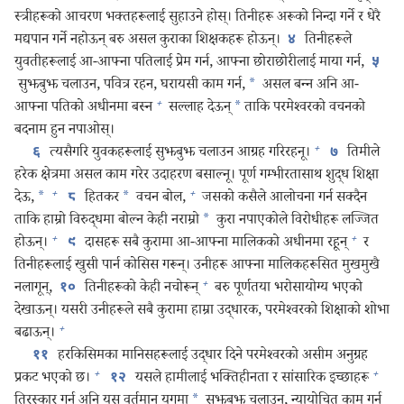
स्त्रीहरूको आचरण भक्‍तहरूलाई सुहाउने होस्‌। तिनीहरू अरूको निन्दा गर्ने र धेरै
मद्यपान गर्ने नहोऊन्‌ बरु असल कुराका शिक्षकहरू होऊन्‌।
तिनीहरूले
४
युवतीहरूलाई आ-आफ्ना पतिलाई प्रेम गर्न, आफ्ना छोराछोरीलाई माया गर्न,
५
सुझबुझ चलाउन, पवित्र रहन, घरायसी काम गर्न,
*
असल बन्‍न अनि आ-
+
आफ्ना पतिको अधीनमा बस्न
सल्लाह देऊन्‌
*
ताकि परमेश्‍वरको वचनको
बदनाम हुन नपाओस्‌।
+
त्यसैगरि युवकहरूलाई सुझबुझ चलाउन आग्रह गरिरहनू।
तिमीले
६
७
हरेक क्षेत्रमा असल काम गरेर उदाहरण बसाल्नू। पूर्ण गम्भीरतासाथ शुद्ध शिक्षा
+
+
देऊ,
*
हितकर
*
वचन बोल,
जसको कसैले आलोचना गर्न सक्दैन
८
ताकि हाम्रो विरुद्धमा बोल्न केही नराम्रो
*
कुरा नपाएकोले विरोधीहरू लज्जित
+
+
होऊन्‌।
दासहरू सबै कुरामा आ-आफ्ना मालिकको अधीनमा रहून्‌
र
९
तिनीहरूलाई खुसी पार्न कोसिस गरून्‌। उनीहरू आफ्ना मालिकहरूसित मुखमुखै
+
नलागून्‌,
तिनीहरूको केही नचोरून्‌
बरु पूर्णतया भरोसायोग्य भएको
१०
देखाऊन्‌। यसरी उनीहरूले सबै कुरामा हाम्रा उद्धारक, परमेश्‍वरको शिक्षाको शोभा
+
बढाऊन्‌।
हरकिसिमका मानिसहरूलाई उद्धार दिने परमेश्‍वरको असीम अनुग्रह
११
+
+
प्रकट भएको छ।
यसले हामीलाई भक्‍तिहीनता र सांसारिक इच्छाहरू
१२
तिरस्कार गर्न अनि यस वर्तमान युगमा
*
सुझबुझ चलाउन, न्यायोचित काम गर्न