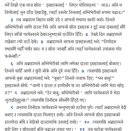
+
+
+
गर्ने तिम्रो एक मात्र छोरा
इसहाकलाई
लिएर मोरियाहमा
जाऊ। अनि म
तिमीलाई जुन डाँडा देखाउँछु, त्यहाँ उक्लेर तिनलाई अग्निभेटीको रूपमा चढाऊ।”
तब अब्राहाम बिहान सबेरै उठे र आफ्नो गधामा काठी कसे। तिनले
३
अग्निभेटीको लागि दाउरा चिरे अनि आफ्नो छोरा इसहाक र दुई जना दासलाई सँगै
लिएर साँचो परमेश्‍वरले देखाउनुभएको ठाउँतिर हिँडे।
तेस्रो दिन अब्राहामले
४
टाढैबाट त्यो ठाउँ देखे।
अब्राहामले आफ्ना दासहरूलाई भने: “तिमीहरू
५
गधासँगै यहीँ पर्खेर बस। म र छोरा जान्छौँ अनि त्यहाँ परमेश्‍वरको उपासना गरेर
फर्कन्छौँ।”
अनि अब्राहामले अग्निभेटीको लागि लगेका दाउरा इसहाकलाई बोकाए।
६
तिनले चाहिँ आगो र छुरी बोके अनि दुवै जना हिँडे।
त्यसपछि इसहाकले
७
आफ्नो बुबा अब्राहामलाई भने: “बुबा!” तिनले जवाफ दिए: “भन बाबु!”
इसहाकले सोधे: “आगो र दाउरा त हामीसँग छ तर अग्निभेटीको लागि भेडा खोइ
+
त?”
अब्राहामले भने: “हेर बाबु, अग्निभेटीको
लागि परमेश्‍वरले नै भेडा
८
जुटाइदिनुहुन्छ।” त्यसपछि तिनीहरू सँगसँगै हिँड्‌दै गए।
अन्तमा तिनीहरू परमेश्‍वरले भन्‍नुभएको ठाउँमा पुगे। त्यहाँ अब्राहामले वेदी
९
बनाए र त्यसमाथि दाउरा मिलाएर राखे। अनि तिनले आफ्नो छोरा इसहाकको
+
हातगोडा बाँधे र वेदीको दाउरामाथि उनलाई राखे।
त्यसपछि अब्राहामले
१०
+
छुरी लिए र छोरालाई बलि चढाउन तयार भए।
तब यहोवा परमेश्‍वरको
११