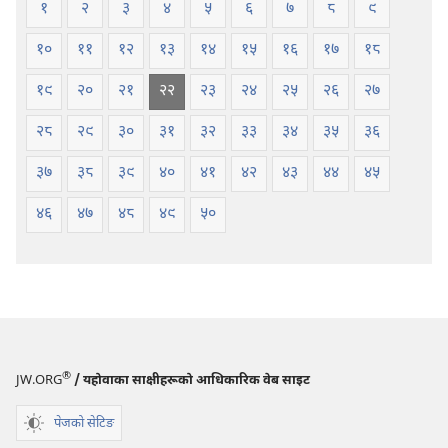
१
२
३
४
५
६
७
८
९
१०
११
१२
१३
१४
१५
१६
१७
१८
१९
२०
२१
२२
२३
२४
२५
२६
२७
२८
२९
३०
३१
३२
३३
३४
३५
३६
३७
३८
३९
४०
४१
४२
४३
४४
४५
४६
४७
४८
४९
५०
®
JW.ORG
/ यहोवाका साक्षीहरूको आधिकारिक वेब साइट
पेजको सेटिङ