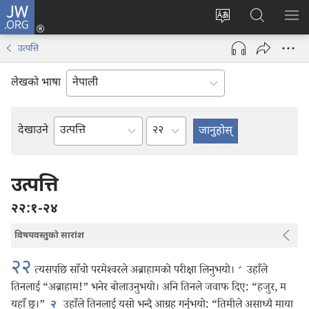
JW.ORG
प्रवेश
(ब्राउजरको
वेब
JW.ORG
मेनु
अर्को
साइटको
मा
देखा
उत्पत्ति
ट्याबमा
भाषा
खोज्नुहोस्‌
नयाँ
परिवर्तन
लेखको भाषा
पृष्ठ
गर्ने
खुल्नेछ)
अध्याय
देखाउने
बाइबलको
किताब
उत्पत्ति
२२:१-२४
विषयवस्तुको सारांश
२२
+
त्यसपछि साँचो परमेश्‍वरले अब्राहामको परीक्षा लिनुभयो।
उहाँले
तिनलाई “अब्राहाम!” भनेर बोलाउनुभयो। अनि तिनले जवाफ दिए: “हजुर, म
यहाँ छु।”
उहाँले तिनलाई यसो भन्दै आग्रह गर्नुभयो: “तिमीले असाध्यै माया
२