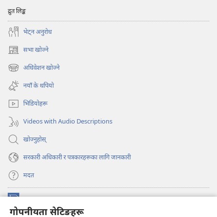
द्रुत लिङ्क
भेट्‌न अनुरोध
सभा खोज्ने
(ब्राउजरको
अर्को
अधिवेशन खोज्ने
(ब्राउजरको
ट्याबमा
अर्को
नयाँ
नयाँ के थपियो
ट्याबमा
पृष्ठ
नयाँ
खुल्नेछ)
भिडियोहरू
पृष्ठ
खुल्नेछ)
Videos with Audio Descriptions
खोज्नुहोस्‌
सरकारी अधिकारी र पत्रकारहरूका लागि जानकारी
मदत
अनुदान
(ब्राउजरको
गोपनीयता सेटिङहरू
अर्को