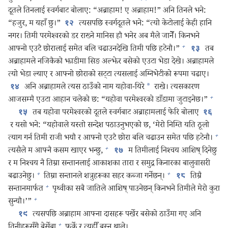
दूतले तिनलाई स्वर्गबाट बोलाए: “अब्राहाम! ए अब्राहाम!” अनि तिनले भने:
“हजुर, म यहाँ छु।”
त्यसपछि स्वर्गदूतले भने: “त्यो केटोलाई केही हानि
१२
नगर। तिमी परमेश्‍वरको डर राख्ने मानिस हौ भनेर अब मैले जानेँ। किनभने
+
आफ्नो एउटै छोरालाई समेत बलि चढाउनदेखि तिमी पछि हटेनौ।”
तब
१३
अब्राहामले नजिकैको झाडीमा सिङ अल्झेर बसेको एउटा भेडा देखे। अब्राहामले
त्यो भेडा ल्याए र आफ्नो छोराको सट्टा त्यसलाई अग्निभेटीको रूपमा चढाए।
अनि अब्राहामले त्यस ठाउँको नाम यहोवा-यिरे
*
राखे। त्यसकारण
१४
+
आजसम्मै एउटा आहान चलेको छ: “यहोवा परमेश्‍वरको डाँडामा जुटाइनेछ।”
तब यहोवा परमेश्‍वरको दूतले स्वर्गबाट अब्राहामलाई फेरि बोलाए
१५
१६
र यसो भने: “यहोवाले यस्तो सन्देश पठाउनुभएको छ, ‘मेरो निम्ति यति ठूलो
+
त्याग गर्न तिमी राजी भयौ र आफ्नो एउटै छोरा बलि चढाउन समेत पछि हटेनौ।
+
त्यसैले म आफ्नै कसम खाएर भन्छु,
म तिमीलाई निश्‍चय आशिष्‌ दिनेछु
१७
र म निश्‍चय नै तिम्रा सन्तानलाई आकाशका तारा र समुद्र किनारका बालुवासरी
+
+
बढाउनेछु।
तिम्रा सन्तानले शत्रुहरूका सहर कब्जा गर्नेछन्‌।
तिम्रै
१८
+
सन्तानमार्फत
पृथ्वीका सबै जातिले आशिष्‌ पाउनेछन्‌ किनभने तिमीले मेरो कुरा
+
सुन्यौ।’”
त्यसपछि अब्राहाम आफ्ना दासहरू पर्खेर बसेको ठाउँमा गए अनि
१९
+
तिनीहरूसँगै बेर्सेबा
फर्के र त्यहीँ बस्न थाले।