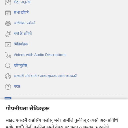
भेट्‌न अनुरोध
सभा खोज्ने
(ब्राउजरको
अर्को
अधिवेशन खोज्ने
(ब्राउजरको
ट्याबमा
अर्को
नयाँ
नयाँ के थपियो
ट्याबमा
पृष्ठ
नयाँ
खुल्नेछ)
भिडियोहरू
पृष्ठ
खुल्नेछ)
Videos with Audio Descriptions
खोज्नुहोस्‌
सरकारी अधिकारी र पत्रकारहरूका लागि जानकारी
मदत
अनुदान
(ब्राउजरको
गोपनीयता सेटिङहरू
अर्को
ट्याबमा
प्रहरीधरहरा अनलाइन लाइब्रेरी
साइट एकदमै राम्रोसँग चलोस् भनेर हामीले कुकीज् र त्यस्तै अरू प्रविधि
नयाँ
(ब्राउजरको
पृष्ठ
अर्को
प्रयोग गर्छौँ। केही कुकीज्‌ हाम्रो वेबसाइट चल्न आवश्यक भएकोले