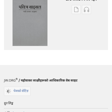
प्रकाशन
अडियो
डाउनलोडका
डाउनलोडका
विकल्प
विकल्पहरू
पवित्र
पवित्र
बाइबल
बाइबल
—
—
नयाँ
नयाँ
संसार
संसार
अनुवाद
अनुवाद
®
JW.ORG
/ यहोवाका साक्षीहरूको आधिकारिक वेब साइट
पेजको सेटिङ
द्रुत लिङ्क