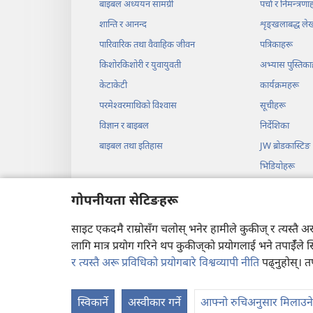
बाइबल अध्ययन सामग्री
पर्चा र निमन्त्रणा
शान्ति र आनन्द
शृङ्‌खलाबद्ध ल
पारिवारिक तथा वैवाहिक जीवन
पत्रिकाहरू
किशोरकिशोरी र युवायुवती
अभ्यास पुस्तिका
केटाकेटी
कार्यक्रमहरू
परमेश्‍वरमाथिको विश्‍वास
सूचीहरू
विज्ञान र बाइबल
निर्देशिका
बाइबल तथा इतिहास
JW ब्रोडकास्टिङ
भिडियोहरू
सङ्‌गीत
गोपनीयता सेटिङहरू
बाइबलआधारित श
साइट एकदमै राम्रोसँग चलोस् भनेर हामीले कुकीज् र त्यस्तै 
लागि मात्र प्रयोग गरिने थप कुकीज्‌को प्रयोगलाई भने तपाईँले 
र त्यस्तै अरू प्रविधिको प्रयोगबारे विश्वव्यापी नीति
पढ्नुहोस्। त
Copyright
© 2026 Watc
स्विकार्ने
अस्वीकार गर्ने
आफ्नो रुचिअनुसार मिलाउने