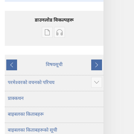
डाउनलोड विकल्पहरू
प्रकाशन
अडियो
डाउनलोडका
डाउनलोडका
विकल्प
विकल्पहरू
पवित्र
पवित्र
बाइबल
बाइबल
विषयसूची
अघिल्लो
अर्को
—
—
नयाँ
नयाँ
परमेश्‍वरको वचनको परिचय
थप
संसार
संसार
देखाउने
अनुवाद
अनुवाद
प्राक्कथन
बाइबलका किताबहरू
बाइबलका किताबहरूको सूची