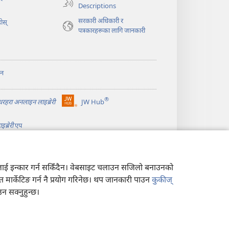
पृष्ठ
Descriptions
खुल्नेछ)
सरकारी अधिकारी र
ोस्‌
पत्रकारहरूका लागि जानकारी
ान
®
ीधरहरा अनलाइन लाइब्रेरी
JW Hub
(ब्राउजरको
अर्को
ब्रेरी
एप
ट्याबमा
नयाँ
पृष्ठ
खुल्नेछ)
त्यसलाई इन्कार गर्न सकिँदैन। वेबसाइट चलाउन सजिलो बनाउनको
न त मार्केटिङ गर्न नै प्रयोग गरिनेछ। थप जानकारी पाउन
कुकीज्
 सक्नुहुन्छ।
ीति
|
गोपनीयता सेटिङहरू