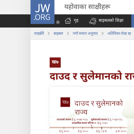
JW.ORG
यहोवाका साक्षीहरू
गृह
बाइबलको शिक्षा
लाइब्रेरी
बाइबल
नयाँ संसार अनुवाद
अतिरिक्‍त लेख ख
ख७
दाउद र सुलेमानको रा