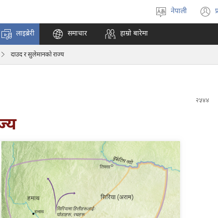
नेपाली
प
भाषा
(
रोज्ने
अ
लाइब्रेरी
समाचार
हाम्रो बारेमा
ट
न
दाउद र सुलेमानको राज्य
पृ
ख
ज्य