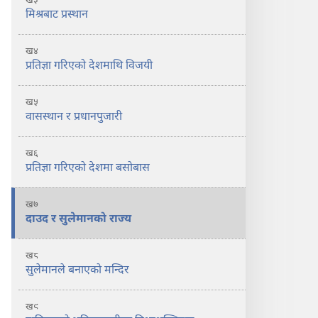
ख३
मिश्रबाट प्रस्थान
ख४
प्रतिज्ञा गरिएको देशमाथि विजयी
ख५
वासस्थान र प्रधानपुजारी
ख६
प्रतिज्ञा गरिएको देशमा बसोबास
ख७
दाउद र सुलेमानको राज्य
ख८
सुलेमानले बनाएको मन्दिर
ख९