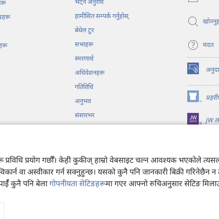
भेट्‌न अनुरोध
ट्याबमा
हरू
नयाँ
हामीसित सम्पर्क गर्नुहोस्‌
ेखहरू
पृष्ठ
खोज्नुह
बेथेल टुर
खुल्नेछ)
सभाहरू
मदत
हरू
स्मरणार्थ
अनुद
अधिवेशनहरू
(ब्राउजरको
अर्को
गतिविधि
ट्याबमा
प्रहर
अनुभव
नयाँ
(ब्राउजरको
पृष्ठ
अर्को
संसारभर
JW लाइ
खुल्नेछ)
ट्याबमा
नयाँ
पृष्ठ
्रव्य नाटकहरू
खुल्नेछ)
अरू प्रविधि प्रयोग गर्छौँ। केही कुकीज्‌ हाम्रो वेबसाइट चल्न आवश्यक भएकोले 
स्विकार्न वा अस्वीकार गर्न सक्नुहुन्छ। यसको कुनै पनि जानकारी बिक्री गरिनेछैन 
पाईँ कुनै पनि बेला
गोपनीयता सेटिङहरू
मा गएर आफ्नो रुचिअनुसार सेटिङ मिलाउन
h Tower Bible and Tract Society of Pennsylvania.
प्रयोगका सर्तहरू
|
गोपनीयता न