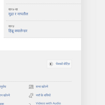
ख१४-ख
मुद्रा र नापतौल
ख१५
हिब्रू क्यालेन्डर
पेजको सेटिङ
अनुरोध
सभा खोज्ने
(ब्राउजरको
अर्को
न खोज्ने
नयाँ के थपियो
ट्याबमा
नयाँ
Videos with Audio
ोहरू