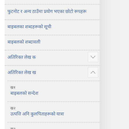
फुटनोट र अन्य ठाउँमा प्रयोग भएका छोटो रूपहरू
बाइबलका शब्दहरूको सूची
बाइबलको शब्दावली
अतिरिक्‍त लेख क
थप
देखाउने
अतिरिक्‍त लेख ख
थप
देखाउने
ख१
बाइबलको सन्देश
ख२
उत्पत्ति अनि कुलपिताहरूको यात्रा