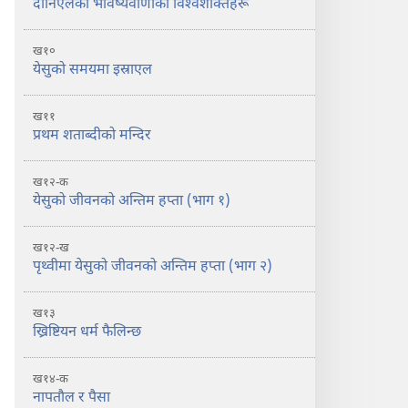
दानिएलको भविष्यवाणीका विश्‍वशक्‍तिहरू
ख१०
येसुको समयमा इस्राएल
ख११
प्रथम शताब्दीको मन्दिर
ख१२-क
येसुको जीवनको अन्तिम हप्ता (भाग १)
ख१२-ख
पृथ्वीमा येसुको जीवनको अन्तिम हप्ता (भाग २)
ख१३
ख्रिष्टियन धर्म फैलिन्छ
ख१४-क
नापतौल र पैसा