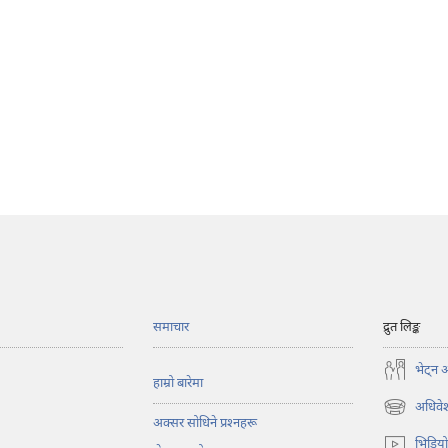
समाचार
द्रुत लिङ्क
भेट्‌न 
हाम्रो बारेमा
अधिवेश
(ब्राउजरको
अक्सर सोधिने प्रश्‍नहरू
अर्को
भिडिय