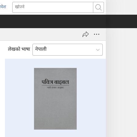
्रवेश
ब्राउजरको
खोज्ने
र्को
्याबमा
याँ
ष्ठ
ुल्नेछ)
लेखको भाषा