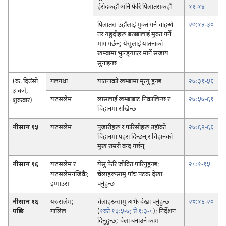
हेरोदकहाँ अनि फेरि पिलातसकहाँ
११-१४
पिलातस उहाँलाई मुक्‍त गर्न चाहन्थे
२७:१५-३०
तर यहुदीहरू बरब्बालाई मुक्‍त गर्ने
माग गर्छन्‌; येसुलाई यातनाको
खम्बामा झुन्ड्‌याएर मार्ने सजाय
सुनाइन्छ
(क. दिउँसो
गलगथा
यातनाको खम्बामा मृत्यु हुन्छ
२७:३१-५६
३ बजे,
यरुसलेम
लासलाई खम्बाबाट निकालिन्छ र
२७:५७-६१
शुक्रबार)
चिहानमा राखिन्छ
नीसान १५
यरुसलेम
पुजारीहरू र फरिसीहरू उहाँको
२७:६२-६६
चिहानमा पहरा दिन्छन्‌ र चिहानको
मुख राम्ररी बन्द गर्छन्‌
नीसान १६
यरुसलेम र
येसु फेरि जीवित पारिनुहुन्छ;
२८:१-१५
यरुसलेमनजिकै;
चेलाहरूसामु पाँच पटक देखा
इम्माउस
पर्नुहुन्छ
नीसान १६
यरुसलेम;
चेलाहरूसामु अझै देखा पर्नुहुन्छ
२८:१६-२०
पछि
गालिल
(
१को १५:५-७;
प्रे १:३-८
); निर्देशन
दिनुहुन्छ; चेला बनाउने काम