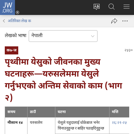
JW.ORG
प्रवेश
(ब्राउजरको
वेब
JW.ORG
मेनु
अर्को
साइटको
मा
देखा
अतिरिक्‍त लेख क
ट्याबमा
भाषा
खोज्नुहोस्‌
नयाँ
परिवर्तन
लेखको भाषा
पृष्ठ
गर्ने
खुल्नेछ)
क७-ज
पृथ्वीमा येसुको जीवनका मुख्य
घटनाहरू​—⁠यरुसलेममा येसुले
गर्नुभएको अन्तिम सेवाको काम (भाग
२)
समय
ठाउँ
घटना
मत्ति
नीसान १४
यरुसलेम
येसुले यहुदालाई धोकेबाज भनेर
२६:२१-२५
चिनाउनुहुन्छ र बाहिर पठाइदिनुहुन्छ