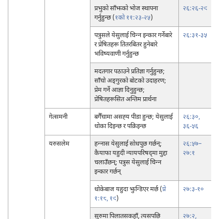
प्रभुको साँझको भोज स्थापना
२६:२६-२९
गर्नुहुन्छ (
१को ११:२३-२५
)
पत्रुसले येसुलाई चिन्‍न इन्कार गर्नेबारे
२६:३१-३५
र प्रेषितहरू तितरबितर हुनेबारे
भविष्यवाणी गर्नुहुन्छ
मदतगार पठाउने प्रतिज्ञा गर्नुहुन्छ;
साँचो अङ्‌गुरको बोटको उदाहरण;
प्रेम गर्ने आज्ञा दिनुहुन्छ;
प्रेषितहरूसित अन्तिम प्रार्थना
गेत्समनी
बगैँचामा असह्‍य पीडा हुन्छ; येसुलाई
२६:३०,
धोका दिइन्छ र पक्रिइन्छ
३६-५६
यरुसलेम
हन्‍नास येसुलाई सोधपुछ गर्छन्‌;
२६:५७–
कैयाफा यहुदी न्यायपरिषद्‌मा मुद्दा
२७:१
चलाउँछन्‌; पत्रुस येसुलाई चिन्‍न
इन्कार गर्छन्‌
धोकेबाज यहुदा झुन्डिएर मर्छ (
प्रे
२७:३-१०
१:१८, १९
)
सुरुमा पिलातसकहाँ, त्यसपछि
२७:२,