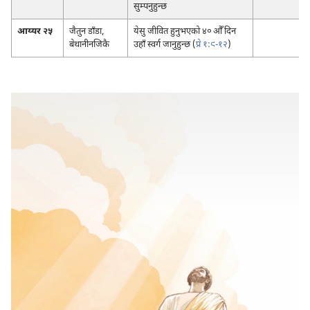
सुम्पनुहुन्छ
आय्यर २५
जैतुन डाँडा,
येसु जीवित हुनुभएको ४० औँ दिन
बेथानीनजिकै
उहाँ स्वर्ग जानुहुन्छ (
प्रे १:९-१२
)