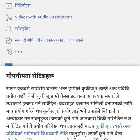
नयाँ
खुल्नेछ)
भिडियोहरू
पृष्ठ
खुल्नेछ)
Videos with Audio Descriptions
खोज्नुहोस्‌
सरकारी अधिकारी र पत्रकारहरूका लागि जानकारी
मदत
अनुदान
(ब्राउजरको
गोपनीयता सेटिङहरू
अर्को
ट्याबमा
प्रहरीधरहरा अनलाइन लाइब्रेरी
साइट एकदमै राम्रोसँग चलोस् भनेर हामीले कुकीज् र त्यस्तै अरू प्रविधि
नयाँ
(ब्राउजरको
पृष्ठ
अर्को
प्रयोग गर्छौँ। केही कुकीज्‌ हाम्रो वेबसाइट चल्न आवश्यक भएकोले
®
JW Hub
खुल्नेछ)
ट्याबमा
(ब्राउजरको
त्यसलाई इन्कार गर्न सकिँदैन। वेबसाइट चलाउन सजिलो बनाउनको लागि
नयाँ
अर्को
मात्र प्रयोग गरिने थप कुकीज्‌को प्रयोगलाई भने तपाईँले स्विकार्न वा
पृष्ठ
JW लाइब्रेरी
एप
ट्याबमा
खुल्नेछ)
अस्वीकार गर्न सक्नुहुन्छ। यसको कुनै पनि जानकारी बिक्री गरिनेछैन न त
नयाँ
मार्केटिङ गर्न नै प्रयोग गरिनेछ। थप जानकारी पाउन
कुकीज् र त्यस्तै अरू
पृष्ठ
खुल्नेछ)
प्रविधिको प्रयोगबारे विश्वव्यापी नीति
पढ्नुहोस्। तपाईँ कुनै पनि बेला