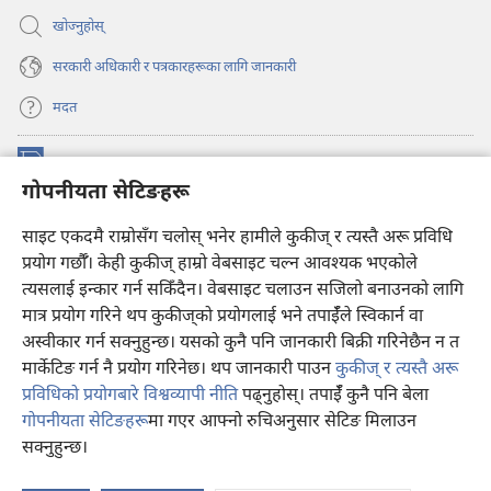
खोज्नुहोस्‌
सरकारी अधिकारी र पत्रकारहरूका लागि जानकारी
मदत
अनुदान
(ब्राउजरको
गोपनीयता सेटिङहरू
अर्को
ट्याबमा
प्रहरीधरहरा अनलाइन लाइब्रेरी
नयाँ
(ब्राउजरको
साइट एकदमै राम्रोसँग चलोस् भनेर हामीले कुकीज् र त्यस्तै अरू प्रविधि
पृष्ठ
अर्को
प्रयोग गर्छौँ। केही कुकीज्‌ हाम्रो वेबसाइट चल्न आवश्यक भएकोले
®
JW Hub
खुल्नेछ)
ट्याबमा
(ब्राउजरको
त्यसलाई इन्कार गर्न सकिँदैन। वेबसाइट चलाउन सजिलो बनाउनको लागि
नयाँ
अर्को
मात्र प्रयोग गरिने थप कुकीज्‌को प्रयोगलाई भने तपाईँले स्विकार्न वा
पृष्ठ
JW लाइब्रेरी
एप
ट्याबमा
खुल्नेछ)
अस्वीकार गर्न सक्नुहुन्छ। यसको कुनै पनि जानकारी बिक्री गरिनेछैन न त
नयाँ
मार्केटिङ गर्न नै प्रयोग गरिनेछ। थप जानकारी पाउन
कुकीज् र त्यस्तै अरू
पृष्ठ
खुल्नेछ)
प्रविधिको प्रयोगबारे विश्वव्यापी नीति
पढ्नुहोस्। तपाईँ कुनै पनि बेला
गोपनीयता सेटिङहरू
मा गएर आफ्नो रुचिअनुसार सेटिङ मिलाउन
Copyright
© 2026 Watch Tower Bible and Tract Society of Pennsylvania.
सक्नुहुन्छ।
प्रयोगका सर्तहरू
|
गोपनीयता नीति
|
गोपनीयता सेटिङहरू