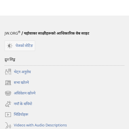
®
JW.ORG
/ यहोवाका साक्षीहरूको आधिकारिक वेब साइट
पेजको सेटिङ
द्रुत लिङ्क
भेट्‌न अनुरोध
सभा खोज्ने
(ब्राउजरको
अर्को
अधिवेशन खोज्ने
(ब्राउजरको
ट्याबमा
अर्को
नयाँ
नयाँ के थपियो
ट्याबमा
पृष्ठ
नयाँ
खुल्नेछ)
भिडियोहरू
पृष्ठ
खुल्नेछ)
Videos with Audio Descriptions