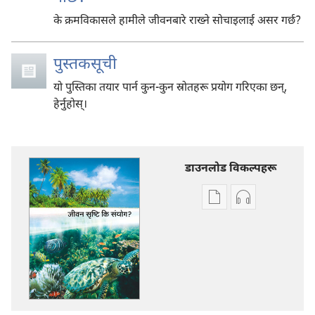
के क्रमविकासले हामीले जीवनबारे राख्ने सोचाइलाई असर गर्छ?
पुस्तकसूची
यो पुस्तिका तयार पार्न कुन-कुन स्रोतहरू प्रयोग गरिएका छन्‌,
हेर्नुहोस्‌।
डाउनलोड विकल्पहरू
प्रकाशन
अडियो
डाउनलोडका
डाउनलोडका
विकल्प
विकल्पहरू
जीवन
जीवन
सृष्टि
सृष्टि
कि
कि
संयोग?
संयोग?