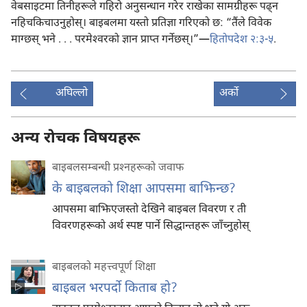
वेबसाइटमा तिनीहरूले गहिरो अनुसन्धान गरेर राखेका सामग्रीहरू पढ्‌न
नहिचकिचाउनुहोस्‌। बाइबलमा यस्तो प्रतिज्ञा गरिएको छ: “तैंले विवेक
माग्छस्‌ भने . . . परमेश्‍वरको ज्ञान प्राप्त गर्नेछस्‌।”—
हितोपदेश २:३-५
.
अघिल्लो
अर्को
अन्य रोचक विषयहरू
बाइबलसम्बन्धी प्रश्‍नहरूको जवाफ
के बाइबलको शिक्षा आपसमा बाझिन्छ?
आपसमा बाझिएजस्तो देखिने बाइबल विवरण र ती
विवरणहरूको अर्थ स्पष्ट पार्ने सिद्धान्तहरू जाँच्नुहोस्‌
बाइबलको महत्त्वपूर्ण शिक्षा
बाइबल भरपर्दो किताब हो?