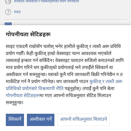
सरकारी अधिकारी र पत्रकारहरूका लागि जानकारी
मदत
अनुदान
(ब्राउजरको
गोपनीयता सेटिङहरू
अर्को
ट्याबमा
प्रहरीधरहरा अनलाइन लाइब्रेरी
नयाँ
(ब्राउजरको
साइट एकदमै राम्रोसँग चलोस् भनेर हामीले कुकीज् र त्यस्तै अरू प्रविधि
पृष्ठ
अर्को
प्रयोग गर्छौँ। केही कुकीज्‌ हाम्रो वेबसाइट चल्न आवश्यक भएकोले
®
JW Hub
खुल्नेछ)
ट्याबमा
(ब्राउजरको
त्यसलाई इन्कार गर्न सकिँदैन। वेबसाइट चलाउन सजिलो बनाउनको लागि
नयाँ
अर्को
मात्र प्रयोग गरिने थप कुकीज्‌को प्रयोगलाई भने तपाईँले स्विकार्न वा
पृष्ठ
JW लाइब्रेरी
एप
ट्याबमा
खुल्नेछ)
अस्वीकार गर्न सक्नुहुन्छ। यसको कुनै पनि जानकारी बिक्री गरिनेछैन न त
नयाँ
मार्केटिङ गर्न नै प्रयोग गरिनेछ। थप जानकारी पाउन
कुकीज् र त्यस्तै अरू
पृष्ठ
खुल्नेछ)
प्रविधिको प्रयोगबारे विश्वव्यापी नीति
पढ्नुहोस्। तपाईँ कुनै पनि बेला
गोपनीयता सेटिङहरू
मा गएर आफ्नो रुचिअनुसार सेटिङ मिलाउन
Copyright
© 2026 Watch Tower Bible and Tract Society of Pennsylvania.
सक्नुहुन्छ।
वि
प्रयोगका सर्तहरू
|
गोपनीयता नीति
|
गोपनीयता सेटिङहरू
दे
स्विकार्ने
अस्वीकार गर्ने
आफ्नो रुचिअनुसार मिलाउने