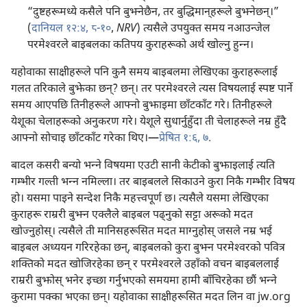
“दुष्टहरूमध्ये कसैले पनि बुझ्नेछैन, तर बुद्धिमान्‌हरूले बुझ्नेछन्‌।”
(
दानियल १२:४,
८-१०
,
NRV
) त्यसैले उपयुक्‍त समय नआउन्जेल
परमेश्‍वरले बाइबलका कतिपय कुराहरूको अर्थ खोल्नु हुन्‍न।
यहोवाका साक्षीहरूले पनि कुनै समय बाइबलमा लेखिएका कुराहरूलाई
गलत तरिकाले बुझेका छन्‌? छन्‌। तर परमेश्‍वरले त्यस विषयलाई स्पष्ट पार्ने
समय आएपछि तिनीहरूले आफ्नो बुझाइमा छाँटकाँट गरे। तिनीहरूले
येशूका चेलाहरूको अनुकरण गरे। येशूले सुधार्नुहुँदा ती चेलाहरूले नम्र हुँदै
आफ्नो सोचाइ छाँटकाँट गरेका थिए।—
प्रेषित १:६, ७
.
बादल कसरी बन्यो भन्‍ने विषयमा एउटी सानी केटीको बुझाइलाई त्यति
गम्भीर गल्ती भन्‍न नमिल्ला। तर बाइबलले सिकाउने कुरा निकै गम्भीर विषय
हो। यसमा पाइने सन्देश निकै महत्त्वपूर्ण छ। त्यसैले यसमा लेखिएका
कुराहरू राम्ररी बुझ्न एक्लैले बाइबल पढ्‌नुको सट्टा अरूको मदत
खोज्नुहोस्‌। त्यसैले ती मानिसहरूसित मदत माग्नुहोस्‌ जसले नम्र भई
बाइबल अध्ययन गरिरहेका छन्‌, बाइबलको कुरा बुझ्न परमेश्‍वरको पवित्र
शक्‍तिको मदत खोजिरहेका छन्‌ र परमेश्‍वरले उहाँको वचन बाइबललाई
राम्ररी बुझोस्‌ भनेर इच्छा गर्नुभएको समयमा हामी बाँचिरहेका छौं भन्‍ने
कुरामा पक्का भएका छन्‌। यहोवाका साक्षीहरूसित मदत लिन वा jw.org