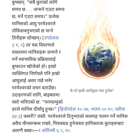
बुझ्छन्‌: “सबै कुराको लागि
समय छ . . . जन्मने एउटा समय
छ, मर्ने एउटा समय।” प्रत्येक
मानिसको आयु परमेश्‍वरले
तोकिसक्नुभएको छ भन्‍ने
तिनीहरू सोच्छन्‌। (
उपदेशक
३:१, २
) तर यस विवरणले
वास्तवमा मानिसहरू जन्मने र
मर्ने स्वाभाविक प्रक्रियालाई
बुझाउन खोजेको हो। हाम्रो
व्यक्‍तिगत निर्णयले पनि हाम्रो
आयुलाई असर गर्छ भनेर
परमेश्‍वरको वचन बताउँछ।
के यो पृथ्वी आगोद्वारा नाश हुनेछ?
उदाहरणको लागि, बाइबलमा
यसो भनिएको छ: “परमप्रभुको
डरले मानिस दीर्घायु हुन्छ।” (
हितोपदेश १०:२७;
भजन ९०:१०;
यशैया
५५:३
) कसरी? जस्तै: परमेश्‍वरले दिनुभएको सल्लाह पालन गर्ने मानिस
अवैध यौनसम्बन्ध राख्ने, पियक्कड हुनेजस्ता हानिकारक कुराहरूबाट
अलग्गै बस्छ।—
१ कोरिन्थी ६:९, १०
.