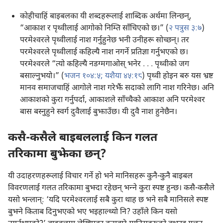
कोहीचाहिं बाइबलका यी शब्दहरूलाई शाब्दिक अर्थमा लिन्छन्‌,
“आकाश र पृथ्वीलाई आगोको निम्ति साँचिएको छ।” (
२ पत्रुस ३:७
)
परमेश्‍वरले पृथ्वीलाई नाश गर्नुहुनेछ भनी उनीहरू सोच्छन्‌। तर
परमेश्‍वरले पृथ्वीलाई कहिल्यै नाश नगर्ने प्रतिज्ञा गर्नुभएको छ।
परमेश्‍वरले “त्यो कहिल्यै नडग्मगाओस्‌ भनेर . . . पृथ्वीको जग
बसाल्नुभयो।” (
भजन १०४:५;
यशैया ४५:१८
) पृथ्वी होइन बरु यस भ्रष्ट
मानव समाजचाहिं आगोले नाश गरेझैं सदाको लागि नाश गरिनेछ। अनि
आकाशको कुरा गर्नुपर्दा, आकाशले साँच्चैको आकाश अनि परमेश्‍वर
बास बस्नुहुने स्वर्ग दुवैलाई बुझाउँछ। यी दुवै नाश हुनेछैन।
कसै-कसैले बाइबललाई किन गलत
तरिकामा बुझेका छन्‌?
यी उदाहरणहरूलाई विचार गर्ने हो भने मानिसहरू कुनै-कुनै बाइबल
विवरणलाई गलत तरिकामा बुझ्दा रहेछन्‌ भन्‍ने कुरा स्पष्ट हुन्छ। कसै-कसैले
यसो भन्लान्‌: ‘यदि परमेश्‍वरलाई सबै कुरा थाह छ भने सबै मानिसले स्पष्ट
बुझ्ने किताब दिनुभएको भए भइहाल्थ्यो नि? उहाँले किन यसो