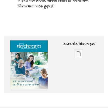
बाइबल परमेश्‍वरबाट आएको किताब हो भने यो अरू
किताबभन्दा फरक हुनुपर्छ।
डाउनलोड विकल्पहरू
प्रकाशन
डाउनलोडका
विकल्प
प्रहरीधरहरा
पवित्र
शास्त्रबाट
कसरी
अझ
धेरै