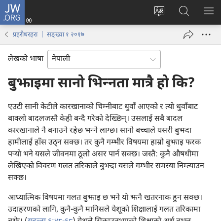
JW.ORG
प्रवेश
(ब्राउजरको
वेब
JW.ORG
मेनु
अर्को
साइटको
मा
देखा
प्रहरीधरहरा | सङ्ख्या १ २०१७
ट्याबमा
भाषा
खोज्नुहोस्‌
नयाँ
परिवर्तन
लेखको भाषा
पृष्ठ
गर्ने
खुल्नेछ)
बुझाइमा सानो भिन्‍नता मात्रै हो कि?
एउटी सानी केटीले कारखानाको चिम्नीबाट धुवाँ आएको र त्यो धुवाँबाट
बाक्लो बादलजस्तै केही बन्दै गरेको देख्छिन्‌। उसलाई सबै बादल
कारखानाले नै बनाउने रहेछ भन्‍ने लाग्छ। सानो बच्चाले यसरी बुझ्दा
हामीलाई हाँस उठ्‌न सक्छ। तर कुनै गम्भीर विषयमा हाम्रो बुझाइ फरक
पऱ्‍यो भने यसले जीवनमा ठूलो असर पार्न सक्छ। जस्तै: कुनै औषधीमा
लेखिएको विवरण गलत तरिकाले बुझ्दा यसले गम्भीर समस्या निम्त्याउन
सक्छ।
आध्यात्मिक विषयमा गलत बुझाइ छ भने यो झनै खतरनाक हुन सक्छ।
उदाहरणको लागि, कुनै-कुनै मानिसले येशूको शिक्षालाई गलत तरिकामा