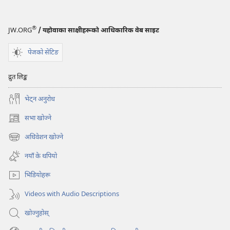
लाभ
उठाउन
सकिन्छ?
®
JW.ORG
/ यहोवाका साक्षीहरूको आधिकारिक वेब साइट
पेजको सेटिङ
द्रुत लिङ्क
भेट्‌न अनुरोध
सभा खोज्ने
(ब्राउजरको
अर्को
अधिवेशन खोज्ने
(ब्राउजरको
ट्याबमा
अर्को
नयाँ
नयाँ के थपियो
ट्याबमा
पृष्ठ
नयाँ
खुल्नेछ)
भिडियोहरू
पृष्ठ
खुल्नेछ)
Videos with Audio Descriptions
खोज्नुहोस्‌