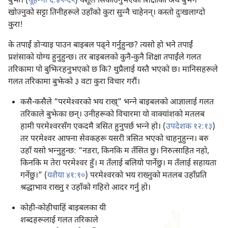
बुझे। (
यूहन्‍ना ६:४८-६८
) येशूले सिकाउनुभएको शिक्षाको अर्थ बुझ्न
खोज्नुको सट्टा तिनीहरूले उहाँको कुरा सुन्‍नै चाहेनन्‌। कस्तो दुःखलाग्दो
कुरा!
के तपाईं डोऱ्‍याइ पाउन बाइबल पढ्‌ने गर्नुहुन्छ? त्यसो हो भने तपाईं
प्रशंसाको योग्य हुनुहुन्छ। तर बाइबलको कुनै-कुनै शिक्षा तपाईंले गलत
तरिकामा पो बुझिरहनुभएको छ कि? थुप्रैलाई यस्तै भएको छ। मानिसहरूले
गलत तरिकामा बुझेको ३ वटा कुरा विचार गरौं।
कसै-कसैले “परमेश्‍वरको भय राख्‌” भन्‍ने बाइबलको आज्ञालाई गलत
तरिकाले बुझेका छन्‌। उनीहरूको विचारमा यो वाक्यांशको मतलब
हामी परमेश्‍वरसँग एकदमै त्रसित हुनुपर्छ भन्‍ने हो। (
उपदेशक १२:१३
)
तर परमेश्‍वर आफ्ना सेवकहरू यसरी त्रसित भएको चाहनुहुन्‍न। बरु
उहाँ यसो भन्‍नुहुन्छ: “नडरा, किनकि म तँसित छु। निरुत्साहित नहो,
किनकि म तेरा परमेश्‍वर हुँ। म तँलाई बलियो पार्नेछु। म तँलाई सहायता
गर्नेछु।” (
यशैया ४१:१०
) परमेश्‍वरको भय राख्नुको मतलब उहाँप्रति
श्रद्धाभाव राख्नु र उहाँको गहिरो आदर गर्नु हो।
कोही-कोहीचाहिं बाइबलका यी
शब्दहरूलाई गलत तरिकाले