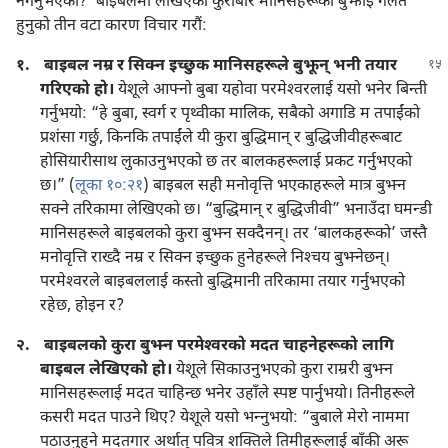
नगर्नुभएको?’ बाइबलमा लेखिएका कुराबारे मानिसहरूको बुझाइ गलत
हुनुको तीन वटा कारण विचार गरौं:
१.
बाइबल नम्र र सिक्न इच्छुक मानिसहरूले बुझून्‌ भनी तयार
गरिएको हो।
येशूले आफ्नो बुबा यहोवा परमेश्‍वरलाई यसो भनेर बिन्ती
गर्नुभयो: “हे बुबा, स्वर्ग र पृथ्वीका मालिक, सबैको अगाडि म तपाईंको
प्रशंसा गर्छु, किनकि तपाईंले यी कुरा बुद्धिमान्‌ र बुद्धिजीवीहरूबाट
होसियारीसाथ लुकाउनुभएको छ तर बालकहरूलाई प्रकट गर्नुभएको
छ।” (
लूका १०:२१
) बाइबल सही मनोवृत्ति भएकाहरूले मात्र बुझ्न
सक्ने तरिकामा लेखिएको छ। “बुद्धिमान्‌ र बुद्धिजीवी” भनाउँदा घमन्डी
मानिसहरूले बाइबलको कुरा बुझ्न सक्दैनन्‌। तर ‘बालकहरूको’ जस्तै
मनोवृत्ति राख्दै नम्र र सिक्न इच्छुक हुनेहरूले निश्‍चय बुझ्नेछन्‌।
परमेश्‍वरले बाइबललाई कस्तो बुद्धिमानी तरिकामा तयार गर्नुभएको
रहेछ, होइन र?
२.
बाइबलको कुरा बुझ्न परमेश्‍वरको मदत चाहनेहरूको लागि
बाइबल लेखिएको हो।
येशूले सिकाउनुभएको कुरा राम्ररी बुझ्न
मानिसहरूलाई मदत चाहिन्छ भनेर उहाँले स्पष्ट पार्नुभयो। तिनीहरूले
कसरी मदत पाउने थिए? येशूले यसो भन्‍नुभयो: “बुबाले मेरो नाममा
पठाउनुहुने मदतगार अर्थात्‌ पवित्र शक्‍तिले तिमीहरूलाई बाँकी अरू