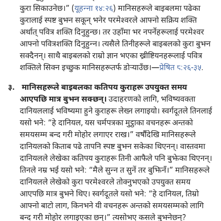
कुरा सिकाउनेछ।” (
यूहन्‍ना १४:२६
) मानिसहरूले बाइबलमा पढेका
कुरालाई स्पष्ट बुझ्न सकून्‌ भनेर परमेश्‍वरले आफ्नो सक्रिय शक्‍ति
अर्थात्‌ पवित्र शक्‍ति दिनुहुन्छ। तर उहाँमा भर नपर्नेहरूलाई परमेश्‍वर
आफ्नो पवित्रशक्‍ति दिनुहुन्‍न। त्यसैले तिनीहरूले बाइबलको कुरा बुझ्न
सक्दैनन्‌। साथै बाइबलको राम्रो ज्ञान भएका ख्रीष्टियनहरूलाई पवित्र
शक्‍तिले सिक्न इच्छुक मानिसहरूतर्फ डोऱ्‍याउँछ।—
प्रेषित ८:२६-३५
.
३.
मानिसहरूले बाइबलका कतिपय कुराहरू उपयुक्‍त समय
आएपछि मात्र बुझ्न सक्छन्‌।
उदाहरणको लागि, भविष्यवक्‍ता
दानियललाई भविष्यमा हुने कुराहरू लेख्न लगाइयो। स्वर्गदूतले तिनलाई
यसो भने: “हे दानियल, यस चर्मपत्रका मुट्ठाका वचनहरू अन्तको
समयसम्म बन्द गरी मोहोर लगाएर राख।” वर्षौंदेखि मानिसहरूले
दानियलको किताब पढे तापनि स्पष्ट बुझ्न सकेका थिएनन्‌। वास्तवमा
दानियलले लेखेका कतिपय कुराहरू तिनी आफैले पनि बुझेका थिएनन्‌।
तिनले नम्र भई यसो भने: “मैले सुन्‍न त सुनें तर बुझिनँ।” मानिसहरूले
दानियलले लेखेको कुरा परमेश्‍वरले तोक्नुभएको उपयुक्‍त समय
आएपछि मात्र बुझ्ने थिए। स्वर्गदूतले यसो भने: “हे दानियल, तिम्रो
आफ्नो बाटो लाग, किनभने यी वचनहरू अन्तको समयसम्मको लागि
बन्द गरी मोहोर लगाइएका छन्‌।” त्यसोभए कसले बुझ्नेछन्‌?