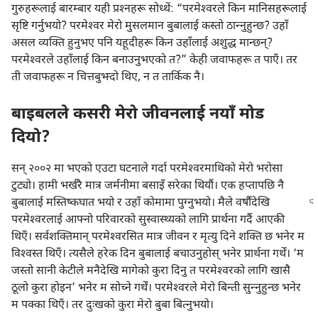
गुरुहरूलाई बारम्बार यही प्रश्‍नहरू सोध्थें: “परमेश्‍वरले किन मानिसहरूलाई
सृष्टि गर्नुभयो? परमेश्‍वर मेरो मुसलमान बुबालाई कस्तो ठान्‍नुहुन्छ? उहाँ
असल व्यक्‍ति हुनुभए पनि यहूदीहरू किन उहाँलाई अशुद्ध मान्छन्‌?
परमेश्‍वरले उहाँलाई किन बनाउनुभएको त?” केही जवाफहरू त पाएँ। तर
ती जवाफहरू न चित्तबुझ्दो थिए, न त तार्किक नै।
बाइबलले कसरी मेरो जीवनलाई नयाँ मोड
दियो?
सन्‌ २००२ मा भएको एउटा घटनाले गर्दा परमेश्‍वरमाथिको मेरो भरोसा
टुट्यो। हामी भर्खरै मात्र जर्मनीमा बसाइँ सरेका थियौं। एक हप्तापछि नै
बुबालाई मस्तिष्कघात
भयो र उहाँ कोमामा पुग्नुभयो। मैले वर्षौंदेखि
परमेश्‍वरलाई आफ्नो परिवारको सुस्वास्थ्यको लागि प्रार्थना गर्दै आएकी
थिएँ। सर्वशक्‍तिमान्‌ परमेश्‍वरसित मात्र जीवन र मृत्यु दिने शक्‍ति छ भनेर म
विश्‍वस्त थिएँ। त्यसैले हरेक दिन बुबालाई बचाउनुहोस्‌ भनेर प्रार्थना गर्थें। ‘म
जस्तो सानी केटीले मनैदेखि मागेको कुरा दिनु त परमेश्‍वरको लागि खासै
ठूलो कुरा होइन’ भनेर म सोच्ने गर्थें। परमेश्‍वरले मेरो बिन्ती सुन्‍नुहुन्छ भनेर
म पक्का थिएँ। तर दुःखको कुरा मेरो बुबा बित्नुभयो।