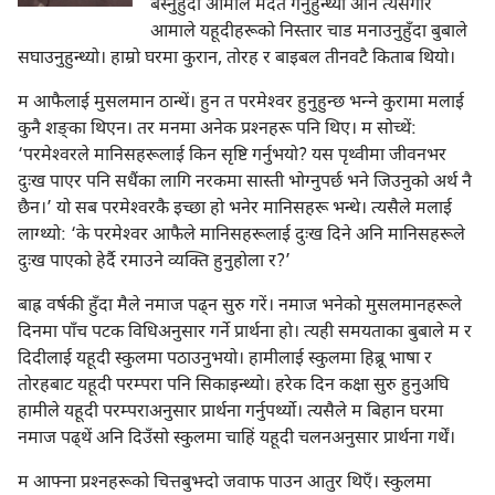
बस्नुहुँदा आमाले मदत गर्नुहुन्थ्यो अनि त्यसैगरि
आमाले यहूदीहरूको निस्तार चाड मनाउनुहुँदा बुबाले
सघाउनुहुन्थ्यो। हाम्रो घरमा कुरान, तोरह र बाइबल तीनवटै किताब थियो।
म आफैलाई मुसलमान ठान्थें। हुन त परमेश्‍वर हुनुहुन्छ भन्‍ने कुरामा मलाई
कुनै शङ्‌का थिएन। तर मनमा अनेक प्रश्‍नहरू पनि थिए। म सोच्थें:
‘परमेश्‍वरले मानिसहरूलाई किन सृष्टि गर्नुभयो? यस पृथ्वीमा जीवनभर
दुःख पाएर पनि सधैंका लागि नरकमा सास्ती भोग्नुपर्छ भने जिउनुको अर्थ नै
छैन।’ यो सब परमेश्‍वरकै इच्छा हो भनेर मानिसहरू भन्थे। त्यसैले मलाई
लाग्थ्यो: ‘के परमेश्‍वर आफैले मानिसहरूलाई दुःख दिने अनि मानिसहरूले
दुःख पाएको हेर्दै रमाउने व्यक्‍ति हुनुहोला र?’
बाह्र वर्षकी हुँदा मैले नमाज पढ्‌न सुरु गरें। नमाज भनेको मुसलमानहरूले
दिनमा पाँच पटक विधिअनुसार गर्ने प्रार्थना हो। त्यही समयताका बुबाले म र
दिदीलाई यहूदी स्कुलमा पठाउनुभयो। हामीलाई स्कुलमा हिब्रू भाषा र
तोरहबाट यहूदी परम्परा पनि सिकाइन्थ्यो। हरेक दिन कक्षा सुरु हुनुअघि
हामीले यहूदी परम्पराअनुसार प्रार्थना गर्नुपर्थ्यो। त्यसैले म बिहान घरमा
नमाज पढ्‌थें अनि दिउँसो स्कुलमा चाहिं यहूदी चलनअनुसार प्रार्थना गर्थें।
म आफ्ना प्रश्‍नहरूको चित्तबुझ्दो जवाफ पाउन आतुर थिएँ। स्कुलमा