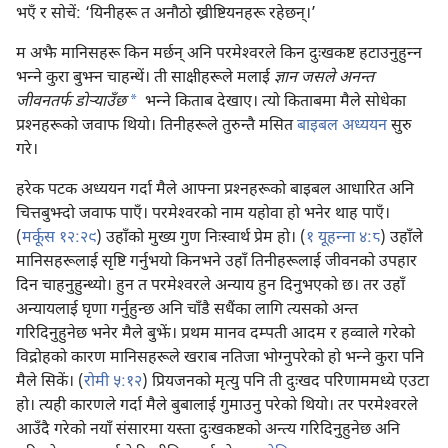
भएँ र सोचें: ‘यिनीहरू त अनौठो ख्रीष्टियनहरू रहेछन्‌।’
म अझै मानिसहरू किन मर्छन्‌ अनि परमेश्‍वरले किन दुःखकष्ट हटाउनुहुन्‍न
भन्‍ने कुरा बुझ्न चाहन्थें। ती साक्षीहरूले मलाई
ज्ञान जसले अनन्त
a
जीवनतर्फ डोऱ्‍याउँछ
भन्‍ने किताब देखाए। त्यो किताबमा मैले सोधेका
प्रश्‍नहरूको जवाफ थियो। तिनीहरूले तुरुन्तै मसित
बाइबल अध्ययन
सुरु
गरे।
हरेक पटक अध्ययन गर्दा मैले आफ्ना प्रश्‍नहरूको बाइबल आधारित अनि
चित्तबुझ्दो जवाफ पाएँ। परमेश्‍वरको नाम यहोवा हो भनेर थाह पाएँ।
(
मर्कूस १२:२९
) उहाँको मुख्य गुण निःस्वार्थ प्रेम हो। (
१ यूहन्‍ना ४:८
) उहाँले
मानिसहरूलाई सृष्टि गर्नुभयो किनभने उहाँ तिनीहरूलाई जीवनको उपहार
दिन चाहनुहुन्थ्यो। हुन त परमेश्‍वरले अन्याय हुन दिनुभएको छ। तर उहाँ
अन्यायलाई घृणा गर्नुहुन्छ अनि चाँडै सधैंका लागि त्यसको अन्त
गरिदिनुहुनेछ भनेर मैले बुझें। प्रथम मानव दम्पती आदम र हव्वाले गरेको
विद्रोहको कारण मानिसहरूले खराब नतिजा भोग्नुपरेको हो भन्‍ने कुरा पनि
मैले सिकें। (
रोमी ५:१२
) प्रियजनको मृत्यु पनि ती दुःखद परिणाममध्ये एउटा
हो। त्यही कारणले गर्दा मैले बुबालाई गुमाउनु परेको थियो। तर परमेश्‍वरले
आउँदै गरेको नयाँ संसारमा यस्ता दुःखकष्टको अन्त्य गरिदिनुहुनेछ अनि