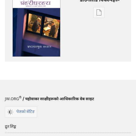
डाउनलोड विकल्पहरू
प्रकाशन
डाउनलोडका
विकल्प
प्रहरीधरहरा
भ्रष्टाचारमुक्‍त
सरकार
®
JW.ORG
/ यहोवाका साक्षीहरूको आधिकारिक वेब साइट
पेजको सेटिङ
द्रुत लिङ्क