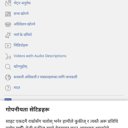
भेट्‌न अनुरोध
सभा खोज्ने
(ब्राउजरको
अर्को
अधिवेशन खोज्ने
(ब्राउजरको
ट्याबमा
अर्को
नयाँ
नयाँ के थपियो
ट्याबमा
पृष्ठ
नयाँ
खुल्नेछ)
भिडियोहरू
पृष्ठ
खुल्नेछ)
Videos with Audio Descriptions
खोज्नुहोस्‌
सरकारी अधिकारी र पत्रकारहरूका लागि जानकारी
मदत
अनुदान
(ब्राउजरको
गोपनीयता सेटिङहरू
अर्को
ट्याबमा
प्रहरीधरहरा अनलाइन लाइब्रेरी
साइट एकदमै राम्रोसँग चलोस् भनेर हामीले कुकीज् र त्यस्तै अरू प्रविधि
नयाँ
(ब्राउजरको
पृष्ठ
अर्को