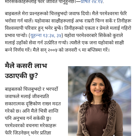
मरिसकेकाहरूलाई फेरि जीवित पार्नुहुनेछ।—
प्रेषित २४:१५
.
बाइबलले मेरा प्रश्‍नहरूको चित्तबुझ्दो जवाफ दियो। मैले परमेश्‍वरमा फेरि
भरोसा गर्न थालें। यहोवाका साक्षीहरूलाई अझ राम्ररी चिन्‍न सकें र तिनीहरू
विश्‍वव्यापी परिवार हुन्‌ भनेर बुझें। तिनीहरूको एकता र प्रेमले मलाई गहिरो
प्रभाव पाऱ्‍यो। (
यूहन्‍ना १३:३४, ३५
) यहोवा परमेश्‍वरबारे सिकेको कुराले
मलाई उहाँको सेवा गर्न उत्प्रेरित गऱ्‍यो। त्यसैले एक जना यहोवाको साक्षी
बन्‍ने निर्णय गरें। मैले सन्‌ २००५ को जनवरी ८ मा बप्तिस्मा गरें।
मैले कसरी लाभ
उठाएकी छु?
बाइबलको चित्तबुझ्दो र भरपर्दो
जवाफले मलाई जीवनप्रति
सकारात्मक दृष्टिकोण राख्न मदत
गरेको छ। अनि मैले भित्री शान्ति
पनि अनुभव गर्न सकेकी छु।
परमेश्‍वरको वचनमा मरेकाहरू
फेरि जिउनेछन्‌ भनेर प्रतिज्ञा