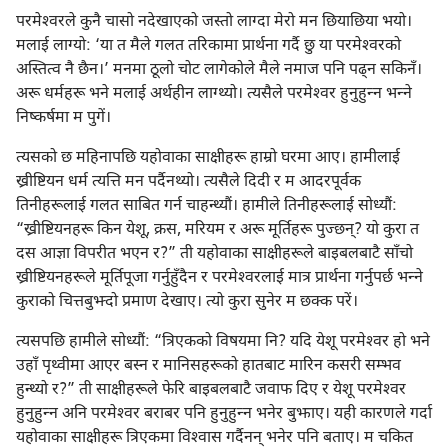
परमेश्‍वरले कुनै चासो नदेखाएको जस्तो लाग्दा मेरो मन छियाछिया भयो।
मलाई लाग्यो: ‘या त मैले गलत तरिकामा प्रार्थना गर्दै छु या परमेश्‍वरको
अस्तित्व नै छैन।’ मनमा ठूलो चोट लागेकोले मैले नमाज पनि पढ्‌न सकिनँ।
अरू धर्महरू भने मलाई अर्थहीन लाग्थ्यो। त्यसैले परमेश्‍वर हुनुहुन्‍न भन्‍ने
निष्कर्षमा म पुगें।
त्यसको छ महिनापछि यहोवाका साक्षीहरू हाम्रो घरमा आए। हामीलाई
ख्रीष्टियन धर्म त्यत्ति मन पर्दैनथ्यो। त्यसैले दिदी र म आदरपूर्वक
तिनीहरूलाई गलत साबित गर्न चाहन्थ्यौं। हामीले तिनीहरूलाई सोध्यौं:
“ख्रीष्टियनहरू किन येशू, क्रस, मरियम र अरू मूर्तिहरू पुज्छन्‌? यो कुरा त
दस आज्ञा विपरीत भएन र?” ती यहोवाका साक्षीहरूले बाइबलबाटै साँचो
ख्रीष्टियनहरूले मूर्तिपूजा गर्नुहुँदैन र परमेश्‍वरलाई मात्र प्रार्थना गर्नुपर्छ भन्‍ने
कुराको चित्तबुझ्दो प्रमाण देखाए। त्यो कुरा सुनेर म छक्क परें।
त्यसपछि हामीले सोध्यौं: “त्रिएकको विषयमा नि? यदि येशू परमेश्‍वर हो भने
उहाँ पृथ्वीमा आएर बस्न र मानिसहरूको हातबाट मारिन कसरी सम्भव
हुन्थ्यो र?” ती साक्षीहरूले फेरि बाइबलबाटै जवाफ दिए र येशू परमेश्‍वर
हुनुहुन्‍न अनि परमेश्‍वर बराबर पनि हुनुहुन्‍न भनेर बुझाए। यही कारणले गर्दा
यहोवाका साक्षीहरू त्रिएकमा विश्‍वास गर्दैनन्‌ भनेर पनि बताए। म चकित