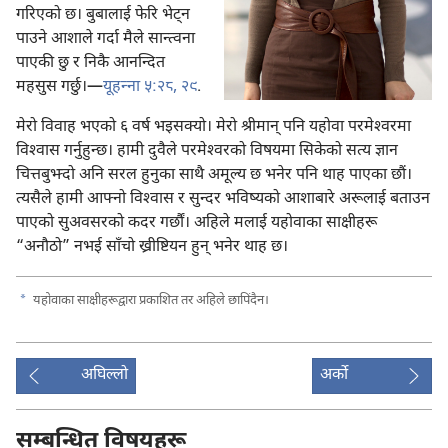
गरिएको छ। बुबालाई फेरि भेट्‌न
पाउने आशाले गर्दा मैले सान्त्वना
पाएकी छु र निकै आनन्दित
महसुस गर्छु।—
यूहन्‍ना ५:२८, २९
.
मेरो विवाह भएको ६ वर्ष भइसक्यो। मेरो श्रीमान्‌ पनि यहोवा परमेश्‍वरमा
विश्‍वास गर्नुहुन्छ। हामी दुवैले परमेश्‍वरको विषयमा सिकेको सत्य ज्ञान
चित्तबुझ्दो अनि सरल हुनुका साथै अमूल्य छ भनेर पनि थाह पाएका छौं।
त्यसैले हामी आफ्नो विश्‍वास र सुन्दर भविष्यको आशाबारे अरूलाई बताउन
पाएको सुअवसरको कदर गर्छौं। अहिले मलाई यहोवाका साक्षीहरू
“अनौठो” नभई साँचो ख्रीष्टियन हुन्‌ भनेर थाह छ।
a
यहोवाका साक्षीहरूद्वारा प्रकाशित तर अहिले छापिंदैन।
अघिल्लो
अर्को
सम्बन्धित विषयहरू