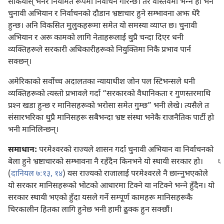
सकियोस्‌ भनेर नियमित रूपमा निर्वाचन गरिन्छ। तर वास्तवमा भन्‍ने हो भने
चुनावी अभियान र निर्वाचनको दौडान भ्रष्टाचार हुने सम्भावना अझ धेरै
हुन्छ। अनि विकसित मुलुकहरूमा समेत यो समस्या व्याप्त छ। चुनावी
अभियान र अरू कामको लागि नेताहरूलाई थुप्रै चन्दा दिएर धनी
व्यक्‍तिहरूले सरकारी अधिकारीहरूको नियुक्‍तिमा निकै प्रभाव पार्न
सक्छन्‌।
अमेरिकाको सर्वोच्च अदालतका न्यायाधीश जोन पल स्टिभन्सले धनी
व्यक्‍तिहरूको त्यस्तो प्रभावले गर्दा “सरकारको वैधानिकता र गुणस्तरमाथि
प्रश्‍न खडा हुन्छ र मानिसहरूको भरोसा समेत गुम्छ” भनी लेखे। त्यसैले त
संसारभरिका थुप्रै मानिसहरू सबैभन्दा भ्रष्ट संस्था भनेकै राजनैतिक पार्टी हो
भनी मानिलिन्छन्‌।
समाधान:
परमेश्‍वरको राज्यले शासन गर्दा चुनावी अभियान वा निर्वाचनको
बेला हुने भ्रष्टाचारको सम्भावना नै रहँदैन किनभने
यो स्थायी सरकार हो।
(
दानियल ७:१३, १४
) यस राज्यको राजालाई परमेश्‍वरले नै छान्‍नुभएकोले
यो सरकार मानिसहरूको भोटको आधारमा टिक्ने या नटिक्ने भन्‍ने हुँदैन। यो
सरकार स्थायी भएको हुँदा यसले गर्ने सम्पूर्ण कामहरू मानिसहरूकै
चिरकालीन हितका लागि हुनेछ भनी हामी ढुक्क हुन सक्छौं।