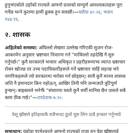
हुनुभएकोले उहाँको राज्यले आफ्नो प्रजाको सम्पूर्ण आवश्‍यकताहरू पूरा
गर्नेछ भन्‍ने कुरामा हामी ढुक्क हुन सक्छौं।—
यशैया ४०:२६;
भजन
१४५:१६
.
२. शासक
अहिलेको समस्या:
अघिल्लो लेखमा उल्लेख गरिएकी सुजन रोज-
आकरमेन अनुसार भ्रष्टाचार निवारण गर्न “माथिल्लो तहदेखि नै सुरु
गर्नुपर्छ।” कुनै सरकारले भन्सार अधिकृत र प्रहरीहरूमाझ व्याप्त भ्रष्टाचार
रोक्न खोज्छ तर उच्च पदाधिकारीहरूले गर्ने भ्रष्टाचार चाहिं सहन्छ भने
नागरिकहरूले त्यो सरकारमा भरोसा गर्न छोड्‌छन्‌। साथै कुनै मानव शासक
जत्ति नै इमानदार किन नहोऊन्‌, आखिर तिनी पनि जन्मजातै त्रुटिपूर्ण
हुन्छन्‌। बाइबलले भनेझैं “संसारमा यस्तो कुनै धर्मी मानिस छैन जसले सबै
काम ठीक गर्छ।”—
उपदेशक ७:२०
.
येशू ख्रीष्टले इतिहासकै सबैभन्दा ठूलो घूस लिन ठाडै इन्कार गर्नुभयो
समाधान:
यहोवा परमेश्‍वरले आफ्नो राज्यको राजा हुन येशू ख्रीष्टलाई