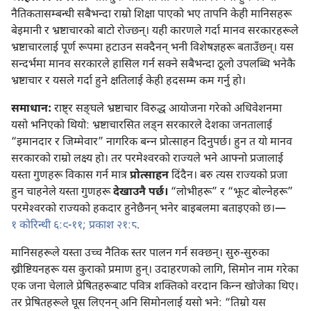
नैतिकतासम्बन्धी सबैभन्दा राम्रो शिक्षा पाएको भए तापनि केही मानिसहरू
बेइमानी र भ्रष्टाचारको बाटो रोज्छन्‌। यही कारणले गर्दा मानव सरकारहरूले
भ्रष्टाचारलाई पूर्ण रूपमा हटाउन सक्दैनन्‌ भनी विशेषज्ञहरू बताउँछन्‌। यस
सन्दर्भमा मानव सरकारले हासिल गर्न सक्ने सबैभन्दा ठूलो उपलब्धि भनेकै
भ्रष्टाचार र यसले गर्दा हुने क्षतिलाई केही हदसम्म कम गर्नु हो।
समाधान:
राष्ट्र सङ्‌घले भ्रष्टाचार विरुद्ध आयोजना गरेको अधिवेशनमा
यसो भनिएको थियो: भ्रष्टाचारसित लड्‌न सरकारले देशका जनतालाई
“इमानदार र जिम्मेवार” नागरिक बन्‍न प्रोत्साहन दिनुपर्छ। हुन त यो मानव
सरकारको राम्रो लक्ष्य हो। तर परमेश्‍वरको राज्यले भने आफ्नो प्रजालाई
यस्ता गुणहरू विकास गर्न मात्र
प्रोत्साहन
दिंदैन। बरु त्यस राज्यको प्रजा
हुन चाहनेले यस्ता गुणहरू
देखाउनै पर्छ।
“लोभीहरू” र “झूट बोल्नेहरू”
परमेश्‍वरको राज्यको हकदार हुनेछैनन्‌ भनेर बाइबलमा बताइएको छ।—
१ कोरिन्थी ६:९-११;
प्रकाश २१:८
.
मानिसहरूले यस्ता उच्च नैतिक स्तर पालन गर्न सक्छन्‌। सुरु-सुरुका
ख्रीष्टियनहरू यस कुराको प्रमाण हुन्‌। उदाहरणको लागि, सिमोन नाम गरेका
एक जना चेलाले प्रेषितहरूबाट पवित्र शक्‍तिको वरदान किन्‍न खोजेका थिए।
तर प्रेषितहरूले घूस लिएनन्‌ अनि सिमोनलाई यसो भने: “तिम्रो यस