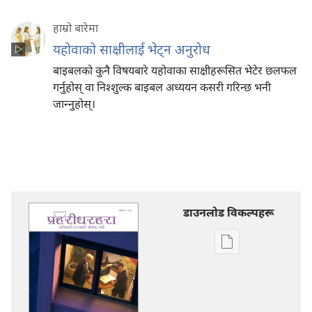
हाम्रो बारेमा
यहोवाको साक्षीलाई भेट्‌न अनुरोध
बाइबलको कुनै विषयबारे यहोवाका साक्षीहरूसित भेटेर छलफल
गर्नुहोस्‌ वा निश्‍शुल्क बाइबल अध्ययन कसरी गरिन्छ भनी
जान्‍नुहोस्‌।
डाउनलोड विकल्पहरू
प्रकाशन
डाउनलोडका
विकल्प
प्रहरीधरहरा