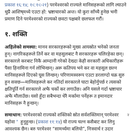
प्रकाश १६:१४;
१९:१९-२१
) परमेश्‍वरको राज्यले मानिसहरूको लागि ल्याउने
थुप्रै आशिष्‌मध्ये एउटा हो: भ्रष्टाचारको अन्त। यो कुरा साँच्चै हुनेछ भनी
प्रमाण दिने परमेश्‍वरको राज्यको छवटा पक्षबारे छलफल गरौं।
१. शक्‍ति
अहिलेको समस्या:
मानव सरकारहरूको मुख्य आयस्रोत भनेको जनता
हुन्‌। नागरिकहरूले तिर्ने कर वा महसुलबाट नै सरकारहरू चलिरहेका छन्‌।
सरकारले करबाट निकै आम्दानी गरेको देख्दा केही सरकारी अधिकारीहरू
पैसा हिनामिना गर्न लोभिन्छन्‌। अरू कतिपय भने कर वा महसुल छल्न
मानिसहरूले दिएको घूस लिन्छन्‌। परिणामस्वरूप एउटा डरलाग्दो चक्र सुरु
हुन सक्छ—मानिसहरूले कर नतिर्दा सरकारले घाटा बेहोर्नुपर्छ र त्यसको
क्षतिपूर्ति गर्न सरकारले अझै चर्को कर लगाउँछ। अनि यसले गर्दा भ्रष्टाचार
अझै मौलाउँछ। यसो हुँदा सबैभन्दा धेरै मर्कामा पर्नेहरू त इमानदार
मानिसहरू नै हुन्छन्‌।
समाधान:
परमेश्‍वरको राज्यको शक्‍तिको स्रोत सर्वशक्‍तिमान्‌
परमेश्‍वर
a
यहोवा
हुनुहुन्छ। (
प्रकाश ११:१५
) यो राज्य चल्न कसैबाट कर लिनु
आवश्‍यक छैन। बरु परमेश्‍वर “सामर्थ्यमा बलियो”, निःस्वार्थ र उदार