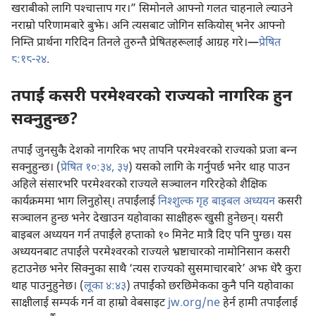
खराबीको लागि पश्‍चात्ताप गर।” सिमोनले आफ्नो गलत चाहनाले ल्याउने
नराम्रो परिणामबारे बुझे। अनि त्यसबाट जोगिन सकियोस्‌ भनेर आफ्नो
निम्ति प्रार्थना गरिदिन तिनले तुरुन्तै प्रेषितहरूलाई आग्रह गरे।—
प्रेषित
८:१८-२४
.
तपाईं कसरी परमेश्‍वरको राज्यको नागरिक हुन
सक्नुहुन्छ?
तपाईं जुनसुकै देशको नागरिक भए तापनि परमेश्‍वरको राज्यको प्रजा बन्‍न
सक्नुहुन्छ। (
प्रेषित १०:३४, ३५
) यसको लागि के गर्नुपर्छ भनेर थाह पाउन
अहिले संसारभरि परमेश्‍वरको राज्यले सञ्चालन गरिरहेको शैक्षिक
कार्यक्रममा भाग लिनुहोस्‌। तपाईंलाई
निश्‍शुल्क गृह बाइबल अध्ययन
कसरी
सञ्चालन हुन्छ भनेर देखाउन यहोवाका साक्षीहरू खुसी हुनेछन्‌। यसरी
बाइबल अध्ययन गर्न तपाईंले हप्ताको १० मिनेट मात्रै दिए पनि पुग्छ। यस
अध्ययनबाट तपाईंले परमेश्‍वरको राज्यले भ्रष्टाचारको नामोनिसान कसरी
हटाउनेछ भनेर सिक्नुका साथै ‘त्यस राज्यको सुसमाचारबारे’ अझ धेरै कुरा
थाह पाउनुहुनेछ। (
लूका ४:४३
) तपाईंको छरछिमेकका कुनै पनि यहोवाका
साक्षीलाई सम्पर्क गर्न वा हाम्रो वेबसाइट
jw.org/ne
हेर्न हामी तपाईंलाई