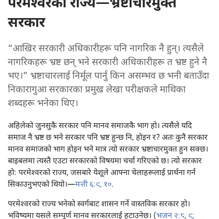
परमेश्‍वरको राज्य—भ्रष्टाचारमुक्‍त
सरकार
“आखिर सरकारी अधिकारीहरू पनि नागरिक नै हुन्‌। त्यसैले
नागरिकहरू भ्रष्ट छन्‌ भने सरकारी अधिकारीहरू त भ्रष्ट हुने नै
भए।” भ्रष्टाचारलाई निर्मूल पार्नु किन असम्भव छ भनी बताउँदा
निकारागुआ सरकारका प्रमुख लेखा परीक्षकले माथिका
शब्दहरू भनेका थिए।
अहिलेको जुनसुकै सरकार पनि मानव समाजकै भाग हो। त्यसैले यदि
समाज नै भ्रष्ट छ भने सरकार पनि भ्रष्ट हुन्छ नि, होइन र? अतः कुनै सरकार
मानव समाजको भाग होइन भने मात्र त्यो सरकार भ्रष्टाचारमुक्‍त हुन सक्छ।
बाइबलमा त्यस्तै एउटा सरकारको विषयमा चर्चा गरिएको छ। त्यो सरकार
हो: परमेश्‍वरको राज्य, जसबारे येशूले आफ्ना चेलाहरूलाई प्रार्थना गर्न
सिकाउनुभएको थियो।—
मत्ती ६:९, १०
.
परमेश्‍वरको राज्य भनेको स्वर्गबाट शासन गर्ने वास्तविक सरकार हो।
भविष्यमा यसले सम्पूर्ण मानव सरकारलाई हटाउनेछ। (
भजन २:८, ९;