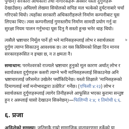
पुग्छन्‌। सरकारी अधिकारी तथा नागरिकहरू अक्सर यस्ता दुर्गुणहरू
देखाउँछन्‌। अघिल्लो लेखमा सियोलको सपिङ मल भत्केको दुर्घटनाबारे चर्चा
गरिएको थियो। त्यहाँका सरकारी अधिकारीहरूले निर्माण कम्पनीबाट घूस
लिएका थिए। त्यस कम्पनीलाई गुणस्तरीय निर्माण सामग्री प्रयोग गर्नु वा
सुरक्षा नियम पालन गर्नुभन्दा घूस दिनु नै सस्तो हुन्छ भनेर थाह थियो।
त्यसैले भ्रष्टाचार निर्मूल पार्ने हो भने मानिसहरूलाई लोभ
र स्वार्थजस्ता
दुर्गुण त्याग्न सिकाउनु आवश्‍यक छ। तर यस किसिमको शिक्षा दिन मानव
सरकारहरूसित न इच्छा छ, न त क्षमता नै।
समाधान:
परमेश्‍वरको राज्यले भ्रष्टाचार हुनुको मूल कारण अर्थात्‌ लोभ र
स्वार्थजस्ता दुर्गुणहरू कसरी त्याग्ने भनी मानिसहरूलाई सिकाउनेछ अनि
भ्रष्टाचारलाई जरैसमेत उखेलेर फ्याँकिदिनेछ। यस्तो शिक्षाले ‘मानिसहरूको
दिमागलाई नयाँ मनोभावद्वारा उत्प्रेरित’ गर्नेछ। (
एफिसी ४:२३
) लोभ र
स्वार्थजस्ता दुर्गुणहरूलाई त्यागेर तिनीहरूले आफूसित भएका कुरामा सन्तुष्ट
हुन र अरूलाई चासो देखाउन सिक्नेछन्‌।—
फिलिप्पी २:४;
१ तिमोथी ६:६
.
६. प्रजा
अहिलेको समस्या:
जतिसुकै राम्रो सामाजिक वातावरणमा हुर्केको या