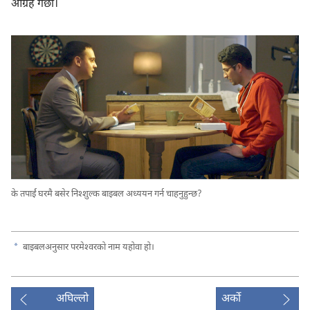
आग्रह गर्छौं।
के तपाईं घरमै बसेर निश्‍शुल्क बाइबल अध्ययन गर्न चाहनुहुन्छ?
a
बाइबलअनुसार परमेश्‍वरको नाम यहोवा हो।
अघिल्लो
अर्को