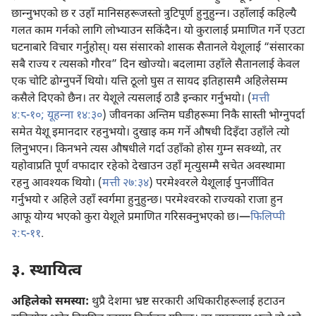
छान्‍नुभएको छ र उहाँ मानिसहरूजस्तो त्रुटिपूर्ण हुनुहुन्‍न। उहाँलाई कहिल्यै
गलत काम गर्नको लागि लोभ्याउन सकिंदैन। यो कुरालाई प्रमाणित गर्ने एउटा
घटनाबारे विचार गर्नुहोस्‌। यस संसारको शासक सैतानले येशूलाई “संसारका
सबै राज्य र त्यसको गौरव” दिन खोज्यो। बदलामा उहाँले सैतानलाई केवल
एक चोटि ढोग्नुपर्ने थियो। यत्ति ठूलो घुस त सायद इतिहासमै अहिलेसम्म
कसैले दिएको छैन। तर येशूले त्यसलाई ठाडै इन्कार गर्नुभयो। (
मत्ती
४:८-१०;
यूहन्‍ना १४:३०
) जीवनका अन्तिम घडीहरूमा निकै सास्ती भोग्नुपर्दा
समेत येशू इमानदार रहनुभयो। दुखाइ कम गर्ने औषधी दिइँदा उहाँले त्यो
लिनुभएन। किनभने त्यस औषधीले गर्दा उहाँको होस गुम्न सक्थ्यो, तर
यहोवाप्रति पूर्ण वफादार रहेको देखाउन उहाँ मृत्युसम्मै सचेत अवस्थामा
रहनु आवश्‍यक थियो। (
मत्ती २७:३४
) परमेश्‍वरले येशूलाई पुनर्जीवित
गर्नुभयो र अहिले उहाँ स्वर्गमा हुनुहुन्छ। परमेश्‍वरको राज्यको राजा हुन
आफू योग्य भएको कुरा येशूले प्रमाणित गरिसक्नुभएको छ।—
फिलिप्पी
२:८-११
.
३. स्थायित्व
अहिलेको समस्या:
थुप्रै देशमा भ्रष्ट सरकारी अधिकारीहरूलाई हटाउन