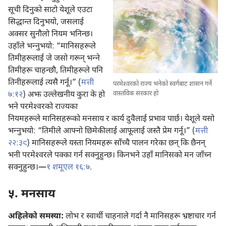
सूची दिनुको साटो येशूले एउटा
सिद्धान्त दिनुभयो, जसलाई
अक्सर सुनौलो नियम भनिन्छ।
उहाँले भन्‍नुभयो: “मानिसहरूले
तिमीहरूलाई जे जसो गरून्‌ भन्‍ने
तिमीहरू चाहन्छौ, तिमीहरूले पनि
तिनीहरूलाई त्यसै गर्नू।” (
मत्ती
परमेश्‍वरको राज्य भनेको स्वर्गबाट शासन गर्ने
वास्तविक सरकार हो
७:१२
) अझ उल्लेखनीय कुरा के हो
भने परमेश्‍वरको राज्यका
नियमहरूले मानिसहरूको मनसाय र कार्य दुवैलाई प्रभाव पार्छ। येशूले यसो
भन्‍नुभयो: “तिमीले आफ्नो छिमेकीलाई आफूलाई जस्तै प्रेम गर्नू।” (
मत्ती
२२:३९
) मानिसहरूले यस्ता नियमहरू साँच्चै पालन गरेका छन्‌ कि छैनन्‌
भनी परमेश्‍वरले पक्का गर्न सक्नुहुन्छ। किनभने उहाँ मानिसको मन जाँच्न
सक्नुहुन्छ।—
१ शमूएल १६:७
.
५. मनसाय
अहिलेको समस्या:
लोभ र स्वार्थी चाहनाले गर्दा नै मानिसहरू भ्रष्टाचार गर्न