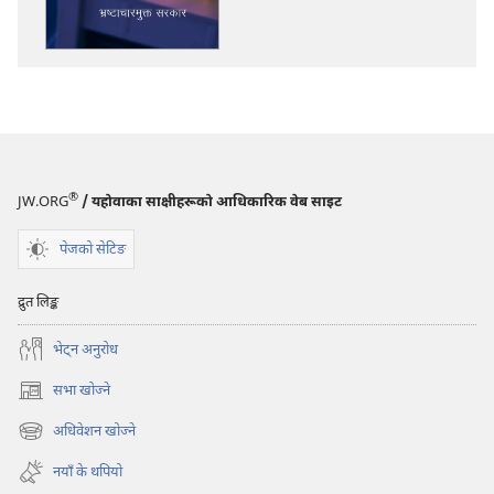
भ्रष्टाचारमुक्‍त
सरकार
®
JW.ORG
/ यहोवाका साक्षीहरूको आधिकारिक वेब साइट
पेजको सेटिङ
द्रुत लिङ्क
भेट्‌न अनुरोध
सभा खोज्ने
(ब्राउजरको
अर्को
अधिवेशन खोज्ने
(ब्राउजरको
ट्याबमा
अर्को
नयाँ
नयाँ के थपियो
ट्याबमा
पृष्ठ