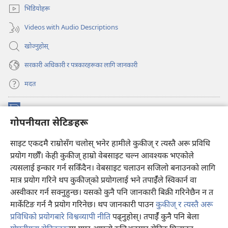
नयाँ
खुल्नेछ)
भिडियोहरू
पृष्ठ
खुल्नेछ)
Videos with Audio Descriptions
खोज्नुहोस्‌
सरकारी अधिकारी र पत्रकारहरूका लागि जानकारी
मदत
अनुदान
(ब्राउजरको
गोपनीयता सेटिङहरू
अर्को
ट्याबमा
प्रहरीधरहरा अनलाइन लाइब्रेरी
साइट एकदमै राम्रोसँग चलोस् भनेर हामीले कुकीज् र त्यस्तै अरू प्रविधि
नयाँ
(ब्राउजरको
पृष्ठ
अर्को
प्रयोग गर्छौँ। केही कुकीज्‌ हाम्रो वेबसाइट चल्न आवश्यक भएकोले
®
JW Hub
खुल्नेछ)
ट्याबमा
(ब्राउजरको
त्यसलाई इन्कार गर्न सकिँदैन। वेबसाइट चलाउन सजिलो बनाउनको लागि
नयाँ
अर्को
मात्र प्रयोग गरिने थप कुकीज्‌को प्रयोगलाई भने तपाईँले स्विकार्न वा
पृष्ठ
JW लाइब्रेरी
एप
ट्याबमा
खुल्नेछ)
अस्वीकार गर्न सक्नुहुन्छ। यसको कुनै पनि जानकारी बिक्री गरिनेछैन न त
नयाँ
मार्केटिङ गर्न नै प्रयोग गरिनेछ। थप जानकारी पाउन
कुकीज् र त्यस्तै अरू
पृष्ठ
खुल्नेछ)
प्रविधिको प्रयोगबारे विश्वव्यापी नीति
पढ्नुहोस्। तपाईँ कुनै पनि बेला