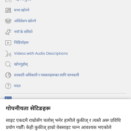
सभा खोज्ने
(ब्राउजरको
अर्को
अधिवेशन खोज्ने
(ब्राउजरको
ट्याबमा
अर्को
नयाँ
नयाँ के थपियो
ट्याबमा
पृष्ठ
नयाँ
खुल्नेछ)
भिडियोहरू
पृष्ठ
खुल्नेछ)
Videos with Audio Descriptions
खोज्नुहोस्‌
सरकारी अधिकारी र पत्रकारहरूका लागि जानकारी
मदत
अनुदान
(ब्राउजरको
गोपनीयता सेटिङहरू
अर्को
ट्याबमा
प्रहरीधरहरा अनलाइन लाइब्रेरी
नयाँ
(ब्राउजरको
साइट एकदमै राम्रोसँग चलोस् भनेर हामीले कुकीज् र त्यस्तै अरू प्रविधि
पृष्ठ
अर्को
प्रयोग गर्छौँ। केही कुकीज्‌ हाम्रो वेबसाइट चल्न आवश्यक भएकोले
®