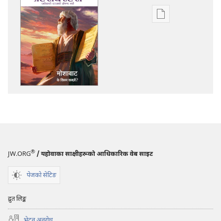
प्रकाशन
डाउनलोडका
विकल्प
प्रहरीधरहरा
मोशाबाट
के
सिक्न
सक्छौं
®
JW.ORG
/ यहोवाका साक्षीहरूको आधिकारिक वेब साइट
पेजको सेटिङ
द्रुत लिङ्क
भेट्‌न अनुरोध