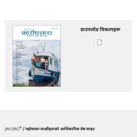
डाउनलोड विकल्पहरू
प्रकाशन
डाउनलोडका
विकल्प
प्रहरीधरहरा
—
अध्ययन
संस्करण
नोभेम्बर २०१५
®
JW.ORG
/ यहोवाका साक्षीहरूको आधिकारिक वेब साइट