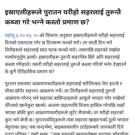
इस्राएलीहरूले पुरातन यरीहो सहरलाई तुरुन्तै
कब्जा गरे भन्‍ने कस्तो प्रमाण छ?
यहोशू ६:१०-१५,
२०
को विवरण अनुसार इस्राएलीहरूले यरीहो सहरलाई
दिनको एकपटक गरेर छ दिनसम्म फन्को मारे। तर सातौं दिन भने
तिनीहरूले सहरलाई सात पटक फन्को मारे। त्यसपछि सहरको पर्खाल
गर्ल्यामगुर्लुम ढल्यो। इस्राएलीहरू तुरुन्तै सहरभित्र छिरे अनि सहरलाई
कब्जा गरिहाले। यसरी यरीहो सहरलाई तुरुन्तै कब्जा गरियो भनेर देखाउने
के कुनै ऐतिहासिक प्रमाण छ?
पुरातन समयमा आक्रमणकारीहरूले सहरलाई चारैतिरबाट घेरा हाल्थे र
मौका छोपेर सहरमा आक्रमण गर्थे। तर तिनीहरूले सहरलाई तुरुन्तै
आक्रमण गरेनन्‌ भने सहरका बासिन्दाहरूले आफूले भण्डार गरेर राखेको
धेरैजसो खानेकुरा खान्थे। अन्तमा सहरमाथि विजय हासिल गरेपछि त्यहाँ
भएका बाँकी कुरा आक्रमणकारीहरूले लुटेर लैजान्थे। तर यरीहो सहरको
कुरा भने बेग्लै छ। पुरातत्त्वविद्‌हरूले त्यस सहरमा खाद्यान्‍नको ठूलो भण्डार
भेट्टाएका छन्‌। यस सन्दर्भमा, बाइबलकालीन ठाउँहरूबारे जानकारी दिने
a
एउटा पत्रिका
यसो भन्छ: “त्यस सहरको भग्नावशेषमा माटाका भाँडाकुँडा