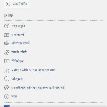
पेजको सेटिङ
द्रुत लिङ्क
भेट्‌न अनुरोध
सभा खोज्ने
(ब्राउजरको
अर्को
अधिवेशन खोज्ने
(ब्राउजरको
ट्याबमा
अर्को
नयाँ
नयाँ के थपियो
ट्याबमा
पृष्ठ
नयाँ
खुल्नेछ)
भिडियोहरू
पृष्ठ
खुल्नेछ)
Videos with Audio Descriptions
खोज्नुहोस्‌
सरकारी अधिकारी र पत्रकारहरूका लागि जानकारी
मदत