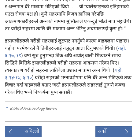
र अन्‍नपात धेरै मात्रामा भेटिएको थियो। . . . यो प्यालेस्टाइनको इतिहासको
एउटा रोचक पक्ष हो। कुनै सहरमाथि विजय हासिल गरेपछि
आक्रमणकारीहरूले अन्‍नको नाममा मुस्किलले एक-दुई भाँडो मात्र भेट्टाउँथे।
तर यरीहो सहरमा त्यत्ति धेरै मात्रामा अन्‍न भेटिनु अचम्मलाग्दो कुरा हो।”
इस्राएलीहरूले यरीहो सहरलाई लुटपाट नगर्नुको कारण बाइबलमा पाइन्छ।
यहोवा परमेश्‍वरले नै तिनीहरूलाई नलुट्‌न आज्ञा दिनुभएको थियो। (
यहो.
६:१७, १८
) वर्षा सुरु हुनुभन्दा ठीक अघि अर्थात्‌ बाली भित्र्याउने समय
सिद्धिने बित्तिकै इस्राएलीहरूले यरीहो सहरमा आक्रमण गरेका थिए।
त्यसकारण यरीहो सहरमा त्यतिबेला प्रशस्त मात्रामा अन्‍न थियो। (
यहो.
३:१५-१७;
५:१०
) यरीहो सहरको भग्नावशेषमा यत्ति धेरै अन्‍न भेटिएको तथ्य
विचार गर्दा बाइबलले बताए जस्तै इस्राएलीहरूले सहरलाई तुरुन्तै कब्जा
गरेका थिए भन्‍ने निष्कर्षमा पुग्न सक्छौं।
a
Biblical Archaeology Review
अघिल्लो
अर्को