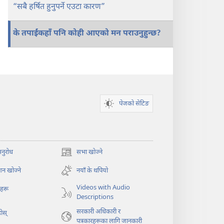
“सबै हर्षित हुनुपर्ने एउटा कारण”
के तपाईंकहाँ पनि कोही आएको मन पराउनुहुन्छ?
पेजको सेटिङ
अनुरोध
सभा खोज्ने
(ब्राउजरको
अर्को
न खोज्ने
नयाँ के थपियो
ट्याबमा
नयाँ
Videos with Audio
ोहरू
पृष्ठ
Descriptions
खुल्नेछ)
सरकारी अधिकारी र
ोस्‌
पत्रकारहरूका लागि जानकारी