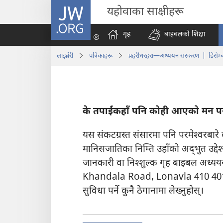
JW.ORG
यहोवाका साक्षीहरू
गृह
बाइबलको शिक्षा
लाइब्रेरी
पत्रिकाहरू
प्रहरीधरहरा—अध्ययन संस्करण | डिसेम्
के तपाईंकहाँ पनि कोही आएको मन परा
यस संकटग्रस्त संसारमा पनि परमेश्‍वरबारे
मानिसजातिका निम्ति उहाँको अद्‌भुत उद्देश
जानकारी वा निश्‍शुल्क गृह बाइबल अध्
Khandala Road, Lonavla 410 401, M
सुविधा पर्ने कुनै ठेगानामा लेख्नुहोस्‌।