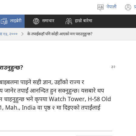
नेपाली
प
भाषा
(
रोज्ने
अ
लाइब्रेरी
समाचार
हाम्रो बारेमा
ट
न
बर १५, २०००
के तपाईंकहाँ पनि कोही आएको मन पराउनुहुन्छ?
पृ
ख
उनुहुन्छ?
 बाइबलमा पाइने सही ज्ञान, उहाँको राज्य र
्‍य जानेर तपाईं आनन्दित हुन सक्नुहुन्छ। यसबारे थप
ययन चाहनुहुन्छ भने कृपया Watch Tower, H-58 Old
ah., India वा पृष्ठ २ मा दिइएको तपाईंलाई