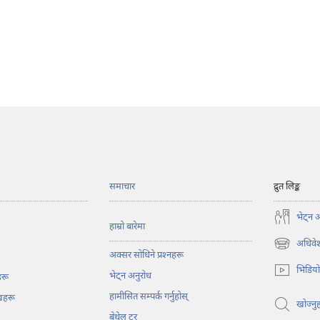
समाचार
द्रुत लिङ्क
भेट्‌न 
हाम्रो बारेमा
अधिवेश
(ब्राउजरको
अक्सर सोधिने प्रश्‍नहरू
अर्को
भिडिय
भेट्‌न अनुरोध
ट्याबमा
हरू
नयाँ
हामीसित सम्पर्क गर्नुहोस्‌
ेखहरू
पृष्ठ
खोज्नुह
बेथेल टुर
खुल्नेछ)