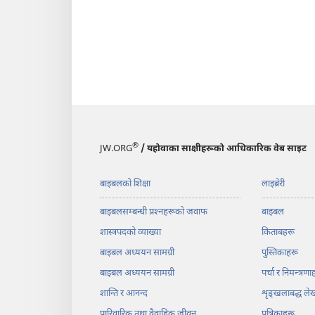
®
JW.ORG
/ यहोवाका साक्षीहरूको आधिकारिक वेब साइट
बाइबलको शिक्षा
लाइब्रेरी
बाइबलसम्बन्धी प्रश्‍नहरूको जवाफ
बाइबल
शास्त्रपदको व्याख्या
किताबहरू
बाइबल अध्ययन सामग्री
पुस्तिकाहरू
बाइबल अध्ययन सामग्री
पर्चा र निमन्त्रणा
शान्ति र आनन्द
शृङ्‌खलाबद्ध ल
पारिवारिक तथा वैवाहिक जीवन
पत्रिकाहरू