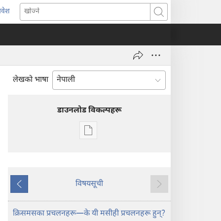
्रवेश
ब्राउजरको
खोज्ने
र्को
्याबमा
याँ
ष्ठ
ुल्नेछ)
लेखको भाषा
डाउनलोड विकल्पहरू
प्रकाशन
डाउनलोडका
विकल्प
प्रहरीधरहरा
—
विषयसूची
अघिल्लो
अर्को
अध्ययन
संस्करण
क्रिसमसका प्रचलनहरू—के यी मसीही प्रचलनहरू हुन्‌?
डिसेम्बर १५,