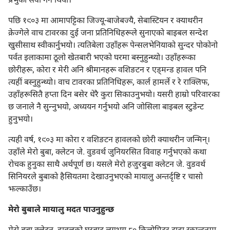
प्रभुको सेवा गर्ने थियो।”
पछि १९०३ मा आमापट्टिका जिज्यू-बाजेबज्यै, सेबास्टियन र क्याथरीन
क्रेज्गेले वाच टावरका दुई जना प्रतिनिधिहरूले सुनाएको बाइबल सन्देश
खुसीसाथ स्वीकार्नुभयो। त्यतिबेला उहाँहरू पेन्सलभेनियाको सुन्दर पोकोनो
पर्वत इलाकामा ठूलो खेतबारी भएको घरमा बस्नुहुन्थ्यो। उहाँहरूका
छोरीहरू, कोरा र मेरी अनि श्रीमानहरू वशिङटन र एड्‌मन्ड हावल पनि
त्यहीं बस्नुहुन्थ्यो। वाच टावरका प्रतिनिधिहरू, कार्ल हामर्ले र रे राक्लिफ,
उहाँहरूसितै हप्ता दिन बसेर धेरै कुरा सिकाउनुभयो। यसरी हाम्रो परिवारका
छ जनाले नै सुन्‍नुभयो, अध्ययन गर्नुभयो अनि जोसिला बाइबल स्टुडेन्ट
हुनुभयो।
त्यही वर्ष, १९०३ मा कोरा र वशिङटन हावलको छोरी क्याथरीन जन्मिन्‌।
उहाँले मेरो बुबा, क्लेटन जे. वुडवर्थ जुनियरसित विवाह गर्नुभएको कथा
रोचक हुनुका साथै अर्थपूर्ण छ। यसले मेरो हजुरबुबा क्लेटन जे. वुडवर्थ
सिनियरले बुबाको हैसियतमा देखाउनुभएको मायालु अन्तर्दृष्टि र चासो
झल्काउँछ।
मेरो बुबाले मायालु मदत पाउनुहुन्छ