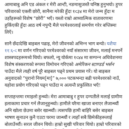
आमाबाबु अनि एड अंकल र मेरी आन्टी, नङमासुजस्तै घनिष्ठ हुनुभयो। हुपर
परिवारको एक्ली छोरी, सानैमा मरेकी हुँदा १९३४ मा मेरो जन्म हुँदा म
उहाँहरूको विशेष “छोरी” भएँ। यस्तो राम्रो आध्यात्मिक वातावरणमा
हुर्किएकी हुँदा आठ वर्ष नपुग्दै मैले परमेश्‍वरलाई समर्पण गरेर बप्तिस्मा
लिएँ।
सानै छँदादेखि बाइबल पढाइ, मेरो जीवनको अभिन्‍न भाग बन्यो।
यशैया
११:६-९
मा वर्णन गरिएको परमेश्‍वरको नयाँ संसारमा जीवन, मलाई मनपर्ने
शास्त्रपदहरूमध्ये थियो। बफलो, न्यु योर्कमा १९४४ मा सम्पन्‍न अधिवेशनमा
विशेष संस्करणको रूपमा विमोचन गरिएको
अमेरिकन स्टाण्डर्ड भर्सन
पाउँदा मैले त्यही वर्ष पूरै बाइबल पढ्‌ने प्रथम प्रयास गरें। यो बाइबल
अनुवादको “पुरानो नियम[मा]” ७,००० पटकभन्दा बढी परमेश्‍वरको नाउँ,
यहोवा प्रयोग गरिएको पढ्‌न पाउँदा म अत्यन्तै प्रफुल्लित भएँ!
सप्ताहन्तमा रमाइलो हुन्थ्यो। मेरा आमाबाबु र हुपर दम्पतीले मलाई ग्रामीण
इलाकामा प्रचार गर्न लैजानुहुन्थ्यो। हामीले घरैमा खाजा बनाएर लैजान्थ्यौं
अनि खोला छेउमा बसेर खान्थ्यौं। त्यसपछि हामी बाहिरै बसेर बाइबल
भाषण सुनाउन कुनै एउटा घरमा जान्थ्यौं र त्यहाँ सबै छिमेकीहरूलाई
बोलाउँथ्यौं। सरल जीवन थियो। हाम्रो सुखी परिवार थियो। हाम्रो परिवारको