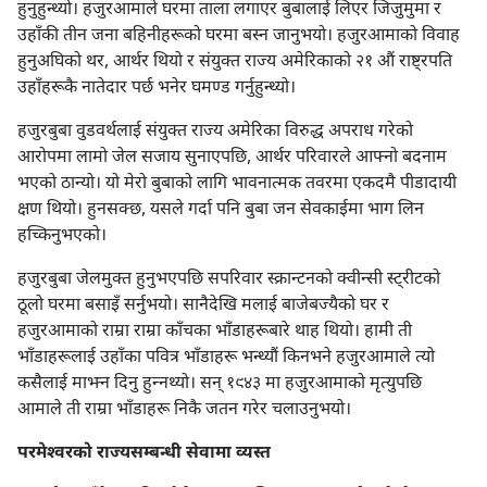
हुनुहुन्थ्यो। हजुरआमाले घरमा ताला लगाएर बुबालाई लिएर जिजुमुमा र
उहाँकी तीन जना बहिनीहरूको घरमा बस्न जानुभयो। हजुरआमाको विवाह
हुनुअघिको थर, आर्थर थियो र संयुक्‍त राज्य अमेरिकाको २१ औं राष्ट्रपति
उहाँहरूकै नातेदार पर्छ भनेर घमण्ड गर्नुहुन्थ्यो।
हजुरबुबा वुडवर्थलाई संयुक्‍त राज्य अमेरिका विरुद्ध अपराध गरेको
आरोपमा लामो जेल सजाय सुनाएपछि, आर्थर परिवारले आफ्नो बदनाम
भएको ठान्यो। यो मेरो बुबाको लागि भावनात्मक तवरमा एकदमै पीडादायी
क्षण थियो। हुनसक्छ, यसले गर्दा पनि बुबा जन सेवकाईमा भाग लिन
हच्किनुभएको।
हजुरबुबा जेलमुक्‍त हुनुभएपछि सपरिवार स्क्रान्टनको क्वीन्सी स्ट्रीटको
ठूलो घरमा बसाइँ सर्नुभयो। सानैदेखि मलाई बाजेबज्यैको घर र
हजुरआमाको राम्रा राम्रा काँचका भाँडाहरूबारे थाह थियो। हामी ती
भाँडाहरूलाई उहाँका पवित्र भाँडाहरू भन्थ्यौं किनभने हजुरआमाले त्यो
कसैलाई माझ्न दिनु हुन्‍नथ्यो। सन्‌ १९४३ मा हजुरआमाको मृत्युपछि
आमाले ती राम्रा भाँडाहरू निकै जतन गरेर चलाउनुभयो।
परमेश्‍वरको राज्यसम्बन्धी सेवामा व्यस्त