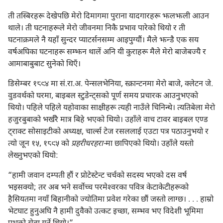
ती तस्बिरहरू देखेपछि मेरो दिमागमा पुराना यादगारहरू झलझली आउन
थाले। ती घटनाहरूले मेरो जीवनमा निकै प्रभाव पारेको थियो र ती
घटनाक्रमले नै यहाँ सुन्दर प्याटर्सनसम्म आइपुग्यौं। मैले झन्डै एक सय
वर्षअघिका घटनाहरू सम्झन थालें अनि यी कुराहरू मैले मेरो बाजेबज्यै र
आमाबाबुबाट सुनेको थिएँ।
डिसेम्बर १८९४ मा सं.रा.अ. पेन्सलभेनिया, स्क्रान्टनमा मेरो बाजे, क्लेटन जे.
वुडवर्थको घरमा, बाइबल स्टुडेन्ट्‌सको पूर्ण समय प्रचारक आउनुभएको
थियो। पहिले पहिले यहोवाका साक्षीहरू त्यही नाउँले चिनिन्थे। त्यतिबेला मेरो
हजुरबुबाको भर्खरै मात्र बिहे भएको थियो। उहाँले वाच टावर बाइबल एण्ड
ट्राक्ट सोसाइटीको अध्यक्ष, चार्ल्स टेज रसललाई एउटा पत्र पठाउनुभयो र
त्यो जून १५, १८९५ को
प्रहरीधरहरा-
मा छापिएको थियो। उहाँले यस्तो
लेख्नुभएको थियो:
“हामी जवान दम्पती हौं र प्रोटेस्टेन्ट चर्चको सदस्य भएको दस वर्ष
भइसक्यो; तर अब भने सर्वोच्च परमेश्‍वरका पवित्र केटाकेटीहरूको
हैसियतमा नयाँ बिहानीको ज्योतिमा प्रवेश गरेका छौं जस्तो लाग्छ। . . . हाम्रो
भेटघाट हुनुअघि नै हामी दुवैको उत्कट इच्छा, सम्भव भए विदेशी भूमिमा