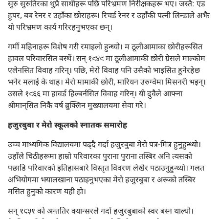
सुरु सुरुतिरका थुप्रै साथीहरू पछि परिभ्रमण निरीक्षकहरू भए। जस्तै: एड
हुपर, बब रेनर र उहाँका छोराहरू। रिचर्ड रेनर र उहाँकी पत्नी लिन्डाले अझै
यो परिभ्रमण कार्य गरिरहनुभएका छन्‌।
गर्मी महिनाहरू विशेष गरी रमाइलो हुन्थ्यो। म ठूलीआमाका छोरीहरूसित
हावल परिवारसित बस्थें। सन्‌ १९४९ मा ठूलीआमाकी छोरी ग्रेसले माल्कोम
एलेनसित विवाह गरिन्‌। पछि, मेरो विवाह पनि उसैको भाइसित हुनेरहेछ
भनेर मलाई के थाह। मेरो मामाकी छोरी, मारियन उरुग्वेमा मिसनरी भइन्‌।
उसले १९६६ मा हावर्ड हिल्बर्नसित विवाह गरिन्‌। यी दुवैले आफ्ना
श्रीमान्‌सित निकै वर्ष ब्रुक्लिन मुख्यालयमा सेवा गरे।
हजुरबुबा र मेरो स्कूलको स्नातक समारोह
उच्च माध्यमिक विद्यालयमा पढ्‌दै गर्दा हजुरबुबा मेरो पत्र-मित्र हुनुहुन्थ्यो।
उहाँले चिठीहरूमा हाम्रो परिवारका पुराना पुराना तस्बिर अनि त्यसको
पछाडि परिवारको इतिहासबारे विस्तृत विवरण लेखेर पठाउनुहुन्थ्यो। गलत
अभियोगमा झ्यालखाना पठाइनुभएका मेरो हजुरबुबा र अरूको तस्बिर
मसित हुनुको कारण यही हो।
सन्‌ १९५१ को अन्ततिर क्यान्सरले गर्दा हजुरबुबाको स्वर बस्न थाल्यो।