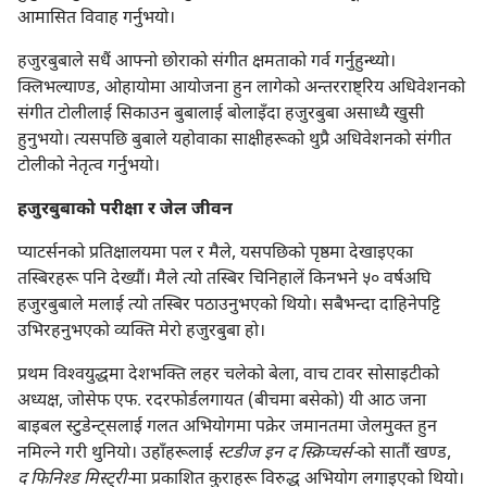
आमासित विवाह गर्नुभयो।
हजुरबुबाले सधैं आफ्नो छोराको संगीत क्षमताको गर्व गर्नुहुन्थ्यो।
क्लिभल्याण्ड, ओहायोमा आयोजना हुन लागेको अन्तरराष्ट्रिय अधिवेशनको
संगीत टोलीलाई सिकाउन बुबालाई बोलाइँदा हजुरबुबा असाध्यै खुसी
हुनुभयो। त्यसपछि बुबाले यहोवाका साक्षीहरूको थुप्रै अधिवेशनको संगीत
टोलीको नेतृत्व गर्नुभयो।
हजुरबुबाको परीक्षा र जेल जीवन
प्याटर्सनको प्रतिक्षालयमा पल र मैले, यसपछिको पृष्ठमा देखाइएका
तस्बिरहरू पनि देख्यौं। मैले त्यो तस्बिर चिनिहालें किनभने ५० वर्षअघि
हजुरबुबाले मलाई त्यो तस्बिर पठाउनुभएको थियो। सबैभन्दा दाहिनेपट्टि
उभिरहनुभएको व्यक्‍ति मेरो हजुरबुबा हो।
प्रथम विश्‍वयुद्धमा देशभक्‍ति लहर चलेको बेला, वाच टावर सोसाइटीको
अध्यक्ष, जोसेफ एफ. रदरफोर्डलगायत (बीचमा बसेको) यी आठ जना
बाइबल स्टुडेन्ट्‌सलाई गलत अभियोगमा पक्रेर जमानतमा जेलमुक्‍त हुन
नमिल्ने गरी थुनियो। उहाँहरूलाई
स्टडीज इन द स्क्रिप्चर्स-
को सातौं खण्ड,
द फिनिश्‍ड मिस्ट्री-
मा प्रकाशित कुराहरू विरुद्ध अभियोग लगाइएको थियो।