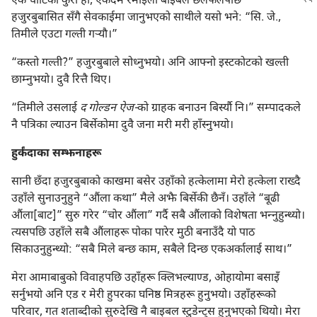
एक चोटिको कुरा हो, एकदमै रमाइलो बाइबल छलफलपछि
हजुरबुबासित सँगै सेवकाईमा जानुभएको साथीले यसो भने: “सि. जे.,
तिमीले एउटा गल्ती गऱ्‍यौ।”
“कस्तो गल्ती?” हजुरबुबाले सोध्नुभयो। अनि आफ्नो इस्टकोटको खल्ती
छाम्नुभयो। दुवै रित्तै थिए।
“तिमीले उसलाई
द गोल्डन ऐज-
को ग्राहक बनाउन बिर्स्यौ नि।” सम्पादकले
नै पत्रिका ल्याउन बिर्सेकोमा दुवै जना मरी मरी हाँस्नुभयो।
हुर्कंदाका सम्झनाहरू
सानी छँदा हजुरबुबाको काखमा बसेर उहाँको हत्केलामा मेरो हत्केला राख्दै
उहाँले सुनाउनुहुने “औंला कथा” मैले अझै बिर्सेकी छैनँ। उहाँले “बूढी
औंला[बाट]” सुरु गरेर “चोर औंला” गर्दै सबै औंलाको विशेषता भन्‍नुहुन्थ्यो।
त्यसपछि उहाँले सबै औंलाहरू पोका पारेर मुठी बनाउँदै यो पाठ
सिकाउनुहुन्थ्यो: “सबै मिले बन्छ काम, सबैले दिन्छ एकअर्कालाई साथ।”
मेरा आमाबाबुको विवाहपछि उहाँहरू क्लिभल्याण्ड, ओहायोमा बसाइँ
सर्नुभयो अनि एड र मेरी हुपरका घनिष्ठ मित्रहरू हुनुभयो। उहाँहरूको
परिवार, गत शताब्दीको सुरुदेखि नै बाइबल स्टुडेन्ट्‌स हुनुभएको थियो। मेरा