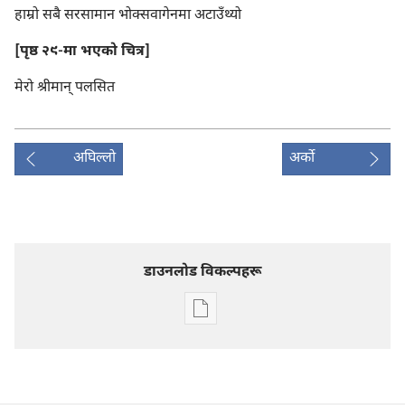
हाम्रो सबै सरसामान भोक्सवागेनमा अटाउँथ्यो
[पृष्ठ २९-मा भएको चित्र]
मेरो श्रीमान्‌ पलसित
अघिल्लो
अर्को
डाउनलोड विकल्पहरू
प्रकाशन
डाउनलोडका
विकल्प
प्रहरीधरहरा