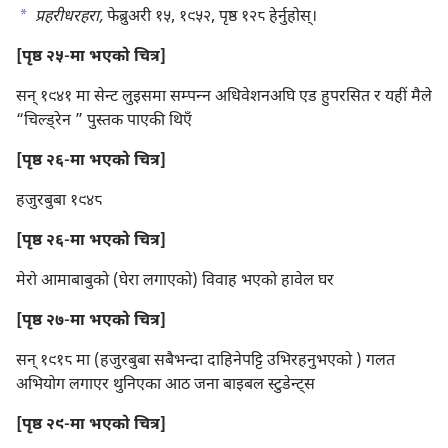
a
प्रहरीधरहरा,
फेब्रुअरी १५, १९५२, पृष्ठ १२८ हेर्नुहोस्‌।
[पृष्ठ २५-मा भएको चित्र]
सन्‌ १९४१ मा सेन्ट लुइसमा सम्पन्‍न अधिवेशनअघि एड हुपरसित र यहीं मैले
“चिल्ड्रेन ” पुस्तक पाएकी थिएँ
[पृष्ठ २६-मा भएको चित्र]
हजुरबुबा १९४८
[पृष्ठ २६-मा भएको चित्र]
मेरो आमाबाबुको (घेरा लगाएको) विवाह भएको हावेल घर
[पृष्ठ २७-मा भएको चित्र]
सन्‌ १९१८ मा (हजुरबुबा सबैभन्दा दाहिनेपट्टि उभिरहनुभएको ) गलत
अभियोग लगाएर थुनिएका आठ जना बाइबल स्टुडेन्ट्‌स
[पृष्ठ २९-मा भएको चित्र]