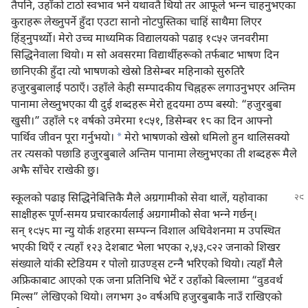
तैपनि, उहाँको टाठो स्वभाव भने यथावतै थियो तर आफूले भन्‍न चाहनुभएका
कुराहरू लेख्नुपर्ने हुँदा एउटा सानो नोटपुस्तिका चाहिं साथैमा लिएर
हिंड्‌नुपर्थ्यो। मेरो उच्च माध्यमिक विद्यालयको पढाइ १९५२ जनवरीमा
सिद्धिनेवाला थियो। म सो अवसरमा विद्यार्थीहरूको तर्फबाट भाषण दिन
छानिएकी हुँदा त्यो भाषणको खेस्रो डिसेम्बर महिनाको सुरुतिरै
हजुरबुबालाई पठाएँ। उहाँले केही सम्पादकीय चिह्नहरू लगाउनुभएर अन्तिम
पानामा लेख्नुभएका यी दुई शब्दहरू मेरो हृदयमा ठप्प बस्यो: “हजुरबुबा
खुसी।” उहाँले ८१ वर्षको उमेरमा १९५१, डिसेम्बर १८ का दिन आफ्नो
a
पार्थिव जीवन पूरा गर्नुभयो।
मेरो भाषणको खेस्रो धमिलो हुन थालिसक्यो
तर त्यसको पछाडि हजुरबुबाले अन्तिम पानामा लेख्नुभएका ती शब्दहरू मैले
अझै साँचेर राखेकी छु।
स्कूलको पढाइ सिद्धिनेबित्तिकै मैले अग्रगामीको सेवा
थालें, यहोवाका
साक्षीहरू पूर्ण-समय प्रचारकार्यलाई अग्रगामीको सेवा भन्‍ने गर्छन्‌।
सन्‌ १९५८ मा न्यु योर्क शहरमा सम्पन्‍न विशाल अधिवेशनमा म उपस्थित
भएकी थिएँ र त्यहाँ १२३ देशबाट भेला भएका २,५३,९२२ जनाको शिखर
संख्याले यांकी स्टेडियम र पोलो ग्राउण्ड्‌स टन्‍नै भरिएको थियो। त्यहाँ मैले
अफ्रिकाबाट आएको एक जना प्रतिनिधि भेटें र उहाँको बिल्लामा “वुडवर्थ
मिल्स” लेखिएको थियो। लगभग ३० वर्षअघि हजुरबुबाकै नाउँ राखिएको