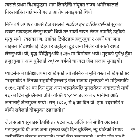
त्यसले प्रथम विश्‍वयुद्धमा भाग लिनदेखि संयुक्‍त राज्य अमेरिकालाई
निरुत्साहित गर्छ भन्‍ने गलत आरोप लगाइएको थियो।
निकै वर्ष लगाएर चार्ल्स टेज रसलले
स्टडीज इन द स्क्रिप्चर्स-
को सुरुका
छवटा खण्डहरू लेख्नुभएको थियो तर सातौं खण्ड लेख्न नपाउँदै उहाँको
मृत्यु भयो। त्यसकारण, उहाँका टिपोटहरू हजुरबुबा र अर्को एक जना
बाइबल विद्यार्थीलाई दिइयो र उहाँहरू दुई जना मिलेर यो सातौं खण्ड
लेख्नुभयो। यो, युद्ध सिद्धिनुअघि १९१७ मा विमोचन भयो। मुद्दाको पुर्पक्ष हुँदा
हजुरबुबा र अरू थुप्रैलाई २०/२० वर्षको चारवटा जेल सजाय सुनाइयो।
प्याटर्सनको प्रतिक्षालयमा राखिएको त्यो तस्बिरको मुनि यस्तो लेखिएको छ:
“रदरफोर्ड र तिनका सहयोगीहरूलाई जेल सजाय सुनाएको नौ महिनापछि
१९१९, मार्च २१ का दिन युद्ध अन्त भइसकेपछि पुनरावेदन अदालतले मार्च
२६ का दिन ब्रुक्लिनमा प्रति व्यक्‍ति १०,००० डलरको जमानीमा आठै
जनालाई जेलमुक्‍त गऱ्‍यो। सन्‌ १९२०, मे ५ का दिन जे. एफ. रदरफोर्ड र
बाँकी सबैलाई दोषमुक्‍त ठहराइयो।”
जेल सजाय सुनाइसकेपछि तर एटलान्टा, जर्जियाको संघीय अदालत
पठाइनुअघि यी आठ जना सुरुको केही दिन
ब्रुक्लिन, न्यु योर्कको रेमण्ड