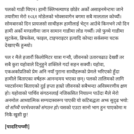
पलको गाडी थिएन। हामी क्लिभल्याण्ड छोडेर अर्को असाइनमेन्टमा जाने
तयारीमा मेरो १९६१ मोडेलको भोक्सवागेन बगमा सबै मालताल कोच्यौं।
सोमबारको दिन प्रायजसो साथीहरू हामीलाई भेट्‌न आउँथे किनभने त्यो दिन
हामी अर्को मण्डलीमा जान सामान गाडीमा लोड गर्थ्यौं। त्यो फुच्चे गाडीमा
सुटकेस, ब्रिफकेस, फाइल, टाइपराइटर इत्यादि कोच्दा सर्कसमा चटक
देखाएझैं हुन्थ्यो।
पल र मैले हजारौं किलोमिटर यात्रा गऱ्‍यौ, जीवनको उतारचढाउ देख्यौं तर
सबै कुरा यहोवाले दिनुहुने शक्‍तिले गर्दा सहन सक्यौं। यहोवा,
एकअर्काप्रतिको प्रेम अनि नयाँ पुराना साथीहरूको प्रेमले भरिएको हुँदा
हामीले बिताएका वर्षहरू आनन्दमय भएका छन्‌। पलको तालिमको लागि
प्याटर्सनमा बिताएको दुई हप्ता हाम्रो जीवनको सबैभन्दा अविस्मरणीय क्षण
हो। यहोवाको पार्थिव संगठनलाई नजिकसित नियाल्न पाउँदा मैले मेरो
अनमोल आध्यात्मिक सम्पदास्वरूप पाएकी यो कटिबद्धता अझ सुदृढ भयो:
यो साँच्चै परमेश्‍वरको संगठन हो।
यसको एउटा सानो भाग हुन पाएकोमा म
निकै खुसी छु!
[पादटिपप्णी]