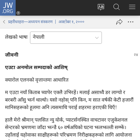
JW.ORG
प्रवेश
(ब्राउजरको
वेब
JW.ORG
मेनु
अर्को
साइटको
मा
देखा
प्रहरीधरहरा—अध्ययन संस्करण | अक्टोबर १, २०००
ट्याबमा
भाषा
खोज्नुहोस्‌
नयाँ
परिवर्तन
लेखको भाषा
पृष्ठ
गर्ने
खुल्नेछ)
जीवनी
एउटा अनमोल सम्पदाको आशिष्‌
क्यारोल एलनको वृत्तान्तमा आधारित
म एउटा नयाँ किताब च्यापेर एक्लै उभिरहें। मलाई असाध्यै डर लाग्यो र
बरबरी आँसु झर्न थाल्यो। यसो नहोस्‌ पनि किन, म सात वर्षकी केटी हजारौं
मानिसहरूको हूलमा अनि त्यसमाथि पराई शहरमा हराएकी थिएँ!
हालै मेरो श्रीमान्‌ पलसित न्यु योर्क, प्याटर्सनस्थित वाचटावर एजुकेशनल
सेन्टरको भ्रमणमा जाँदा झन्डै ६० वर्षअघिको घटना झलझल्ती सम्झें।
उहाँलाई यहोवाका साक्षीहरूको परिभ्रमण निरीक्षकहरूको लागि आयोजना