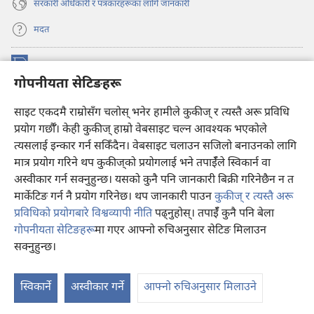
सरकारी अधिकारी र पत्रकारहरूका लागि जानकारी
मदत
अनुदान
(ब्राउजरको
गोपनीयता सेटिङहरू
अर्को
ट्याबमा
प्रहरीधरहरा अनलाइन लाइब्रेरी
नयाँ
(ब्राउजरको
साइट एकदमै राम्रोसँग चलोस् भनेर हामीले कुकीज् र त्यस्तै अरू प्रविधि
पृष्ठ
अर्को
प्रयोग गर्छौँ। केही कुकीज्‌ हाम्रो वेबसाइट चल्न आवश्यक भएकोले
®
JW Hub
खुल्नेछ)
ट्याबमा
(ब्राउजरको
त्यसलाई इन्कार गर्न सकिँदैन। वेबसाइट चलाउन सजिलो बनाउनको लागि
नयाँ
अर्को
मात्र प्रयोग गरिने थप कुकीज्‌को प्रयोगलाई भने तपाईँले स्विकार्न वा
पृष्ठ
JW लाइब्रेरी
एप
ट्याबमा
खुल्नेछ)
अस्वीकार गर्न सक्नुहुन्छ। यसको कुनै पनि जानकारी बिक्री गरिनेछैन न त
नयाँ
मार्केटिङ गर्न नै प्रयोग गरिनेछ। थप जानकारी पाउन
कुकीज् र त्यस्तै अरू
पृष्ठ
खुल्नेछ)
प्रविधिको प्रयोगबारे विश्वव्यापी नीति
पढ्नुहोस्। तपाईँ कुनै पनि बेला
गोपनीयता सेटिङहरू
मा गएर आफ्नो रुचिअनुसार सेटिङ मिलाउन
Copyright
© 2026 Watch Tower Bible and Tract Society of Pennsylvania.
सक्नुहुन्छ।
वि
प्रयोगका सर्तहरू
|
गोपनीयता नीति
|
गोपनीयता सेटिङहरू
दे
स्विकार्ने
अस्वीकार गर्ने
आफ्नो रुचिअनुसार मिलाउने