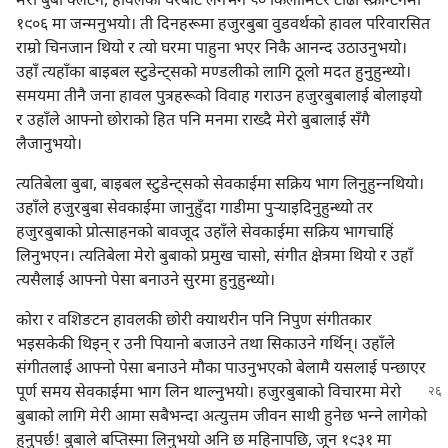
मेरो बुबा क्लेटन, हावलको घरबाट लगभग ८० किलोमिटर टाढा स्क्रान्टनमा
१९०६ मा जन्मनुभयो। ती दिनहरूमा हजुरबुबा वुडवर्थको हावल परिवारसित
राम्रो चिनजान थियो र त्यो घरमा पाहुना भएर निकै आनन्द उठाउनुभयो।
उहाँ त्यहाँका बाइबल स्टुडेन्ट्‌सको मण्डलीको लागि ठूलो मदत हुनुहुन्थ्यो।
समयमा तीनै जना हावल पुत्रहरूको विवाह गराउन हजुरबुबालाई बोलाइयो
र उहाँले आफ्नो छोराको हित पनि मनमा राख्दै मेरो बुबालाई सँगै
लैजानुभयो।
त्यतिबेला बुबा, बाइबल स्टुडेन्ट्‌सको सेवकाईमा सक्रिय भाग लिनुहुन्‍नथियो।
उहाँले हजुरबुबा सेवकाईमा जानुहुँदा गाडीमा पुऱ्‍याइदिनुहुन्थ्यो तर
हजुरबुबाको प्रोत्साहनको बावजूद उहाँले सेवकाईमा सक्रिय भागचाहिं
लिनुभएन। त्यतिबेला मेरो बुबाको प्रमुख चासो, संगीत क्षेत्रमा थियो र उहाँ
त्यसैलाई आफ्नो पेसा बनाउने सुरमा हुनुहुन्थ्यो।
कोरा र वशिङटन हावलकी छोरी क्याथरीन पनि निपुण संगीतकार
भइसकेकी थिइन्‌ र उनी पियानो बजाउने तथा सिकाउने गर्थिन्‌। उहाँले
संगीतलाई आफ्नो पेसा बनाउने मौका पाउनुभएको बेलामै यसलाई पन्छाएर
पूर्ण समय
सेवकाईमा भाग लिन थाल्नुभयो। हजुरबुबाको विचारमा मेरो
बुबाको लागि मेरी आमा सबैभन्दा अत्युत्तम जीवन साथी हुनेछ भन्‍ने लागेको
हुनुपर्छ! बुबाले बप्तिस्मा लिनुभयो अनि छ महिनापछि, जून १९३१ मा