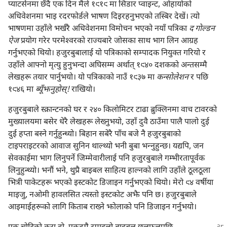
प्याटर्सनमा छँदै एक दिन मैले १९१९ मा सिडार प्वाइन्ट, ओहायोको
अधिवेशनमा भाइ रदरफोर्डले भाषण दिइरहनुभएको तस्बिर देखें। त्यो
भाषणमा उहाँले भर्खरै अधिवेशनमा विमोचन भएको नयाँ पत्रिका
द गोल्डन
ऐज
प्रयोग गरेर परमेश्‍वरको राज्यबारे जोसका साथ भाग लिन आग्रह
गर्नुभएको थियो। हजुरबुबालाई यो पत्रिकाको सम्पादक नियुक्‍त गरियो र
उहाँले आफ्नो मृत्यु हुनुभन्दा अघिसम्म अर्थात्‌ १९४० दशकको अन्तसम्मै
लेखहरू तयार पार्नुभयो। यो पत्रिकाको नाउँ १९३७ मा
कन्सोलेशन
र पछि
१९४६ मा
ब्यूँझनुहोस्‌!
राखियो।
हजुरबुबाले स्क्रान्टनको घर र २४० किलोमिटर टाढा ब्रुक्लिनमा वाच टावरको
मुख्यालयमा बसेर धेरै लेखहरू लेख्नुभयो, उहाँ दुवै ठाउँमा पालै पालो दुई
दुई हप्ता बस्ने गर्नुहुन्थ्यो। बिहान सबेरै पाँच बजे नै हजुरबुबाको
टाइपराइटरको आवाज सुनिन थाल्थ्यो भनी बुबा भन्‍नुहुन्छ। यद्यपि, जन
सेवकाईमा भाग लिनुपर्ने जिम्मेवारीलाई पनि हजुरबुबाले गम्भीरतापूर्वक
लिनुहुन्थ्यो। भनौं भने, थुप्रै बाइबल साहित्य हाल्नको लागि उहाँले ठूलठूला
भित्री पाकेटहरू भएको इस्टकोट डिजाइन गर्नुभएको थियो। मेरो ९४ वर्षीया
माइजु, नओमी हावलसित त्यस्तो इस्टकोट अझै पनि छ। हजुरबुबाले
आइमाईहरूको लागि किताब राख्ने झोलाको पनि डिजाइन गर्नुभयो।