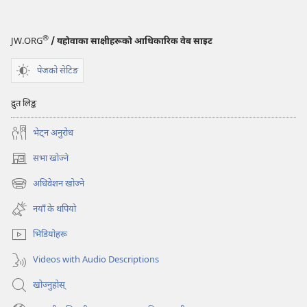
—
अध्ययन
संस्करण
®
JW.ORG
/ यहोवाका साक्षीहरूको आधिकारिक वेब साइट
अक्टोबर १,
२०००
पेजको सेटिङ
द्रुत लिङ्क
भेट्‌न अनुरोध
सभा खोज्ने
(ब्राउजरको
अर्को
अधिवेशन खोज्ने
(ब्राउजरको
ट्याबमा
अर्को
नयाँ
नयाँ के थपियो
ट्याबमा
पृष्ठ
नयाँ
खुल्नेछ)
भिडियोहरू
पृष्ठ
खुल्नेछ)
Videos with Audio Descriptions
खोज्नुहोस्‌