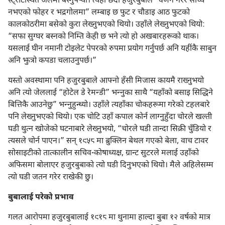
स्ट्रीटस्थित जेलमा बस्नुपऱ्‍यो। त्यहाँ छँदा हजुरबुबाले “वर्णन गरेर साध्यै
नभएको फोहर र भद्रगोलमा” लम्बाइ छ फुट र चौडाइ आठ फुटको
कालकोठरीमा बसेको कुरा लेख्नुभएको थियो। उहाँले लेख्नुभएको थियो:
“सफा सुग्घर बस्नको निम्ति केही छ भने त्यो हो अखबारहरूको थाक।
यसलाई घीन नमानी टोइलेट पेपरको रुपमा प्रयोग गर्नुपर्छ अनि यहींकै साबुन
अनि झुत्रो कपडा चलाउनुपर्छ।”
यस्तो अवस्थामा पनि हजुरबुबाले आफ्नो हँसी मिजास कायमै राख्नुभयो
अनि त्यो जेललाई “होटेल डे रेमन्डी” भन्‍नुका साथै “यहाँको बसाइ सिद्धिने
बित्तिकै आउनेछु” भन्‍नुहुन्थ्यो। उहाँले त्यहाँका चोकहरूमा गरेको टहलबारे
पनि लेख्नुभएको थियो। एक चोटि उहाँ कपाल कोर्न लाग्नुहुँदा चोरले खल्ती
घडी थुत्न खोजेको घटनाबारे लेख्नुभयो, “चोरले घडी तान्दा सिक्री चुँडियो र
त्यसले चोर्न पाएन।” सन्‌ १९५८ मा ब्रुक्लिन बेथल गएको बेला, वाच टावर
सोसाइटीको तात्कालीन सचिव-कोषाध्यक्ष, ग्रान्ट सुटरले मलाई उहाँको
अफिसमा बोलाएर हजुरबुबाको त्यो घडी दिनुभएको थियो। मैले अहिलेसम्म
त्यो घडी जतन गरेर राखेकी छु।
बुबालाई परेको प्रभाव
गलत आरोपमा हजुरबुबालाई १९१८ मा थुनामा हाल्दा बुबा १२ वर्षको मात्र