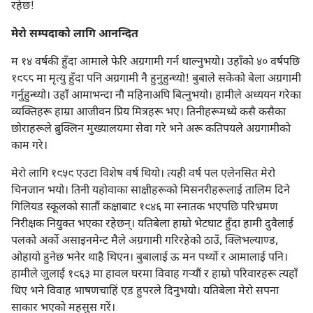
रहेछ!
मेरो सम्पदाको लागि आनन्दित
म १४ वर्षकी हुँदा आमाले फेरि अग्रगामी गर्न थाल्नुभयो। उहाँको ४० वर्षपछि
१९८८ मा मृत्यु हुँदा पनि अग्रगामी नै हुनुहुन्थ्यो! बुबाले सकेको बेला अग्रगामी
गर्नुहुन्थ्यो। उहाँ आमाभन्दा नौ महिनाअघि बित्नुभयो। हामीले अध्ययन गरेका
व्यक्‍तिहरू हाम्रा आजीवन प्रिय मित्रहरू भए। तिनीहरूमध्ये कसै कसैका
छोराहरूले ब्रुक्लिन मुख्यालयमा सेवा गरे भने अरू कतिपयले अग्रगामीको
काम गरे।
मेरो लागि १९५९ एउटा विशेष वर्ष थियो। त्यही वर्ष पल एलेनसित मेरो
चिनजान भयो। तिनी यहोवाका साक्षीहरूको मिसनरीहरूलाई तालिम दिने
गिलियड स्कूलको सातौं कक्षाबाट १९४६ मा स्नातक भएपछि परिभ्रमण
निरीक्षक नियुक्‍त भएका रहेछन्‌। यतिबेला हाम्रो भेटघाट हुँदा हामी दुवैलाई
पलको अर्को असाइनमेन्ट मैले अग्रगामी गरिरहेको ठाउँ, क्लिभल्याण्ड,
ओहायो हुनेछ भनेर थाहै थिएन। बुबालाई ऊ मन पर्थ्यो र आमालाई पनि।
हामीले जुलाई १९६३ मा हावल घरमा विवाह गऱ्‍यौं र हाम्रो परिवारहरू त्यहाँ
थिए भने विवाह भाषणचाहिं एड हुपरले दिनुभयो। यतिबेला मेरो सपना
साकार भएको महसुस गरें।