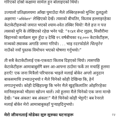
गरिएको दोस्रो कक्षामा सामेल हुन बोलाइएको थियो।
उज्यालो प्रतिक्षालयमा आँखा घुमाउँदा मैले तस्बिरहरूको मुन्तिर ठूलठूलो
अक्षरमा
लेखिएको देखें। त्यसको बीचतिर, किताब हल्लाइरहेका
“अधिवेशन”
केटाकेटीहरूको जमात भएको श्‍याम-श्‍वेत तस्बिर थियो! मैले हत्त न पत्त
त्यसको मुनि के लेखिएको रहेछ भनेर पढें: “१९४१ सेन्ट लुइस, मिसौरीमा
बिहानको कार्यक्रम सुरु हुँदा ५ देखि १८ वर्षबीचका १५,००० केटाकेटीहरू,
मञ्चको ठ्याक्क अगाडि जम्मा गरियो। . . . भाइ रदरफोर्डले
चिल्ड्रेन
नाउँको नयाँ पुस्तक विमोचन भएको घोषणा गर्नुभयो।”
ती सबै केटाकेटीलाई एक-एकवटा किताब दिइएको थियो। त्यसपछि
केटाकेटीहरू आमाबाबुसँगै बस्न आ-आफ्ना ठाउँमा फर्के तर मचाहिं हूलमा
हराएँ! एक जना मित्रैलो परिचारक भाइले मलाई बोकेर अग्लो अनुदान
बाकसमाथि उभ्याउनुभयो र मैले चिनेको कोही देखिन्छ कि, हेर्न
लगाउनुभयो। कोही देखिहाल्छु कि भनेर मैले खुड्‌किलातिर ओइरिरहेका
मानिसहरूको भीडमा खोज्न थालें। त्यो हूलमा मैले चिनेको एक जना मान्छे
देखें। “बब अंकल! बब अंकल!” मैले चिनेको कोही भेट्टाएँ! बब रेनरले
मलाई बोकेर मेरो आमाबाबुकहाँ पुऱ्‍याइदिनुभयो।
मेरो जीवनलाई मोडेका सुरु सुरुका घटनाहरू