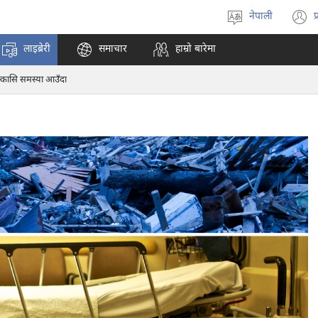
नेपाली
प
भाषा
(
रोज्ने
अ
लाइब्रेरी
समाचार
हाम्रो बारेमा
ट
न
्कासि समस्या आउँदा
पृ
ख