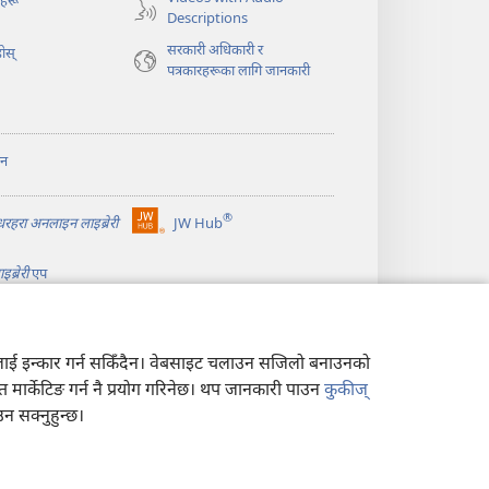
ोहरू
पृष्ठ
Descriptions
खुल्नेछ)
सरकारी अधिकारी र
ोस्‌
पत्रकारहरूका लागि जानकारी
ान
®
ीधरहरा अनलाइन लाइब्रेरी
JW Hub
(ब्राउजरको
अर्को
ब्रेरी
एप
ट्याबमा
नयाँ
पृष्ठ
खुल्नेछ)
त्यसलाई इन्कार गर्न सकिँदैन। वेबसाइट चलाउन सजिलो बनाउनको
न त मार्केटिङ गर्न नै प्रयोग गरिनेछ। थप जानकारी पाउन
कुकीज्
 सक्नुहुन्छ।
ीति
|
गोपनीयता सेटिङहरू