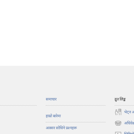
समाचार
द्रुत लिङ्क
भेट्‌न 
हाम्रो बारेमा
अधिवेश
(ब्राउजरको
अक्सर सोधिने प्रश्‍नहरू
अर्को