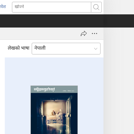
्रवेश
ब्राउजरको
खोज्ने
र्को
्याबमा
याँ
ष्ठ
ुल्नेछ)
लेखको भाषा