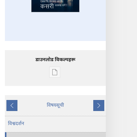
डाउनलोड विकल्पहरू
प्रकाशन
डाउनलोडका
विकल्प
ब्यूँझनुहोस्!
एक्कासि
विषयसूची
अघिल्लो
अर्को
समस्या
आउँदा​
विश्वदर्शन
—⁠कसरी
सामना