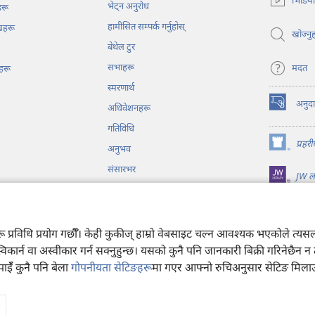
भिडिय
भेट्‌न अनुरोध
ट्याबमा
हरू
नयाँ
हामीसित सम्पर्क गर्नुहोस्‌
ेखहरू
पृष्ठ
खोज्नुह
बेथेल टुर
खुल्नेछ)
सभाहरू
मदत
हरू
स्मरणार्थ
अनुद
अधिवेशनहरू
(ब्राउजरको
अर्को
गतिविधि
ट्याबमा
प्रहर
अनुभव
नयाँ
(ब्राउजरको
पृष्ठ
अर्को
संसारभर
JW लाइ
खुल्नेछ)
ट्याबमा
नयाँ
पृष्ठ
्रव्य नाटकहरू
खुल्नेछ)
अरू प्रविधि प्रयोग गर्छौँ। केही कुकीज्‌ हाम्रो वेबसाइट चल्न आवश्यक भएकोले 
स्विकार्न वा अस्वीकार गर्न सक्नुहुन्छ। यसको कुनै पनि जानकारी बिक्री गरिनेछैन 
पाईँ कुनै पनि बेला
गोपनीयता सेटिङहरू
मा गएर आफ्नो रुचिअनुसार सेटिङ मिलाउन
h Tower Bible and Tract Society of Pennsylvania.
प्रयोगका सर्तहरू
|
गोपनीयता न