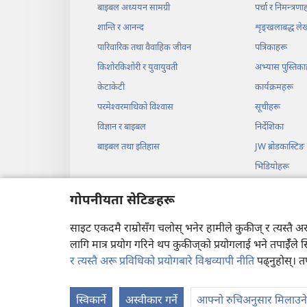
बाइबल अध्ययन सामग्री
पर्चा र निमन्त्रणा
शान्ति र आनन्द
शृङ्‌खलाबद्ध ल
पारिवारिक तथा वैवाहिक जीवन
पत्रिकाहरू
किशोरकिशोरी र युवायुवती
अभ्यास पुस्तिका
केटाकेटी
कार्यक्रमहरू
परमेश्‍वरमाथिको विश्‍वास
सूचीहरू
विज्ञान र बाइबल
निर्देशिका
बाइबल तथा इतिहास
JW ब्रोडकास्टिङ
भिडियोहरू
सङ्‌गीत
गोपनीयता सेटिङहरू
बाइबलआधारित श
साइट एकदमै राम्रोसँग चलोस् भनेर हामीले कुकीज् र त्यस्तै 
लागि मात्र प्रयोग गरिने थप कुकीज्‌को प्रयोगलाई भने तपाईँले 
र त्यस्तै अरू प्रविधिको प्रयोगबारे विश्वव्यापी नीति
पढ्नुहोस्। त
Copyright
© 2026 Watc
स्विकार्ने
अस्वीकार गर्ने
आफ्नो रुचिअनुसार मिलाउने