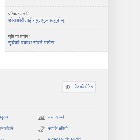
परिवारका लागि
छोराछोरीलाई नपुलपुल्याउनुहोस्
सृष्टि या संयोग?
सूर्यको प्रकाश सोस्ने पखेटा
पेजको सेटिङ
अनुरोध
सभा खोज्ने
(ब्राउजरको
अर्को
न खोज्ने
नयाँ के थपियो
ट्याबमा
नयाँ
Videos with Audio