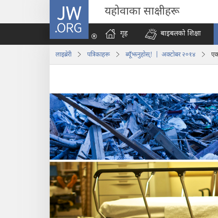
JW.ORG
यहोवाका साक्षीहरू
गृह
बाइबलको शिक्षा
लाइब्रेरी
पत्रिकाहरू
ब्यूँझनुहोस्! | अक्टोबर २०१४
एक