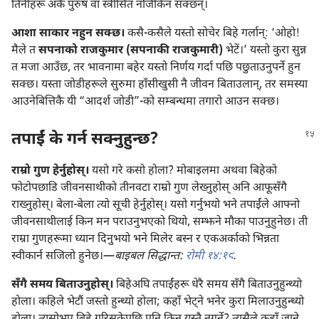
तिनीहरू अर्कै पुरुष वा स्त्रीसित नजिकिन सक्छन्‌।
आशा साकार नहुन सक्छ।
कसै-कसैले यस्तो सोचेर बिहे गर्लान्‌: ‘ओहो!
मैले त
सपनाको राजकुमार (सपनाकी राजकुमारी)
भेटें।’ यस्तो कुरा सुन्न
त मजा आउँछ, तर भावनामा बहेर यस्तो निर्णय गर्दा पछि पछुताउनुपर्ने हुन
सक्छ। यस्ता जोडीहरूले सुरुमा हाँसीखुसी नै जीवन बिताउलान्‌, तर समस्या
आउनेबित्तिकै यी “आदर्श जोडी”-को सम्बन्धमा तगारो आउन सक्छ।
तपाईं के गर्न सक्नुहुन्छ?
राम्रो गुण हेर्नुहोस्।
यसो गरे कसो होला? मोबाइलमा अथवा बिहेको
फोटोपछाडि जीवनसाथीको तीनवटा राम्रो गुण लेख्नुहोस् अनि आफूसँगै
राख्नुहोस्। बेला-बेला त्यो सूची हेर्नुहोस्। यसो गर्नुभयो भने तपाईंले आफ्नो
जीवनसाथीलाई किन मन पराउनुभएको थियो, सम्झने मौका पाउनुहुनेछ। ती
राम्रा गुणहरूमा ध्यान दिनुभयो भने मिलेर बस्न र एकअर्काको भिन्नता
स्वीकार्न सजिलो हुनेछ।—
बाइबल सिद्धान्त:
रोमी १४:१९
.
सँगै समय बिताउनुहोस्।
बिहेअघि तपाईंहरू धेरै समय सँगै बिताउनुहुन्थ्यो
होला। कहिले भेटौं जस्तो हुन्थ्यो होला; कहाँ भेट्‌ने भनेर कुरा मिलाउनुहुन्थ्यो