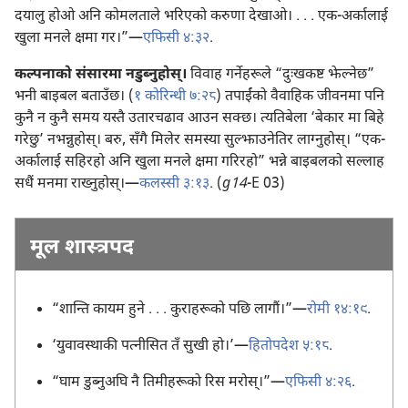
दयालु होओ अनि कोमलताले भरिएको करुणा देखाओ। . . . एक-अर्कालाई
खुला मनले क्षमा गर।”—
एफिसी ४:३२
.
कल्पनाको संसारमा नडुब्नुहोस्।
विवाह गर्नेहरूले “दुःखकष्ट झेल्नेछ”
भनी बाइबल बताउँछ। (
१ कोरिन्थी ७:२८
) तपाईंको वैवाहिक जीवनमा पनि
कुनै न कुनै समय यस्तै उतारचढाव आउन सक्छ। त्यतिबेला ‘बेकार मा बिहे
गरेछु’ नभन्नुहोस्। बरु, सँगै मिलेर समस्या सुल्झाउनेतिर लाग्नुहोस्। “एक-
अर्कालाई सहिरहो अनि खुला मनले क्षमा गरिरहो” भन्ने बाइबलको सल्लाह
सधैं मनमा राख्नुहोस्।—
कलस्सी ३:१३
. (
g14
-E 03)
मूल शास्त्रपद
“शान्ति कायम हुने . . . कुराहरूको पछि लागौं।”—
रोमी १४:१९
.
‘युवावस्थाकी पत्नीसित तँ सुखी हो।’—
हितोपदेश ५:१८
.
“घाम डुब्नुअघि नै तिमीहरूको रिस मरोस्।”—
एफिसी ४:२६
.