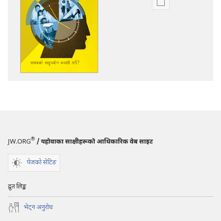
प्रकाशन
डाउनलोडका
विकल्प
ब्यूँझनुहोस्!
समयको
सदुपयोग
कसरी
गर्ने?
®
JW.ORG
/ यहोवाका साक्षीहरूको आधिकारिक वेब साइट
पेजको सेटिङ
द्रुत लिङ्क
भेट्‌न अनुरोध