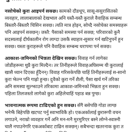
नसोचेको कुरा आइपर्न सक्छ।
कामको दौडधूप, सासू-ससुरासितको
व्यवहार, लालाबालाको देखभाल अनि यस्तै-यस्तै कुराले वैवाहिक सम्बन्ध
बिस्तारै-बिस्तारै चिसिन सक्छ। त्यति मात्र होइन, सोच्दै नसोचेका समस्याहरू
पनि आइपर्न सक्छन्‌। जस्तै: पैसाको समस्या पर्न सक्छ; परिवारको कुनै
सदस्यलाई दीर्घकालीन रोग लाग्दा उसकै स्याहार-सुसार गर्न खटिनुपर्ने हुन
सक्छ। यस्ता कुराहरूले पनि वैवाहिक सम्बन्ध धरापमा पर्न सक्छ।
आकाश-जमिनको भिन्नता देखिन सक्छ।
विवाह गर्न लागेका
जोडीहरूमा थुप्रै कुरा मिल्दैन। तर तिनीहरूले विवाहअघिसम्म यी कुरालाई
खासै ध्यान दिएका हुँदैनन्‌। विवाह गरिसकेपछि चाहिं तिनीहरूलाई स-सानो
कुरा झेल्न पनि गाह्रो हुन्छ। दुवैको कुरा गर्ने शैली, पैसा खर्च गर्ने तरिका
अनि समस्या सुल्झाउने तरिकामा आकाश-जमिनको भिन्नता हुन सक्छ।
पहिला तिलजस्तो लागेको कुरा अहिलेचाहिं पहाड बन्न पुग्छ।
भावनात्मक रूपमा टाढिएको हुन सक्छ।
सँगै बसेपछि गोडा लाग्छ
भनेझैं बिहेपछि खटपट पर्नु स्वाभाविकै हो। एकअर्कालाई छुरारूपी वचन
लगाउने, नराम्रो व्यवहार गर्ने अनि मन-मनै मुरमुरिएर बस्ने लोग्ने-स्वास्नी
चालै नपाउनेगरि एकअर्काबाट टाढिन सक्छन्‌। सबैभन्दा खतरनाक कुरा त