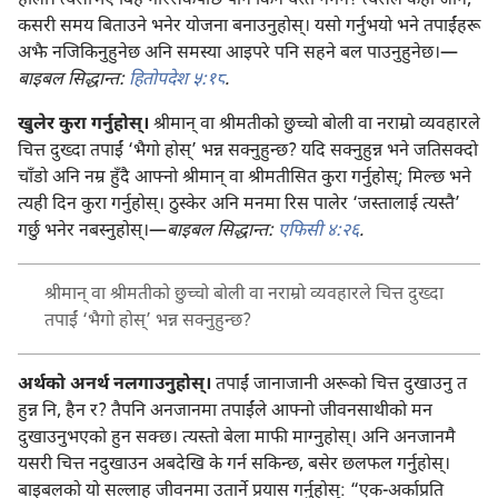
होला। त्यसोभए बिहे गरिसकेपछि पनि किन यस्तै नगर्ने? त्यसैले कहाँ जाने,
कसरी समय बिताउने भनेर योजना बनाउनुहोस्। यसो गर्नुभयो भने तपाईंहरू
अझै नजिकिनुहुनेछ अनि समस्या आइपरे पनि सहने बल पाउनुहुनेछ।—
बाइबल सिद्धान्त:
हितोपदेश ५:१८
.
खुलेर कुरा गर्नुहोस्।
श्रीमान्‌ वा श्रीमतीको छुच्चो बोली वा नराम्रो व्यवहारले
चित्त दुख्दा तपाईं ‘भैगो होस्’ भन्न सक्नुहुन्छ? यदि सक्नुहुन्न भने जतिसक्दो
चाँडो अनि नम्र हुँदै आफ्नो श्रीमान्‌ वा श्रीमतीसित कुरा गर्नुहोस्; मिल्छ भने
त्यही दिन कुरा गर्नुहोस्। ठुस्केर अनि मनमा रिस पालेर ‘जस्तालाई त्यस्तै’
गर्छु भनेर नबस्नुहोस्।—
बाइबल सिद्धान्त:
एफिसी ४:२६
.
श्रीमान्‌ वा श्रीमतीको छुच्चो बोली वा नराम्रो व्यवहारले चित्त दुख्दा
तपाईं ‘भैगो होस्’ भन्न सक्नुहुन्छ?
अर्थको अनर्थ नलगाउनुहोस्।
तपाईं जानाजानी अरूको चित्त दुखाउनु त
हुन्न नि, हैन र? तैपनि अनजानमा तपाईंले आफ्नो जीवनसाथीको मन
दुखाउनुभएको हुन सक्छ। त्यस्तो बेला माफी माग्नुहोस्। अनि अनजानमै
यसरी चित्त नदुखाउन अबदेखि के गर्न सकिन्छ, बसेर छलफल गर्नुहोस्।
बाइबलको यो सल्लाह जीवनमा उतार्ने प्रयास गर्नुहोस्: “एक-अर्काप्रति