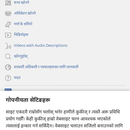
सभा खोज्ने
(ब्राउजरको
अर्को
अधिवेशन खोज्ने
(ब्राउजरको
ट्याबमा
अर्को
नयाँ
नयाँ के थपियो
ट्याबमा
पृष्ठ
नयाँ
खुल्नेछ)
भिडियोहरू
पृष्ठ
खुल्नेछ)
Videos with Audio Descriptions
खोज्नुहोस्‌
सरकारी अधिकारी र पत्रकारहरूका लागि जानकारी
मदत
अनुदान
(ब्राउजरको
गोपनीयता सेटिङहरू
अर्को
ट्याबमा
प्रहरीधरहरा अनलाइन लाइब्रेरी
साइट एकदमै राम्रोसँग चलोस् भनेर हामीले कुकीज् र त्यस्तै अरू प्रविधि
नयाँ
(ब्राउजरको
पृष्ठ
अर्को
प्रयोग गर्छौँ। केही कुकीज्‌ हाम्रो वेबसाइट चल्न आवश्यक भएकोले
®
JW Hub
खुल्नेछ)
ट्याबमा
(ब्राउजरको
त्यसलाई इन्कार गर्न सकिँदैन। वेबसाइट चलाउन सजिलो बनाउनको लागि
नयाँ