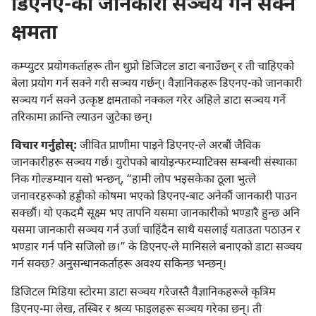
डिएनए-को जानकारी सञ्चय गर्न सक्ने
क्षमता
कम्प्युटर प्रयोगकर्ताहरू तीन थुप्रो डिजिटल डाटा बनाउँछन्‌ र ती चाहिएको
बेला प्रयोग गर्न सक्ने गरी सञ्चय गर्छन्‌। वैज्ञानिकहरू डिएनए-को जानकारी
सञ्चय गर्न सक्ने उत्कृष्ट क्षमताको नक्कल गरेर अहिले डाटा सञ्चय गर्ने
तरिकामा क्रान्ति ल्याउन जुटेका छन्‌।
विचार गर्नुहोस्:
जीवित प्राणीमा पाइने डिएनए-ले अरबौं जैविक
जानकारीहरू सञ्चय गर्छ। युरोपको बायोइन्फरम्याटिक्स सम्बन्धी संस्थाका
निक गोल्डम्यान यसो भन्छन्‌, “हामी लोप भइसकेका ठूला भुत्ले
जनावरहरूको हड्डीको कोषमा भएको डिएनए-बाट अनेकौं जानकारी पाउन
सक्छौं। यो एकदमै सूक्ष्म भए तापनि यसमा जानकारीको भण्डारै हुन्छ अनि
यसमा जानकारी सञ्चय गर्न उर्जा चाहिंदैन साथै यसलाई यताउता पठाउन र
भण्डार गर्न पनि सजिलो छ।” के डिएनए-ले मानिसले बनाएको डाटा सञ्चय
गर्न सक्छ? अनुसन्धानकर्ताहरू अवश्य सकिन्छ भन्छन्‌।
डिजिटल मिडिया स्टोरमा डाटा सञ्चय गरेजस्तै वैज्ञानिकहरूले कृत्रिम
डिएनए-मा लेख, तस्बिर र श्रव्य फाइलहरू सञ्चय गरेका छन्‌। ती