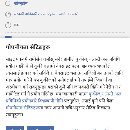
खोज्नुहोस्‌
सरकारी अधिकारी र पत्रकारहरूका लागि जानकारी
मदत
अनुदान
(ब्राउजरको
गोपनीयता सेटिङहरू
अर्को
ट्याबमा
प्रहरीधरहरा अनलाइन लाइब्रेरी
साइट एकदमै राम्रोसँग चलोस् भनेर हामीले कुकीज् र त्यस्तै अरू प्रविधि
नयाँ
(ब्राउजरको
पृष्ठ
अर्को
प्रयोग गर्छौँ। केही कुकीज्‌ हाम्रो वेबसाइट चल्न आवश्यक भएकोले
®
JW Hub
खुल्नेछ)
ट्याबमा
(ब्राउजरको
त्यसलाई इन्कार गर्न सकिँदैन। वेबसाइट चलाउन सजिलो बनाउनको लागि
नयाँ
अर्को
मात्र प्रयोग गरिने थप कुकीज्‌को प्रयोगलाई भने तपाईँले स्विकार्न वा
पृष्ठ
JW लाइब्रेरी
एप
ट्याबमा
खुल्नेछ)
अस्वीकार गर्न सक्नुहुन्छ। यसको कुनै पनि जानकारी बिक्री गरिनेछैन न त
नयाँ
मार्केटिङ गर्न नै प्रयोग गरिनेछ। थप जानकारी पाउन
कुकीज् र त्यस्तै अरू
पृष्ठ
खुल्नेछ)
प्रविधिको प्रयोगबारे विश्वव्यापी नीति
पढ्नुहोस्। तपाईँ कुनै पनि बेला
गोपनीयता सेटिङहरू
मा गएर आफ्नो रुचिअनुसार सेटिङ मिलाउन
Copyright
© 2026 Watch Tower Bible and Tract Society of Pennsylvania.
सक्नुहुन्छ।
वि
प्रयोगका सर्तहरू
|
गोपनीयता नीति
|
गोपनीयता सेटिङहरू
दे