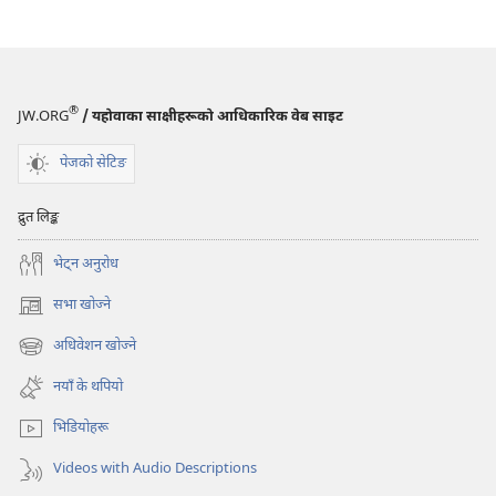
कुरा
®
JW.ORG
/ यहोवाका साक्षीहरूको आधिकारिक वेब साइट
पेजको सेटिङ
द्रुत लिङ्क
भेट्‌न अनुरोध
सभा खोज्ने
(ब्राउजरको
अर्को
अधिवेशन खोज्ने
(ब्राउजरको
ट्याबमा
अर्को
नयाँ
नयाँ के थपियो
ट्याबमा
पृष्ठ
नयाँ
खुल्नेछ)
भिडियोहरू
पृष्ठ
खुल्नेछ)
Videos with Audio Descriptions