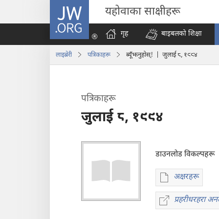
JW.ORG
यहोवाका साक्षीहरू
गृह
बाइबलको शिक्षा
लाइब्रेरी
पत्रिकाहरू
ब्यूँझनुहोस्! | जुलाई ८, १९९४
पत्रिकाहरू
जुलाई ८, १९९४
डाउनलोड विकल्पहरू
अक्षरहरू
प्रकाशन
डाउनलोडका
प्रहरीधरहरा अनल
प्रह
विकल्प
अन
पत्रिकाहरू