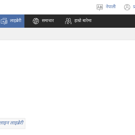
नेपाली
प
भाषा
(
रोज्ने
अ
लाइब्रेरी
समाचार
हाम्रो बारेमा
ट
न
पृ
ख
ाइन लाइब्रेरी
रीधरहरा
लाइन