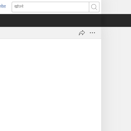
्रवेश
ब्राउजरको
खोज्ने
र्को
्याबमा
याँ
ष्ठ
ुल्नेछ)