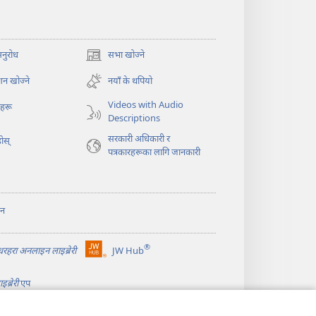
अनुरोध
सभा खोज्ने
(ब्राउजरको
अर्को
न खोज्ने
नयाँ के थपियो
ट्याबमा
नयाँ
Videos with Audio
ोहरू
पृष्ठ
Descriptions
खुल्नेछ)
सरकारी अधिकारी र
ोस्‌
पत्रकारहरूका लागि जानकारी
ान
®
ीधरहरा अनलाइन लाइब्रेरी
JW Hub
(ब्राउजरको
अर्को
ब्रेरी
एप
ट्याबमा
नयाँ
पृष्ठ