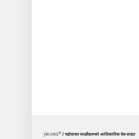
लाइब
जुलाई ८,
१९९४
®
JW.ORG
/ यहोवाका साक्षीहरूको आधिकारिक वेब साइट