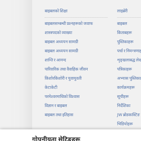
बाइबलको शिक्षा
लाइब्रेरी
बाइबलसम्बन्धी प्रश्‍नहरूको जवाफ
बाइबल
शास्त्रपदको व्याख्या
किताबहरू
बाइबल अध्ययन सामग्री
पुस्तिकाहरू
बाइबल अध्ययन सामग्री
पर्चा र निमन्त्रणा
शान्ति र आनन्द
शृङ्‌खलाबद्ध ल
पारिवारिक तथा वैवाहिक जीवन
पत्रिकाहरू
किशोरकिशोरी र युवायुवती
अभ्यास पुस्तिका
केटाकेटी
कार्यक्रमहरू
परमेश्‍वरमाथिको विश्‍वास
सूचीहरू
विज्ञान र बाइबल
निर्देशिका
बाइबल तथा इतिहास
JW ब्रोडकास्टिङ
भिडियोहरू
सङ्‌गीत
गोपनीयता सेटिङहरू