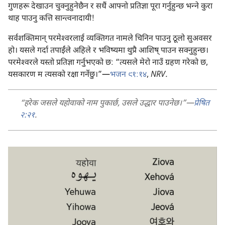
गुणहरू देखाउन चुक्नुहुनेछैन र सधैं आफ्नो प्रतिज्ञा पूरा गर्नुहुन्छ भन्‍ने कुरा
थाह पाउनु कत्ति सान्त्वनादायी!
सर्वशक्‍तिमान्‌ परमेश्‍वरलाई व्यक्‍तिगत नामले चिनिन पाउनु ठूलो सुअवसर
हो। यसले गर्दा तपाईंले अहिले र भविष्यमा थुप्रै आशिष्‌ पाउन सक्नुहुन्छ।
परमेश्‍वरले यस्तो प्रतिज्ञा गर्नुभएको छ: “त्यसले मेरो नाउँ ग्रहण गरेको छ,
यसकारण म त्यसको रक्षा गर्नेछु।”—
भजन ९१:१४
,
NRV.
“हरेक जसले यहोवाको नाम पुकार्छ, उसले उद्धार पाउनेछ।”—
प्रेषित
२:२१
.