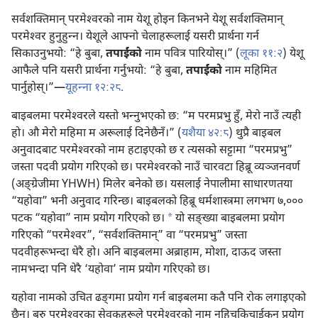
सर्वशक्‍तिमान्‌ परमेश्‍वरको नाम येशू होइन किनभने येशू सर्वशक्‍तिमान्‌
परमेश्‍वर हुनुहुन्‍न। येशूले आफ्नो चेलाहरूलाई यसरी प्रार्थना गर्न
सिकाउनुभयो: “हे बुबा,
तपाईंको
नाम पवित्र पारियोस्‌।” (
लूका ११:२
) येशू
आफैले पनि यसरी प्रार्थना गर्नुभयो: “हे बुबा,
तपाईंको
नाम महिमित
पार्नुहोस्‌।”—
यूहन्‍ना १२:२८
.
बाइबलमा परमेश्‍वरले यस्तो भन्‍नुभएको छ: “म परमप्रभु हुँ, मेरो नाउँ त्यही
हो। औ मेरो महिमा म अरूलाई दिनेछैनँ।” (
यशैया ४२:८
) थुप्रै बाइबल
अनुवादबाट परमेश्‍वरको नाम हटाइएको छ र त्यसको सट्टामा “परमप्रभु”
जस्ता पदवी प्रयोग गरिएको छ। परमेश्‍वरको नाउँ चारवटा हिब्रू व्यञ्जनवर्ण
(अङ्‌ग्रेजीमा YHWH) मिलेर बनेको छ। यसलाई नेपालीमा साधारणतया
“यहोवा” भनी अनुवाद गरिन्छ। बाइबलको हिब्रू धर्मशास्त्रमा लगभग ७,०००
a
पटक “यहोवा” नाम प्रयोग गरिएको छ।
यो सङ्‌ख्या बाइबलमा प्रयोग
गरिएको “परमेश्‍वर”, “सर्वशक्‍तिमान्‌” वा “परमप्रभु” जस्ता
पदवीहरूभन्दा धेरै हो। अनि बाइबलमा अब्राहाम, मोशा, दाऊद जस्ता
नामभन्दा पनि धेरै ‘यहोवा’ नाम प्रयोग गरिएको छ।
यहोवा नामको उचित ढङ्‌गमा प्रयोग गर्न बाइबलमा कतै पनि रोक लगाइएको
छैन। बरु परमेश्‍वरका सेवकहरूले परमेश्‍वरको नाम नहिचकिचाईकन प्रयोग