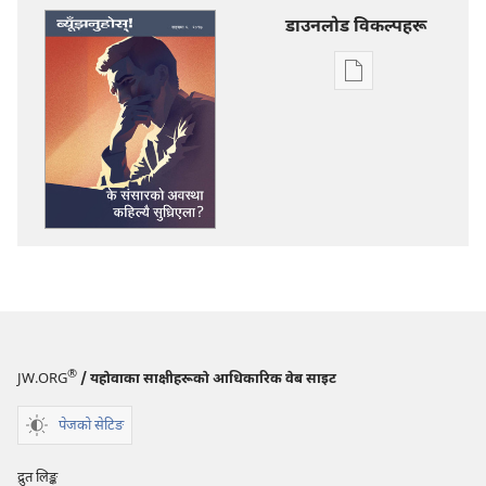
डाउनलोड विकल्पहरू
प्रकाशन
डाउनलोडका
विकल्प
ब्यूँझनुहोस्!
के
संसारको
अवस्था
कहिल्यै
सुध्रिएला?
®
JW.ORG
/ यहोवाका साक्षीहरूको आधिकारिक वेब साइट
पेजको सेटिङ
द्रुत लिङ्क