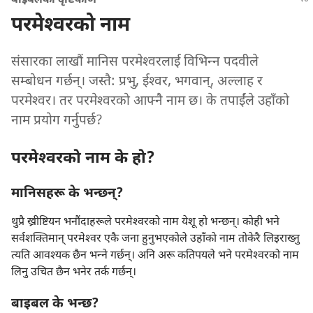
बाइबलको दृष्टिकोण
परमेश्‍वरको नाम
संसारका लाखौं मानिस परमेश्‍वरलाई विभिन्‍न पदवीले
सम्बोधन गर्छन्‌। जस्तै: प्रभु, ईश्‍वर, भगवान्‌, अल्लाह र
परमेश्‍वर। तर परमेश्‍वरको आफ्नै नाम छ। के तपाईंले उहाँको
नाम प्रयोग गर्नुपर्छ?
परमेश्‍वरको नाम के हो?
मानिसहरू के भन्छन्‌?
थुप्रै ख्रीष्टियन भनौंदाहरूले परमेश्‍वरको नाम येशू हो भन्छन्‌। कोही भने
सर्वशक्‍तिमान्‌ परमेश्‍वर एकै जना हुनुभएकोले उहाँको नाम तोकेरै लिइराख्नु
त्यति आवश्‍यक छैन भन्‍ने गर्छन्‌। अनि अरू कतिपयले भने परमेश्‍वरको नाम
लिनु उचित छैन भनेर तर्क गर्छन्‌।
बाइबल के भन्छ?