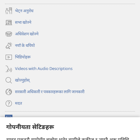
भेट्‌न अनुरोध
सभा खोज्ने
(ब्राउजरको
अर्को
अधिवेशन खोज्ने
(ब्राउजरको
ट्याबमा
अर्को
नयाँ
नयाँ के थपियो
ट्याबमा
पृष्ठ
नयाँ
खुल्नेछ)
भिडियोहरू
पृष्ठ
खुल्नेछ)
Videos with Audio Descriptions
खोज्नुहोस्‌
सरकारी अधिकारी र पत्रकारहरूका लागि जानकारी
मदत
अनुदान
(ब्राउजरको
गोपनीयता सेटिङहरू
अर्को
ट्याबमा
प्रहरीधरहरा अनलाइन लाइब्रेरी