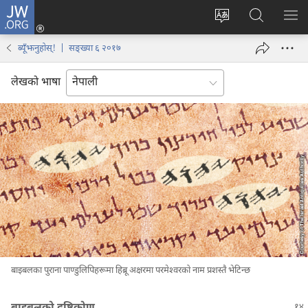
JW.ORG
प्रवेश
(ब्राउजरको
वेब
JW.ORG
मेनु
अर्को
साइटको
मा
देखा
ब्यूँझनुहोस्! | सङ्ख्या ६ २०१७
ट्याबमा
भाषा
खोज्नुहोस्‌
नयाँ
परिवर्तन
लेखको भाषा
पृष्ठ
गर्ने
खुल्नेछ)
बाइबलका पुराना पाण्डुलिपिहरूमा हिब्रू अक्षरमा परमेश्‍वरको नाम प्रशस्तै भेटिन्छ