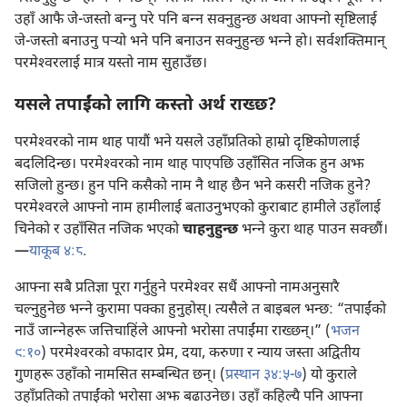
उहाँ आफै जे-जस्तो बन्‍नु परे पनि बन्‍न सक्नुहुन्छ अथवा आफ्नो सृष्टिलाई
जे-जस्तो बनाउनु पऱ्‍यो भने पनि बनाउन सक्नुहुन्छ भन्‍ने हो। सर्वशक्‍तिमान्‌
परमेश्‍वरलाई मात्र यस्तो नाम सुहाउँछ।
यसले तपाईंको लागि कस्तो अर्थ राख्छ?
परमेश्‍वरको नाम थाह पायौं भने यसले उहाँप्रतिको हाम्रो दृष्टिकोणलाई
बदलिदिन्छ। परमेश्‍वरको नाम थाह पाएपछि उहाँसित नजिक हुन अझ
सजिलो हुन्छ। हुन पनि कसैको नाम नै थाह छैन भने कसरी नजिक हुने?
परमेश्‍वरले आफ्नो नाम हामीलाई बताउनुभएको कुराबाट हामीले उहाँलाई
चिनेको र उहाँसित नजिक भएको
चाहनुहुन्छ
भन्‍ने कुरा थाह पाउन सक्छौं।
—
याकूब ४:८
.
आफ्ना सबै प्रतिज्ञा पूरा गर्नुहुने परमेश्‍वर सधैं आफ्नो नामअनुसारै
चल्नुहुनेछ भन्‍ने कुरामा पक्का हुनुहोस्‌। त्यसैले त बाइबल भन्छ: “तपाईंको
नाउँ जान्‍नेहरू जत्तिचाहिंले आफ्नो भरोसा तपाईंमा राख्छन्‌।” (
भजन
९:१०
) परमेश्‍वरको वफादार प्रेम, दया, करुणा र न्याय जस्ता अद्वितीय
गुणहरू उहाँको नामसित सम्बन्धित छन्‌। (
प्रस्थान ३४:५-७
) यो कुराले
उहाँप्रतिको तपाईंको भरोसा अझ बढाउनेछ। उहाँ कहिल्यै पनि आफ्ना