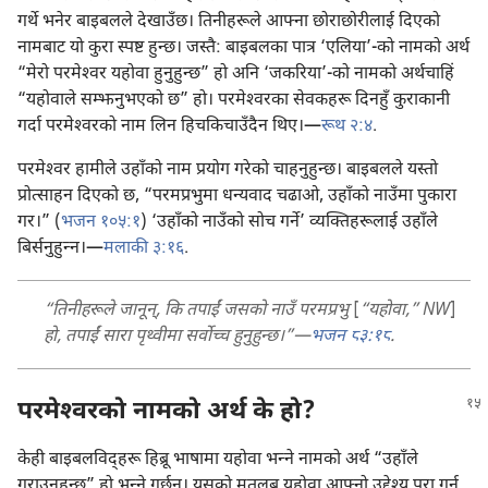
गर्थे भनेर बाइबलले देखाउँछ। तिनीहरूले आफ्ना छोराछोरीलाई दिएको
नामबाट यो कुरा स्पष्ट हुन्छ। जस्तै: बाइबलका पात्र ‘एलिया’-को नामको अर्थ
“मेरो परमेश्‍वर यहोवा हुनुहुन्छ” हो अनि ‘जकरिया’-को नामको अर्थचाहिं
“यहोवाले सम्झनुभएको छ” हो। परमेश्‍वरका सेवकहरू दिनहुँ कुराकानी
गर्दा परमेश्‍वरको नाम लिन हिचकिचाउँदैन थिए।—
रूथ २:४
.
परमेश्‍वर हामीले उहाँको नाम प्रयोग गरेको चाहनुहुन्छ। बाइबलले यस्तो
प्रोत्साहन दिएको छ, “परमप्रभुमा धन्यवाद चढाओ, उहाँको नाउँमा पुकारा
गर।” (
भजन १०५:१
) ‘उहाँको नाउँको सोच गर्ने’ व्यक्‍तिहरूलाई उहाँले
बिर्सनुहुन्‍न।—
मलाकी ३:१६
.
“तिनीहरूले जानून्‌, कि तपाईं जसको नाउँ परमप्रभु
[
“यहोवा,” NW
]
हो, तपाईं सारा पृथ्वीमा सर्वोच्च हुनुहुन्छ।”—
भजन ८३:१८
.
परमेश्‍वरको नामको अर्थ के हो?
केही बाइबलविद्‌हरू हिब्रू भाषामा यहोवा भन्‍ने नामको अर्थ “उहाँले
गराउनुहुन्छ” हो भन्‍ने गर्छन्‌। यसको मतलब यहोवा आफ्नो उद्देश्‍य पूरा गर्न